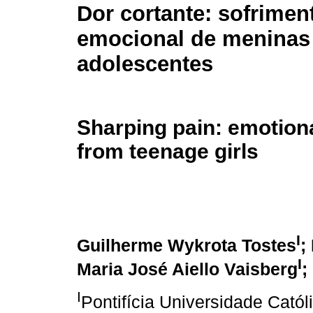
Dor cortante: sofrimen
emocional de meninas
adolescentes
Sharping pain: emotiona
from teenage girls
I
Guilherme Wykrota Tostes
;
I
Maria José Aiello Vaisberg
;
I
Pontifícia Universidade Cató