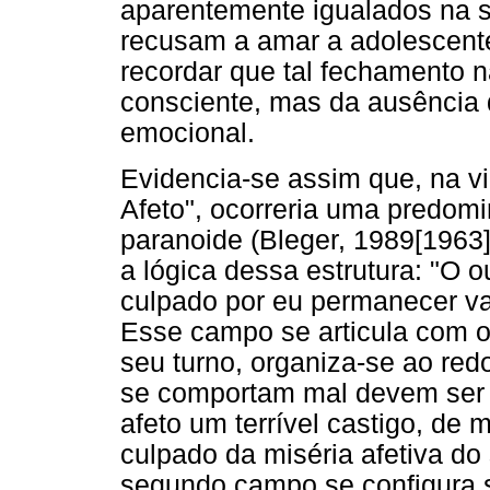
aparentemente igualados na 
recusam a amar a adolescente.
recordar que tal fechamento 
consciente, mas da ausência
emocional.
Evidencia-se assim que, na v
Afeto", ocorreria uma predomi
paranoide (Bleger, 1989[1963]
a lógica dessa estrutura: "O o
culpado por eu permanecer va
Esse campo se articula com o
seu turno, organiza-se ao re
se comportam mal devem ser c
afeto um terrível castigo, d
culpado da miséria afetiva do 
segundo campo se configura 