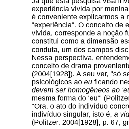
Já que esta pesquisa visa inv
experiência vivida por menin
é conveniente explicarmos a
"experiência". O conceito de 
vivida, corresponde a noção 
constitui como a dimensão es
conduta, um dos campos disc
Nessa perspectiva, entendemo
conceito de drama proveniente
(2004[1928]). A seu ver, "só se
psicológicos ao
eu
ficando ne
devem ser homogêneos ao 'e
mesma forma do 'eu'" (Politzer
"Ora, o ato do indivíduo conc
indivíduo singular, isto é,
a vi
(Politzer, 2004[1928], p. 67, gr