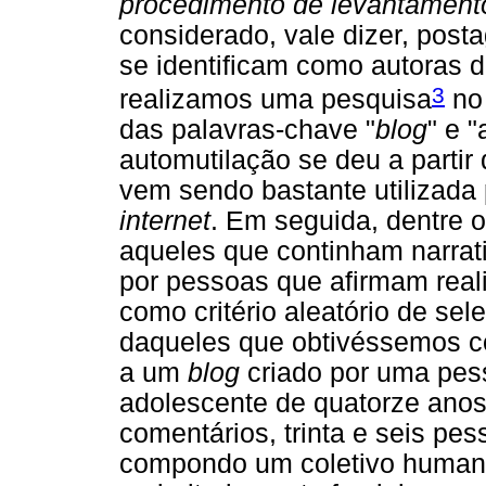
procedimento de levantamento
considerado, vale dizer, post
se identificam como autoras d
3
realizamos uma pesquisa
no 
das palavras-chave "
blog
" e 
automutilação se deu a partir
vem sendo bastante utilizada 
internet
. Em seguida, dentre o
aqueles que continham narrati
por pessoas que afirmam real
como critério aleatório de sel
daqueles que obtivéssemos 
a um
blog
criado por uma pes
adolescente de quatorze anos
comentários, trinta e seis pe
compondo um coletivo humano