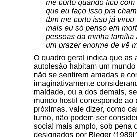
me corto quando fico com 
que eu faço isso pra chama
tbm me corto isso já virou
mais eu só penso em mort
pessoas da minha família 
um prazer enorme de vê m
O quadro geral indica que as
autolesão habitam um mundo h
não se sentirem amadas e con
imaginativamente considerand
maldade, ou a dos demais, se
mundo hostil corresponde ao q
próximas, vale dizer, como ca
turno, não podem ser conside
social mais amplo, sob pena 
designados por Bleger (1989[