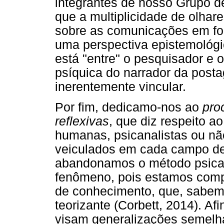
integrantes de nosso Grupo d
que a multiplicidade de olha
sobre as comunicações em foc
uma perspectiva epistemológi
está "entre" o pesquisador e o
psíquica do narrador da pos
inerentemente vincular.
Por fim, dedicamo-nos ao
pro
reflexivas
, que diz respeito a
humanas, psicanalistas ou não
veiculados em cada campo de 
abandonamos o método psicana
fenômeno, pois estamos comp
de conhecimento, que, sabemo
teorizante (Corbett, 2014). Afi
visam generalizações semelha