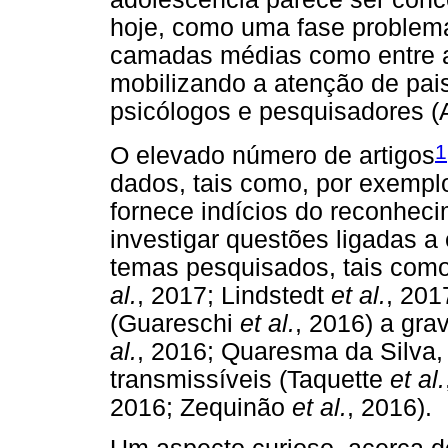
hoje, como uma fase problemát
camadas médias como entre 
mobilizando a atenção de pais,
psicólogos e pesquisadores (
1
O elevado número de artigos
dados, tais como, por exemplo
fornece indícios do reconheci
investigar questões ligadas a 
temas pesquisados, tais como
al.
, 2017; Lindstedt
et al.
, 201
(Guareschi
et al.
, 2016) a gr
al.
, 2016; Quaresma da Silva
transmissíveis (Taquette
et al.
2016; Zequinão
et al.
, 2016).