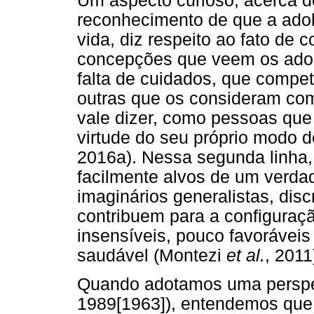
Um aspecto curioso, acerca do
reconhecimento de que a adole
vida, diz respeito ao fato de 
concepções que veem os adol
falta de cuidados, que compet
outras que os consideram com
vale dizer, como pessoas qu
virtude do seu próprio modo 
2016a). Nessa segunda linha,
facilmente alvos de um verdad
imaginários generalistas, dis
contribuem para a configuraçã
insensíveis, pouco favorávei
saudável (Montezi
et al.
, 2011
Quando adotamos uma perspect
1989[1963]), entendemos que,