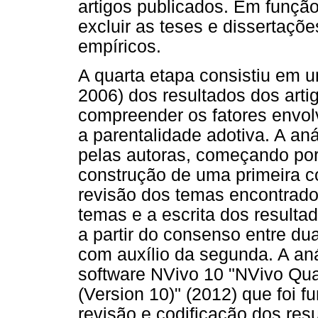
artigos publicados. Em funçã
excluir as teses e dissertaçõ
empíricos.
A quarta etapa consistiu em u
2006) dos resultados dos arti
compreender os fatores envol
a parentalidade adotiva. A an
pelas autoras, começando por
construção de uma primeira co
revisão dos temas encontrados
temas e a escrita dos resulta
a partir do consenso entre du
com auxílio da segunda. A anál
software NVivo 10 "NVivo Qual
(Version 10)" (2012) que foi 
revisão e codificação dos res