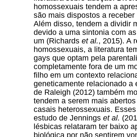
homossexuais tendem a aprese
são mais dispostos a receber a
Além disso, tendem a dividir 
devido a uma sintonia com as
um (Richards
et al.
, 2015). A 
homossexuais, a literatura te
gays que optam pela parental
completamente fora de um mod
filho em um contexto relacion
geneticamente relacionado a 
de Raleigh (2012) também mo
tendem a serem mais abertos
casais heterossexuais. Esse
estudo de Jennings
et al.
(201
lésbicas relataram ter baixo a
biológica por não sentirem v