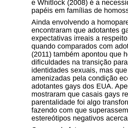
e Whitlock (2008) é a necess
papéis em famílias de homos
Ainda envolvendo a homopare
encontraram que adotantes g
expectativas irreais a respeit
quando comparados com adota
(2011) também apontou que h
dificuldades na transição par
identidades sexuais, mas que
amenizadas pela condição eco
adotantes gays dos EUA. Apes
mostraram que casais gays re
parentalidade foi algo transf
fazendo com que superassem,
estereótipos negativos acerc