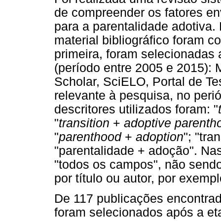
de compreender os fatores en
para a parentalidade adotiva. 
material bibliográfico foram 
primeira, foram selecionadas 
(período entre 2005 e 2015)
Scholar, SciELO, Portal de T
relevante à pesquisa, no peri
descritores utilizados foram: "
"
transition
+
adoptive parenth
"
parenthood
+
adoption
"; "tra
"parentalidade + adoção". Na
"todos os campos", não sendo
por título ou autor, por exempl
De 117 publicações encontra
foram selecionados após a etap