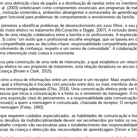
ém uma definição clara de papéis e a distribuição de tarefas entre os membro
 al.
(2003) sintetizaram como componentes essenciais aos programas de trat
s, instrução sistemática, ambientes abrangentes e estruturados de aprendizag
gem funcional para problemas de comportamento e envolvimento da família.
 primeiros a identificar problemas de desenvolvimento em seus filhos, e seu
do muito efetivo no tratamento (McConachie e Diggle, 2007). A inclusão dele
ão de uma relação colaborativa entre a família e os profissionais. A express
. 3) como "um estilo que o profissional escolhe empregar, que se baseia em 
 compartilhada para as decisões-chave; responsabilidade compartilhada pelos
volvimento de confiança, respeito e um senso de comunidade". A colaboração
uma intervenção mais coesa e consistente.
assa pela construção de uma rede de intervenção, a qual estabelece um relac
ja efetiva no seu propósito de tratamento, esta relação duradoura se ancora s
riança (Brown e Clark, 2015).
como a troca de informações entre um emissor e um receptor. Mais especif
 qual a informação é trocada com precisão entre dois ou mais membros da 
uma terminologia adequada (Chiu, 2014). Uma comunicação efetiva pode ser fa
pessoa que inicia a comunicação é a fonte ou o remetente da mensagem. A t
ma exposição clara do pensamento, e a responsabilidade pela comunicação 
pessoa(s) a quem a mensagem é comunicada, chamada de receptor. O recepto
a mensagem (Foley, 1993).
 que requerem cuidados especializados, as habilidades de comunicação e hon
s desafios da multidisciplinaridade devem ser reconhecidos por todos os seus
trabalho conjunto são necessárias para o estabelecimento das responsabilid
ncias da criança e detecção das necessidades de aprendizagem (Strom e Str