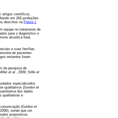
artigos científicos,
esultando em 266 produções
ios descritos na
Figura 1
.
m equipe no tratamento de
ados para o diagnóstico e
ome alcoólica fetal,
eciais e suas famílias.
amostra de pacientes
igos restantes foram
tir da pesquisa de
Miller
et al.,
2009; Stille
et
uidados especializados
ise qualitativos (Gordon
et
quantitativa dos dados
 qualitativas e
da comunicação (Gordon
et
 2006), sendo que um
studos propositivos