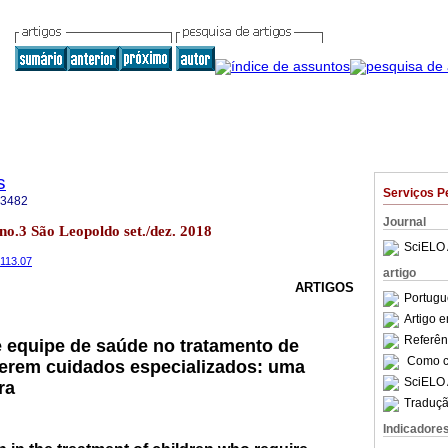
s
Serviços P
-3482
Journal
 no.3 São Leopoldo set./dez. 2018
SciELO 
.113.07
artigo
ARTIGOS
Portugu
Artigo 
Referên
 equipe de saúde no tratamento de
Como ci
uerem cuidados especializados: uma
SciELO 
ra
Traduçã
Indicadore