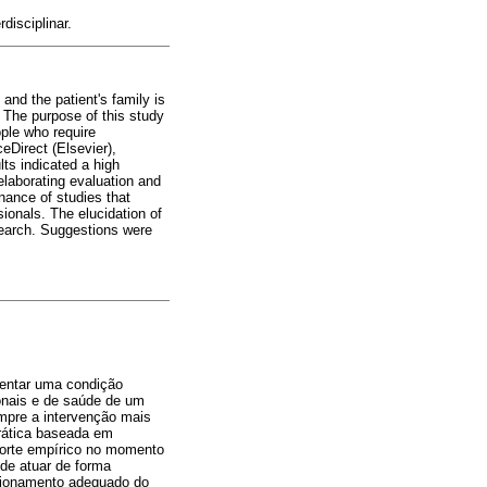
disciplinar.
and the patient's family is
 The purpose of this study
ople who require
eDirect (Elsevier),
ts indicated a high
elaborating evaluation and
nance of studies that
ionals. The elucidation of
esearch. Suggestions were
sentar uma condição
onais e de saúde de um
mpre a intervenção mais
prática baseada em
uporte empírico no momento
de atuar de forma
cionamento adequado do