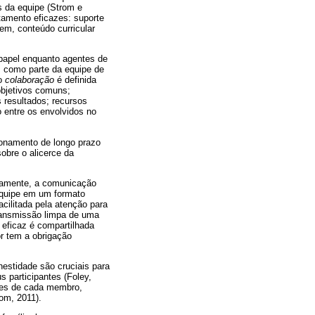
s da equipe (Strom e
amento eficazes: suporte
em, conteúdo curricular
 papel enquanto agentes de
s como parte da equipe de
ão
colaboração
é definida
objetivos comuns;
 resultados; recursos
 entre os envolvidos no
ionamento de longo prazo
obre o alicerce da
icamente, a comunicação
equipe em um formato
cilitada pela atenção para
ransmissão limpa de uma
eficaz é compartilhada
r tem a obrigação
estidade são cruciais para
 participantes (Foley,
ades de cada membro,
om, 2011).