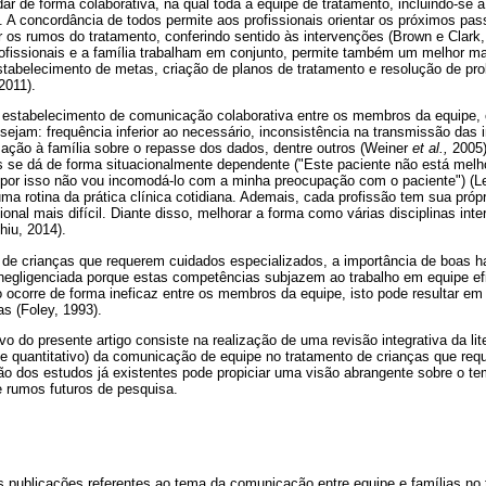
r de forma colaborativa, na qual toda a equipe de tratamento, incluindo-se 
s. A concordância de todos permite aos profissionais orientar os próximos pa
ir os rumos do tratamento, conferindo sentido às intervenções (Brown e Cla
rofissionais e a família trabalham em conjunto, permite também um melhor 
estabelecimento de metas, criação de planos de tratamento e resolução de pr
2011).
 estabelecimento de comunicação colaborativa entre os membros da equipe,
sejam: frequência inferior ao necessário, inconsistência na transmissão das 
ização à família sobre o repasse dos dados, dentre outros (Weiner
et al.,
2005)
se dá de forma situacionalmente dependente ("Este paciente não está melh
, por isso não vou incomodá-lo com a minha preocupação com o paciente") (Le
uma rotina da prática clínica cotidiana. Ademais, cada profissão tem sua próp
ional mais difícil. Diante disso, melhorar a forma como várias disciplinas i
hiu, 2014).
 de crianças que requerem cuidados especializados, a importância de boas 
 negligenciada porque estas competências subjazem ao trabalho em equipe ef
o ocorre de forma ineficaz entre os membros da equipe, isto pode resultar em
s (Foley, 1993).
vo do presente artigo consiste na realização de uma revisão integrativa da lit
o e quantitativo) da comunicação de equipe no tratamento de crianças que re
ção dos estudos já existentes pode propiciar uma visão abrangente sobre o
e rumos futuros de pesquisa.
s publicações referentes ao tema da comunicação entre equipe e famílias no 