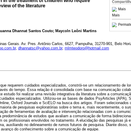
in the treatment of children who require
Compartilh
view of the literature
Mais
Mais
Permali
Luanna Dhannat Santos Couto; Maycoln Leôni Martins
nas Gerais. Av. Pres. Antônio Carlos, 6627, Pampulha, 31270-901, Belo Hori
oo.com.br
,
dhannatsc@yahoo.com.br
,
mlmteodoro@hotmail.com
 que requerem cuidados especializados, constrói-se um relacionamento de lon
ravés do tempo. Essa relação é consolidada com base na comunicação colabo
te estudo foi realizar uma revisão integrativa da literatura sobre a comunicaç
uidados especializados. Utilizou-se as bases de dados PsyArticles (APA), Sc
nline, Oxford Journals e SciELO na busca dos artigos. Foram selecionados o
maioria de pesquisas exploratórias sobre o tema e, mais recentemente, o su
oração de ferramentas de avaliação e intervenção relacionadas com a comuni
ma predominância de estudos que avaliam a comunicação de forma bidirecional
 os profissionais envolvidos no tratamento. A elucidação das pesquisas já e
ma, auxiliando no delineamento de rumos futuros de pesquisa. Diante disso,
o avanço do conhecimento sobre a comunicação de equipe.