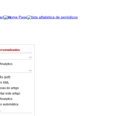
ersonalizados
Analytics
ês (pdf)
em XML
cias do artigo
tar este artigo
Analytics
o automática
s