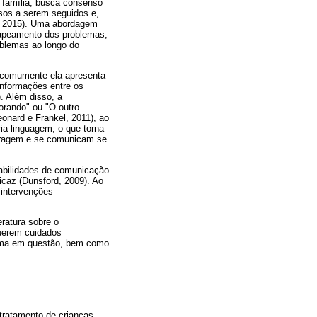
a família, busca consenso
ssos a serem seguidos e,
rk, 2015). Uma abordagem
mapeamento dos problemas,
oblemas ao longo do
 comumente ela apresenta
informações entre os
. Além disso, a
orando" ou "O outro
onard e Frankel, 2011), ao
ria linguagem, o que torna
nteragem e se comunicam se
habilidades de comunicação
icaz (Dunsford, 2009). Ao
 intervenções
eratura sobre o
querem cuidados
 tema em questão, bem como
tratamento de crianças