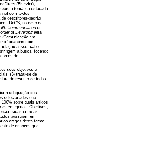
eDirect (Elsevier),
sobre a temática estudada.
anhol com textos
 de descritores-padrão
aúde - DeCS, no caso da
alth Communication
or
order
or
Developmental
) e (Comunicação em
ermo "crianças com
 relação a isso, cabe
estringem a busca, focando
stornos do
dos seus objetivos o
is; (3) tratar-se de
leitura do resumo de todos
liar a adequação dos
os selecionados que
e 100% sobre quais artigos
 as categorias: Objetivos,
encontradas entre as
estudos possuíam um
r os artigos desta forma
ento de crianças que