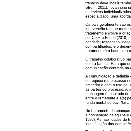
trabalho deve incluir tamb
Strom, 2011). Iovannone
et
e serviços individualizado
especializado, uma aborda
Os pais geralmente são os
intervenção tem se mostra
tratamento envolve a criaç
por Cook e Friend (2010, p
paridade; responsabilidade
compartilhados; e o desen
tratamento é a base para 
O trabalho colaborativo p
com a família. Para que se
comunicação centrada na c
A comunicação é definida 
em equipe é o processo no
prescrito e com o uso de 
as partes do processo. A 
mensagem é resultado de u
entre o remetente e a(s) 
fundamental de ouvir/ler 
No tratamento de crianças
a cooperação na equipe e o
1993). As habilidades de 
identificação das competê