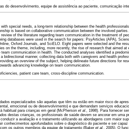
ias do desenvolvimento, equipe de assistência ao paciente, comunicação inter
n with special needs, a long-term relationship between the health professionals 
tionship is based on collaborative communication between the involved parties.
 review of the literature regarding team communication in the treatment of pe
owing databases were used in the search for papers: PsyArticles (APA), Scienc
line, Oxford Journals, and SciELO. Eight papers were selected and the resul
es on the theme, including, more recently, the rise of research that aimed at 
 to team communication in health. The conducted analyses identified a predomi
 bidirectional manner, collecting data both with caregivers and health profess
roviding an overview of the subject, helping delineate future directions for r
 towards advancing knowledge on team communication.
iciencies, patient care team, cross-discipline communication.
dados especializados são aquelas que têm ou estão em maior risco de apre
mental, emocional ou de desenvolvimento) e que demandam serviços educaci
r à habitual para crianças em geral (McPherson
et al.,
1998). Para fornecer se
dados destas crianças, os profissionais de saúde devem se ancorar em uma 
a conduzir a avaliação e o tratamento utilizando as abordagens com maior s
uir conhecimentos aprofundados sobre o diagnóstico do paciente e ser capaz 
a com os outros membros da equipe de tratamento (Baker
et al.
, 2005). O fun