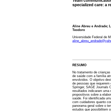
Team communication 
specialized care: a re
Aline Abreu e Andrade; 
Teodoro
Universidade Federal de Mi
aline_abreu_andrade@yah
RESUMO
No tratamento de crianças
de saúde com a família at
envolvidos. O objetivo des
de pessoas que requerem c
Springer, SAGE Journals O
resultados indicaram uma 
propositivos sobre a elab
saúde. Foi identificada u
com cuidadores quanto com
panorama geral sobre o te
estudos que possibilitem 