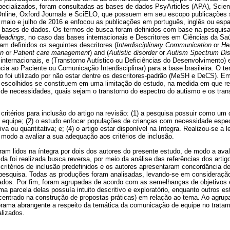
ecializados, foram consultadas as bases de dados PsyArticles (APA), Scienc
nline, Oxford Journals e SciELO, que possuem em seu escopo publicações 
e maio e julho de 2016 e enfocou as publicações em português, inglês ou esp
 bases de dados. Os termos de busca foram definidos com base na pesquisa
Headings
, no caso das bases internacionais e Descritores em Ciências da S
ram definidos os seguintes descritores (
Interdisciplinary Communication
or
He
on
or
Patient care management
) and (
Autistic disorder
or
Autism Spectrum Dis
 internacionais, e (Transtorno Autístico ou Deficiências do Desenvolvimento
ia ao Paciente ou Comunicação Interdisciplinar) para a base brasileira. O t
 foi utilizado por não estar dentre os descritores-padrão (MeSH e DeCS). Em
s escolhidos se constituem em uma limitação do estudo, na medida em que r
 de necessidades, quais sejam o transtorno do espectro do autismo e os tran
itérios para inclusão do artigo na revisão: (1) a pesquisa possuir como um 
equipe; (2) o estudo enfocar populações de crianças com necessidade especia
iva ou quantitativa; e; (4) o artigo estar disponível na íntegra. Realizou-se a 
 modo a avaliar a sua adequação aos critérios de inclusão.
ram lidos na íntegra por dois dos autores do presente estudo, de modo a ava
 foi realizada busca reversa, por meio da análise das referências dos artig
ritérios de inclusão predefinidos e os autores apresentaram concordância d
 pesquisa. Todas as produções foram analisadas, levando-se em consideração
dos. Por fim, foram agrupadas de acordo com as semelhanças de objetivos 
a parcela delas possuía intuito descritivo e exploratório, enquanto outros 
centrado na construção de propostas práticas) em relação ao tema. Ao agrupa
orama abrangente a respeito da temática da comunicação de equipe no tratam
lizados.