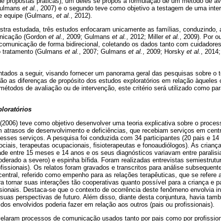
de propostas práticas), um deles se propôs à formulação de um método de av
Gulmans
et al.
, 2007) e o segundo teve como objetivo a testagem de uma inte
e equipe (Gulmans,
et al.
, 2012).
stra estudada, três estudos enfocaram unicamente as famílias, conduzindo,
unicação (Gordon
et al.,
2009; Gulmans
et al.
, 2012; Miller
et al.
, 2009). Por o
 comunicação de forma bidirecional, coletando os dados tanto com cuidadore
no tratamento (Gulmans
et al.
, 2007; Gulmans
et al.
, 2009; Horsky
et al.
, 2014;
ntados a seguir, visando fornecer um panorama geral das pesquisas sobre o
o as diferenças de propósito dos estudos exploratórios em relação àqueles
étodos de avaliação ou de intervenção, este critério será utilizado como pa
.
ploratórios
(2006) teve como objetivo desenvolver uma teoria explicativa sobre o proce
m atrasos de desenvolvimento e deficiências, que recebiam serviços em centr
desses serviços. A pesquisa foi conduzida com 34 participantes (20 pais e 14 p
ociais, terapeutas ocupacionais, fisioterapeutas e fonoaudiólogos). As cria
ade entre 15 meses e 14 anos e os seus diagnósticos variavam entre paralisi
oderado a severo) e espinha bífida. Foram realizadas entrevistas semiestrut
ofissionais). Os relatos foram gravados e transcritos para análise subsequent
entral, referido como empenho para as relações terapêuticas, que se refere 
a tornar suas interações tão cooperativas quanto possível para a criança e p
issionais. Destaca-se que o contexto de ocorrência deste fenômeno envolvia i
suas perspectivas de futuro. Além disso, diante desta conjuntura, havia tam
os envolvidos poderia fazer em relação aos outros (pais ou profissionais).
elaram processos de comunicação usados tanto por pais como por profission