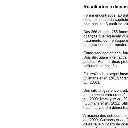
Resultados e discu
Foram encontrados, ao todo
constituindo-se de capítulo
para análise. A partir da 
Dos 266 artigos, 255 fora
crianças que requerem cui
tratamento, com enfoque em
paralisia cerebral, transto
Como segundo critério, fo
Dois discutiam a temática
adultos. Por fim, duas pro
incluídos na revisão.
Foi realizada a seguir bus
Gulmans
et al.
(2012) fora
al.
, 2007).
Dos oito artigos encontra
que preencheram os critéri
al.,
2009; Horsky
et al.
, 20
(Gulmans
et al.
, 2012; Stil
quantitativas em diferent
A maioria dos estudos enc
al.,
2009; Gulmans
et al.
, 
deles teve o intuito de cr