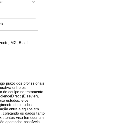
ar
nk
zonte, MG, Brasil.
go prazo dos profissionais
rativa entre os
ão de equipe no tratamento
ienceDirect (Elsevier),
ito estudos, e os
rgimento de estudos
cação entre a equipe em
, coletando os dados tanto
xistentes visa fornecer um
 são apontados possíveis