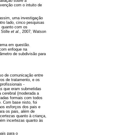
aliação sobre a
rvenção com o intuito de
 assim, uma investigação
utro lado, cinco pesquisas
s quanto com os
 Stille
et al.
, 2007; Watson
 tema em questão.
 com enfoque na
râmetro de subdivisão para
sso de comunicação entre
os de tratamento, e os
rofissionais -
nças que eram submetidas
a cerebral (moderada a
uradas formais com todos
e. Com base nisto, foi
aos esforços dos pais e
ara os pais, além de
ncertezas quanto à criança,
bém incertezas quanto às
ais para o