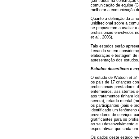
(centrados na construção 
comunicação de equipe (
melhorar a comunicação d
Quanto à definição da amo
unidirecional sobre a com
se propuseram a avaliar a
profissionais envolvidos 
et al.
, 2006).
Tais estudos serão aprese
Levando-se em consideraçã
elaboração e testagem de m
apresentação dos estudos
Estudos descritivos e ex
O estudo de Watson
et al.
os pais de 17 crianças co
profissionais prestadores 
enfermeiros, assistentes s
aos tratamentos tinham id
severa), retardo mental (m
os participantes (pais e pr
identificado um fenômeno c
provedores de serviços par
gratificantes para os prof
ao seu desenvolvimento e 
expectativas que cada um d
Os dados deste estudo rev