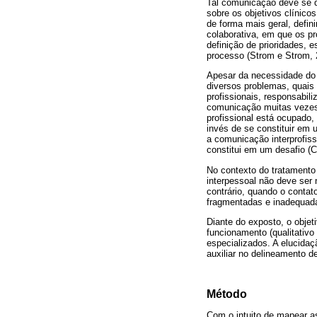
Tal comunicação deve se da
sobre os objetivos clínico
de forma mais geral, defin
colaborativa, em que os p
definição de prioridades, 
processo (Strom e Strom, 
Apesar da necessidade do
diversos problemas, quais 
profissionais, responsabil
comunicação muitas vezes 
profissional está ocupado
invés de se constituir em 
a comunicação interprofiss
constitui em um desafio (C
No contexto do tratamento
interpessoal não deve ser
contrário, quando o contat
fragmentadas e inadequada
Diante do exposto, o objeti
funcionamento (qualitativ
especializados. A elucida
auxiliar no delineamento d
Método
Com o intuito de mapear a