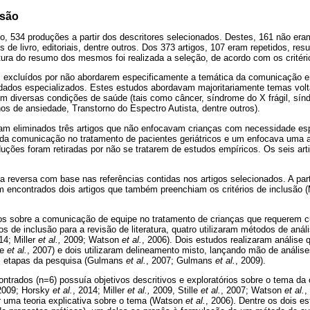
ssão
, 534 produções a partir dos descritores selecionados. Destes, 161 não eram 
s de livro, editoriais, dentre outros. Dos 373 artigos, 107 eram repetidos, r
leitura do resumo dos mesmos foi realizada a seleção, de acordo com os critér
m excluídos por não abordarem especificamente a temática da comunicação e
dados especializados. Estes estudos abordavam majoritariamente temas volt
 diversas condições de saúde (tais como câncer, síndrome do X frágil, síndr
rnos de ansiedade, Transtorno do Espectro Autista, dentre outros).
ram eliminados três artigos que não enfocavam crianças com necessidade esp
 da comunicação no tratamento de pacientes geriátricos e um enfocava uma 
duções foram retiradas por não se tratarem de estudos empíricos. Os seis art
ca reversa com base nas referências contidas nos artigos selecionados. A par
m encontrados dois artigos que também preenchiam os critérios de inclusão (
dos sobre a comunicação de equipe no tratamento de crianças que requerem c
os de inclusão para a revisão de literatura, quatro utilizaram métodos de anál
14; Miller
et al.,
2009; Watson
et al.
, 2006). Dois estudos realizaram análise 
le
et al.
, 2007) e dois utilizaram delineamento misto, lançando mão de análises
es etapas da pesquisa (Gulmans
et al.
, 2007; Gulmans
et al.
, 2009).
ontrados (n=6) possuía objetivos descritivos e exploratórios sobre o tema 
2009; Horsky
et al.
, 2014; Miller
et al.,
2009, Stille
et al.
, 2007; Watson
et al.
,
iar uma teoria explicativa sobre o tema (Watson
et al.
, 2006). Dentre os dois e