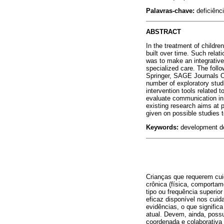
Palavras-chave:
deficiênc
ABSTRACT
In the treatment of childre
built over time. Such rela
was to make an integrative
specialized care. The foll
Springer, SAGE Journals On
number of exploratory studi
intervention tools related
evaluate communication in a
existing research aims at p
given on possible studies
Keywords:
development def
Crianças que requerem cui
crônica (física, comporta
tipo ou frequência superio
eficaz disponível nos cui
evidências, o que signific
atual. Devem, ainda, poss
coordenada e colaborativ