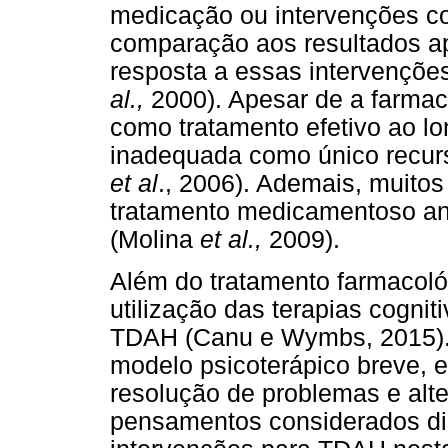
medicação ou intervenções c
comparação aos resultados ap
resposta a essas intervençõ
al.,
2000). Apesar de a farmac
como tratamento efetivo ao lo
inadequada como único recur
et al
., 2006). Ademais, muito
tratamento medicamentoso an
(Molina
et al.,
2009).
Além do tratamento farmacoló
utilização das terapias cogni
TDAH (Canu e Wymbs, 2015).
modelo psicoterápico breve, e
resolução de problemas e al
pensamentos considerados dis