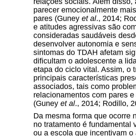
relações sociais. Além diss
parecer emocionalmente mai
pares (Guney
et al
., 2014; Ro
e atitudes agressivas são co
consideradas saudáveis desd
desenvolver autonomia e sens
sintomas do TDAH afetam sign
dificultam o adolescente a li
etapa do ciclo vital. Assim, o
principais características pre
associados, tais como proble
relacionamentos com pares e 
(Guney
et al
., 2014; Rodillo, 
Da mesma forma que ocorre na
no tratamento é fundamental v
ou a escola que incentivam o 