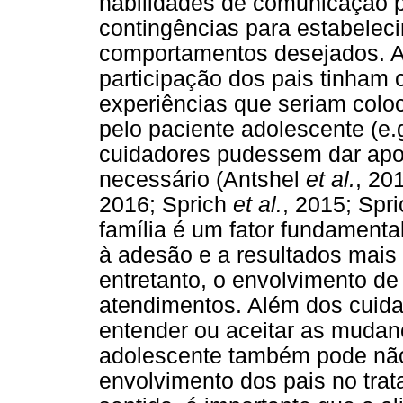
habilidades de comunicação pa
contingências para estabelec
comportamentos desejados. A
participação dos pais tinham 
experiências que seriam col
pelo paciente adolescente (e.
cuidadores pudessem dar apoi
necessário (Antshel
et al.
, 20
2016; Sprich
et al.
, 2015; Spr
família é um fator fundamenta
à adesão e a resultados mais
entretanto, o envolvimento de 
atendimentos. Além dos cuid
entender ou aceitar as mudanç
adolescente também pode não
envolvimento dos pais no tra