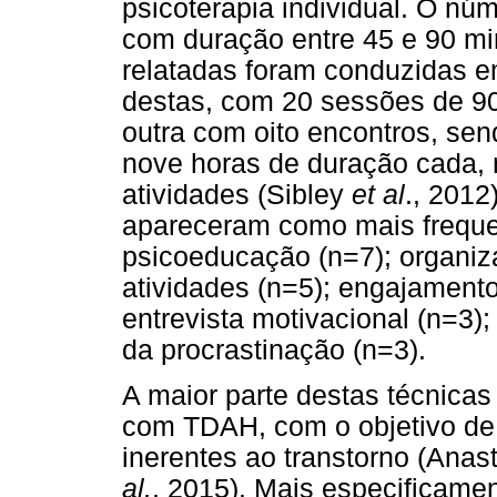
psicoterapia individual. O nú
com duração entre 45 e 90 mi
relatadas foram conduzidas 
destas, com 20 sessões de 9
outra com oito encontros, se
nove horas de duração cada, 
atividades (Sibley
et al
., 2012
apareceram como mais freque
psicoeducação (n=7); organi
atividades (n=5); engajamento
entrevista motivacional (n=3);
da procrastinação (n=3).
A maior parte destas técnica
com TDAH, com o objetivo de f
inerentes ao transtorno (Ana
al.
, 2015). Mais especificame