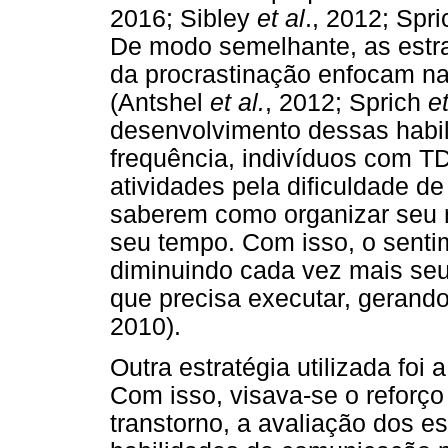
2016; Sibley
et al
., 2012; Spr
De modo semelhante, as estra
da procrastinação enfocam na
(Antshel
et al.
, 2012; Sprich
et
desenvolvimento dessas habil
frequência, indivíduos com T
atividades pela dificuldade de
saberem como organizar seu m
seu tempo. Com isso, o senti
diminuindo cada vez mais seu 
que precisa executar, gerando
2010).
Outra estratégia utilizada foi
Com isso, visava-se o reforç
transtorno, a avaliação dos e