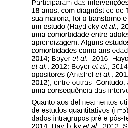
Participaram das intervençõe
18 anos, com diagnóstico de 
sua maioria, foi o transtorno
um estudo (Haydicky
et al.,
20
uma comorbidade entre adole
aprendizagem. Alguns estudo
comorbidades como ansiedad
2014; Boyer
et al.
, 2016; Hay
et al.
, 2012; Boyer
et al.
, 201
opositores (Antshel
et al.
, 20
2012), entre outras. Contudo
uma consequência das interven
Quanto aos delineamentos ut
de estudos quantitativos (n=
dados intragrupos pré e pós-t
2014; Haydicky
et al
., 2012; 