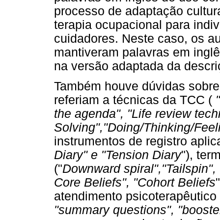
processo de adaptação cultur
terapia ocupacional para ind
cuidadores. Neste caso, os 
mantiveram palavras em inglês
na versão adaptada da descri
Também houve dúvidas sobre 
referiam a técnicas da TCC (
the agenda", "Life review tec
Solving","Doing/Thinking/Fee
instrumentos de registro apl
Diary" e "Tension Diary
"), ter
("
Downward spiral","Tailspin",
Core Beliefs", "Cohort Beliefs
atendimento psicoterapêutico 
"summary questions", "booster