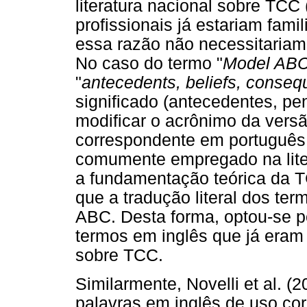
literatura nacional sobre TCC
profissionais já estariam fami
essa razão não necessitariam
No caso do termo "
Model AB
"
antecedents, beliefs, conse
significado (antecedentes, p
modificar o acrônimo da versã
correspondente em português
comumente empregado na liter
a fundamentação teórica da 
que a tradução literal dos te
ABC. Desta forma, optou-se po
termos em inglês que já eram f
sobre TCC.
Similarmente, Novelli et al. 
palavras em inglês de uso corr