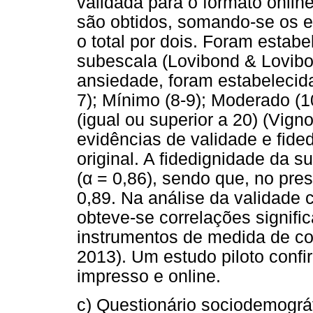
validada para o formato onlin
são obtidos, somando-se os e
o total por dois. Foram estab
subescala (Lovibond & Lovibo
ansiedade, foram estabelecida
7); Mínimo (8-9); Moderado (1
(igual ou superior a 20) (Vig
evidências de validade e fided
original. A fidedignidade da 
(α = 0,86), sendo que, no pres
0,89. Na análise da validade 
obteve-se correlações signifi
instrumentos de medida de co
2013). Um estudo piloto confi
impresso e online.
c) Questionário sociodemográf