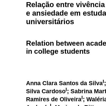
Relação entre vivênci
e ansiedade em estuda
universitários
Relation between acade
in college students
I
Anna Clara Santos da Silva
I
Silva Cardoso
; Sabrina Mar
I
Ramires de Oliveira
; Waléri
I