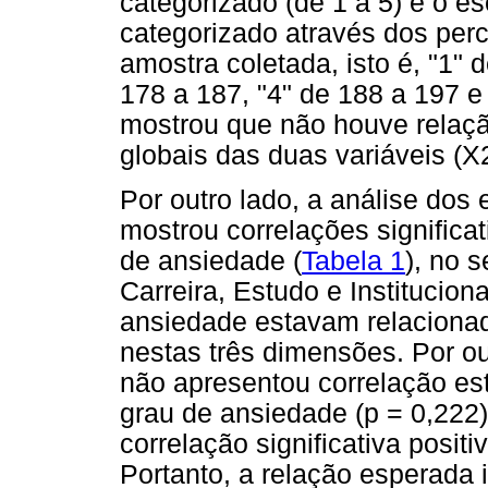
categorizado (de 1 a 5) e o e
categorizado através dos pe
amostra coletada, isto é, "1" 
178 a 187, "4" de 188 a 197 e
mostrou que não houve relação
globais das duas variáveis (X
Por outro lado, a análise dos
mostrou correlações significat
de ansiedade (
Tabela 1
), no s
Carreira, Estudo e Institucion
ansiedade estavam relaciona
nestas três dimensões. Por ou
não apresentou correlação est
grau de ansiedade (p = 0,222
correlação significativa posit
Portanto, a relação esperada 