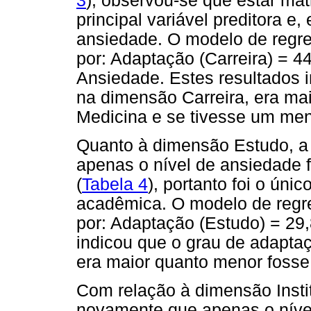
3
), observou-se que estar mat
principal variável preditora e
ansiedade. O modelo de regres
por: Adaptação (Carreira) = 4
Ansiedade. Estes resultados
na dimensão Carreira, era mai
Medicina e se tivesse um men
Quanto à dimensão Estudo, a 
apenas o nível de ansiedade fo
(
Tabela 4
), portanto foi o úni
acadêmica. O modelo de regre
por: Adaptação (Estudo) = 29,
indicou que o grau de adapt
era maior quanto menor fosse
Com relação à dimensão Instit
novamente que apenas o nível 