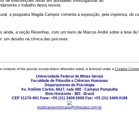
rtir de intervenções feitas em atividades investigativas do
ndamenta o trabalho desta revista.
ltural, a psiquiatra Magda Campos comenta a exposição, pela imprensa, do c
 ainda, a seção Resenhas, com um texto de Marcus André sobre a tese de 
r: um desafio na clínica das psicoses.
the contents of this journal, except where otherwise noted, is licensed under a
Creative Common
Universidade Federal de Minas Gerais
Faculdade de Filosofia e Ciências Humanas
Departamento de Psicologia
Av. Antônio Carlos, 6627, sala 480 - Campus Pampulha
Belo Horizonte - MG - Brasil
CEP 31270-901 Fone: +55 (31) 3409.5000 Fax: +55 (31) 3409.4188
publicacaoclinicaps@clinicaps.com.br