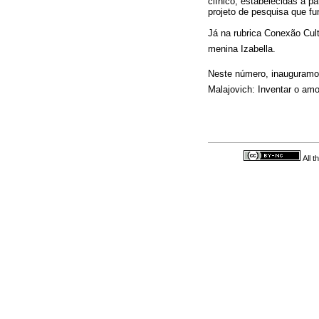
clínico, estabelecidas à pa
projeto de pesquisa que fu
Já na rubrica Conexão Cu
menina Izabella.
Neste número, inauguramos
Malajovich: Inventar o amo
All 