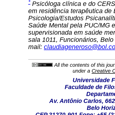
*
Psicóloga clínica e do CERS
em residência terapêutica de
Psicologia/Estudos Psicanalí
Saúde Mental pela PUC/MG e 
supervisionada em saúde ment
sala 1011, Funcionários, Bel
mail:
claudiageneroso@bol.c
All the contents of this jo
under a
Creative 
Universidade F
Faculdade de Fil
Departame
Av. Antônio Carlos, 66
Belo Horiz
CEP 31270-901 Fone: +55 (31