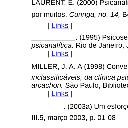
LAURENT, E. (2000) Psicanáli
por muitos.
Curinga, no. 14,
B
[
Links
]
___________. (1995) Psicose 
psicanalítica.
Rio de Janeiro, 
[
Links
]
MILLER, J. A. A (1998) Conver
inclassificáveis, da clínica p
arcachon.
São Paulo, Bibliote
[
Links
]
________. (2003a) Um esforç
III.5, março 2003, p. 01-08