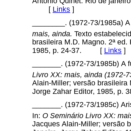
Antônio Quinet. Rio de janeiro
[
Links
]
________. (1972-73/1985a) A 
mais, ainda.
Texto estabelecid
brasileira M.D. Magno. 2ª ed. 
[
Links
]
1985, p. 24-37.
_______. (1972-73/1985b) A fu
Livro XX: mais, ainda (1972-
Alain-Miller; versão brasileir
Jorge Zahar Editor, 1985, p. 
_______. (1972-73/1985c) Aris
In:
O Seminário Livro XX: mai
Jacques Alain-Miller; versão b