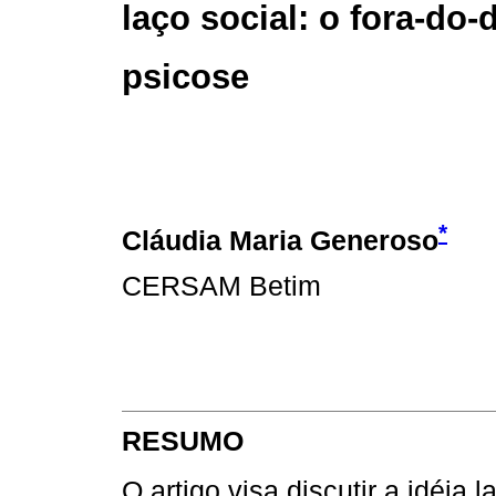
laço social: o fora-do
psicose
*
Cláudia Maria Generoso
CERSAM Betim
RESUMO
O artigo visa discutir a idéia 