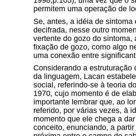
1998,p.105), uma vez que o 
permitem uma operação de loc
Se, antes, a idéia de sintom
decifrada, nesse outro momen
vertente do gozo do sintoma
fixação de gozo, como algo n
uma conexão entre significant
Considerando a estruturação d
da linguagem, Lacan estabele
social, referindo-se à teoria 
1970, cujo momento é de ela
importante lembrar que, ao lon
referido, por várias vezes, à 
momento que ele chega a dar
conceito, enunciando, a parti
próxima entre o campo do sab