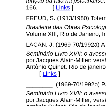
função da fala na psicanálise
[
Links
]
166.
FREUD, S. (1913/1980) Totem 
Brasileira das Obras Psicoló
Volume XIII, Rio de Janeiro, 
LACAN, J. (1969-70/1992a) A 
Seminário Livro XVII: o avess
por Jacques Alain-Miller; vers
Antônio Quinet. Rio de janeiro
[
Links
]
________. (1969-70/1992b) P
Seminário Livro XVII: o avess
por Jacques Alain-Miller; vers