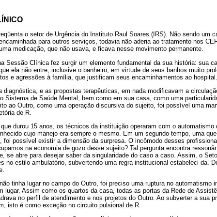
ÍNICO
reqüenta o setor de Urgência do Instituto Raul Soares (IRS). Não sendo um ca
i encaminhada para outros serviços, todavia não aderia ao tratamento nos C
a uma medicação, que não usava, e ficava nesse movimento permanente.
a Sessão Clínica fez surgir um elemento fundamental da sua história: sua 
ue ela não entre, inclusive o banheiro, em virtude de seus banhos muito pro
os e agressões à família, que justificam seus encaminhamentos ao hospital
a diagnóstica, e as propostas terapêuticas, em nada modificavam a circulaç
lo Sistema de Saúde Mental, bem como em sua casa, como uma particularid
to ao Outro, como uma operação discursiva do sujeito, foi possível uma man
etória de R.
ue durou 15 anos, os técnicos da instituição operaram com o automatismo 
 conhecido cujo manejo era sempre o mesmo. Em um segundo tempo, uma ques
so, foi possível existir a dimensão da surpresa. O incômodo desses profissiona
cupamos na economia de gozo desse sujeito? Tal pergunta encontra resson
nte, se abre para desejar saber da singularidade do caso a caso. Assim, o Set
 no estilo ambulatório, subvertendo uma regra institucional estabeleci da. D
e.
ão tinha lugar no campo do Outro, foi preciso uma ruptura no automatismo in
 lugar. Assim como os quartos da casa, todas as portas da Rede de Assist
rava no perfil de atendimento e nos projetos do Outro. Ao subverter a sua pró
 isto é como exceção no circuito pulsional de R.