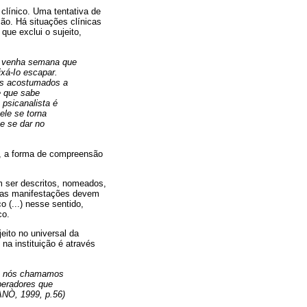
clínico. Uma tentativa de
ção. Há situações clínicas
ue exclui o sujeito,
e: venha semana que
xá-Io escapar.
os acostumados a
e que sabe
psicanalista é
ele se torna
e se dar no
lo, a forma de compreensão
 ser descritos, nomeados,
essas manifestações devem
 (...) nesse sentido,
co.
jeito no universal da
na instituição é através
que nós chamamos
operadores que
GANÒ, 1999, p.56)