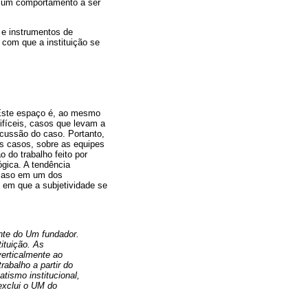
e um comportamento a ser
s e instrumentos de
 com que a instituição se
 Este espaço é, ao mesmo
ifíceis, casos que levam a
scussão do caso. Portanto,
os casos, sobre as equipes
o do trabalho feito por
ógica. A tendência
 caso em um dos
s em que a subjetividade se
nte do Um fundador.
ituição. As
verticalmente ao
rabalho a partir do
tismo institucional,
exclui o UM do