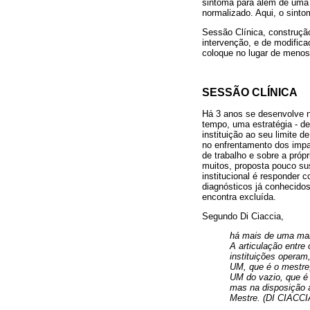
sintoma para além de uma
normalizado. Aqui, o sint
Sessão Clínica, construção
intervenção, e de modifica
coloque no lugar de menos
SESSÃO CLÍNICA
Há 3 anos se desenvolve 
tempo, uma estratégia - de
instituição ao seu limite 
no enfrentamento dos impa
de trabalho e sobre a própr
muitos, proposta pouco sus
institucional é responder
diagnósticos já conhecidos
encontra excluída.
Segundo Di Ciaccia,
há mais de uma mane
A articulação entre
instituições operam
UM, que é o mestre,
UM do vazio, que é 
mas na disposição à
Mestre. (DI CIACCIA