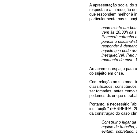
A apresentação social do 
resposta é a introdução do
que respondem melhor à int
particularmente nas situa
onde existe um bom
vem às 10:30h da se
Parecerá estranho 
pensar o psicanalis
responder à demand
aquele que pode diz
inesquecível. Pelo 
momento da crise. 
Ao abrirmos espaço para o 
do sujeito em crise.
Com relação ao sintoma, t
classificados, constituído
ser tomadas, antes como si
podemos dizer que o trabal
Portanto, é necessário "abr
instituição" (FERREIRA, 20
da construção do caso clíni
Construir o lugar d
equipe de trabalho, 
evitam, sobretudo, 