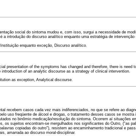
entação social do sintoma mudou e, com isso, surgui a necessidade de modifi
é a introdução do discurso analítico enquanto uma estratégia de intervenção c
Instituição enquanto exceção, Discurso analítico.
ocial presentation of the symptoms has changed and therefore, there is need to
introduction of an analytic discourse as a strategy of clinical intervention.
ution as exception, Analytical discourse.
al recebem casos cada vez mais indiferenciados, no que se refere ao diagnó
pelo uso freqüente de álcool e drogas, o tratamento desses casos se mostra 
autados no binômio medicação/resolução do sintoma. Ocorrem aí situações em
, os sujeitos encontram-se mergulhados nos significantes do Outro, ("as pa
, palavras copiadas do outro"), resistem ao encaminhamento tradicional e pass
s, amarrada ao discurso moral-disciplinar.