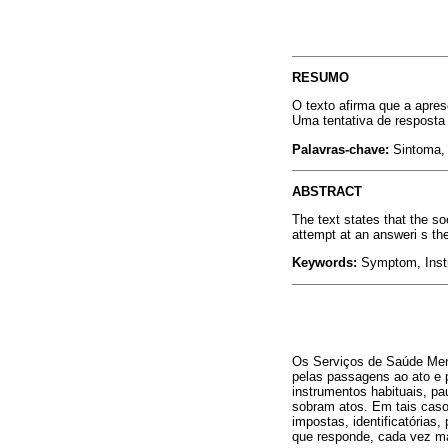
RESUMO
O texto afirma que a apres
Uma tentativa de resposta 
Palavras-chave:
Sintoma, 
ABSTRACT
The text states that the s
attempt at an answeri s the 
Keywords:
Symptom, Instit
Os Serviços de Saúde Ment
pelas passagens ao ato e 
instrumentos habituais, p
sobram atos. Em tais casos
impostas, identificatórias
que responde, cada vez mai