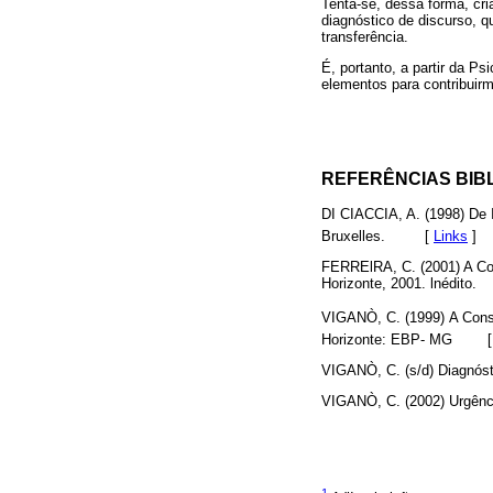
Tenta-se, dessa forma, cr
diagnóstico de discurso, q
transferência.
É, portanto, a partir da Ps
elementos para contribuir
REFERÊNCIAS BIB
DI CIACCIA, A. (1998) De Ia
Bruxelles.
[
Links
]
FERRElRA, C. (2001) A Con
Horizonte, 2001. lnédito.
VIGANÒ, C. (1999) A Const
Horizonte: EBP- MG
VIGANÒ, C. (s/d) Diagnóst
VIGANÒ, C. (2002) Urgênci
1