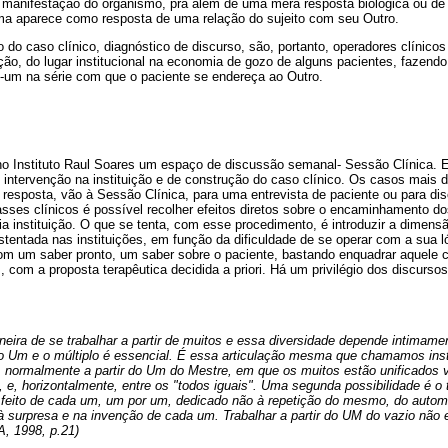
 manifestação do organismo, pra além de uma mera resposta biológica ou d
oma aparece como resposta de uma relação do sujeito com seu Outro.
 do caso clínico, diagnóstico de discurso, são, portanto, operadores clínico
ção, do lugar institucional na economia de gozo de alguns pacientes, fazendo
-um na série com que o paciente se endereça ao Outro.
no Instituto Raul Soares um espaço de discussão semanal- Sessão Clínica.
 intervenção na instituição e de construção do caso clínico. Os casos mais d
de resposta, vão à Sessão Clínica, para uma entrevista de paciente ou para di
sses clínicos é possível recolher efeitos diretos sobre o encaminhamento d
ia instituição. O que se tenta, com esse procedimento, é introduzir a dimensã
tentada nas instituições, em função da dificuldade de se operar com a sua l
 com um saber pronto, um saber sobre o paciente, bastando enquadrar aquele
, com a proposta terapêutica decidida a priori. Há um privilégio dos discurso
ira de se trabalhar a partir de muitos e essa diversidade depende intimame
 o Um e o múltiplo é essencial. É essa articulação mesma que chamamos inst
, normalmente a partir do Um do Mestre, em que os muitos estão unificados 
 e, horizontalmente, entre os "todos iguais". Uma segunda possibilidade é o t
feito de cada um, um por um, dedicado não à repetição do mesmo, do automa
 surpresa e na invenção de cada um. Trabalhar a partir do UM do vazio não 
, 1998, p.21)