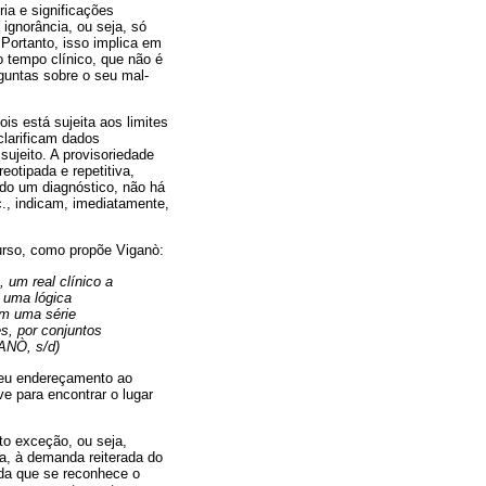
ia e significações
 ignorância, ou seja, só
Portanto, isso implica em
o tempo clínico, que não é
guntas sobre o seu mal-
is está sujeita aos limites
clarificam dados
sujeito. A provisoriedade
eotipada e repetitiva,
do um diagnóstico, não há
c., indicam, imediatamente,
curso, como propõe Viganò:
, um real clínico a
 uma lógica
em uma série
es, por conjuntos
GANÒ, s/d)
seu endereçamento ao
e para encontrar o lugar
to exceção, ou seja,
ca, à demanda reiterada do
ida que se reconhece o