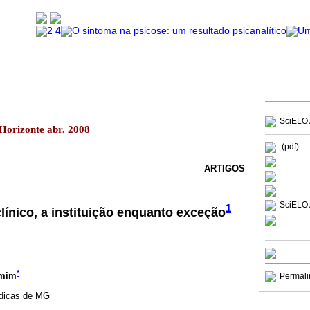
SciELO 
 Horizonte abr. 2008
(pdf)
ARTIGOS
SciELO 
1
línico, a instituição enquanto exceção
*
kmim
Permali
édicas de MG