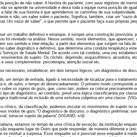
 da posição de não saber. A história do paciente, com seus registros de memór
o não se aprende na universidade e deixa toda a equipe numa posição de igual
a falar de sua história é que aprendemos os caminhos de sua subjetividade. 
ente e não, um saber sobre o paciente. Significa, também, criar um "vazio d
mas Um vazio de saber", o que permite que o paciente faça suas próprias per
er um trabalho definitivo e estanque, é sempre uma construção provisória, po
 ou foi revelado na análise. Nesse sentido, novos elementos, que aparecem, 
 em seu sentido e inter-relação, a partir dos elementos que surgem na fala do 
no saber dogmático e definitivo, que determina uma conduta terapêutica ester
s Serviços de Saúde Mental. De acordo com tal conduta, uma vez estabeleci
movimentos do sujeito. Os clichês: deprimido, esquizofrênico, alcoolista, et
e seus complementos: psicoterapia, atenção social etc.
, se necessário, estabelecer, em dois tempos lógicos, um diagnóstico de dis
ado, um tempo de entrada, ligado à necessidade de localizar para o tratamento
cia e, de outro, o tempo do desencadeamento. O primeiro modo corresponde a
a sobre os signos do gozo, que, como tais, podem se colocar precisamente 
tipo de diagnóstico, ao contrário, prevê uma lógica classificatória por class
ógica tradicional da inclusão de uma estrutura subjetiva em uma classe. (VI
o clínico, da classificação, podemos escutar os movimentos do sujeito no 
eus modos de gozo."O diagnóstico de discurso, o diagnóstico preliminar, serv
cial, torna-se sujeito da palavra".(VIGANÒ, s/d)
 palavra, estamos no tempo de uma clínica de exceção, da instituição enquan
ção enquanto lugar do Outro que pode responder, de maneira diferente e úni
 de se instituir a surpresa. Esse enquadre só é possível esse enquadre à med