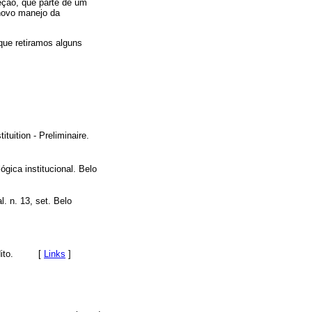
eção, que parte de um
 novo manejo da
 que retiramos alguns
ituition - Preliminaire.
gica institucional. Belo
. n. 13, set. Belo
ito.
[
Links
]