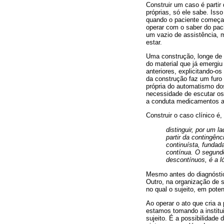
Construir um caso é partir
próprias, só ele sabe. Iss
quando o paciente começa 
operar com o saber do paci
um vazio de assistência, 
estar.
Uma construção, longe de s
do material que já emergiu
anteriores, explicitando-os
da construção faz um furo 
própria do automatismo do
necessidade de escutar os 
a conduta medicamentos a 
Construir o caso clínico é
distinguir, por um l
partir da contingên
continuísta, fundad
contínua. O segundo 
descontínuos, é a l
Mesmo antes do diagnóstic
Outro, na organização de s
no qual o sujeito, em poten
Ao operar o ato que cria a
estamos tomando a institui
sujeito. É a possibilidade