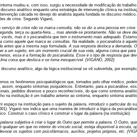
sintoma mudou e, com isso, surgiu a necessidade de modificação do trabalho 
 discurso analítico enquanto uma estratégia de intervenção clínica na institui
ervenção calcada no desejo do analista àquela fundada no discurso médico, q
ções de crise. Segundo Viganò,
 serviço de crise não se marca consulta; não se diz a uma pessoa em cris
gunda, terça ou quarta-feira..., mas atende-se prontamente. Não se deve dei
a vocês, mas é o psicanalista que tem o instrumento mais adequado. Estam
ta como aquele que marca as consultas. Na realidade, o psicanalista é aquel
a antes que a mesma seja formulada. A sua resposta desloca a demanda. O 
er a um sujeito, em um momento crucial de sua vida, alguma coisa que para 
menos, essa é a formação do psicanalista. Esse é o tipo de resposta que dev
Uma coisa que desloca e se torna inesquecível. (VIGANÒ, 2002)
discurso analítico, algo da lógica institucional se vê subvertida, por exemp
emos os fenômenos psicopatológicos que, tomados pelo olhar médico, podem
s, assim, enquanto sintomas psiquiátricos. Entretanto, para a psicanálise, 
nais, pedidos diversos e pouco reconhecíveis, do que como sintoma analítico
ho na instituição é um trabalho anterior ao sintoma, enquanto sintoma analíti
ir espaço na instituição para o sujeito da palavra, introduzir o particular do su
01). Viganò nos indica que uma maneira de introduzir a lógica da psicanálise 
co. Construir o caso clínico é construir o lugar da palavra (na instituição):
a palavra subjetiva é criar o lugar do Outro que permite a palavra. O Outro, 
é qualquer um que no interior do vínculo social, esteja disponível à escuta, 
devorar os sujeitos com psicofármacos, auxílios, projetos próprios, etc. (VI