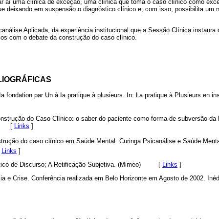
iar aí uma clínica de exceção, uma clínica que toma o caso clínico como exc
ue deixando em suspensão o diagnóstico clínico e, com isso, possibilita um
icanálise Aplicada, da experiência institucional que a Sessão Clínica instaura
mos com o debate da construção do caso clínico.
LIOGRÁFICAS
 fondation par Un à Ia pratique à plusieurs. In: La pratique à Plusieurs en inst
strução do Caso Clínico: o saber do paciente como forma de subversão da ló
[
Links
]
rução do caso clínico em Saúde Mental. Curinga Psicanálise e Saúde Mental
[
Links
]
ico de Discurso; A Retificação Subjetiva. (Mimeo)
[
Links
]
a e Crise. Conferência realizada em Belo Horizonte em Agosto de 2002. Inéd