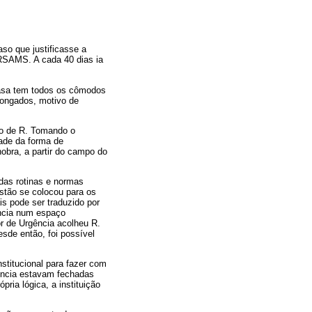
so que justificasse a
ERSAMS. A cada 40 dias ia
casa tem todos os cômodos
longados, motivo de
.
ão de R. Tomando o
ade da forma de
obra, a partir do campo do
das rotinas e normas
tão se colocou para os
is pode ser traduzido por
ância num espaço
or de Urgência acolheu R.
esde então, foi possível
stitucional para fazer com
ência estavam fechadas
pria lógica, a instituição