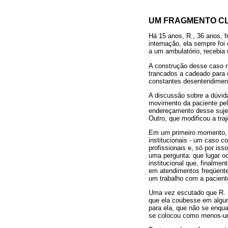
UM FRAGMENTO CL
Há 15 anos, R., 36 anos, f
internação, ela sempre fo
a um ambulatório, recebi
A construção desse caso n
trancados a cadeado para q
constantes desentendiment
A discussão sobre a dúvid
movimento da paciente pe
endereçamento desse sujei
Outro, que modificou a traj
Em um primeiro momento, q
institucionais - um caso
profissionais e, só por is
uma pergunta: que lugar o
institucional que, finalme
em atendimentos freqüentes
um trabalho com a pacient
Uma vez escutado que R. n
que ela coubesse em algum
para ela, que não se enquad
se colocou como menos-um,