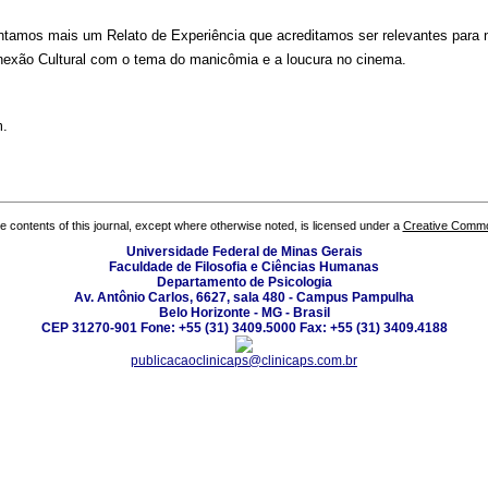
amos mais um Relato de Experiência que acreditamos ser relevantes para n
exão Cultural com o tema do manicômia e a loucura no cinema.
m.
the contents of this journal, except where otherwise noted, is licensed under a
Creative Common
Universidade Federal de Minas Gerais
Faculdade de Filosofia e Ciências Humanas
Departamento de Psicologia
Av. Antônio Carlos, 6627, sala 480 - Campus Pampulha
Belo Horizonte - MG - Brasil
CEP 31270-901 Fone: +55 (31) 3409.5000 Fax: +55 (31) 3409.4188
publicacaoclinicaps@clinicaps.com.br