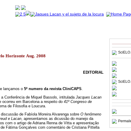
SciELO 
elo Horizonte Aug. 2008
EDITORIAL
SciELO 
ue lançamos o
5º numero da revista CliniCAPS
.
 a Conferência de Miquel Bassols, intitulada
Jacques Lacan
e ocorreu em Barcelona a respeito do
41º Congreso de
ema de Filosofia e Loucura.
 discussão de Fabíola Moreira Alvarenga sobre
O fenômeno
Freud e Lacan
, apresentamos as dicussão do manejo da
Permali
s com o artigo de Adriana Renna de Vitta e apresentação
 de Fátima Gonçalves com comentário de Cristiana Pittella