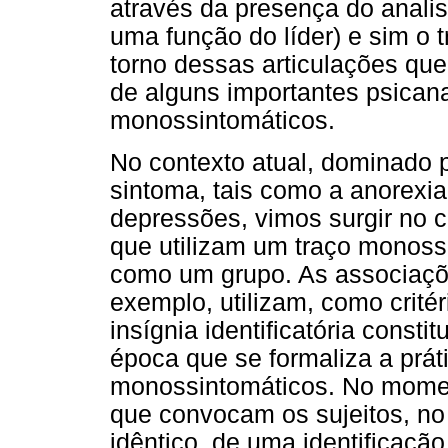
através da presença do analist
uma função do líder) e sim o
torno dessas articulações que
de alguns importantes psica
monossintomáticos.
No contexto atual, dominado 
sintoma, tais como a anorexia
depressões, vimos surgir no 
que utilizam um traço monoss
como um grupo. As associaçõe
exemplo, utilizam, como crité
insígnia identificatória const
época que se formaliza a prát
monossintomáticos. No momen
que convocam os sujeitos, no 
idêntico, de uma identificaçã