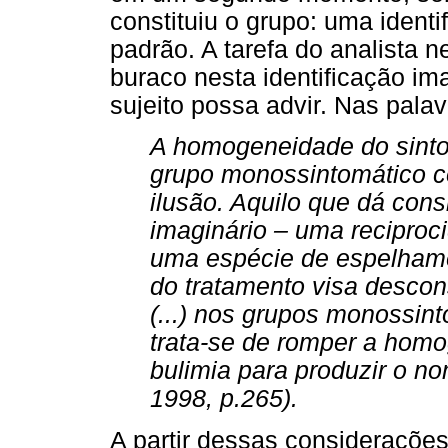
constituiu o grupo: uma identi
padrão. A tarefa do analista n
buraco nesta identificação im
sujeito possa advir. Nas palav
A homogeneidade do sint
grupo monossintomático co
ilusão. Aquilo que dá cons
imaginário – uma reciprocid
uma espécie de espelhame
do tratamento visa desconst
(...) nos grupos monossint
trata-se de romper a hom
bulimia para produzir o n
1998, p.265).
A partir dessas considerações