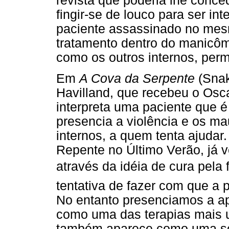
revista que poderia lhe conce
fingir-se de louco para ser i
paciente assassinado no mesm
tratamento dentro do manicôm
como os outros internos, perm
Em
A Cova da Serpente
(Snak
Havilland, que recebeu o Oscar
interpreta uma paciente que 
presencia a violência e os mau
internos, a quem tenta ajudar
Repente no Último Verão, já v
através da idéia de cura pela
tentativa de fazer com que a p
No entanto presenciamos a ap
como uma das terapias mais 
também aparece como uma so