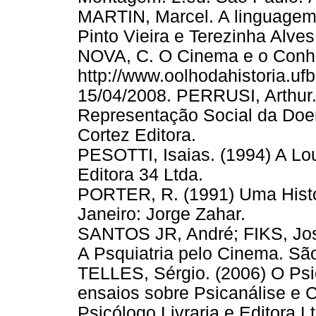
MARTIN, Marcel. A linguagem 
Pinto Vieira e Terezinha Alves 
NOVA, C. O Cinema e o Conhe
http://www.oolhodahistoria.uf
15/04/2008. PERRUSI, Arthur.
Representação Social da Doen
Cortez Editora.
PESOTTI, Isaias. (1994) A Lo
Editora 34 Ltda.
PORTER, R. (1991) Uma Histór
Janeiro: Jorge Zahar.
SANTOS JR, André; FIKS, Jos
A Psquiatria pelo Cinema. Sã
TELLES, Sérgio. (2006) O Psic
ensaios sobre Psicanálise e 
Psicólogo Livraria e Editora L