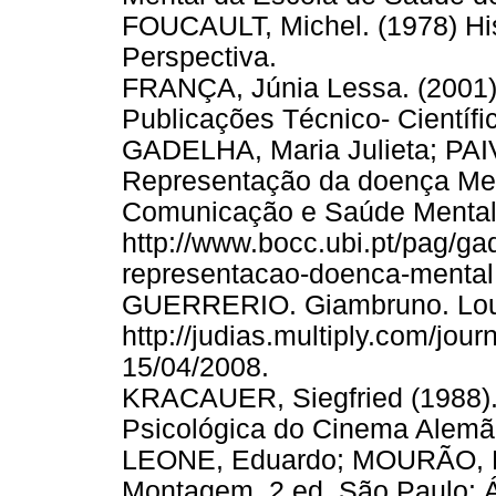
FOUCAULT, Michel. (1978) His
Perspectiva.
FRANÇA, Júnia Lessa. (2001)
Publicações Técnico- Científi
GADELHA, Maria Julieta; PAI
Representação da doença Men
Comunicação e Saúde Mental
http://www.bocc.ubi.pt/pag/gad
representacao-doenca-mental
GUERRERIO. Giambruno. Lou
http://judias.multiply.com/jo
15/04/2008.
KRACAUER, Siegfried (1988). D
Psicológica do Cinema Alemão.
LEONE, Eduardo; MOURÃO, Ma
Montagem. 2.ed. São Paulo: Á