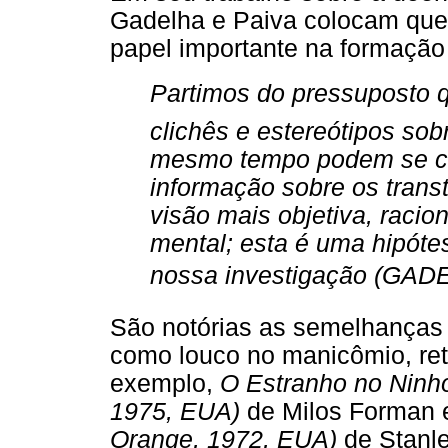
Gadelha e Paiva colocam que
papel importante na formação 
Partimos do pressuposto 
clichês e estereótipos sob
mesmo tempo podem se con
informação sobre os trans
visão mais objetiva, racio
mental; esta é uma hipót
nossa investigação (GAD
São notórias as semelhanças
como louco no manicômio, ret
exemplo,
O Estranho no Ninh
1975, EUA)
de Milos Forman
Orange, 1972, EUA)
de Stanle