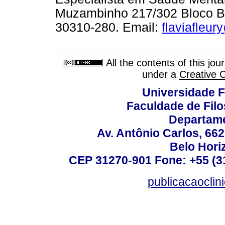
Muzambinho 217/302 Bloco B 
30310-280. Email:
flaviafleu
All the contents of this jo
under a
Creative 
Universidade F
Faculdade de Fil
Departame
Av. Antônio Carlos, 66
Belo Horiz
CEP 31270-901 Fone: +55 (31
publicacaoclin