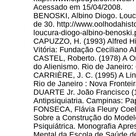
Acessado em 15/04/2008.
BENOSKI, Albino Diogo. Lou
de 30. http://www.oolhodahisto
loucura-diogo-albino-benoski
CAPUZZO, H. (1993) Alfred Hi
Vitória: Fundação Ceciliano A
CASTEL, Roberto. (1978) A Or
do Alienismo. Rio de Janeiro: 
CARRIÈRE, J. C. (1995) A Li
Rio de Janeiro : Nova Fronteir
DUARTE Jr. João Francisco (19
Antipsiquiatria. Campinas: Pa
FONSECA, Flávia Fleury Coelh
Sobre a Construção do Model
Psiquiátrica. Monografia Apr
Mental da Escola de Saúde de