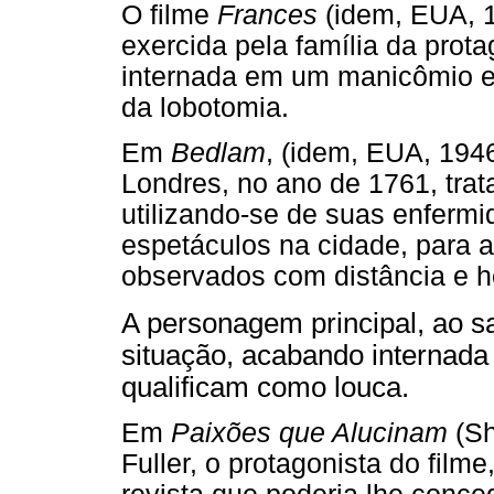
O filme
Frances
(idem, EUA, 
exercida pela família da prot
internada em um manicômio e 
da lobotomia.
Em
Bedlam
, (idem, EUA, 194
Londres, no ano de 1761, trat
utilizando-se de suas enferm
espetáculos na cidade, para a
observados com distância e ho
A personagem principal, ao s
situação, acabando internada
qualificam como louca.
Em
Paixões que Alucinam
(Sh
Fuller, o protagonista do film