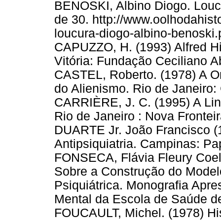
BENOSKI, Albino Diogo. Lou
de 30. http://www.oolhodahisto
loucura-diogo-albino-benoski
CAPUZZO, H. (1993) Alfred Hi
Vitória: Fundação Ceciliano A
CASTEL, Roberto. (1978) A Or
do Alienismo. Rio de Janeiro: 
CARRIÈRE, J. C. (1995) A Li
Rio de Janeiro : Nova Fronteir
DUARTE Jr. João Francisco (19
Antipsiquiatria. Campinas: Pa
FONSECA, Flávia Fleury Coelh
Sobre a Construção do Model
Psiquiátrica. Monografia Apr
Mental da Escola de Saúde de
FOUCAULT, Michel. (1978) His