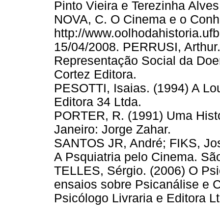
Pinto Vieira e Terezinha Alves 
NOVA, C. O Cinema e o Conhe
http://www.oolhodahistoria.uf
15/04/2008. PERRUSI, Arthur.
Representação Social da Doen
Cortez Editora.
PESOTTI, Isaias. (1994) A Lo
Editora 34 Ltda.
PORTER, R. (1991) Uma Histór
Janeiro: Jorge Zahar.
SANTOS JR, André; FIKS, Jos
A Psquiatria pelo Cinema. Sã
TELLES, Sérgio. (2006) O Psic
ensaios sobre Psicanálise e 
Psicólogo Livraria e Editora L