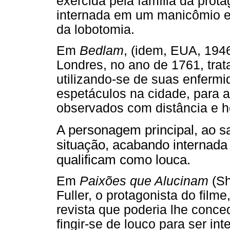
exercida pela família da prot
internada em um manicômio e 
da lobotomia.
Em
Bedlam
, (idem, EUA, 194
Londres, no ano de 1761, trat
utilizando-se de suas enferm
espetáculos na cidade, para a
observados com distância e ho
A personagem principal, ao s
situação, acabando internada
qualificam como louca.
Em
Paixões que Alucinam
(Sh
Fuller, o protagonista do film
revista que poderia lhe conce
fingir-se de louco para ser i