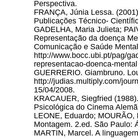
Perspectiva.
FRANÇA, Júnia Lessa. (2001)
Publicações Técnico- Científi
GADELHA, Maria Julieta; PAI
Representação da doença Men
Comunicação e Saúde Mental
http://www.bocc.ubi.pt/pag/gad
representacao-doenca-mental
GUERRERIO. Giambruno. Lou
http://judias.multiply.com/jo
15/04/2008.
KRACAUER, Siegfried (1988). D
Psicológica do Cinema Alemão.
LEONE, Eduardo; MOURÃO, Ma
Montagem. 2.ed. São Paulo: Á
MARTIN, Marcel. A linguagem 