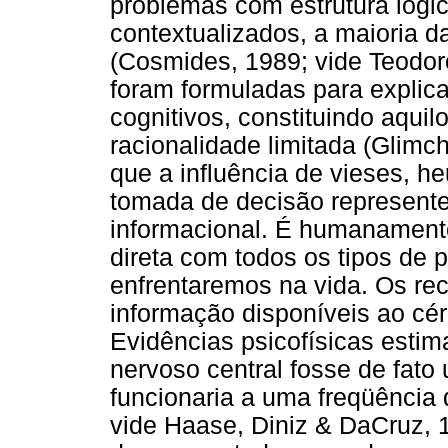
problemas com estrutura lógi
contextualizados, a maioria 
(Cosmides, 1989; vide Teodor
foram formuladas para explica
cognitivos, constituindo aqu
racionalidade limitada (Glimc
que a influência de vieses, he
tomada de decisão represent
informacional. É humanamente
direta com todos os tipos de
enfrentaremos na vida. Os re
informação disponíveis ao cé
Evidências psicofísicas esti
nervoso central fosse de fat
funcionaria a uma freqüência 
vide Haase, Diniz & DaCruz, 19