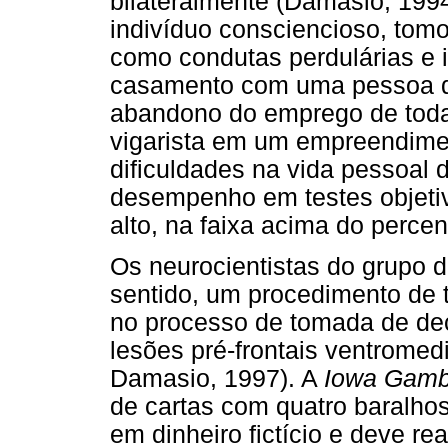
bilateralmente (Damasio, 1994
indivíduo consciencioso, tomo
como condutas perdulárias e i
casamento com uma pessoa de
abandono do emprego de toda
vigarista em um empreendimen
dificuldades na vida pessoal 
desempenho em testes objetiv
alto, na faixa acima do percent
Os neurocientistas do grupo
sentido, um procedimento de t
no processo de tomada de de
lesões pré-frontais ventromed
Damasio, 1997). A
Iowa Gamb
de cartas com quatro baralhos
em dinheiro fictício e deve re