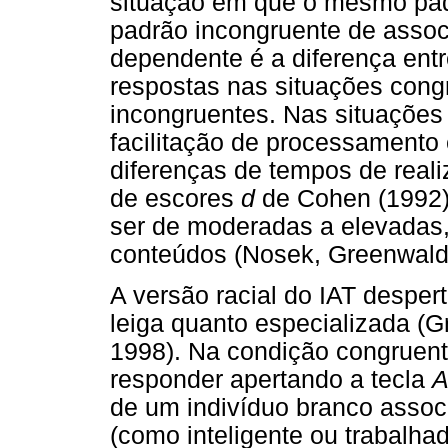
situação em que o mesmo pad
padrão incongruente de asso
dependente é a diferença entr
respostas nas situações congr
incongruentes. Nas situações 
facilitação de processamento 
diferenças de tempos de real
de escores
d
de Cohen (1992)
ser de moderadas a elevadas, 
conteúdos (Nosek, Greenwald 
A versão racial do IAT desper
leiga quanto especializada (
1998). Na condição congruente
responder apertando a tecla
de um indivíduo branco associ
(como inteligente ou trabalha