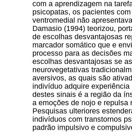
com a aprendizagem na tarefa
psicopatas, os pacientes com 
ventromedial não apresentavam
Damasio (1994) teorizou, port
de escolhas desvantajosas r
marcador somático que e env
processo para as decisões ma
escolhas desvantajosas se a
neurovegetativas tradicional
aversivos, as quais são ativa
indivíduo adquire experiência
destes sinais é a região da í
a emoções de nojo e repulsa m
Pesquisas ulteriores estende
indivíduos com transtornos ps
padrão impulsivo e compulsiv