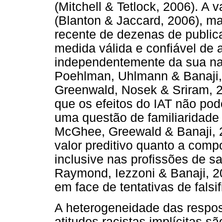
(Mitchell & Tetlock, 2006). A 
(Blanton & Jaccard, 2006), m
recente de dezenas de public
medida válida e confiável de a
independentemente da sua na
Poehlman, Uhlmann & Banaji,
Greenwald, Nosek & Sriram, 
que os efeitos do IAT não po
uma questão de familiaridade
McGhee, Greewald & Banaji, 2
valor preditivo quanto a comp
inclusive nas profissões de s
Raymond, Iezzoni & Banaji, 20
em face de tentativas de falsi
A heterogeneidade das respos
atitudes racistas implícitas 