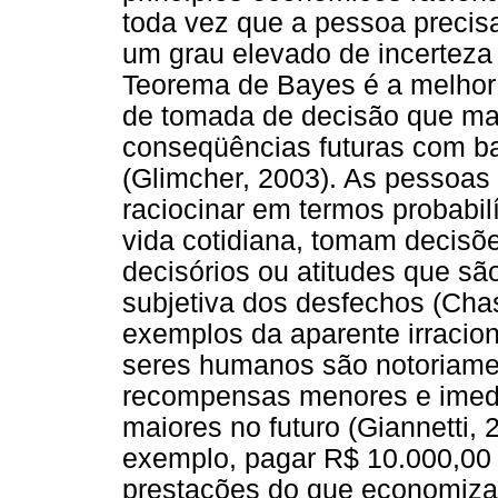
toda vez que a pessoa precis
um grau elevado de incerteza
Teorema de Bayes é a melhor
de tomada de decisão que ma
conseqüências futuras com ba
(Glimcher, 2003). As pessoas 
raciocinar em termos probabil
vida cotidiana, tomam decisõ
decisórios ou atitudes que são 
subjetiva dos desfechos (Cha
exemplos da aparente irraci
seres humanos são notoriamen
recompensas menores e imed
maiores no futuro (Giannetti, 
exemplo, pagar R$ 10.000,00
prestações do que economiza