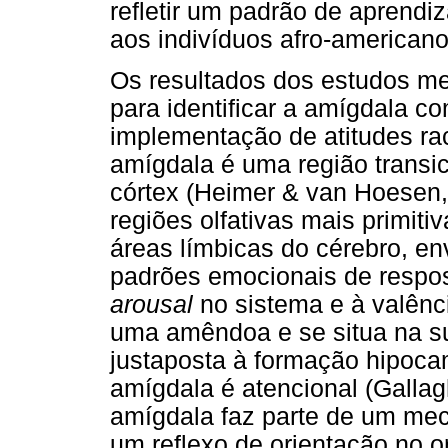
refletir um padrão de aprendi
aos indivíduos afro-americano
Os resultados dos estudos me
para identificar a amígdala c
implementação de atitudes rac
amígdala é uma região transic
córtex (Heimer & van Hoesen,
regiões olfativas mais primiti
áreas límbicas do cérebro, e
padrões emocionais de respos
arousal
no sistema e à valênc
uma amêndoa e se situa na su
justaposta à formação hipoca
amígdala é atencional (Galla
amígdala faz parte de um mec
um reflexo de orientação no 