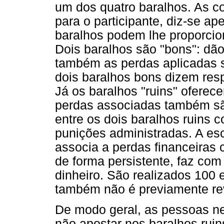
um dos quatro baralhos. As co
para o participante, diz-se a
baralhos podem lhe proporcio
Dois baralhos são "bons": dã
também as perdas aplicadas s
dois baralhos bons dizem res
Já os baralhos "ruins" ofere
perdas associadas também sã
entre os dois baralhos ruins 
punições administradas. A esc
associa a perdas financeiras 
de forma persistente, faz com
dinheiro. São realizados 100
também não é previamente re
De modo geral, as pessoas n
não apostar nos baralhos rui