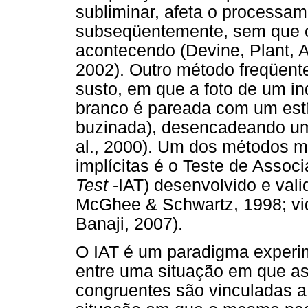
subliminar, afeta o processa
subseqüentemente, sem que o 
acontecendo (Devine, Plant,
2002). Outro método freqüent
susto, em que a foto de um in
branco é pareada com um estí
buzinada), desencadeando um 
al., 2000). Um dos métodos ma
implícitas é o Teste de Associ
Test
-IAT) desenvolvido e val
McGhee & Schwartz, 1998; v
Banaji, 2007).
O IAT é um paradigma experime
entre uma situação em que as
congruentes são vinculadas a