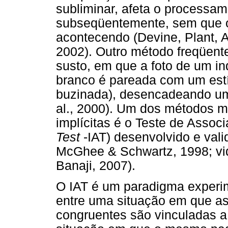
subliminar, afeta o processa
subseqüentemente, sem que o 
acontecendo (Devine, Plant,
2002). Outro método freqüent
susto, em que a foto de um in
branco é pareada com um estí
buzinada), desencadeando um 
al., 2000). Um dos métodos ma
implícitas é o Teste de Associ
Test
-IAT) desenvolvido e val
McGhee & Schwartz, 1998; v
Banaji, 2007).
O IAT é um paradigma experime
entre uma situação em que as
congruentes são vinculadas a