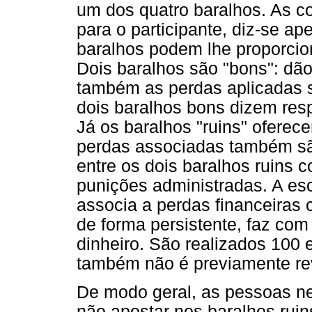
um dos quatro baralhos. As co
para o participante, diz-se a
baralhos podem lhe proporcio
Dois baralhos são "bons": dã
também as perdas aplicadas s
dois baralhos bons dizem res
Já os baralhos "ruins" ofere
perdas associadas também sã
entre os dois baralhos ruins 
punições administradas. A esc
associa a perdas financeiras 
de forma persistente, faz com
dinheiro. São realizados 100
também não é previamente re
De modo geral, as pessoas n
não apostar nos baralhos rui