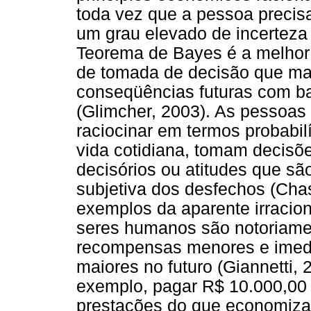
toda vez que a pessoa precis
um grau elevado de incerteza
Teorema de Bayes é a melhor
de tomada de decisão que ma
conseqüências futuras com ba
(Glimcher, 2003). As pessoas 
raciocinar em termos probabil
vida cotidiana, tomam decisõ
decisórios ou atitudes que são 
subjetiva dos desfechos (Cha
exemplos da aparente irraci
seres humanos são notoriamen
recompensas menores e imed
maiores no futuro (Giannetti, 
exemplo, pagar R$ 10.000,00
prestações do que economiza