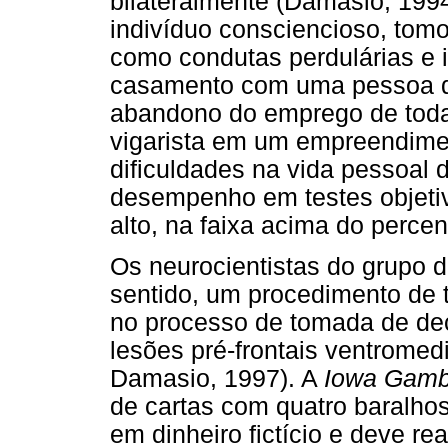
bilateralmente (Damasio, 1994
indivíduo consciencioso, tomo
como condutas perdulárias e i
casamento com uma pessoa de
abandono do emprego de toda
vigarista em um empreendimen
dificuldades na vida pessoal 
desempenho em testes objetiv
alto, na faixa acima do percent
Os neurocientistas do grupo
sentido, um procedimento de t
no processo de tomada de de
lesões pré-frontais ventromed
Damasio, 1997). A
Iowa Gamb
de cartas com quatro baralhos
em dinheiro fictício e deve re