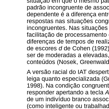
situação em que o mesmo pad
padrão incongruente de asso
dependente é a diferença entr
respostas nas situações congr
incongruentes. Nas situações 
facilitação de processamento 
diferenças de tempos de real
de escores
d
de Cohen (1992)
ser de moderadas a elevadas, 
conteúdos (Nosek, Greenwald 
A versão racial do IAT desper
leiga quanto especializada (
1998). Na condição congruente
responder apertando a tecla
de um indivíduo branco associ
(como inteligente ou trabalha