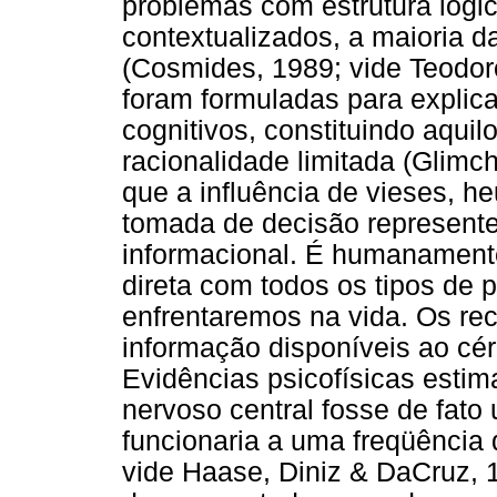
problemas com estrutura lógi
contextualizados, a maioria 
(Cosmides, 1989; vide Teodor
foram formuladas para explica
cognitivos, constituindo aqu
racionalidade limitada (Glimc
que a influência de vieses, he
tomada de decisão represent
informacional. É humanamente
direta com todos os tipos de
enfrentaremos na vida. Os re
informação disponíveis ao cé
Evidências psicofísicas esti
nervoso central fosse de fat
funcionaria a uma freqüência 
vide Haase, Diniz & DaCruz, 19