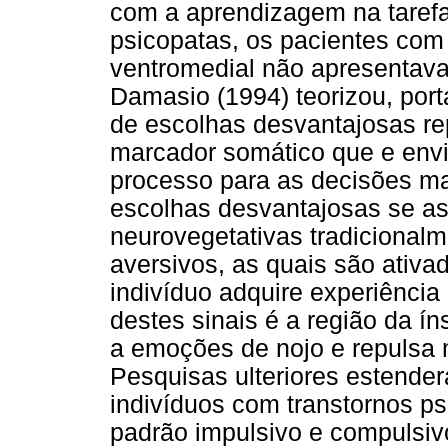
com a aprendizagem na tarefa
psicopatas, os pacientes com 
ventromedial não apresentavam
Damasio (1994) teorizou, port
de escolhas desvantajosas r
marcador somático que e env
processo para as decisões ma
escolhas desvantajosas se a
neurovegetativas tradicional
aversivos, as quais são ativa
indivíduo adquire experiência
destes sinais é a região da í
a emoções de nojo e repulsa m
Pesquisas ulteriores estende
indivíduos com transtornos ps
padrão impulsivo e compulsiv