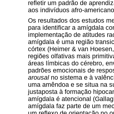
refletir um padrão de aprendi
aos indivíduos afro-americano
Os resultados dos estudos me
para identificar a amígdala c
implementação de atitudes rac
amígdala é uma região transic
córtex (Heimer & van Hoesen,
regiões olfativas mais primiti
áreas límbicas do cérebro, e
padrões emocionais de respos
arousal
no sistema e à valênc
uma amêndoa e se situa na su
justaposta à formação hipoca
amígdala é atencional (Galla
amígdala faz parte de um mec
um reflexo de orientação no 