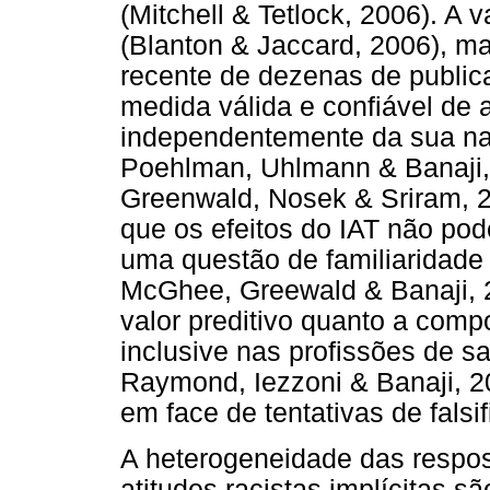
(Mitchell & Tetlock, 2006). A 
(Blanton & Jaccard, 2006), m
recente de dezenas de public
medida válida e confiável de a
independentemente da sua na
Poehlman, Uhlmann & Banaji,
Greenwald, Nosek & Sriram, 
que os efeitos do IAT não po
uma questão de familiaridade
McGhee, Greewald & Banaji, 2
valor preditivo quanto a comp
inclusive nas profissões de s
Raymond, Iezzoni & Banaji, 20
em face de tentativas de falsi
A heterogeneidade das respos
atitudes racistas implícitas 