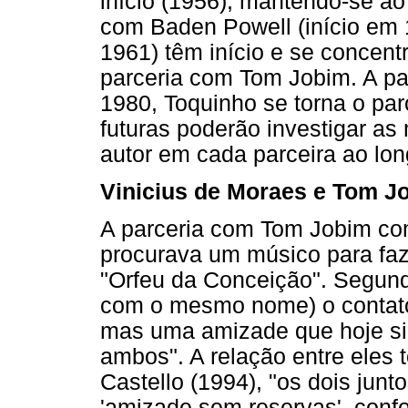
início (1956), mantendo-se ao
com Baden Powell (início em 
1961) têm início e se concen
parceria com Tom Jobim. A par
1980, Toquinho se torna o parc
futuras poderão investigar a
autor em cada parceira ao lo
Vinicius de Moraes e Tom J
A parceria com Tom Jobim co
procurava um músico para faz
"Orfeu da Conceição". Segund
com o mesmo nome) o contato
mas uma amizade que hoje sin
ambos". A relação entre eles 
Castello (1994), "os dois jun
'amizade sem reservas', confor