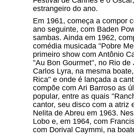
Festival de Cannes e o Oscar
estrangeiro do ano.
Em 1961, começa a compor co
ano seguinte, com Baden Powel
sambas. Ainda em 1962, comp
comédia musicada "Pobre Men
primeiro show com Antônio Ca
"Au Bon Gourmet", no Rio de
Carlos Lyra, na mesma boate,
Rica" e onde é lançada a ca
compõe com Ari Barroso as ú
popular, entre as quais "Ran
cantor, seu disco com a atriz
Nelita de Abreu em 1963. Ne
Lobo e, em 1964, com Franci
com Dorival Caymmi, na boat