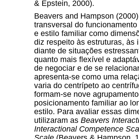
& Epstein, 2000).
Beavers and Hampson (2000)
transversal do funcionamento
e estilo familiar como dimen
diz respeito às estruturas, às 
diante de situações estressan
quanto mais flexível e adaptá
de negociar e de se relacionar
apresenta-se como uma relaçã
varia do centrípeto ao centríf
formam-se nove agrupamentos
posicionamento familiar ao l
estilo. Para avaliar essas di
utilizaram as
Beavers Interact
Interactional Competence Sc
Scale
(Beavers & Hampson, 19