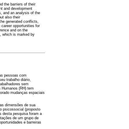
 the barriers of their
nt and development
, and an analysis of the
ut also their
the generated conflicts,
career opportunities for
erence and on the
ess, which is marked by
 as pessoas com
u trabalho diário,
trabalhadores sem
sos Humanos (RH) tem
rporado mudanças espaciais
 as dimensões de sua
o psicossocial (proposto
vos desta pesquisa foram a
entações de um grupo de
portunidades e barreiras