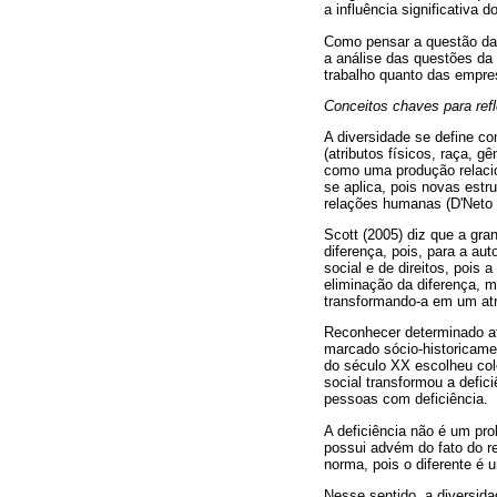
a influência significativa
Como pensar a questão da c
a análise das questões da 
trabalho quanto das empre
Conceitos chaves para refl
A diversidade se define co
(atributos físicos, raça, g
como uma produção relaci
se aplica, pois novas estr
relações humanas (D'Neto 
Scott (2005) diz que a gra
diferença, pois, para a au
social e de direitos, pois
eliminação da diferença, m
transformando-a em um atr
Reconhecer determinado atr
marcado sócio-historicame
do século XX escolheu colo
social transformou a defic
pessoas com deficiência.
A deficiência não é um pr
possui advém do fato do re
norma, pois o diferente é 
Nesse sentido, a diversid