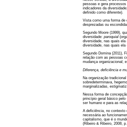
pessoas e gera processos 
indicadores da diversidade
definido como diferente).
Vista como uma forma de d
desprezadas ou escondida
Segundo Moore (1999), quat
diversidade:
paroquial
(org
diversidade, nas quais ela
diversidade, nas quais ela
Segundo Domina (2011), Fi
relação com as pessoas co
mudança organizacional; e 
Diferença, deficiência e m
Na organização tradicional
sobredeterminava, hegemo
marginalizadas, estigmatiz
Nessa forma de concepção 
princípio geral básico pel
ser humano e para as rela
A deficiência, no contexto 
necessária ao funcionament
capitalismo, que é o mundo
(Ribeiro & Ribeiro, 2008, p.