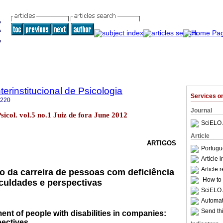
terinstitucional de Psicologia
Services 
8220
Journal
Psicol. vol.5 no.1 Juiz de fora June 2012
SciELO 
Article
ARTIGOS
Portugu
Article 
Article 
 da carreira de pessoas com deficiência
How to c
culdades e perspectivas
SciELO 
Automati
Send thi
nt of people with disabilities in companies:
pectives