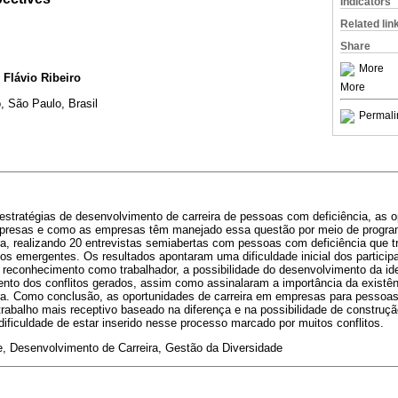
Indicators
Related lin
Share
More
; Flávio Ribeiro
More
, São Paulo, Brasil
Permali
estratégias de desenvolvimento de carreira de pessoas com deficiência, as o
mpresas e como as empresas têm manejado essa questão por meio de progra
ra, realizando 20 entrevistas semiabertas com pessoas com deficiência que
s emergentes. Os resultados apontaram uma dificuldade inicial dos particip
reconhecimento como trabalhador, a possibilidade do desenvolvimento da ide
nto dos conflitos gerados, assim como assinalaram a importância da existê
ra. Como conclusão, as oportunidades de carreira em empresas para pessoas
rabalho mais receptivo baseado na diferença e na possibilidade de construç
dificuldade de estar inserido nesse processo marcado por muitos conflitos.
e, Desenvolvimento de Carreira, Gestão da Diversidade