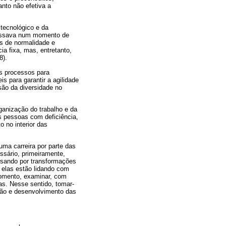
nto não efetiva a
tecnológico e da
ressava num momento de
es de normalidade e
a fixa, mas, entretanto,
8).
s processos para
s para garantir a agilidade
são da diversidade no
ganização do trabalho e da
s pessoas com deficiência,
 no interior das
ma carreira por parte das
ssário, primeiramente,
ssando por transformações
 elas estão lidando com
momento, examinar, com
as. Nesse sentido, tomar-
rção e desenvolvimento das