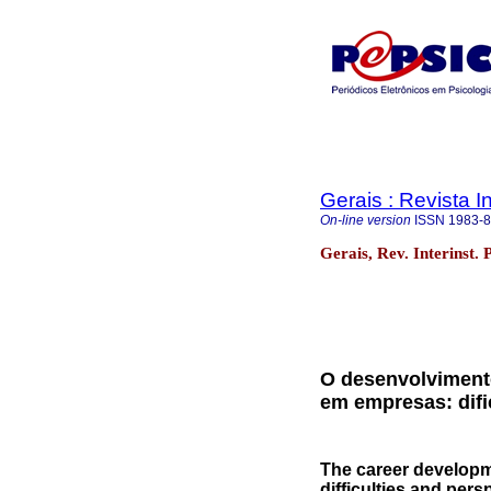
Gerais : Revista In
On-line version
ISSN
1983-
Gerais, Rev. Interinst. 
O desenvolvimento
em empresas: difi
The career developme
difficulties and pers