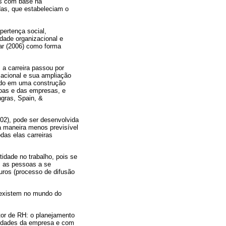
sas com base na
as, que estabeleciam o
pertença social,
idade organizacional e
bar (2006) como forma
 a carreira passou por
acional e sua ampliação
ido em uma construção
oas e das empresas, e
ngras, Spain, &
002), pode ser desenvolvida
a maneira menos previsível
das elas carreiras
idade no trabalho, pois se
am as pessoas a se
uros (processo de difusão
coexistem no mundo do
tor de RH: o planejamento
sidades da empresa e com