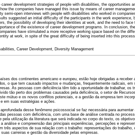
 career development strategies of people with disabilities, the opportunities and
d how the companies have managed this issue by means of career manageme
y semi-open interviews with people with disabilities who worked in companies
ts suggested an initial difficulty of the participants in the work experience, b
 the possibility of developing their identities at work, and the need to face 
mportance of the existence of career development programs. In conclusion, the 
n companies have stimulated a more receptive working space based on the diff
dentity at work, in spite of the great difficulty of being inserted into this proc
sabilities, Career Development, Diversity Management
íses dos continentes americano e europeu, estão hoje obrigadas a receber
os, o que tem causado impactos e mudanças, frequentemente radicais, em se
esas. As pessoas com deficiência têm tido a oportunidade de trabalhar, os 
vivido tão perto dos problemas causados pela deficiência, o setor de Recur
ste mútuo e os novos conflitos potenciais, e a gestão da empresa tem inco
 e em suas estratégias e ações.
 aprofundada desse fenômeno psicossocial se faz necessária para aumentar
a das pessoas com deficiência, com uma base de análise centrada no process
e pela utilização da literatura que será indicada no corpo do texto, os objeti
a a análise e compreensão das principais experiências, percepções e repres
 três aspectos de sua relação com o trabalho: representações do trabalho, o
 suas carreiras e gestão da diversidade pelas empresas.