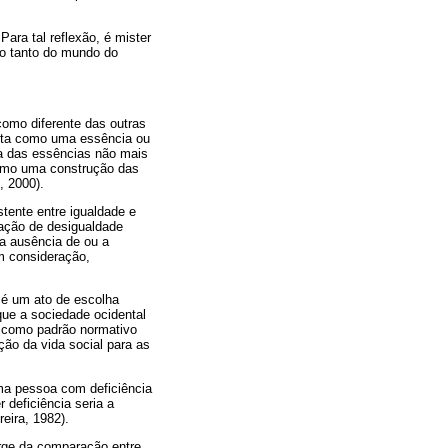
ara tal reflexão, é mister
ão tanto do mundo do
como diferente das outras
 vista como uma essência ou
a das essências não mais
 como uma construção das
, 2000).
stente entre igualdade e
uação de desigualdade
 a ausência de ou a
em consideração,
e é um ato de escolha
que a sociedade ocidental
a como padrão normativo
ção da vida social para as
uma pessoa com deficiência
 deficiência seria a
eira, 1982).
urge da comparação entre