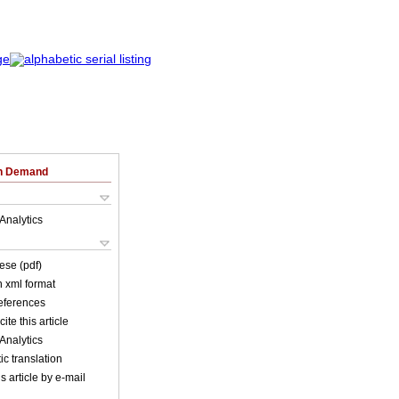
on Demand
Analytics
ese (pdf)
in xml format
references
ite this article
Analytics
c translation
s article by e-mail