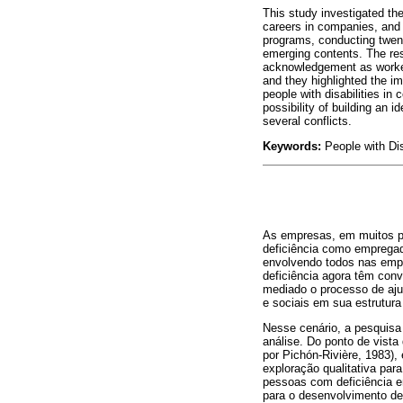
This study investigated the
careers in companies, an
programs, conducting twent
emerging contents. The resul
acknowledgement as workers,
and they highlighted the i
people with disabilities i
possibility of building an i
several conflicts.
Keywords:
People with Di
As empresas, em muitos pa
deficiência como empregad
envolvendo todos nas empr
deficiência agora têm con
mediado o processo de aju
e sociais em sua estrutura
Nesse cenário, a pesquisa
análise. Do ponto de vist
por Pichón-Rivière, 1983), 
exploração qualitativa par
pessoas com deficiência em
para o desenvolvimento de