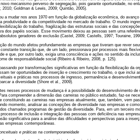
novo mecanismo perverso de segregação, pois garante oportunidade, no enta
r, 2010; Goldman & Lewis, 2009; Quintão, 2005).
ou a mudar nos anos 1970 em função da globalização econômica, do avanço 
a produtividade e da competitividade no mercado de trabalho. O mundo ing
flexibilização do trabalho, fragilização das estruturas sociais e das concepçõ
lara dos papéis sociais. Esse movimento deixou as pessoas sem uma referênci
solutos geradores de exclusão (Castel, 2009; Castells, 1997; Touraine, 199
ação do mundo afetou profundamente as empresas que tiveram que rever seu
nstante transição que, de um lado, pressionava por processos mais flexívei
ade e que, por outro lado, exigia uma consciência e ações no sentido da inclu
me de responsabilidade social (Ribeiro & Ribeiro, 2008, p. 125).
assando por transformações significativas em função da flexibilização da or
sam ter oportunidades de inserção e crescimento no trabalho, o que inclui a
ituais e práticas nos processos de ingresso, permanência e desenvolvimento
arcar a diversidade (Shore et al., 2009).
es nesses processos de mudança é a possibilidade do desenvolvimento de u
Para compreender a dimensão das carreiras no público estudado, faz-se nece
 se constituindo as carreiras nas empresas atualmente, que, também, vem pa
undo momento, analisar as concepções de diversidade nas empresas e como
 dos chamados programas de gestão da diversidade. Para, em um terceiro 
o processo de inclusão e integração das pessoas com deficiência nas empres
são significativa para a análise das dificuldades e perspectivas para a inse
nas empresas contemporâneas.
conceituais e práticas na contemporaneidade