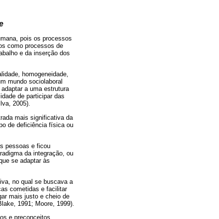
e
humana, pois os processos
dos como processos de
abalho e da inserção dos
alidade, homogeneidade,
o um mundo sociolaboral
 adaptar a uma estrutura
idade de participar das
lva, 2005).
ada mais significativa da
 de deficiência física ou
s pessoas e ficou
radigma da integração, ou
 que se adaptar às
tiva, no qual se buscava a
as cometidas e facilitar
ar mais justo e cheio de
Blake, 1991; Moore, 1999).
pos e preconceitos,