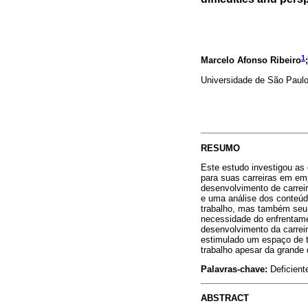
1
Marcelo Afonso Ribeiro
Universidade de São Paulo
RESUMO
Este estudo investigou as 
para suas carreiras em e
desenvolvimento de carrei
e uma análise dos conteúdo
trabalho, mas também seu 
necessidade do enfrentame
desenvolvimento da carrei
estimulado um espaço de t
trabalho apesar da grande 
Palavras-chave:
Deficient
ABSTRACT