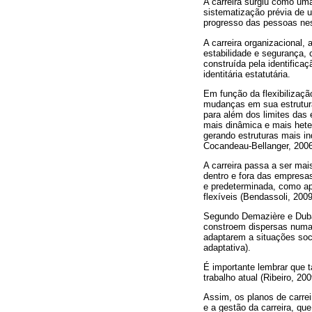
A carreira surgiu como uma
sistematização prévia de
progresso das pessoas nes
A carreira organizacional, 
estabilidade e segurança, 
construída pela identifica
identitária estatutária.
Em função da flexibilizaç
mudanças em sua estrutura
para além dos limites das
mais dinâmica e mais het
gerando estruturas mais in
Cocandeau-Bellanger, 2006;
A carreira passa a ser mai
dentro e fora das empresa
e predeterminada, como apo
flexíveis (Bendassoli, 2009
Segundo Demazière e Dubar 
constroem dispersas numa r
adaptarem a situações soc
adaptativa).
É importante lembrar que t
trabalho atual (Ribeiro, 20
Assim, os planos de carrei
e a gestão da carreira, 