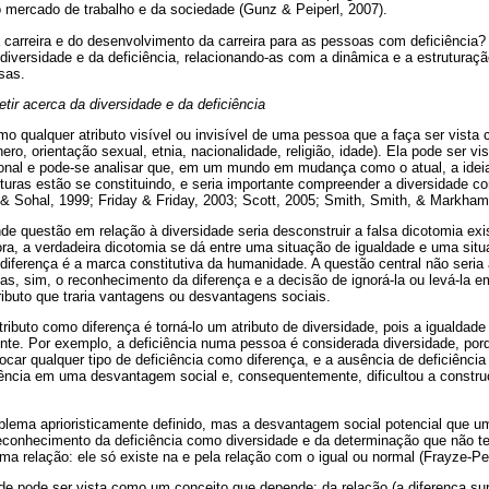
 do mercado de trabalho e da sociedade (Gunz & Peiperl, 2007).
arreira e do desenvolvimento da carreira para as pessoas com deficiência? P
diversidade e da deficiência, relacionando-as com a dinâmica e a estruturaç
sas.
etir acerca da diversidade e da deficiência
mo qualquer atributo visível ou invisível de uma pessoa que a faça ser vista 
ênero, orientação sexual, etnia, nacionalidade, religião, idade). Ela pode ser
onal e pode-se analisar que, em um mundo em mudança como o atual, a idei
uturas estão se constituindo, e seria importante compreender a diversidade
& Sohal, 1999; Friday & Friday, 2003; Scott, 2005; Smith, Smith, & Markham
nde questão em relação à diversidade seria desconstruir a falsa dicotomia exi
tora, a verdadeira dicotomia se dá entre uma situação de igualdade e uma sit
 a diferença é a marca constitutiva da humanidade. A questão central não seria
as, sim, o reconhecimento da diferença e a decisão de ignorá-la ou levá-la 
ibuto que traria vantagens ou desvantagens sociais.
ibuto como diferença é torná-lo um atributo de diversidade, pois a igualdad
nte. Por exemplo, a deficiência numa pessoa é considerada diversidade, por
car qualquer tipo de deficiência como diferença, e a ausência de deficiênci
iência em uma desvantagem social e, consequentemente, dificultou a constru
oblema aprioristicamente definido, mas a desvantagem social potencial que 
conhecimento da deficiência como diversidade e da determinação que não ter
uma relação: ele só existe na e pela relação com o igual ou normal (Frayze-Per
ade pode ser vista como um conceito que depende: da relação (a diferença s