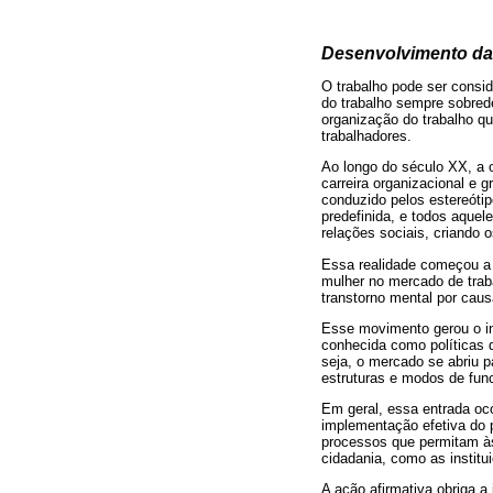
Desenvolvimento da 
O trabalho pode ser consi
do trabalho sempre sobred
organização do trabalho q
trabalhadores.
Ao longo do século XX, a 
carreira organizacional e g
conduzido pelos estereóti
predefinida, e todos aquel
relações sociais, criando 
Essa realidade começou a 
mulher no mercado de trab
transtorno mental por caus
Esse movimento gerou o in
conhecida como políticas d
seja, o mercado se abriu p
estruturas e modos de func
Em geral, essa entrada oco
implementação efetiva do p
processos que permitam às
cidadania, como as institu
A ação afirmativa obriga a