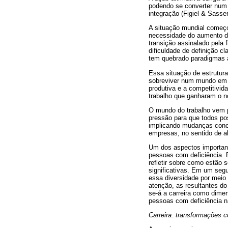
podendo se converter num 
integração (Figiel & Sasse
A situação mundial começ
necessidade do aumento d
transição assinalado pela 
dificuldade de definição c
tem quebrado paradigmas ab
Essa situação de estrutur
sobreviver num mundo em co
produtiva e a competitivid
trabalho que ganharam o no
O mundo do trabalho vem p
pressão para que todos pos
implicando mudanças conce
empresas, no sentido de ab
Um dos aspectos important
pessoas com deficiência. 
refletir sobre como estão
significativas. Em um seg
essa diversidade por meio
atenção, as resultantes d
se-á a carreira como dimen
pessoas com deficiência 
Carreira: transformações 