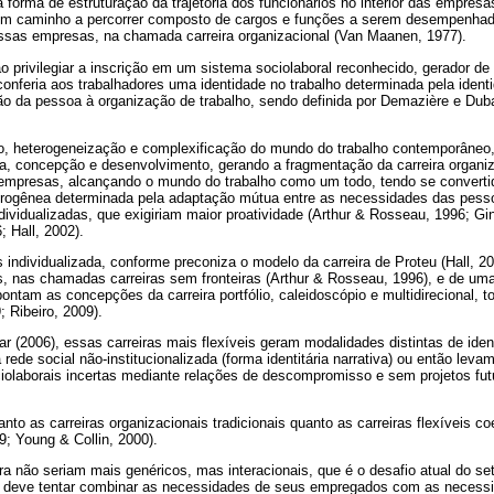
 forma de estruturação da trajetória dos funcionários no interior das empre
 um caminho a percorrer composto de cargos e funções a serem desempenhad
sas empresas, na chamada carreira organizacional (Van Maanen, 1977).
ao privilegiar a inscrição em um sistema sociolaboral reconhecido, gerador de 
conferia aos trabalhadores uma identidade no trabalho determinada pela ident
ção da pessoa à organização de trabalho, sendo definida por Demazière e Du
ão, heterogeneização e complexificação do mundo do trabalho contemporâneo,
, concepção e desenvolvimento, gerando a fragmentação da carreira organiz
 empresas, alcançando o mundo do trabalho como um todo, tendo se convert
erogênea determinada pela adaptação mútua entre as necessidades das pess
dividualizadas, que exigiriam maior proatividade (Arthur & Rosseau, 1996; Gi
 Hall, 2002).
s individualizada, conforme preconiza o modelo da carreira de Proteu (Hall, 2
s, nas chamadas carreiras sem fronteiras (Arthur & Rosseau, 1996), e de um
ntam as concepções da carreira portfólio, caleidoscópio e multidirecional, to
; Ribeiro, 2009).
(2006), essas carreiras mais flexíveis geram modalidades distintas de ident
ede social não-institucionalizada (forma identitária narrativa) ou então lev
iolaborais incertas mediante relações de descompromisso e sem projetos fut
anto as carreiras organizacionais tradicionais quanto as carreiras flexíveis 
09; Young & Collin, 2000).
ra não seriam mais genéricos, mas interacionais, que é o desafio atual do se
que deve tentar combinar as necessidades de seus empregados com as neces