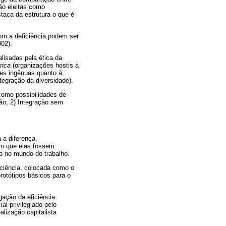
ão eleitas como
taca da estrutura o que é
om a deficiência podem ser
02).
lisadas pela ética da
rica
(organizações hostis à
es ingênuas quanto à
egração da diversidade).
como possibilidades de
ão; 2) Integração sem
 a diferença,
om que elas fossem
ço no mundo do trabalho.
iciência, colocada como o
protótipos básicos para o
egação da eficiência
l privilegiado pelo
alização capitalista