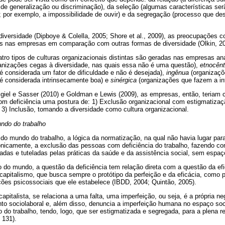
de generalização ou discriminação), da seleção (algumas características ser
; por exemplo, a impossibilidade de ouvir) e da segregação (processo que des
iversidade (Dipboye & Colella, 2005; Shore et al., 2009), as preocupações c
s nas empresas em comparação com outras formas de diversidade (Olkin, 20
ro tipos de culturas organizacionais distintas são geradas nas empresas ana
anizações cegas à diversidade, nas quais essa não é uma questão),
etnocênt
 é considerada um fator de dificuldade e não é desejada),
ingênua
(organizaçõ
 é considerada intrinsecamente boa) e
sinérgica
(organizações que fazem a int
giel e Sasser (2010) e Goldman e Lewis (2009), as empresas, então, teriam 
m deficiência uma postura de: 1) Exclusão organizacional com estigmatizaç
3) Inclusão, tomando a diversidade como cultura organizacional.
undo do trabalho
 do mundo do trabalho, a lógica da normatização, na qual não havia lugar para
nicamente, a exclusão das pessoas com deficiência do trabalho, fazendo c
adas e tuteladas pelas práticas da saúde e da assistência social, sem espa
do mundo, a questão da deficiência tem relação direta com a questão da ef
o capitalismo, que busca sempre o protótipo da perfeição e da eficácia, como 
ções psicossociais que ele estabelece (IBDD, 2004; Quintão, 2005).
capitalista, se relaciona a uma falta, uma imperfeição, ou seja, é a própria n
o sociolaboral e, além disso, denuncia a imperfeição humana no espaço socia
 do trabalho, tendo, logo, que ser estigmatizada e segregada, para a plena re
 131).