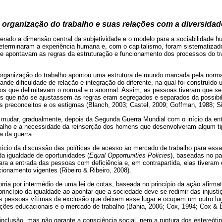
organização do trabalho e suas relações com a diversidad
derado a dimensão central da subjetividade e o modelo para a sociabilidade 
eterminaram a experiência humana e, com o capitalismo, foram sistematiza
ue apontavam as regras da estruturação e funcionamento dos processos do tr
organização do trabalho apontou uma estrutura de mundo marcada pela norm
rande dificuldade de relação e integração do diferente, na qual foi construíd
pos que delimitavam o normal e o anormal. Assim, as pessoas tiveram que se
es que não se ajustassem às regras eram segregados e separados da possibil
os preconceitos e os estigmas (Blanch, 2003; Castel, 2009; Goffman, 1988; Si
mudar, gradualmente, depois da Segunda Guerra Mundial com o início da entr
alho e a necessidade da reinserção dos homens que desenvolveram algum tipo
a da guerra.
ício da discussão das políticas de acesso ao mercado de trabalho para essa
a igualdade de oportunidades (
Equal Opportunities Policies
), baseadas no pa
ara a entrada das pessoas com deficiência e, em contrapartida, elas tiveram
ionamento vigentes (Ribeiro & Ribeiro, 2008).
rria por intermédio de uma lei de cotas, baseada no princípio da ação afirma
rincípio da igualdade ao apontar que a sociedade deve se redimir das injustiç
 pessoas vítimas da exclusão que deixem esse lugar e ocupem um outro lug
ições educacionais e o mercado de trabalho (Bahia, 2006; Cox, 1994; Cox & 
 inclusão, mas não garante a consciência social, nem a ruptura dos estereóti