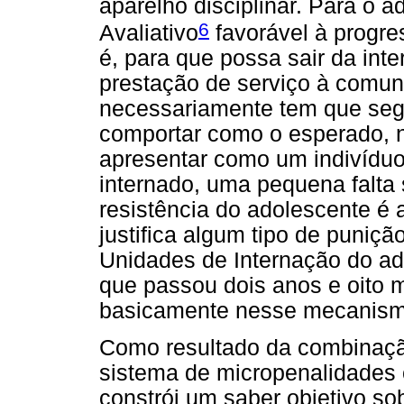
aparelho disciplinar. Para o 
6
Avaliativo
favorável à progre
é, para que possa sair da int
prestação de serviço à comun
necessariamente tem que segu
comportar como o esperado, nã
apresentar como um indivíduo
internado, uma pequena falta s
resistência do adolescente é 
justifica algum tipo de puniçã
Unidades de Internação do ado
que passou dois anos e oito 
basicamente nesse mecanism
Como resultado da combinaçã
sistema de micropenalidades c
constrói um saber objetivo sob