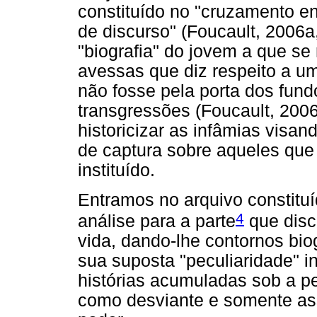
constituído no "cruzamento e
de discurso" (Foucault, 2006a,
"biografia" do jovem a que se 
avessas que diz respeito a um
não fosse pela porta dos fundo
transgressões (Foucault, 200
historicizar as infâmias visan
de captura sobre aqueles q
instituído.
Entramos no arquivo constitu
4
análise para a parte
que disc
vida, dando-lhe contornos biog
sua suposta "peculiaridade" i
histórias acumuladas sob a pe
como desviante e somente as