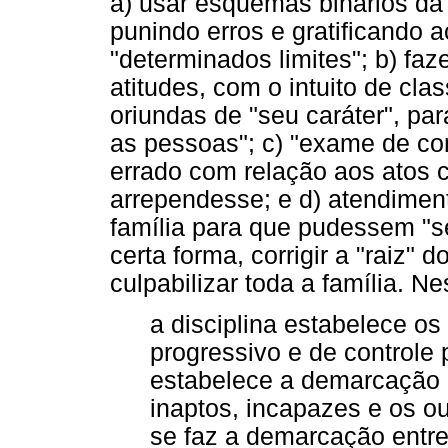
a) usar esquemas binários da
punindo erros e gratificando 
"determinados limites"; b) faz
atitudes, com o intuito de cl
oriundas de "seu caráter", par
as pessoas"; c) "exame de co
errado com relação aos atos c
arrependesse; e d) atendiment
família para que pudessem "s
certa forma, corrigir a "raiz
culpabilizar toda a família. N
a disciplina estabelece o
progressivo e de controle 
estabelece a demarcação 
inaptos, incapazes e os out
se faz a demarcação entre