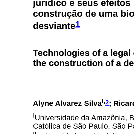
jurídico e seus efeitos
construção de uma bio
1
desviante
Technologies of a legal 
the construction of a d
I,
2
Alyne Alvarez Silva
; Rica
I
Universidade da Amazônia, Be
Católica de São Paulo, São Pa
II