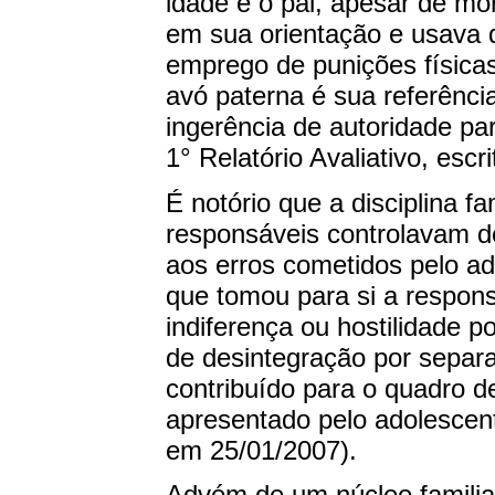
idade e o pai, apesar de mo
em sua orientação e usava d
emprego de punições físicas 
avó paterna é sua referênci
ingerência de autoridade pa
1° Relatório Avaliativo, esc
É notório que a disciplina f
responsáveis controlavam d
aos erros cometidos pelo ad
que tomou para si a responsa
indiferença ou hostilidade po
de desintegração por separa
contribuído para o quadro de
apresentado pelo adolescente
em 25/01/2007).
Advém de um núcleo familiar 