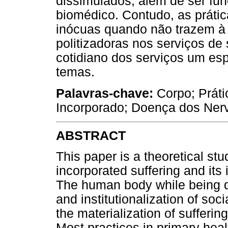
dissimulados, além de ser fu
biomédico. Contudo, as prát
inócuas quando não trazem à b
politizadoras nos serviços de
cotidiano dos serviços um es
temas.
Palavras-chave:
Corpo; Práti
Incorporado; Doença dos Ner
ABSTRACT
This paper is a theoretical s
incorporated suffering and its 
The human body while being di
and institutionalization of so
the materialization of suffering
Most practices in primary hea