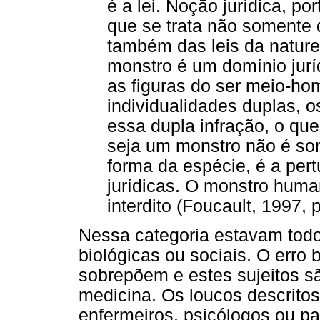
é a lei. Noção jurídica, po
que se trata não somente 
também das leis da natur
monstro é um domínio jurí
as figuras do ser meio-h
individualidades duplas, 
essa dupla infração, o q
seja um monstro não é so
forma da espécie, é a pert
jurídicas. O monstro huma
interdito (Foucault, 1997, p
Nessa categoria estavam todo
biológicas ou sociais. O erro b
sobrepõem e estes sujeitos sã
medicina. Os loucos descritos
enfermeiros, psicólogos ou p