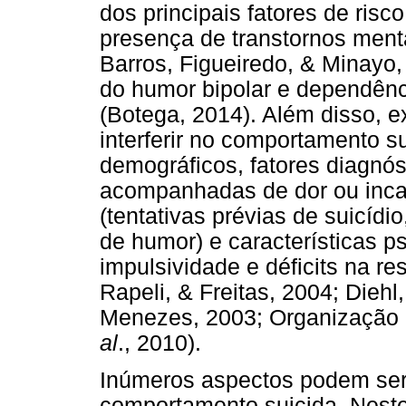
dos principais fatores de ris
presença de transtornos ment
Barros, Figueiredo, & Minayo
do humor bipolar e dependênc
(Botega, 2014). Além disso, 
interferir no comportamento s
demográficos, fatores diagnós
acompanhadas de dor ou incapa
(tentativas prévias de suicídi
de humor) e características p
impulsividade e déficits na r
Rapeli, & Freitas, 2004; Diehl
Menezes, 2003; Organização
al
., 2010).
Inúmeros aspectos podem ser
comportamento suicida. Neste 