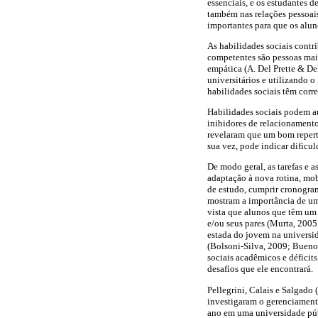
essenciais, e os estudantes
também nas relações pessoais 
importantes para que os alun
As habilidades sociais cont
competentes são pessoas mais
empática (A. Del Prette & De
universitários e utilizando o
habilidades sociais têm corr
Habilidades sociais podem au
inibidores de relacionamentos
revelaram que um bom repertó
sua vez, pode indicar dificul
De modo geral, as tarefas e 
adaptação à nova rotina, mob
de estudo, cumprir cronograma
mostram a importância de um
vista que alunos que têm um
e/ou seus pares (Murta, 2005
estada do jovem na universi
(Bolsoni-Silva, 2009; Buen
sociais acadêmicos e déficit
desafios que ele encontrará.
Pellegrini, Calais e Salgado
investigaram o gerenciamento
ano em uma universidade púb