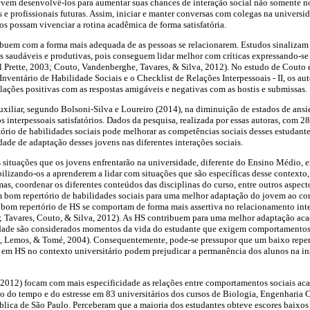
 devem desenvolvê-los para aumentar suas chances de interação social não somente 
e profissionais futuras. Assim, iniciar e manter conversas com colegas na universid
os possam vivenciar a rotina acadêmica de forma satisfatória.
ribuem com a forma mais adequada de as pessoas se relacionarem. Estudos sinalizam
 saudáveis e produtivas, pois conseguem lidar melhor com críticas expressando-se 
l Prette, 2003; Couto, Vandenberghe, Tavares, & Silva, 2012). No estudo de Couto 
 Inventário de Habilidade Sociais e o Checklist de Relações Interpessoais - II, os a
elações positivas com as respostas amigáveis e negativas com as hostis e submissas.
xiliar, segundo Bolsoni-Silva e Loureiro (2014), na diminuição de estados de ansi
 interpessoais satisfatórios. Dados da pesquisa, realizada por essas autoras, com 28
rio de habilidades sociais pode melhorar as competências sociais desses estudantes
dade de adaptação desses jovens nas diferentes interações sociais.
as situações que os jovens enfrentarão na universidade, diferente do Ensino Médio,
ilizando-os a aprenderem a lidar com situações que são específicas desse contexto,
s, coordenar os diferentes conteúdos das disciplinas do curso, entre outros aspecto
 bom repertório de habilidades sociais para uma melhor adaptação do jovem ao cont
 bom repertório de HS se comportam de forma mais assertiva no relacionamento int
; Tavares, Couto, & Silva, 2012). As HS contribuem para uma melhor adaptação acad
dade são considerados momentos da vida do estudante que exigem comportamentos 
o, Lemos, & Tomé, 2004). Consequentemente, pode-se pressupor que um baixo repe
s em HS no contexto universitário podem prejudicar a permanência dos alunos na ins
 (2012) focam com mais especificidade as relações entre comportamentos sociais ac
 do tempo e do estresse em 83 universitários dos cursos de Biologia, Engenharia C
lica de São Paulo. Perceberam que a maioria dos estudantes obteve escores baixos 