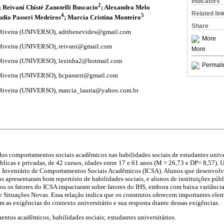
Indicators
2
; Reivani Chisté Zanotelli Buscacio
; Alexandra Melo
Related lin
4
5
udio Passeri Medeiros
; Marcia Cristina Monteiro
Share
Oliveira (UNIVERSO), adribenevides@gmail.com
More
Oliveira (UNIVERSO), reivani@gmail.com
More
Oliveira (UNIVERSO), lezinha2@hotmail.com
Permali
Oliveira (UNIVERSO), hcpasseri@gmail.com
Oliveira (UNIVERSO), marcia_lauria@yahoo.com.br
os comportamentos sociais acadêmicos nas habilidades sociais de estudantes univer
blicas e privadas, de 42 cursos, idades entre 17 e 61 anos (M = 26,73 e DP= 8,57). U
e o Inventário de Comportamentos Sociais Acadêmicos (ICSA). Alunos que desenvo
 apresentaram bom repertório de habilidades sociais, e alunos de instituições púb
s os fatores do ICSA impactaram sobre fatores do IHS, embora com baixa variância
 Situações Novas. Essa relação indica que os construtos oferecem importantes el
 as exigências do contexto universitário e sua resposta diante dessas exigências.
tos acadêmicos; habilidades sociais; estudantes universitários.