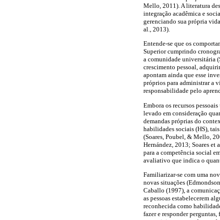
Mello, 2011). A literatura 
integração acadêmica e socia
gerenciando sua própria vida 
al., 2013).
Entende-se que os comportam
Superior cumprindo cronogra
a comunidade universitária (S
crescimento pessoal, adquiri
apontam ainda que esse inve
próprios para administrar a v
responsabilidade pelo apren
Embora os recursos pessoais 
levado em consideração quan
demandas próprias do contex
habilidades sociais (HS), tai
(Soares, Poubel, & Mello, 2
Hernández, 2013; Soares et a
para a competência social em 
avaliativo que indica o quan
Familiarizar-se com uma nov
novas situações (Edmondson, 
Caballo (1997), a comunicaçã
as pessoas estabelecerem alg
reconhecida como habilidade 
fazer e responder perguntas,