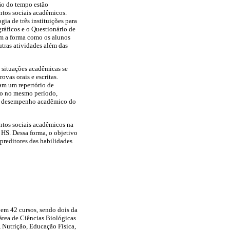
ção do tempo estão
ntos sociais acadêmicos.
ia de três instituições para
ráficos e o Questionário de
em a forma como os alunos
utras atividades além das
 situações acadêmicas se
vas orais e escritas.
am um repertório de
ado no mesmo período,
 do desempenho acadêmico do
ntos sociais acadêmicos na
 HS. Dessa forma, o objetivo
 preditores das habilidades
 em 42 cursos, sendo dois da
 área de Ciências Biológicas
 Nutrição, Educação Física,