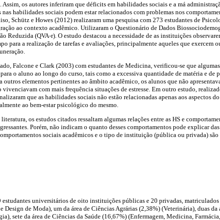
 Assim, os autores inferiram que déficits em habilidades sociais e a má administra
os nas habilidades sociais podem estar relacionados com problemas nos comportame
adiso, Schütz e Howes (2012) realizaram uma pesquisa com 273 estudantes de Psicolog
gração ao contexto acadêmico. Utilizaram o Questionário de Dados Biossociodemog
ão Reduzida (QVA-r). O estudo destacou a necessidade de as instituições observar
o para a realização de tarefas e avaliações, principalmente aqueles que exercem o
uneração.
tado, Falcone e Clark (2003) com estudantes de Medicina, verificou-se que algumas
para o aluno ao longo do curso, tais como a excessiva quantidade de matéria e de pro
a outros elementos pertinentes ao âmbito acadêmico, os alunos que não apresentav
o vivenciavam com mais frequência situações de estresse. Em outro estudo, realiz
inalizaram que as habilidades sociais não estão relacionadas apenas aos aspectos
almente ao bem-estar psicológico do mesmo.
iteratura, os estudos citados ressaltam algumas relações entre as HS e comportame
ngressantes. Porém, não indicam o quanto desses comportamentos pode explicar das
 comportamentos sociais acadêmicos e o tipo de instituição (pública ou privada) são
 estudantes universitários de oito instituições públicas e 20 privadas, matriculados
s e Design de Moda), um da área de Ciências Agrárias (2,38%) (Veterinária), duas da
ia), sete da área de Ciências da Saúde (16,67%) (Enfermagem, Medicina, Farmácia,