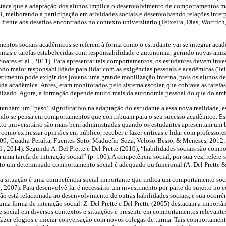
destaca que a adaptação dos alunos implica o desenvolvimento de comportamentos 
l, melhorando a participação em atividades sociais e desenvolvendo relações interpe
frente aos desafios encontrados no contexto universitário (Teixeira, Dias, Wottrich
entos sociais acadêmicos se referem à forma como o estudante vai se integrar ac
mas e tarefas estabelecidas com responsabilidade e autonomia, gerindo novas ami
oares et al., 2011). Para apresentar tais comportamentos, os estudantes devem inves
ndo maior responsabilidade para lidar com as exigências pessoais e acadêmicas (Teixe
stimento pode exigir dos jovens uma grande mobilização interna, pois os alunos d
ida acadêmica. Antes, eram monitorados pelo sistema escolar, que cobrava as tarefas
dizado. Agora, a formação depende muito mais da autonomia pessoal do que do ambi
tenham um “peso” significativo na adaptação do estudante a essa nova realidade, ess
do se pensa em comportamentos que contribuam para o seu sucesso acadêmico. Es
to universitário são mais bem administradas quando os estudantes apresentam um 
s como expressar opiniões em público, receber e fazer críticas e lidar com professore
009; Cuadra-Peralta, Fuentes-Soto, Madueño-Soza, Veloso-Besio, & Meneses, 2012
l., 2014). Segundo A. Del Prette e Del Prette (2010), “habilidades sociais são com
uma tarefa de interação social” (p. 106). A competência social, por sua vez, refere
to um determinado comportamento social é adequado ou funcional (A. Del Prette & 
a situação é uma competência social importante que indica um comportamento socia
2007). Para desenvolvê-la, é necessário um investimento por parte do sujeito no co
o está relacionada ao desenvolvimento de outras habilidades sociais, e sua ocorrên
uma forma de interação social. Z. Del Prette e Del Prette (2005) destacam a import
social em diversos contextos e situações e presente em comportamentos relevantes
 fazer elogios e iniciar conversação com novos colegas de turma. Tais comportamen