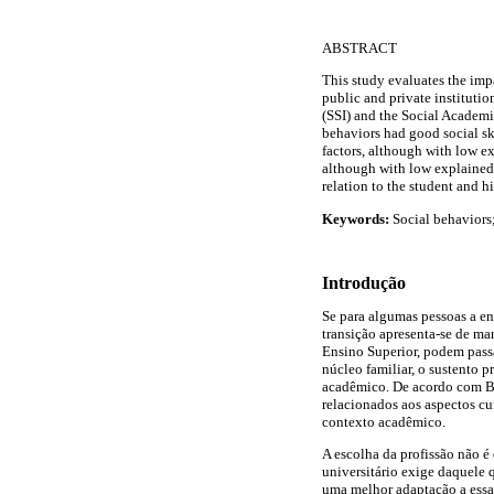
ABSTRACT
This study evaluates the impa
public and private instituti
(SSI) and the Social Academi
behaviors had good social ski
factors, although with low ex
although with low explained 
relation to the student and h
Keywords:
Social behaviors; 
Introdução
Se para algumas pessoas a en
transição apresenta-se de ma
Ensino Superior, podem pass
núcleo familiar, o sustento 
acadêmico. De acordo com Ba
relacionados aos aspectos cu
contexto acadêmico.
A escolha da profissão não é
universitário exige daquele
uma melhor adaptação a essa 