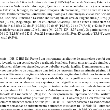
oito da área de Ciências Exatas e da Terra (19,05%) (Análise de Sistemas, Estatísti
emática, Sistemas de Informação, Química e Técnico em Informática), seis da áre
, Filosofia, Teologia, Psicologia e Relações Internacionais), treze da área de Ciênc
reito, Biblioteconomia, Jornalismo, Arquivologia, Comunicação Visual, Publicidad
mo, Recursos Humanos e Desenho Industrial), um da área de Engenharias (2,38%) (
s (4,76%) (Segurança Pública e Ciências Atuariais). Trinta e cinco alunos eram do
 48 do 4º (16,8%), 30 do 5º (10,5%), 30 do 6º (10,5%), 21 do 7º (7,4%) e 42 do 8º e
 idade variando entre 17 e 61 anos (M= 26,73, DP= 8,57 anos). Os participantes pe
94 à C (32,8%) e 9 à D (3,1%), 231 eram solteiros (81,3%), 45 casados (15,8%), set
 civil (0,3%).
ciais – IHS. O IHS-Del Prette é um instrumento avaliativo de autorrelato que foi co
), levando-se em consideração a realidade brasileira. Possui uma aplicação simples e
víduos em diferentes situações, como trabalho, escola, família. É um instrumento na
 por um caderno de perguntas e uma folha de respostas. Em sua primeira página, há
essam diferentes situações sociais e as possíveis reações dos indivíduos frente às 
tas, há uma escala do tipo Likert que varia de 0, com o significado de nunca ou rar
aneira no máximo duas vezes), a quatro, com o significado de sempre ou quase sem
ra de nove a dez vezes). A aplicação do instrumento pode ser realizada de forma col
res específicos: F1 – Enfrentamento e Autoafirmação com Risco [refere-se à autoa
or (alfa de Cronbach de 0,96)]; F2 – Autoexposição na Expressão de Afeto Positivo
s expressões de afetos positivos (α = 0,86)]; F3 – Conversação e Desenvoltura Soc
 bem com situações sociais neutras (α = 0,81)]; F4 – Autoexposição a Desconhecido
correm demandas de enfrentamento a situações inusitadas (α = 0,75)]; F5 – Autoco
maneiras como o sujeito vai se portar perante agressão (α = 0,74)]. Na análise de co