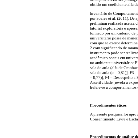
obtido um coeficiente alfa d
Inventário de Comportamento
por Soares et al. (2011). De 
preliminar realizada acerca d
fatorial exploratória e apres
formado por um caderno de pe
universitário possa de manei
com que se exerce determinad
2 com significando de raram
instrumento pode ser realiza
acadêmico-socais em universit
no ambiente universitário:
sala de aula (alfa de Cronb
sala de aula (α = 0,81)]; F3
= 0,77)]; F4 – Desrespeito a 
Assertividade [revela a expo
[refere-se a comportamentos
Procedimentos éticos
A presente pesquisa foi apro
Consentimento Livre e Escla
Procedimentos de análise d