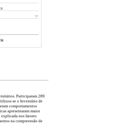
ks
nk
sitários. Participaram 289
tilizou-se o Inventário de
lveram comportamentos
licas apresentaram maior
 explicada nos fatores
ementos na compreensão de