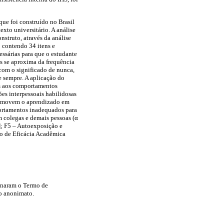
ue foi construído no Brasil
exto universitário. A análise
nstruto, através da análise
o contendo 34 itens e
ssárias para que o estudante
is se aproxima da frequência
com o significado de nunca,
e sempre. A aplicação do
os aos comportamentos
ões interpessoais habilidosas
romovem o aprendizado em
portamentos inadequados para
m colegas e demais pessoas (α
)]; F5 – Autoexposição e
to de Eficácia Acadêmica
sinaram o Termo de
do anonimato.