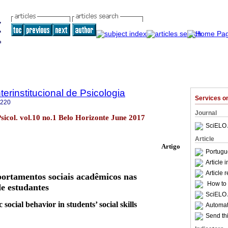
terinstitucional de Psicologia
Services 
8220
Journal
Psicol. vol.10 no.1 Belo Horizonte June 2017
SciELO 
Article
Artigo
Portugu
Article 
Article 
ortamentos sociais acadêmicos nas
How to c
de estudantes
SciELO 
social behavior in students’ social skills
Automati
Send thi