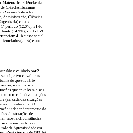
ca, Matemática, Ciências da
a de Ciências Humanas
ias Sociais Aplicadas
e, Administração, Ciências
Engenharia) e duas
 1º período (12,3%), 51 do
m diante (14,9%), sendo 159
rtenciam 41 à classe social
e divorciados (2,5%) e um
nstruído e validado por Z.
 seu objetivo é avaliar as
 forma de questionário
 instruções sobre seu
situações que envolvem o seu
amente (em cada dez situações
pre (em cada dez situações
etiva ou individual. O
firmação independentemente do
 [revela situações de
ial [mostra circunstâncias
s ou a Situações Novas
ntrole da Agressividade em
nsistência interna do IHS, foi