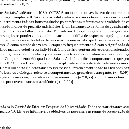
e Cronbach de 0,75.
s Sociais Acadêmicos – ICSA. O ICSA é um instrumento avaliativo de autorrelato q
aplicação simples, o ICSA avalia as habilidades e os comportamentos sociais no cont
o instrumento indicou bons resultados psicométricos referentes a sua validade de co
entando índices de precisão satisfatórios. É um instrumento na forma de questionári
rguntas e uma folha de respostas. No caderno de perguntas, estão informações nece
ra simples responder ao inventário, marcando na folha de respostas a opção que ma
o comportamento. Na folha de respostas, há uma escala tipo Likert que varia de 1 
ente, 3 como metade das vezes, 4 enquanto frequentemente e 5 com o significado d
da de maneira coletiva ou individual. O inventário contém seis escores relacionad
ários, e as seis subescalas representam características multidimensionais das relaç
 F1 – Comportamento Adequado em Sala de Aula [identifica comportamentos que p
ach de 0,73)]; F2 – Comportamento Indisciplinado em Sala de Aula [refere-se a com
 – Cordialidade no Relacionamento Interpessoal [revela amabilidade nas relações co
Professores e Colegas [refere-se a comportamentos grosseiros e arrogantes (α = 0,59
sição e a conservação de ideias e posicionamentos (α = 0,66)] e F6 – Comportamen
 que promovem o sucesso acadêmico (α = 0,60)].
vada pelo Comitê de Ética em Pesquisa da Universidade. Todos os participantes as
recido (TCLE) que informava os objetivos da pesquisa e as regras de preservação 
e dados