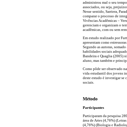
administrou mal o seu tempo.
associados, ou seja, prejuíz
Nesse sentido, Sarriera, Par
comparar o processo de inte
Vivências Acadêmicas – Vers
gerenciam e organizam o temp
acadêmicas, com ou sem rem
Em estudo realizado por Fur
apresentam como estressoras 
Segundo as autoras, somado 
habilidades sociais adequad
Bandeira e Quaglia (2005) s
aluno, mas também e princip
Como pôde ser observado na l
vida estudantil dos jovens i
deste estudo é investigar se
sociais.
Método
Participantes
Participaram da pesquisa 289
área de Artes (4,76%) (Letra
(4,76%) (Biologia e Radiolog