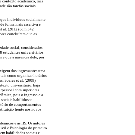
no contexto acadêmico, mas
ade são tarefas sociais
 que indivíduos socialmente
de forma mais assertiva e
et al. (2012) com 542
utores concluíram que as
edade social, considerados
8 estudantes universitários
 e que a ausência dele, por
 exigem dos ingressantes uma
 tais como organizar horários
s. Soares et al. (2009)
exto universitário, haja
erpessoal com superiores
êmica, pois o ingresso e a
sociais habilidosos
rtório de comportamentos
tituição frente aos novos
adêmicos e as HS. Os autores
ivil e Psicologia do primeiro
em habilidades sociais e