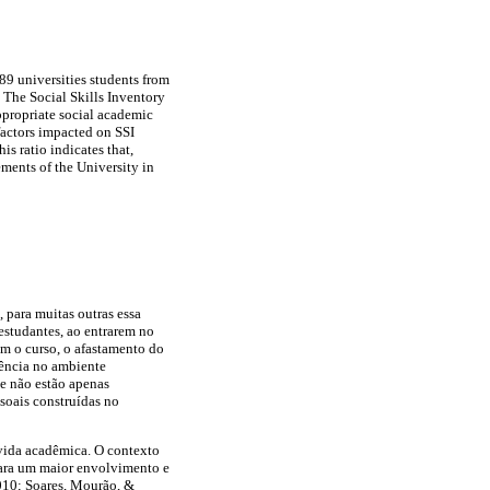
89 universities students from
 The Social Skills Inventory
ppropriate social academic
 factors impacted on SSI
s ratio indicates that,
ments of the University in
 para muitas outras essa
estudantes, ao entrarem no
m o curso, o afastamento do
nência no ambiente
e não estão apenas
ssoais construídas no
 vida acadêmica. O contexto
para um maior envolvimento e
2010; Soares, Mourão, &