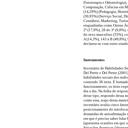
Fisioterapia e Odontologia), 
Computação, Ciências em Mat
(14,29%) (Pedagogia, História
(30,95%) (Serviço Social, Di
Contábeis, Marketing, Turis
enquadradas como Outras Área
2º (17,9%), 28 do 3º (9,8%),
do sexo masculino (55%), com
A (14,3%), 143 à B (49,8%), 
declarou-se com outro estado
Instrumentos
Inventário de Habilidades So
Del Prette e Del Prette (2001
habilidades sociais dos indi
contendo 38 itens. É formado
funcionamento, os itens expr
dia a dia. Na folha de respos
desse tipo, respondo dessa m
como essa, reajo dessa manei
inventário avalia cinco fato
posicionamento do interlocut
demandas de autoafirmação na
em que é preciso saber lidar
[apresenta ocasiões em que o
Situações Aversivas [abrange 