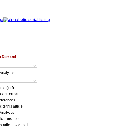
on Demand
Analytics
ese (pdf)
in xml format
references
ite this article
Analytics
c translation
s article by e-mail