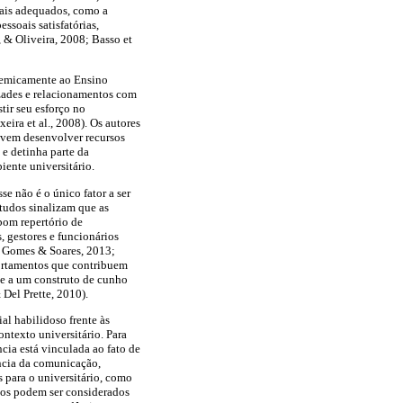
mais adequados, como a
ssoais satisfatórias,
, & Oliveira, 2008; Basso et
ademicamente ao Ensino
zades e relacionamentos com
tir seu esforço no
ira et al., 2008). Os autores
evem desenvolver recursos
 e detinha parte da
ente universitário.
e não é o único fator a ser
tudos sinalizam que as
bom repertório de
s, gestores e funcionários
; Gomes & Soares, 2013;
portamentos que contribuem
-se a um construto de cunho
Del Prette, 2010).
l habilidoso frente às
ntexto universitário. Para
cia está vinculada ao fato de
ância da comunicação,
 para o universitário, como
tos podem ser considerados