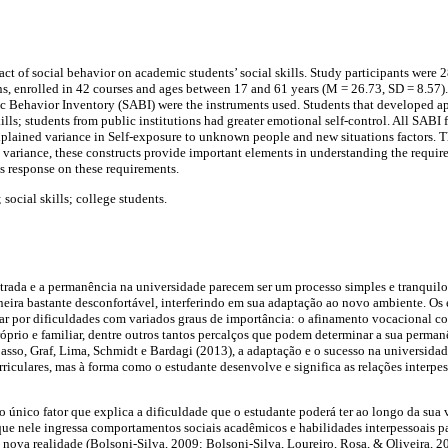
ct of social behavior on academic students’ social skills. Study participants were 2
ons, enrolled in 42 courses and ages between 17 and 61 years (M = 26.73, SD = 8.57).
c Behavior Inventory (SABI) were the instruments used. Students that developed a
lls; students from public institutions had greater emotional self-control. All SABI
plained variance in Self-exposure to unknown people and new situations factors. Thi
variance, these constructs provide important elements in understanding the require
is response on these requirements.
social skills; college students.
trada e a permanência na universidade parecem ser um processo simples e tranquilo,
neira bastante desconfortável, interferindo em sua adaptação ao novo ambiente. Os 
ar por dificuldades com variados graus de importância: o afinamento vocacional co
próprio e familiar, dentre outros tantos percalços que podem determinar a sua perma
sso, Graf, Lima, Schmidt e Bardagi (2013), a adaptação e o sucesso na universidad
rriculares, mas à forma como o estudante desenvolve e significa as relações interpe
 o único fator que explica a dificuldade que o estudante poderá ter ao longo da sua
 que nele ingressa comportamentos sociais acadêmicos e habilidades interpessoais 
nova realidade (Bolsoni-Silva, 2009; Bolsoni-Silva, Loureiro, Rosa, & Oliveira, 