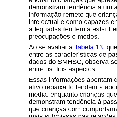
demonstram tendência a um a
informação remete que crian
intelectual e como capazes em
adequadas tendem a estar b
preocupações e medos.
Ao se avaliar a
Tabela 13
, qu
entre as características de p
dados do SMHSC, observa-se q
entre os dois aspectos.
Essas informações apontam q
ativo rebaixado tendem a apo
média, enquanto crianças qu
demonstram tendência à passi
que crianças com comportame
mais submissas nas relações 