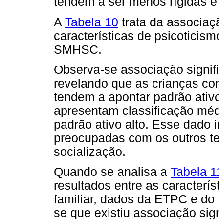
tendem a ser menos rígidas e s
A
Tabela 10
trata da associaç
características de psicoticis
SMHSC.
Observa-se associação signifi
revelando que as crianças co
tendem a apontar padrão ativ
apresentam classificação mé
padrão ativo alto. Esse dado 
preocupadas com os outros t
socialização.
Quando se analisa a
Tabela 1
resultados entre as caracterís
familiar, dados da ETPC e d
se que existiu associação sign