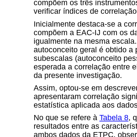
compõem os três instrumentos
verificar índices de correlaçã
Inicialmente destaca-se a cor
compõem a EAC-IJ com os dad
igualmente na mesma escala.
autoconceito geral é obtido a 
subescalas (autoconceito pesso
esperada a correlação entre e
da presente investigação.
Assim, optou-se em descrever 
apresentaram correlação signi
estatística aplicada aos dad
No que se refere à
Tabela 8
, 
resultados entre as caracterís
ambos dados da ETPC, observ