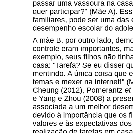
passar uma vassoura na casa, 
quer participar?" (Mãe A). Es
familiares, pode ser uma das 
desempenho escolar do adoles
A mãe B, por outro lado, dem
controle eram importantes, m
exemplo, seus filhos não tinh
casa: "Tarefa? Se eu disser q
mentindo. A única coisa que el
temas e mexer na internet!" 
Cheung (2012), Pomerantz
et
e Yang e Zhou (2008) a presen
associada a um melhor desem
devido à importância que os f
valores e às expectativas dos 
realização de tarefas em cas