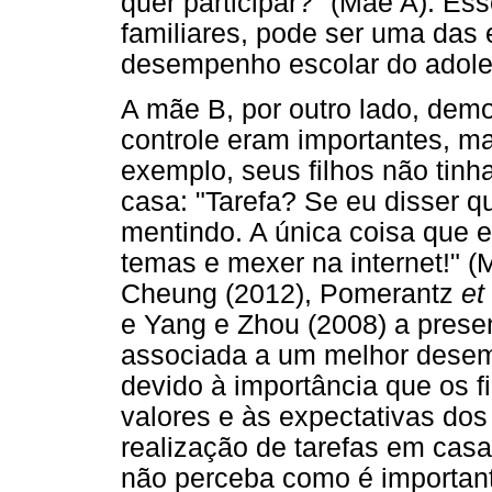
quer participar?" (Mãe A). Es
familiares, pode ser uma das 
desempenho escolar do adoles
A mãe B, por outro lado, dem
controle eram importantes, m
exemplo, seus filhos não tinh
casa: "Tarefa? Se eu disser q
mentindo. A única coisa que el
temas e mexer na internet!" 
Cheung (2012), Pomerantz
et
e Yang e Zhou (2008) a presen
associada a um melhor desem
devido à importância que os f
valores e às expectativas dos 
realização de tarefas em cas
não perceba como é importan