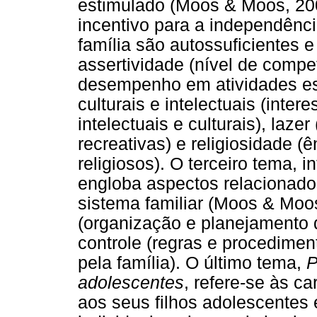
estimulado (Moos & Moos, 200
incentivo para a independên
família são autossuficientes 
assertividade (nível de compe
desempenho em atividades esc
culturais e intelectuais (inter
intelectuais e culturais), laze
recreativas) e religiosidade (
religiosos). O terceiro tema, i
engloba aspectos relacionad
sistema familiar (Moos & Moo
(organização e planejamento d
controle (regras e procedime
pela família). O último tema,
P
adolescentes
, refere-se às ca
aos seus filhos adolescentes 