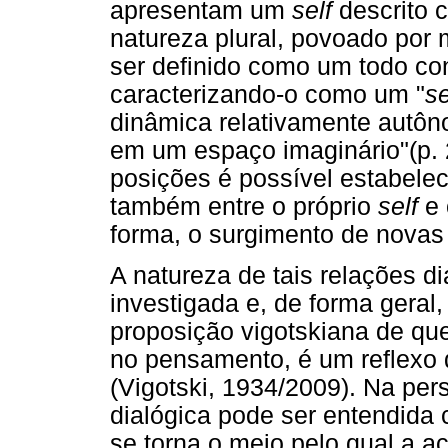
apresentam um
self
descrito 
natureza plural, povoado por m
ser definido como um todo con
caracterizando-o como um "
se
dinâmica relativamente autôn
em um espaço imaginário"(p. 2
posições é possível estabelec
também entre o próprio
self
e
forma, o surgimento de novas
A natureza de tais relações d
investigada e, de forma gera
proposição vigotskiana de qu
no pensamento, é um reflexo 
(Vigotski, 1934/2009). Na pers
dialógica pode ser entendida
se torna o meio pelo qual a aç