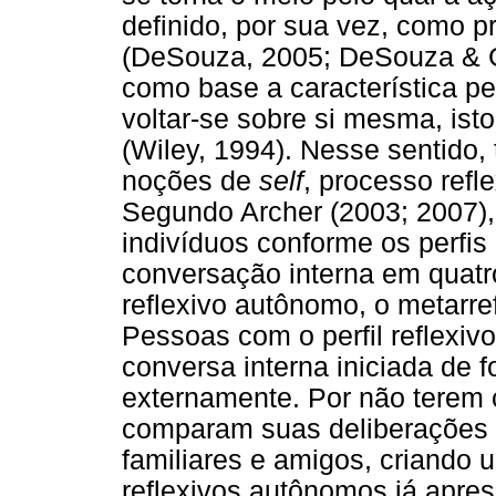
definido, por sua vez, como p
(DeSouza, 2005; DeSouza & G
como base a característica p
voltar-se sobre si mesma, isto
(Wiley, 1994). Nesse sentido
noções de
self
, processo refl
Segundo Archer (2003; 2007), é
indivíduos conforme os perfis
conversação interna em quatro
reflexivo autônomo, o metarref
Pessoas com o perfil reflexi
conversa interna iniciada de 
externamente. Por não terem 
comparam suas deliberações 
familiares e amigos, criando 
reflexivos autônomos já apre