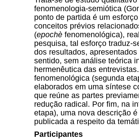
fenomenologia-semiótica (Gom
ponto de partida é um esforço
conceitos prévios relacionad
(
epochè
fenomenológica), rea
pesquisa, tal esforço traduz-
dos resultados, apresentados
sentido, sem análise teórica i
hermenêutica das entrevistas
fenomenológica (segunda eta
elaborados em uma síntese co
que reúne as partes previam
redução radical. Por fim, na i
etapa), uma nova descrição é r
publicada a respeito da temáti
Participantes