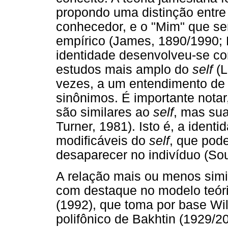
propondo uma distinção entre 
conhecedor, e o "Mim" que se
empírico (James, 1890/1990; 
identidade desenvolveu-se c
estudos mais amplo do
self
(L
vezes, a um entendimento de
sinônimos. É importante notar
são similares ao
self
, mas sua
Turner, 1981). Isto é, a ident
modificáveis do
self
, que pod
desaparecer no indivíduo (S
A relação mais ou menos simi
com destaque no modelo teór
(1992), que toma por base Wi
polifônico de Bakhtin (1929/2