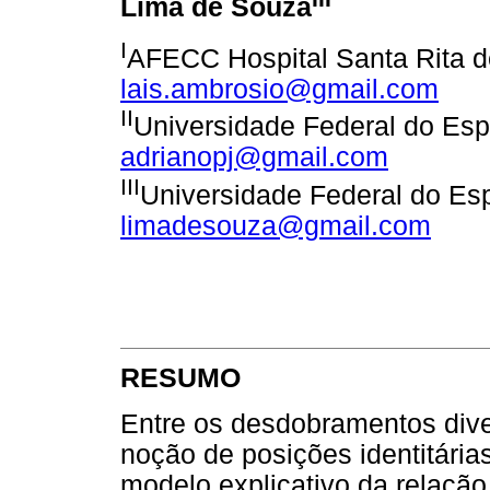
Lima de Souza
I
AFECC Hospital Santa Rita de 
lais.ambrosio@gmail.com
II
Universidade Federal do Espír
adrianopj@gmail.com
III
Universidade Federal do Espír
limadesouza@gmail.com
RESUMO
Entre os desdobramentos dive
noção de posições identitári
modelo explicativo da relação 