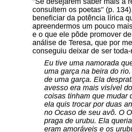
"Se desejarem saber mais a res
consultem os poetas" (p. 134
beneficiar da potência lírica 
apreendermos um pouco mais s
e o que ele pôde promover de
análise de Teresa, que por me
conseguiu deixar de ser toda-
Eu tive uma namorada que 
uma garça na beira do rio.
de uma garça. Ela desprat
avesso era mais visível d
coisas tinham que mudar 
ela quis trocar por duas 
no Ocaso de seu avô. O O
praga de urubu. Ela queri
eram amoráveis e os urubu