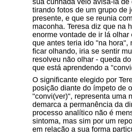
sua cunhada veio avisá-la de 
tirando fotos de um grupo de
presente, e que se reunia com
maconha. Teresa diz que na h
enorme vontade de ir lá olhar
que antes teria ido "na hora",
ficar olhando, iria se sentir m
resolveu não olhar - queda do
que está aprendendo a "convi(
O significante elegido por Te
posição diante do ímpeto de ol
"convi(ver)", representa uma
demarca a permanência da di
processo analítico não é men
sintoma, mas sim por um repo
em relação a sua forma partic