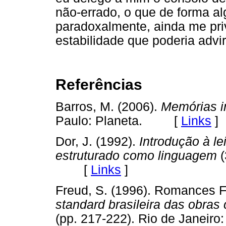
não-errado, o que de forma al
paradoxalmente, ainda me pr
estabilidade que poderia advir
Referências
Barros, M. (2006).
Memórias i
Paulo: Planeta. [
Links
]
Dor, J. (1992).
Introdução à le
estruturado como linguagem
(
[
Links
]
Freud, S. (1996). Romances Fa
standard brasileira das obra
(pp. 217-222). Rio de Janeiro: