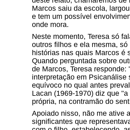
deste relato, chamaremos de
Marcos saiu da escola, larg
e tem um possível envolvimen
onde mora.
Neste momento, Teresa só fala
outros filhos e ela mesma, s
histórias nas quais Marcos é
Quando perguntada sobre outr
de Marcos, Teresa responde: "
interpretação em Psicanálise 
equívoco no qual antes preva
Lacan (1969-1970) diz que "a i
própria, na contramão do sent
Apoiado nisso, não me ative a
significantes que representav
com o filho, estabelecendo, 