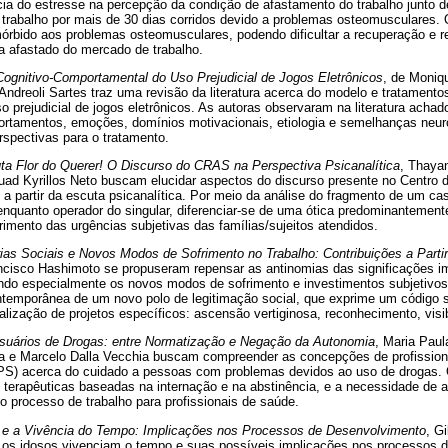
cia do estresse na percepção da condição de afastamento do trabalho junto d
 trabalho por mais de 30 dias corridos devido a problemas osteomusculares. 
órbido aos problemas osteomusculares, podendo dificultar a recuperação e re
a afastado do mercado de trabalho.
gnitivo-Comportamental do Uso Prejudicial de Jogos Eletrônicos
, de Moniq
 Andreoli Sartes traz uma revisão da literatura acerca do modelo e tratamento
 prejudicial de jogos eletrônicos. As autoras observaram na literatura achad
ortamentos, emoções, domínios motivacionais, etiologia e semelhanças neur
rspectivas para o tratamento.
ta Flor do Querer! O Discurso do CRAS na Perspectiva Psicanalítica
, Thaya
ad Kyrillos Neto buscam elucidar aspectos do discurso presente no Centro 
a partir da escuta psicanalítica. Por meio da análise do fragmento de um c
enquanto operador do singular, diferenciar-se de uma ótica predominantemente 
rimento das urgências subjetivas das famílias/sujeitos atendidos.
ias Sociais e Novos Modos de Sofrimento no Trabalho: Contribuições a Partir
cisco Hashimoto se propuseram repensar as antinomias das significações im
do especialmente os novos modos de sofrimento e investimentos subjetivos 
ntemporânea de um novo polo de legitimação social, que exprime um código si
ização de projetos específicos: ascensão vertiginosa, reconhecimento, visib
suários de Drogas: entre Normatização e Negação da Autonomia
, Maria Pau
a e Marcelo Dalla Vecchia buscam compreender as concepções de profissio
PS) acerca do cuidado a pessoas com problemas devidos ao uso de drogas.
s terapêuticas baseadas na internação e na abstinência, e a necessidade de 
o processo de trabalho para profissionais de saúde.
 e a Vivência do Tempo: Implicações nos Processos de Desenvolvimento
, G
os idosos vivenciam o tempo e suas possíveis implicações nos processos d