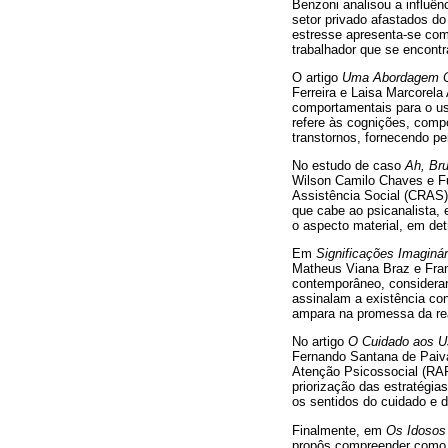
Benzoni analisou a influên
setor privado afastados do
estresse apresenta-se com
trabalhador que se encontr
O artigo
Uma Abordagem Co
Ferreira e Laisa Marcorela
comportamentais para o uso
refere às cognições, comp
transtornos, fornecendo pe
No estudo de caso
Ah, Bru
Wilson Camilo Chaves e Fu
Assistência Social (CRAS) 
que cabe ao psicanalista, 
o aspecto material, em det
Em
Significações Imaginár
Matheus Viana Braz e Fran
contemporâneo, consideran
assinalam a existência co
ampara na promessa da real
No artigo
O Cuidado aos U
Fernando Santana de Paiv
Atenção Psicossocial (RA
priorização das estratégia
os sentidos do cuidado e d
Finalmente, em
Os Idosos
propôs compreender como 