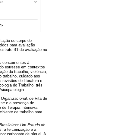
ar
nk
pliação do corpo de
bidos para avaliação
estrato B1 de avaliação no
s concernentes à
 do estresse em contextos
ção do trabalho, violência,
no trabalho, cuidado aos
 revisões de literatura e
ologia do Trabalho, três
Psicopatologia.
 Organizacional
, de Rita de
sse e a presença de
 de Terapia Intensiva
biente de trabalho para
Brasileiros: Um Estudo de
, a terceirização e a
 por carbonato de níquel. A