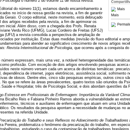
de Psicologia
o número 2 do volume 11 de nossa revista.
Compartilh
ditorial do número 11(1), estamos dando encaminhamento a
Mais
icados no início de nossa gestão na revista, a fim de garantir
Mais
 da
Gerais
. O corpo editorial, neste momento, está debruçado
al dos artigos recebidos pela revista, a fim de aprimorar os
Permali
gem inicial. Além disso, com a chegada dos Profs. Renata
iviane Verdu Rico (UFMG), Lucas Cordeiro de Freitas (UFSJ)
iga (UFU) a revista consolida a perspectiva de ampliação de
sociados por instituição. Estas duas medidas (revisão do fluxo editorial e am
undamentais para atender ao significativo crescimento de novos artigos rece
is: Revista Interinstitucional de Psicologia,
que ocorreu após a conquista do 
e número expressam, mais uma vez, a notável heterogeneidade das temática
 como profissão. Com exceção de dois artigos envolvendo pesquisas acerca
cluídos neste número versam cada um acerca de distintas temáticas: precariza
, dependência de internet, jogos eletrônicos, assistência social, sofrimento 
tivas de idosos. Dentre eles, cinco são pesquisas empíricas, outros cinco são
 No que se refere às áreas prevalecentes, quatro textos são oriundos da Psic
 Saúde e Hospitalar, três de Psicologia Social, e dois abordam questões da 
igo
Estresse em Profissionais de Enfermagem: Importância da Variável Clima
ana Bicalho Reis e Fabiana Pinheiro Ramos aborda a vulnerabilidade ao estre
nfermeiros, técnicos e auxiliares de enfermagem que atuam em uma Unidade
úblico. Os resultados da pesquisa apontam a necessidade de mudanças no am
esentes na referida Unidade.
recarização do Trabalho e seus Reflexos no Adoecimento de Trabalhadores 
za Pereira, problematiza o fenômeno da precarização do trabalho, em especial
s trabalhistas, estudando o caso da contaminação de trabalhadores brasileiros