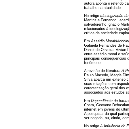
autora aponta o referido 
trabalho na atualidade.
No artigo
Ideologização da
Martins e Fernando Lacerda
salvadorenho Ignacio Martí
relacionados à ideologizaç
crítica da sociedade capit
Em
Assédio Moral/Mobbing
Gabriela Fernandes de Pau
Daniel de Oliveira, Vivian
entre assédio moral e saú
principais consequências 
fenômeno.
A revisão de literatura
A Pr
Paulo Macedo, Magda Dimen
Silva abarca um extenso co
suas relações com aspecto
caracterização geral dos 
associados aos estudos so
Em
Dependência de Inter
Costa, Geovana Debastiani
internet em jovens do últi
A pesquisa, da qual parti
ser negada, ou, ainda, co
No artigo
A Influência do 