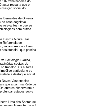
e 116 trabalhadores do
O autor ressalta que o
inserção social do
ue Bernardes de Oliveira
s de base cognitivo-
os relevantes no que se
obiológicas com outros
ne Bastos Moura Dias,
de Referência de
aso, os autores concluem
assistencial, que prioriza
 da Sociologia Clínica
,
aginárias sociais do
no trabalho. Os autores
mbólico particular e se
ilidade e destaque social.
la Naves Vasconcelos,
nais que atuam na Rede de
 Os autores observaram a
aprofundar estudos sobre
ilberto Lima dos Santos se
e desenvolvimento, face à