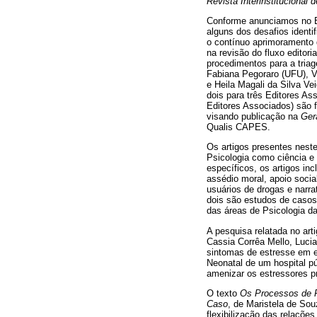
Revista Interinstitucional 
Conforme anunciamos no E
alguns dos desafios identif
o contínuo aprimoramento
na revisão do fluxo editori
procedimentos para a tria
Fabiana Pegoraro (UFU), V
e Heila Magali da Silva Ve
dois para três Editores As
Editores Associados) são f
visando publicação na
Gera
Qualis CAPES.
Os artigos presentes nest
Psicologia como ciência e
específicos, os artigos in
assédio moral, apoio social
usuários de drogas e narra
dois são estudos de casos.
das áreas de Psicologia da
A pesquisa relatada no art
Cassia Corrêa Mello, Luci
sintomas de estresse em e
Neonatal de um hospital p
amenizar os estressores pr
O texto
Os Processos de P
Caso
, de Maristela de Sou
flexibilização das relaçõe