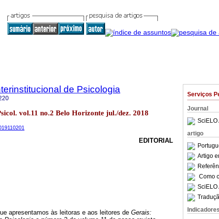
terinstitucional de Psicologia
Serviços P
220
Journal
Psicol. vol.11 no.2 Belo Horizonte jul./dez. 2018
SciELO 
2019110201
artigo
EDITORIAL
Portugu
Artigo 
Referên
Como ci
SciELO 
Traduçã
Indicadore
ue apresentamos às leitoras e aos leitores de
Gerais: