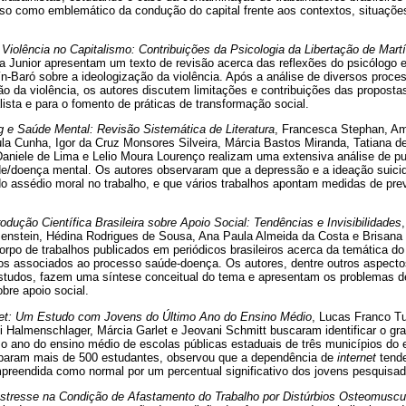
caso como emblemático da condução do capital frente aos contextos, situaçõe
 Violência no Capitalismo: Contribuições da Psicologia da Libertação de Mart
 Junior apresentam um texto de revisão acerca das reflexões do psicólogo e
n-Baró sobre a ideologização da violência. Após a análise de diversos proce
ão da violência, os autores discutem limitações e contribuições das proposta
alista e para o fomento de práticas de transformação social.
 e Saúde Mental: Revisão Sistemática de Literatura
, Francesca Stephan, A
la Cunha, Igor da Cruz Monsores Silveira, Márcia Bastos Miranda, Tatiana d
 Daniele de Lima e Lelio Moura Lourenço realizam uma extensiva análise de p
de/doença mental. Os autores observaram que a depressão e a ideação suic
do assédio moral no trabalho, e que vários trabalhos apontam medidas de pre
odução Científica Brasileira sobre Apoio Social: Tendências e Invisibilidades
stein, Hédina Rodrigues de Sousa, Ana Paula Almeida da Costa e Brisana 
rpo de trabalhos publicados em periódicos brasileiros acerca da temática do
s associados ao processo saúde-doença. Os autores, dentre outros aspecto
estudos, fazem uma síntese conceitual do tema e apresentam os problemas d
bre apoio social.
net: Um Estudo com Jovens do Último Ano do Ensino Médio
, Lucas Franco Tu
 Halmenschlager, Márcia Garlet e Jeovani Schmitt buscaram identificar o gr
mo ano do ensino médio de escolas públicas estaduais de três municípios do 
ciparam mais de 500 estudantes, observou que a dependência de
internet
tende
mpreendida como normal por um percentual significativo dos jovens pesquisad
Estresse na Condição de Afastamento do Trabalho por Distúrbios Osteomuscu