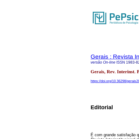
Gerais : Revista In
versão On-line
ISSN
1983-8
Gerais, Rev. Interinst. 
https://doi.org/10.36298/gerais
Editorial
É com grande satisfação q