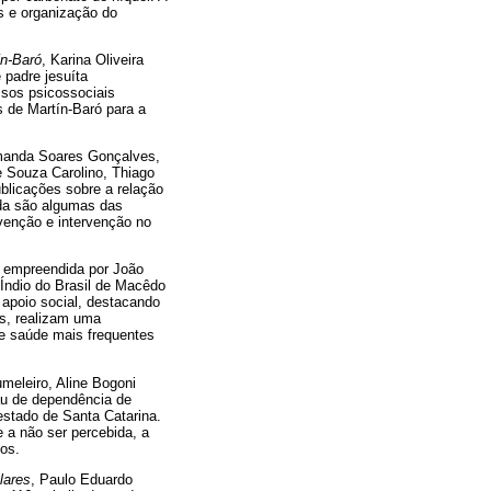
s e organização do
ín-Baró
, Karina Oliveira
 padre jesuíta
ssos psicossociais
s de Martín-Baró para a
manda Soares Gonçalves,
e Souza Carolino, Thiago
ublicações sobre a relação
ida são algumas das
venção e intervenção no
, empreendida por João
Índio do Brasil de Macêdo
 apoio social, destacando
s, realizam uma
e saúde mais frequentes
meleiro, Aline Bogoni
au de dependência de
estado de Santa Catarina.
 a não ser percebida, a
os.
lares
, Paulo Eduardo