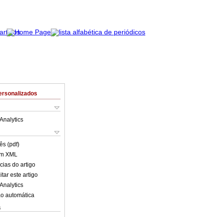
ersonalizados
Analytics
ês (pdf)
em XML
cias do artigo
tar este artigo
Analytics
o automática
s