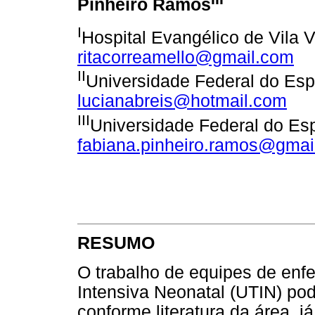
Pinheiro Ramos
I
Hospital Evangélico de Vila Ve
ritacorreamello@gmail.com
II
Universidade Federal do Espír
lucianabreis@hotmail.com
III
Universidade Federal do Espír
fabiana.pinheiro.ramos@gmai
RESUMO
O trabalho de equipes de en
Intensiva Neonatal (UTIN) pod
conforme literatura da área, j