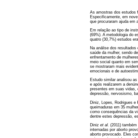
As amostras dos estudos f
Especificamente, em nove 
que procuraram ajuda em al
Em relação ao tipo de ins
(69%). A metodologia do e
quatro (30,7%) estudos era
Na análise dos resultados
saúde da mulher, sendo des
enfrentamento de mulheres
meio social quanto em ser
se mostraram mais evident
emocionais e de autoestim
Estudo similar analisou as
e após realizarem a denún
presentes em suas vidas,
depressão, nervosismo, ba
Diniz, Lopes, Rodrigues e 
queimaduras em 35 mulher
como consequências da vio
dentre estes depressão, es
Diniz
et al
. (2011) também 
internadas por aborto prov
aborto provocado. Eles co