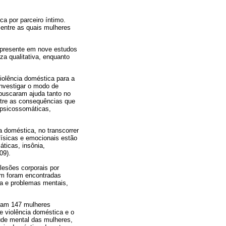
a por parceiro íntimo.
 entre as quais mulheres
, presente em nove estudos
a qualitativa, enquanto
iolência doméstica para a
investigar o modo de
 buscaram ajuda tanto no
tre as consequências que
 psicossomáticas,
a doméstica, no transcorrer
físicas e emocionais estão
ticas, insônia,
09).
lesões corporais por
ém foram encontradas
pa e problemas mentais,
aram 147 mulheres
e violência doméstica e o
úde mental das mulheres,