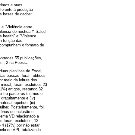
ntimos e suas
eferente à produção
es bases de dados:
 e "Violência entre
olencia doméstica Y Salud
s health" e "Violence
em função das
e compunham o formato de
ntradas 55 publicações,
im, 2 na Pepsic.
duas planilhas do Excel,
 das buscas, foram obtidos
or meio da leitura dos
inicial, foram excluídos 23
1%) artigos, restando 32
entre parceiros íntimos e
 gratuitamente e (iv)
erial repetido, (iii)
lher. Posteriormente, foi
térios de inclusão e
 tema VD relacionado a
os foram excluídos, 13
 4 (17%) por não estar
bela de VPI, totalizando