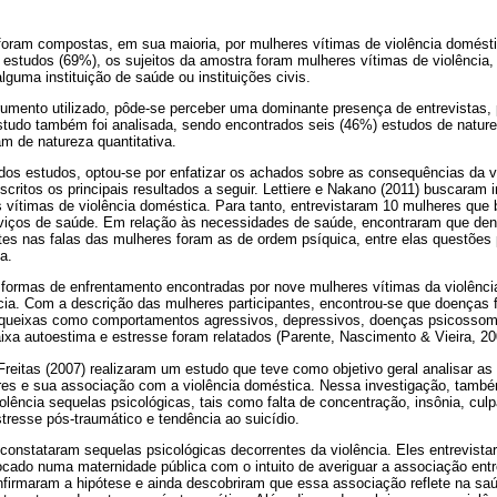
oram compostas, em sua maioria, por mulheres vítimas de violência doméstic
estudos (69%), os sujeitos da amostra foram mulheres vítimas de violência,
guma instituição de saúde ou instituições civis.
trumento utilizado, pôde-se perceber uma dominante presença de entrevistas
studo também foi analisada, sendo encontrados seis (46%) estudos de naturez
m de natureza quantitativa.
 dos estudos, optou-se por enfatizar os achados sobre as consequências da v
critos os principais resultados a seguir. Lettiere e Nakano (2011) buscaram 
 vítimas de violência doméstica. Para tanto, entrevistaram 10 mulheres que
viços de saúde. Em relação às necessidades de saúde, encontraram que den
es nas falas das mulheres foram as de ordem psíquica, entre elas questões
a.
 formas de enfrentamento encontradas por nove mulheres vítimas da violênci
cia. Com a descrição das mulheres participantes, encontrou-se que doenças 
 queixas como comportamentos agressivos, depressivos, doenças psicossomá
ixa autoestima e estresse foram relatados (Parente, Nascimento & Vieira, 20
Freitas (2007) realizaram um estudo que teve como objetivo geral analisar as 
es e sua associação com a violência doméstica. Nessa investigação, tamb
lência sequelas psicológicas, tais como falta de concentração, insônia, cul
tresse pós-traumático e tendência ao suicídio.
constataram sequelas psicológicas decorrentes da violência. Eles entrevist
ocado numa maternidade pública com o intuito de averiguar a associação entr
nfirmaram a hipótese e ainda descobriram que essa associação reflete na sa