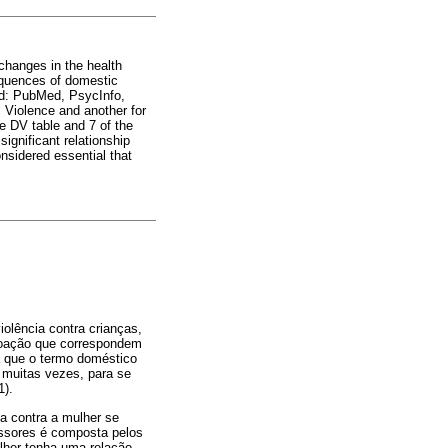
changes in the health
equences of domestic
ted: PubMed, PsycInfo,
 Violence and another for
he DV table and 7 of the
significant relationship
nsidered essential that
iolência contra crianças,
 coação que correspondem
a que o termo doméstico
 muitas vezes, para se
1).
ia contra a mulher se
essores é composta pelos
her tenha uma relação