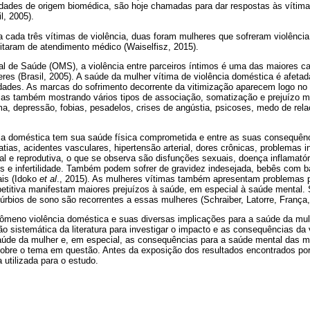
idades de origem biomédica, são hoje chamadas para dar respostas às vítim
l, 2005).
 cada três vítimas de violência, duas foram mulheres que sofreram violênci
aram de atendimento médico (Waiselfisz, 2015).
l de Saúde (OMS), a violência entre parceiros íntimos é uma das maiores c
res (Brasil, 2005). A saúde da mulher vítima de violência doméstica é afeta
idades. As marcas do sofrimento decorrente da vitimização aparecem logo no 
mas também mostrando vários tipos de associação, somatização e prejuízo m
ma, depressão, fobias, pesadelos, crises de angústia, psicoses, medo de rel
cia doméstica tem sua saúde física comprometida e entre as suas consequên
patias, acidentes vasculares, hipertensão arterial, dores crônicas, problemas in
 e reprodutiva, o que se observa são disfunções sexuais, doença inflamatóri
s e infertilidade. Também podem sofrer de gravidez indesejada, bebês com b
ais (Idoko
et al
., 2015). As mulheres vítimas também apresentam problemas 
titiva manifestam maiores prejuízos à saúde, em especial à saúde mental.
úrbios de sono são recorrentes a essas mulheres (Schraiber, Latorre, França, 
ômeno violência doméstica e suas diversas implicações para a saúde da mulh
são sistemática da literatura para investigar o impacto e as consequências da
saúde da mulher e, em especial, as consequências para a saúde mental das m
sobre o tema em questão. Antes da exposição dos resultados encontrados por 
 utilizada para o estudo.