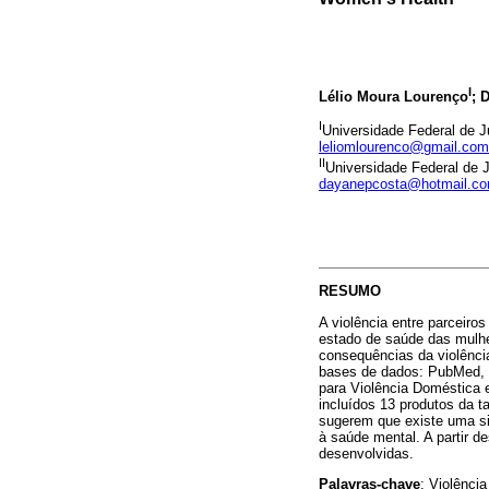
I
Lélio Moura Lourenço
; 
I
Universidade Federal de Ju
leliomlourenco@gmail.com
II
Universidade Federal de J
dayanepcosta@hotmail.c
RESUMO
A violência entre parceir
estado de saúde das mulher
consequências da violênci
bases de dados: PubMed, P
para Violência Doméstica e
incluídos 13 produtos da t
sugerem que existe uma sig
à saúde mental. A partir d
desenvolvidas.
Palavras-chave
: Violênci