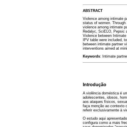
ABSTRACT
Violence among intimate pa
status of women. Through a
violence among intimate pa
Redalyc, SciELO, Pepsic a
Violence between Intimate P
IPV table were included, tot
between intimate partner vi
interventions aimed at min
Keywords
: Intimate partn
Introdução
A violência doméstica é um
adolescentes, idosos, hom
aos ataques físicos, sexua
faça menção ao contexto d
referir exclusivamente à 
O estudo aqui apresentado 
configura como a mais fre
seus denominados "parcei