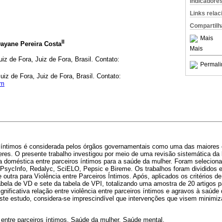
Indicadore
Links rela
Compartilh
Mais
II
Dayane Pereira Costa
Mais
iz de Fora, Juiz de Fora, Brasil. Contato:
Permali
uiz de Fora, Juiz de Fora, Brasil. Contato:
om
os íntimos é considerada pelos órgãos governamentais como uma das maiores
es. O presente trabalho investigou por meio de uma revisão sistemática da l
a doméstica entre parceiros íntimos para a saúde da mulher. Foram seleciona
sycInfo, Redalyc, SciELO, Pepsic e Bireme. Os trabalhos foram divididos 
 outra para Violência entre Parceiros Íntimos. Após, aplicados os critérios d
abela de VD e sete da tabela de VPI, totalizando uma amostra de 20 artigos p
nificativa relação entre violência entre parceiros íntimos e agravos à saúde
este estudo, considera-se imprescindível que intervenções que visem minimi
a entre parceiros íntimos. Saúde da mulher. Saúde mental.