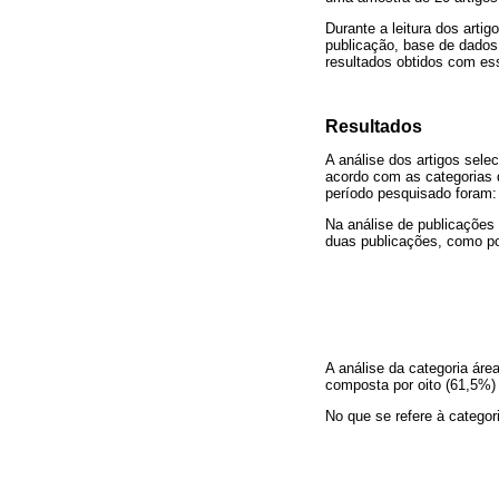
Durante a leitura dos artig
publicação, base de dados,
resultados obtidos com ess
Resultados
A análise dos artigos sele
acordo com as categorias d
período pesquisado foram:
Na análise de publicações
duas publicações, como po
A análise da categoria ár
composta por oito (61,5%) a
No que se refere à categor