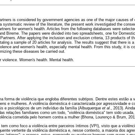
rtners is considered by government agencies as one of the major causes of 
 systematic review of the literature, the present work investigated the cons
rtners for women's health. Articles from the following databases were selec
nd Bireme. The papers were divided into two spreadsheets, one for Domestic
artners. After applying the inclusion and exclusion criteria, 13 products of t
aling a sample of 20 articles for analysis. The results suggest that there is a 
olence and women's health, especially mental health. From this study, it is co
imizing these diseases be carried out.
er violence. Women's health. Mental health.
a forma de violência que engloba diferentes subtipos. Dentre estes estão a v
ens e mulheres. A violência doméstica é caracterizada por agressividade e
is e psicológicos de um indivíduo da família (Albuquerque
et al
., 2013). Aind
as relações familiares como um todo, "violência doméstica" tem sido usada,
violência cometida pelo homem contra a mulher (Bhona, Lourenço & Brum, 201
tem como foco a violência entre parceiros íntimos (VPI), visto que a violênc
quente vertente da violência doméstica e, nesse contexto, a maioria dos agr
ros íntimos": o esposo, noivo, namorado ou qualquer homem com quem a mul