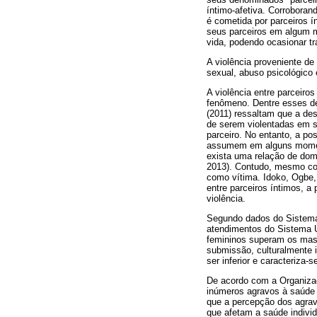
íntimo-afetiva. Corroboran
é cometida por parceiros 
seus parceiros em algum 
vida, podendo ocasionar t
A violência proveniente de 
sexual, abuso psicológico
A violência entre parceiro
fenômeno. Dentre esses de
(2011) ressaltam que a de
de serem violentadas em s
parceiro. No entanto, a p
assumem em alguns moment
exista uma relação de domi
2013). Contudo, mesmo con
como vítima. Idoko, Ogbe
entre parceiros íntimos, a
violência.
Segundo dados do Sistema 
atendimentos do Sistema Ú
femininos superam os mascu
submissão, culturalmente
ser inferior e caracteriza-
De acordo com a Organizaç
inúmeros agravos à saúde o
que a percepção dos agrav
que afetam a saúde indivi