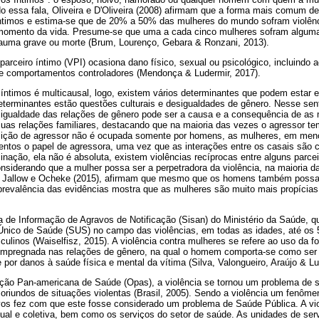
do essa fala, Oliveira e D'Oliveira (2008) afirmam que a forma mais comum de
íntimos e estima-se que de 20% a 50% das mulheres do mundo sofram violênci
momento da vida. Presume-se que uma a cada cinco mulheres sofram alguma 
rauma grave ou morte (Brum, Lourenço, Gebara & Ronzani, 2013).
parceiro íntimo (VPI) ocasiona dano físico, sexual ou psicológico, incluindo 
 e comportamentos controladores (Mendonça & Ludermir, 2017).
s íntimos é multicausal, logo, existem vários determinantes que podem estar 
terminantes estão questões culturais e desigualdades de gênero. Nesse sent
sigualdade das relações de gênero pode ser a causa e a consequência de as 
uas relações familiares, destacando que na maioria das vezes o agressor tem
osição de agressor não é ocupada somente por homens, as mulheres, em me
os o papel de agressora, uma vez que as interações entre os casais são 
nação, ela não é absoluta, existem violências recíprocas entre alguns parcei
siderando que a mulher possa ser a perpetradora da violência, na maioria da
, Jallow e Ocheke (2015), afirmam que mesmo que os homens também possam
 prevalência das evidências mostra que as mulheres são muito mais propícia
de Informação de Agravos de Notificação (Sisan) do Ministério da Saúde, qu
nico de Saúde (SUS) no campo das violências, em todas as idades, até os 
linos (Waiselfisz, 2015). A violência contra mulheres se refere ao uso da for
 impregnada nas relações de gênero, na qual o homem comporta-se como ser
se por danos à saúde física e mental da vítima (Silva, Valongueiro, Araújo & Lu
ão Pan-americana de Saúde (Opas), a violência se tornou um problema de s
riundos de situações violentas (Brasil, 2005). Sendo a violência um fenôme
os fez com que este fosse considerado um problema de Saúde Pública. A vi
dual e coletiva, bem como os serviços do setor de saúde. As unidades de ser