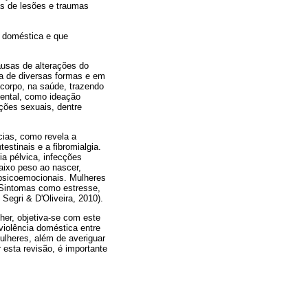
as de lesões e traumas
a doméstica e que
ausas de alterações do
da de diversas formas e em
corpo, na saúde, trazendo
ental, como ideação
ações sexuais, dentre
cias, como revela a
testinais e a fibromialgia.
a pélvica, infecções
aixo peso ao nascer,
psicoemocionais. Mulheres
 Sintomas como estresse,
Segri & D'Oliveira, 2010).
er, objetiva-se com este
 violência doméstica entre
ulheres, além de averiguar
esta revisão, é importante