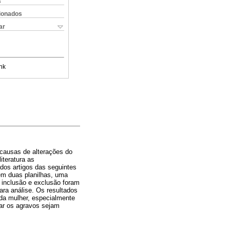
s
cionados
ar
nk
 causas de alterações do
iteratura as
dos artigos das seguintes
em duas planilhas, uma
e inclusão e exclusão foram
ara análise. Os resultados
 da mulher, especialmente
zar os agravos sejam