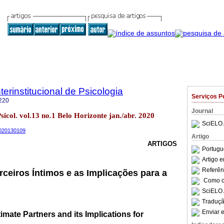
terinstitucional de Psicologia
Serviços P
220
Journal
Psicol. vol.13 no.1 Belo Horizonte jan./abr. 2020
SciELO 
s2020130109
Artigo
ARTIGOS
Portugu
Artigo 
Referên
rceiros Íntimos e as Implicações para a
Como ci
SciELO 
Traduçã
Enviar e
imate Partners and its Implications for