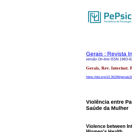
Gerais : Revista In
versão On-line
ISSN
1983-8
Gerais, Rev. Interinst. 
https://doi.org/10.36298/gerai
Violência entre Pa
Saúde da Mulher
Violence between Int
Women's Health