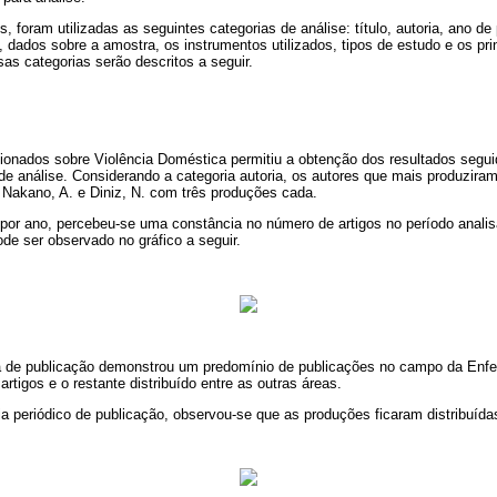
os, foram utilizadas as seguintes categorias de análise: título, autoria, ano de
 dados sobre a amostra, os instrumentos utilizados, tipos de estudo e os pri
as categorias serão descritos a seguir.
cionados sobre Violência Doméstica permitiu a obtenção dos resultados segu
e análise. Considerando a categoria autoria, os autores que mais produzira
 Nakano, A. e Diniz, N. com três produções cada.
 por ano, percebeu-se uma constância no número de artigos no período analis
de ser observado no gráfico a seguir.
ea de publicação demonstrou um predomínio de publicações no campo da Enf
rtigos e o restante distribuído entre as outras áreas.
ia periódico de publicação, observou-se que as produções ficaram distribuídas