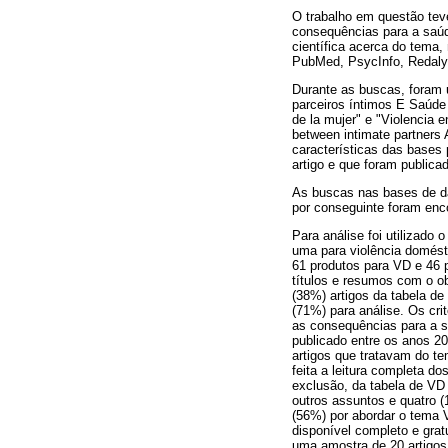
O trabalho em questão teve
consequências para a saúde
científica acerca do tema,
PubMed, PsycInfo, Redaly
Durante as buscas, foram u
parceiros íntimos E Saúde
de la mujer" e "Violencia 
between intimate partners 
características das bases
artigo e que foram public
As buscas nas bases de da
por conseguinte foram enc
Para análise foi utilizado
uma para violência domésti
61 produtos para VD e 46 pa
títulos e resumos com o ob
(38%) artigos da tabela de
(71%) para análise. Os crit
as consequências para a saú
publicado entre os anos 200
artigos que tratavam do te
feita a leitura completa do
exclusão, da tabela de VD
outros assuntos e quatro (
(56%) por abordar o tema V
disponível completo e grat
uma amostra de 20 artigos 