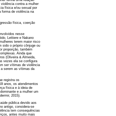
 violência contra a mulher
a física e/ou sexual por
forma de violência na
agressão física, coerção
envolvidos nesse
ido, Lettiere e Nakano
mulheres terem maior risco
 sido o próprio cônjuge ou
nor proporção, também
complexas. Ainda que
ros (Oliveira & Almeida,
s vezes ela se configura
 ser vítimas de violência
s a serem as vítimas da
e registra os
59 anos, os atendimentos
ça física e à ideia de
 dominante e a mulher um
dermir, 2015).
aúde pública devido aos
no antigo, considera-se
olência tem consequências
viços, antes muito mais