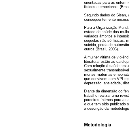
orientadas para as enferm
físicos e emocionais (Brasi
Segundo dados do Sisan, a
consequentemente necessit
Para a Organização Mundia
estado de saúde das mulhe
variados âmbitos e intens
sequelas não só físicas, 
suicida, perda de autoesti
outros (Brasil, 2005).
A mulher vítima de violên
literatura, estão as cardio
Com relação à saúde sexual
sexualmente transmissívei
mortes maternas e neonat
que convivem com VPI repe
depressão, ansiedade, dist
Diante da dimensão do fen
trabalho realizar uma revi
parceiros íntimos para a 
o que tem sido publicado 
a descrição da metodologia
Metodologia