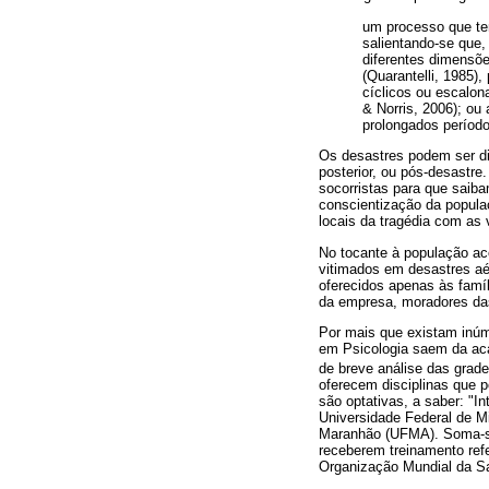
um processo que tem
salientando-se que
diferentes dimensõe
(Quarantelli, 1985)
cíclicos ou escalon
& Norris, 2006); ou
prolongados período
Os desastres podem ser div
posterior, ou pós-desastre
socorristas para que saiba
conscientização da popula
locais da tragédia com as 
No tocante à população ac
vitimados em desastres aé
oferecidos apenas às famí
da empresa, moradores das 
Por mais que existam inúm
em Psicologia saem da ac
de breve análise das grades
oferecem disciplinas que p
são optativas, a saber: "I
Universidade Federal de M
Maranhão (UFMA). Soma-se 
receberem treinamento ref
Organização Mundial da S