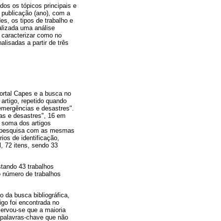
dos os tópicos principais e
 publicação (ano), com a
s, os tipos de trabalho e
alizada uma análise
 caracterizar como no
lisadas a partir de três
ortal Capes e a busca no
rtigo, repetido quando
 emergências e desastres".
ias e desastres", 16 em
A soma dos artigos
a pesquisa com as mesmas
ios de identificação,
l, 72 itens, sendo 33
stando 43 trabalhos
 o número de trabalhos
o da busca bibliográfica,
igo foi encontrada no
servou-se que a maioria
 palavras-chave que não