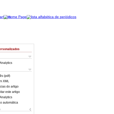
ersonalizados
Analytics
ês (pdf)
em XML
cias do artigo
tar este artigo
Analytics
o automática
s