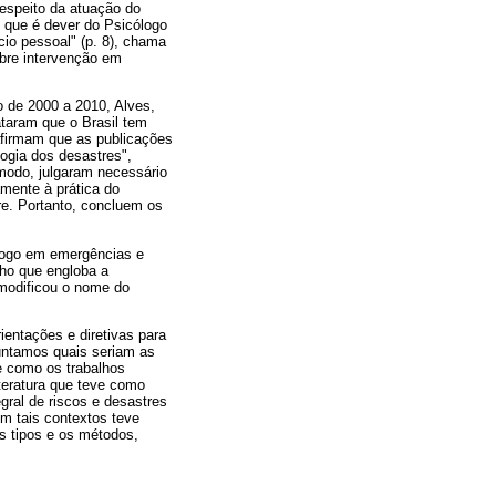
respeito da atuação do
) que é dever do Psicólogo
cio pessoal" (p. 8), chama
obre intervenção em
o de 2000 a 2010, Alves,
ataram que o Brasil tem
afirmam que as publicações
logia dos desastres",
 modo, julgaram necessário
amente à prática do
re. Portanto, concluem os
logo em emergências e
lho que engloba a
 modificou o nome do
ientações e diretivas para
guntamos quais seriam as
e como os trabalhos
iteratura que teve como
gral de riscos e desastres
em tais contextos teve
s tipos e os métodos,