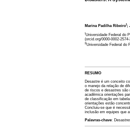
I
Marina Padilha Ribeiro
;
I
Universidade Federal do Pa
(orcid.org/0000-0002-2574-
II
Universidade Federal do P
RESUMO
Desastre é um conceito co
o manejo da relação de dif
de riscos e desastres são 
acadêmica orientações para
de classificação em tabel
orientações estão concent
Concluiu-se que é necessár
inclusão em equipes que 
Palavras-chave
: Desastre