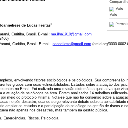
Compartilh
Mais
Mais
Permali
II
 Joanneliese de Lucas Freitas
raná, Curitiba, Brasil. E-mail:
ma.ilha1910@gmail.com
2460)
araná, Curitiba, Brasil. E-mail:
joanneliese@gmail.com
(orcid.org/0000-0002-
mplexo, envolvendo fatores sociológicos e psicológicos. Sua compreensão inc
erentes grupos com suas vulnerabilidades. Estudos sobre a atuação dos psic
recentes no Brasil. Foi realizada uma revisão sistemática qualitativa que viso
 a atuação de psicólogos na área. Foram analisados 14 trabalhos utilizando-s
a por meio do protocolo Prisma. Nota-se que não há consenso sobre a atuaçã
radas no pós-desastre, quando surge relevante debate sobre a aplicabilidade
io ampliar os estudos e a participação do psicólogo na gestão de riscos e 
atuem não apenas nos desastres, mas também na gestão pública.
s. Emergências. Riscos. Psicologia.