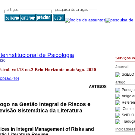
terinstitucional de Psicologia
Serviços P
220
Journal
 Psicol. vol.13 no.2 Belo Horizonte maio/ago. 2020
SciELO 
s202013e14794
artigo
ARTIGOS
Portugu
Artigo 
Referên
ogo na Gestão Integral de Riscos e
Como ci
visão Sistemática da Literatura
SciELO 
Traduçã
ices in Integral Management of Risks and
Indicadore
tic Literature Review