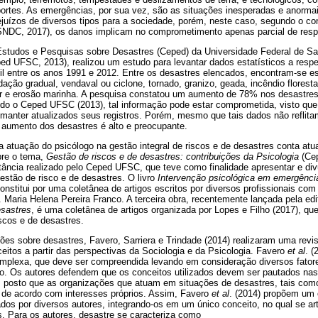
sportes. As emergências, por sua vez, são as situações inesperadas e anorma
juízos de diversos tipos para a sociedade, porém, neste caso, segundo o con
(SNDC, 2017), os danos implicam no comprometimento apenas parcial de respo
 Estudos e Pesquisas sobre Desastres (Ceped) da Universidade Federal de S
d UFSC, 2013), realizou um estudo para levantar dados estatísticos a respe
sil entre os anos 1991 e 2012. Entre os desastres elencados, encontram-se e
ação gradual, vendaval ou ciclone, tornado, granizo, geada, incêndio flores
near e erosão marinha. A pesquisa constatou um aumento de 78% nos desastre
do o Ceped UFSC (2013), tal informação pode estar comprometida, visto que 
manter atualizados seus registros. Porém, mesmo que tais dados não reflita
 aumento dos desastres é alto e preocupante.
e a atuação do psicólogo na gestão integral de riscos e de desastres conta at
obre o tema,
Gestão de riscos e de desastres: contribuições da Psicologia
(Cep
tância realizado pelo Ceped UFSC, que teve como finalidade apresentar e divu
estão de risco e de desastres. O livro
Intervenção psicológica em emergênci
onstitui por uma coletânea de artigos escritos por diversos profissionais com
. Maria Helena Pereira Franco. A terceira obra, recentemente lançada pela ed
esastres
, é uma coletânea de artigos organizada por Lopes e Filho (2017), que
scos e de desastres.
ções sobre desastres, Favero, Sarriera e Trindade (2014) realizaram uma revis
nceitos a partir das perspectivas da Sociologia e da Psicologia. Favero
et al
. (
omplexa, que deve ser compreendida levando em consideração diversos fatore
ico. Os autores defendem que os conceitos utilizados devem ser pautados na
a, posto que as organizações que atuam em situações de desastres, tais c
os de acordo com interesses próprios. Assim, Favero
et al
. (2014) propõem um 
dos por diversos autores, integrando-os em um único conceito, no qual se a
s. Para os autores, desastre se caracteriza como