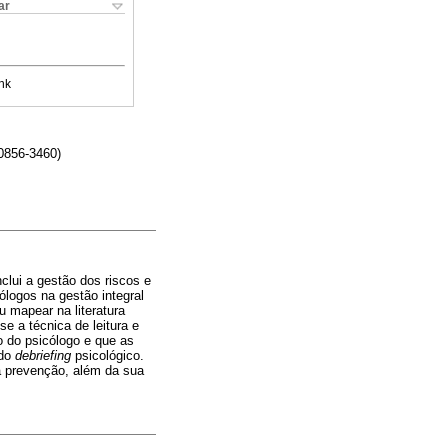
ar
nk
0856-3460)
lui a gestão dos riscos e
ólogos na gestão integral
u mapear na literatura
e a técnica de leitura e
o do psicólogo e que as
 do
debriefing
psicológico.
na prevenção, além da sua