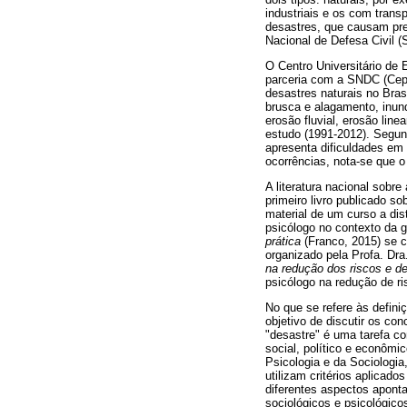
industriais e os com tran
desastres, que causam pre
Nacional de Defesa Civil 
O Centro Universitário de
parceria com a SNDC (Cepe
desastres naturais no Bra
brusca e alagamento, inund
erosão fluvial, erosão li
estudo (1991-2012). Segun
apresenta dificuldades em 
ocorrências, nota-se que o
A literatura nacional sobr
primeiro livro publicado s
material de um curso a dis
psicólogo no contexto da g
prática
(Franco, 2015) se c
organizado pela Profa. Dra
na redução dos riscos e d
psicólogo na redução de ri
No que se refere às defini
objetivo de discutir os co
"desastre" é uma tarefa c
social, político e econôm
Psicologia e da Sociologi
utilizam critérios aplicad
diferentes aspectos aponta
sociológicos e psicológico