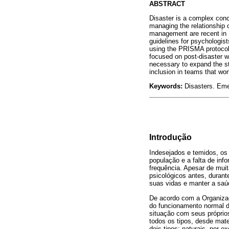
ABSTRACT
Disaster is a complex conc
managing the relationship o
management are recent in B
guidelines for psychologist
using the PRISMA protocol. 
focused on post-disaster wh
necessary to expand the st
inclusion in teams that wo
Keywords:
Disasters. Eme
Introdução
Indesejados e temidos, os
população e a falta de in
frequência. Apesar de muit
psicológicos antes, duran
suas vidas e manter a saú
De acordo com a Organizaç
do funcionamento normal d
situação com seus próprios
todos os tipos, desde mat
dois tipos: naturais, por 