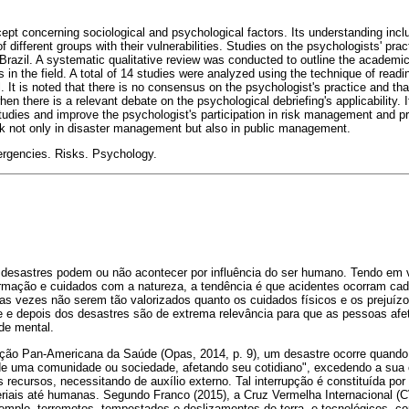
ept concerning sociological and psychological factors. Its understanding in
f different groups with their vulnerabilities. Studies on the psychologists' prac
razil. A systematic qualitative review was conducted to outline the academic 
s in the field. A total of 14 studies were analyzed using the technique of readi
It is noted that there is no consensus on the psychologist's practice and tha
en there is a relevant debate on the psychological debriefing's applicability. I
udies and improve the psychologist's participation in risk management and pr
rk not only in disaster management but also in public management.
rgencies. Risks. Psychology.
 desastres podem ou não acontecer por influência do ser humano. Tendo em 
formação e cuidados com a natureza, a tendência é que acidentes ocorram ca
as vezes não serem tão valorizados quanto os cuidados físicos e os prejuízo
te e depois dos desastres são de extrema relevância para que as pessoas af
de mental.
ão Pan-Americana da Saúde (Opas, 2014, p. 9), um desastre ocorre quando 
e uma comunidade ou sociedade, afetando seu cotidiano", excedendo a sua 
 recursos, necessitando de auxílio externo. Tal interrupção é constituída po
eriais até humanas. Segundo Franco (2015), a Cruz Vermelha Internacional (C
exemplo, terremotos, tempestades e deslizamentos de terra, e tecnológicos, 