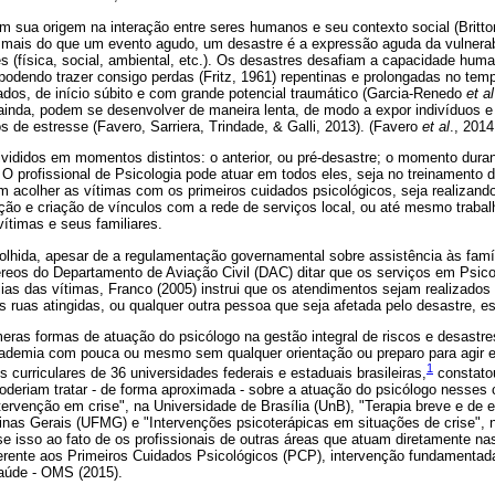
 sua origem na interação entre seres humanos e seu contexto social (Britto
, mais do que um evento agudo, um desastre é a expressão aguda da vulnera
s (física, social, ambiental, etc.). Os desastres desafiam a capacidade hum
, podendo trazer consigo perdas (Fritz, 1961) repentinas e prolongadas no te
ados, de início súbito e com grande potencial traumático (Garcia-Renedo
et al
 ainda, podem se desenvolver de maneira lenta, de modo a expor indivíduos e
s de estresse (Favero, Sarriera, Trindade, & Galli, 2013). (Favero
et al
., 2014
ididos em momentos distintos: o anterior, ou pré-desastre; o momento duran
. O profissional de Psicologia pode atuar em todos eles, seja no treinamento
m acolher as vítimas com os primeiros cuidados psicológicos, seja realizando
ção e criação de vínculos com a rede de serviços local, ou até mesmo traba
vítimas e seus familiares.
olhida, apesar de a regulamentação governamental sobre assistência às famí
reos do Departamento de Aviação Civil (DAC) ditar que os serviços em Psic
lias das vítimas, Franco (2005) instrui que os atendimentos sejam realizado
ruas atingidas, ou qualquer outra pessoa que seja afetada pelo desastre, es
eras formas de atuação do psicólogo na gestão integral de riscos e desastre
ademia com pouca ou mesmo sem qualquer orientação ou preparo para agir e
1
 curriculares de 36 universidades federais e estaduais brasileiras,
constatou
oderiam tratar - de forma aproximada - sobre a atuação do psicólogo nesses 
ntervenção em crise", na Universidade de Brasília (UnB), "Terapia breve e de 
inas Gerais (UFMG) e "Intervenções psicoterápicas em situações de crise", 
isso ao fato de os profissionais de outras áreas que atuam diretamente n
erente aos Primeiros Cuidados Psicológicos (PCP), intervenção fundamentada
aúde - OMS (2015).