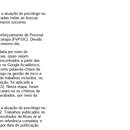
a a atuação do psicólogo na
lizadas todas as buscas
meiros socorros
erfeiçoamento de Pessoal
icologia (PePSIC). Devido
o mesmo dia.
abela por meio do
apas, quais sejam,
 encontrados a partir das
dos no Google Acadêmico,
 como palavras-chave da
ogo na gestão de risco e
de trabalhos incluídos, ou
eção, foi aplicada a
15). Nesta etapa, foram
caram-se os critérios de
avaliados, por meio da
 a atuação do psicólogo na
 2. Trabalhos publicados no
 resultados de Alves
et al
.
em referência completa; e
por data de publicação.