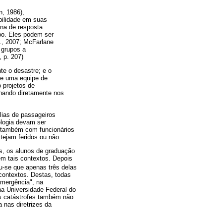
n, 1986),
bilidade em suas
ana de resposta
mpo. Eles podem ser
., 2007; McFarlane
 grupos a
, p. 207)
te o desastre; e o
 de uma equipe de
 projetos de
lhando diretamente nos
lias de passageiros
ologia devam ser
s também com funcionários
tejam feridos ou não.
s, os alunos de graduação
m tais contextos. Depois
-se que apenas três delas
contextos. Destas, todas
emergência", na
na Universidade Federal do
as catástrofes também não
 nas diretrizes da