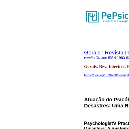
Gerais : Revista In
versão On-line
ISSN
1983-8
Gerais, Rev. Interinst.
https://doi.org/10.36298/gerai
Atuação do Psicól
Desastres: Uma Re
Psychologist's Pract
Disasters: A Systema