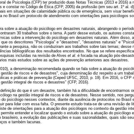
ral de Psicologia (CFP) ter produzido duas Notas Técnicas (2013 e 2016) a 
 e constar no Código de Ética (CFP, 2005) da profissão (em seu art. 1º al. d
onais em situações de calamidade pública ou de emergência, sem visar benefí
ta no Brasil um protocolo de atendimento com orientações para psicólogos s
ra sobre a atuação do psicólogo em desastres naturais, abrangendo o períod
ontraram 30 trabalhos sobre o tema. A partir desse estudo, os autores const
icas sobre a intervenção do psicólogo em desastres naturais. Além disso, 
o que os descritores "Psicologia" e "desastres", "desastres naturais" e "Psico
urante a pesquisa, não os conduziram aos trabalhos sobre tais temas; desse
erências bibliográficas dos resultados encontrados. No que se refere especific
esquisas incluídas na revisão de Alves
et al
. é focada na atuação pós-desast
rios mais estudos sobre as ações de prevenção anteriores aos desastres.
10), a denominação recomendada quando se fala sobre a atuação do psicó
 gestão de riscos e de desastres", cuja denominação diz respeito a um traba
úblicas e práticas de prevenção (Ceped UFSC, 2010, p. 19). Em 2016, o CFP
gestão integral de riscos e desastres" (CFP, 2016).
 definição do que é um desastre, também há a dificuldade de encontrarmos or
icólogo na gestão integral de riscos e de desastres. Nesse sentido, nos per
 do psicólogo nesses contextos, diante da ausência de protocolos no Brasil 
r para lidar com essa falta. O presente estudo trata-se de uma revisão de l
iste de orientações para a atuação dos psicólogos no contexto da gestão inte
permite entender e localizar quando o estudo sobre a atuação do psicólogo 
 brasileiro, a evolução das publicações e suas sazonalidades, quais são seu
anços e também lacunas.