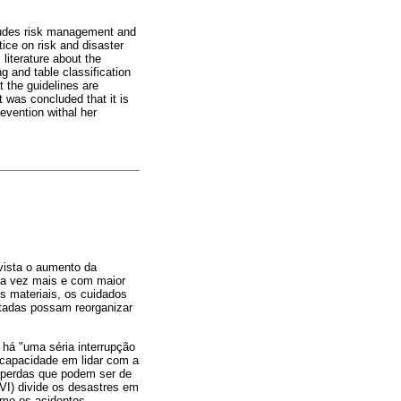
cludes risk management and
tice on risk and disaster
literature about the
ng and table classification
t the guidelines are
t was concluded that it is
evention withal her
vista o aumento da
da vez mais e com maior
s materiais, os cuidados
etadas possam reorganizar
há "uma séria interrupção
capacidade em lidar com a
r perdas que podem ser de
VI) divide os desastres em
como os acidentes