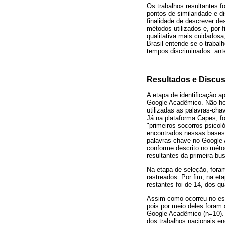
Os trabalhos resultantes f
pontos de similaridade e d
finalidade de descrever de
métodos utilizados e, por 
qualitativa mais cuidados
Brasil entende-se o trabal
tempos discriminados: ante
Resultados e Discu
A etapa de identificação 
Google Acadêmico. Não hou
utilizadas as palavras-cha
Já na plataforma Capes, f
"primeiros socorros psicol
encontrados nessas bases
palavras-chave no Google A
conforme descrito no método
resultantes da primeira b
Na etapa de seleção, fora
rastreados. Por fim, na eta
restantes foi de 14, dos q
Assim como ocorreu no es
pois por meio deles foram 
Google Acadêmico (n=10).
dos trabalhos nacionais e