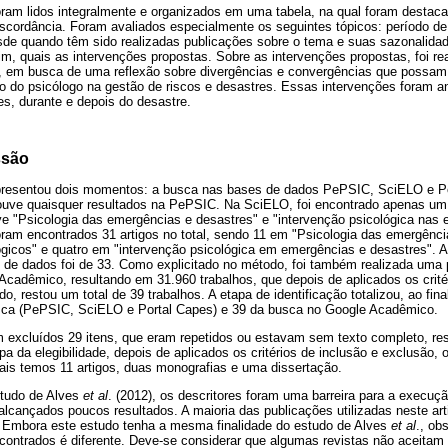
oram lidos integralmente e organizados em uma tabela, na qual foram destaca
iscordância. Foram avaliados especialmente os seguintes tópicos: período de
sde quando têm sido realizadas publicações sobre o tema e suas sazonalidade
fim, quais as intervenções propostas. Sobre as intervenções propostas, foi re
a, em busca de uma reflexão sobre divergências e convergências que possam
ho do psicólogo na gestão de riscos e desastres. Essas intervenções foram ana
s, durante e depois do desastre.
ssão
apresentou dois momentos: a busca nas bases de dados PePSIC, SciELO e P
ve quaisquer resultados na PePSIC. Na SciELO, foi encontrado apenas um a
ve "Psicologia das emergências e desastres" e "intervenção psicológica nas
oram encontrados 31 artigos no total, sendo 11 em "Psicologia das emergênc
ógicos" e quatro em "intervenção psicológica em emergências e desastres". 
 de dados foi de 33. Como explicitado no método, foi também realizada um
cadêmico, resultando em 31.960 trabalhos, que depois de aplicados os critér
, restou um total de 39 trabalhos. A etapa de identificação totalizou, ao fina
usca (PePSIC, SciELO e Portal Capes) e 39 da busca no Google Acadêmico.
m excluídos 29 itens, que eram repetidos ou estavam sem texto completo, re
pa da elegibilidade, depois de aplicados os critérios de inclusão e exclusão,
uais temos 11 artigos, duas monografias e uma dissertação.
tudo de Alves
et al
. (2012), os descritores foram uma barreira para a execuçã
alcançados poucos resultados. A maioria das publicações utilizadas neste art
 Embora este estudo tenha a mesma finalidade do estudo de Alves
et al
., ob
ncontrados é diferente. Deve-se considerar que algumas revistas não aceitam