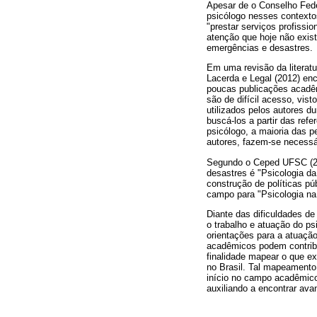
Apesar de o Conselho Fede
psicólogo nesses contextos
"prestar serviços profissi
atenção que hoje não exis
emergências e desastres.
Em uma revisão da literatu
Lacerda e Legal (2012) enc
poucas publicações acadêm
são de difícil acesso, vist
utilizados pelos autores d
buscá-los a partir das ref
psicólogo, a maioria das p
autores, fazem-se necessá
Segundo o Ceped UFSC (20
desastres é "Psicologia da
construção de políticas p
campo para "Psicologia na 
Diante das dificuldades de
o trabalho e atuação do ps
orientações para a atuação
acadêmicos podem contribui
finalidade mapear o que ex
no Brasil. Tal mapeamento 
início no campo acadêmico
auxiliando a encontrar av