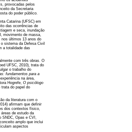
is, provocadas pelos
ceito da Secretaria
sta do poder público.
anta Catarina (UFSC) em
ito das ocorrências de
stiagem e seca, inundação
tal, movimento de massa,
s nos últimos 13 anos do
o sistema da Defesa Civil
m a totalidade das
ualmente com três obras. O
ed UFSC, 2010), trata do
lgar o trabalho do
as: fundamentos para a
 experiência na área,
itora Hogrefe,
O psicólogo
 trata do papel do
ão da literatura com o
2014) afirmam que definir
s dos contextos físico,
s áreas de estudo da
omo SNDC, Opas e CVI,
conceito amplo que inclui
rticulam aspectos