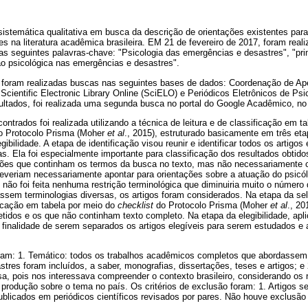
sistemática qualitativa em busca da descrição de orientações existentes par
es na literatura acadêmica brasileira. EM 21 de fevereiro de 2017, foram rea
as seguintes palavras-chave: "Psicologia das emergências e desastres", "pri
ão psicológica nas emergências e desastres".
foram realizadas buscas nas seguintes bases de dados: Coordenação de Ap
 Scientific Electronic Library Online (SciELO) e Periódicos Eletrônicos de Ps
ltados, foi realizada uma segunda busca no portal do Google Acadêmico, n
ontrados foi realizada utilizando a técnica de leitura e de classificação em t
o Protocolo Prisma (Moher
et al
., 2015), estruturado basicamente em três et
gibilidade. A etapa de identificação visou reunir e identificar todos os artigos
s. Ela foi especialmente importante para classificação dos resultados obti
ações que continham os termos da busca no texto, mas não necessariamente
deveriam necessariamente apontar para orientações sobre a atuação do psicól
não foi feita nenhuma restrição terminológica que diminuiria muito o número 
ssem terminologias diversas, os artigos foram considerados. Na etapa da sel
ificação em tabela por meio do
checklist
do Protocolo Prisma (Moher
et al
., 20
etidos e os que não continham texto completo. Na etapa da elegibilidade, apli
finalidade de serem separados os artigos elegíveis para serem estudados e 
foram: 1. Temático: todos os trabalhos acadêmicos completos que abordassem
stres foram incluídos, a saber, monografias, dissertações, teses e artigos; e
sa, pois nos interessava compreender o contexto brasileiro, considerando os
produção sobre o tema no país. Os critérios de exclusão foram: 1. Artigos s
ublicados em periódicos científicos revisados por pares. Não houve exclusão 