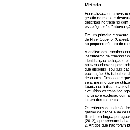
Método
Foi realizada uma revisão 
gestão de riscos e desastr
descritas no trabalho com 
psicológicos" e "intervenç
Em um primeiro momento, 
de Nível Superior (Capes),
ao pequeno número de resu
A análise dos trabalhos enc
instrumento de
checklist
d
identificação, seleção e ele
palavras-chave supracitada
que disponibilizou public
publicação. Os trabalhos 
desastres. Destaca-se que 
seja, mesmo que se utiliza
técnica de leitura e class
excluídos os trabalhos rep
inclusão e exclusão com a 
leitura dos resumos.
Os critérios de inclusão 
gestão de riscos e de desa
Brasil, em língua portugue
(2012), que apontam baixa 
2. Artigos que não foram p