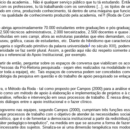
io da academia... Não é qualquer serviço público que tu tá estudando. Então
com os professores, tu tá trabalhando com os servidores [...], os tijolos de
ndo em cima, produzindo conhecimento, tá dentro de uma máquina que funci
tir na qualidade de conhecimento produzido pela academia, né?! (Roda de Con
 abriga aproximadamente 70.000 estudantes entre graduações e pós-graduaç
2.500 técnicos administrativos, 2.000 terceirizados, 2.500 docentes e quase
ribuídas em seis
campi
, afora as estruturas paralelas que eles demandam, 
museu, gráfica, casas de estudantes, etc. Diante do hibridismo que caracteriz
1
sugeria o significado primitivo da palavra universidade
no século XIII), podem
ersidade se faz sentir plural. Assim, a gestão aqui não diz respeito somente
a o referencial do Apoio Institucional, por exemplo.
partir de então, perguntar sobre os espaços de conversa que viabilizam os a
essoas da Pró-Reitoria pesquisada - sejam eles realizados na modalidade in
por toda a equipe), etc. Tais espaços de conversa podem ser concebidos com
dologia da pesquisa em questão e do trabalho de apoio pesquisado se enlaç
a, o Método da Roda - tal como proposto por Campos (2000) para a análise e
do como um método de apoio à elaboração e implementação de projetos e à co
nálise, reflexão e intervenção em seus processos de trabalho. É nessa dir
s diálogos entre o apoio institucional e o fazer clínico.
ogoverno nas equipes, segundo Campos (2000), cumpririam três funções essen
nejar processos de trabalho com o objetivo de atender às necessidades socia
ítico, que é o de fomentar a democracia institucional a partir da redistribuiç
aráter pedagógico-terapêutico", na medida em que se assume a forma de faz
 incessante dos sujeitos. Sinaliza-se aí uma dimensão terapêutica nos modos