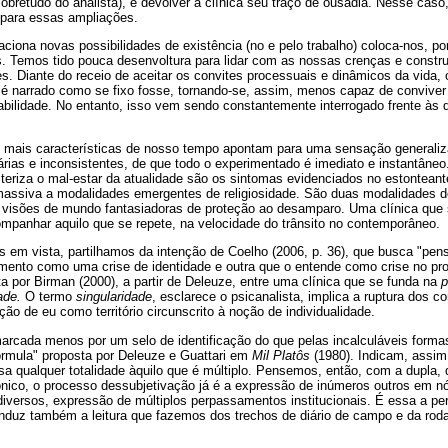
sobretudo do analista), e devolver à clínica seu traço de ousadia. Nesse cas
 para essas ampliações.
aciona novas possibilidades de existência (no e pelo trabalho) coloca-nos, por
s. Temos tido pouca desenvoltura para lidar com as nossas crenças e constru
s. Diante do receio de aceitar os convites processuais e dinâmicos da vida
i é narrado como se fixo fosse, tornando-se, assim, menos capaz de conviver
tabilidade. No entanto, isso vem sendo constantemente interrogado frente à
s mais características de nosso tempo apontam para uma sensação generali
ias e inconsistentes, de que todo o experimentado é imediato e instantâneo
cteriza o mal-estar da atualidade são os sintomas evidenciados no estontea
massiva a modalidades emergentes de religiosidade. São duas modalidades 
m visões de mundo fantasiadoras de proteção ao desamparo. Uma clínica que 
mpanhar aquilo que se repete, na velocidade do trânsito no contemporâneo.
 em vista, partilhamos da intenção de Coelho (2006, p. 36), que busca "pens
imento como uma crise de identidade e outra que o entende como crise no pr
ita por Birman (2000), a partir de Deleuze, entre uma clínica que se funda na
p
dade.
O termo
singularidade
, esclarece o psicanalista, implica a ruptura dos 
ão de eu como território circunscrito à noção de individualidade.
marcada menos por um selo de identificação do que pelas incalculáveis form
órmula" proposta por Deleuze e Guattari em
Mil Platôs
(1980). Indicam, assim,
a qualquer totalidade àquilo que é múltiplo. Pensemos, então, com a dupla,
ifônico, o processo dessubjetivação já é a expressão de inúmeros outros em nós
iversos, expressão de múltiplos perpassamentos institucionais. É essa a pe
conduz também a leitura que fazemos dos trechos de diário de campo e da rod