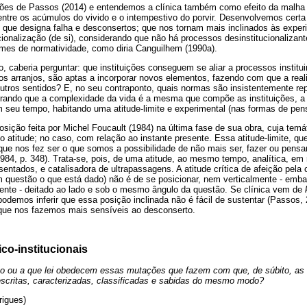
ões de Passos (2014) e entendemos a clínica também como efeito da malha
ntre os acúmulos do vivido e o intempestivo do porvir. Desenvolvemos certa
 que designa falha e desconsertos; que nos tornam mais inclinados às exper
cionalização (de si), considerando que não há processos desinstitucionaliz
gimes de normatividade, como diria Canguilhem (1990a).
 caberia perguntar: que instituições conseguem se aliar a processos institui
s arranjos, são aptas a incorporar novos elementos, fazendo com que a rea
utros sentidos? E, no seu contraponto, quais normas são insistentemente re
rando que a complexidade da vida é a mesma que compõe as instituições, a cl
 seu tempo, habitando uma atitude-limite e experimental (nas formas de pensar
osição feita por Michel Foucault (1984) na última fase de sua obra, cuja temát
atitude; no caso, com relação ao instante presente. Essa atitude-limite, que 
 que nos fez ser o que somos a possibilidade de não mais ser, fazer ou pen
84, p. 348). Trata-se, pois, de uma atitude, ao mesmo tempo, analítica, em r
entados, e catalisadora de ultrapassagens. A atitude crítica de afeição pela c
m questão o que está dado) não é de se posicionar, nem verticalmente - emb
mente - deitado ao lado e sob o mesmo ângulo da questão. Se clínica vem de
, podemos inferir que essa posição inclinada não é fácil de sustentar (Passos,
 que nos fazemos mais sensíveis ao desconserto.
co-institucionais
o ou a que lei obedecem essas mutações que fazem com que, de súbito, as
escritas, caracterizadas, classificadas e sabidas do mesmo modo?
rigues)