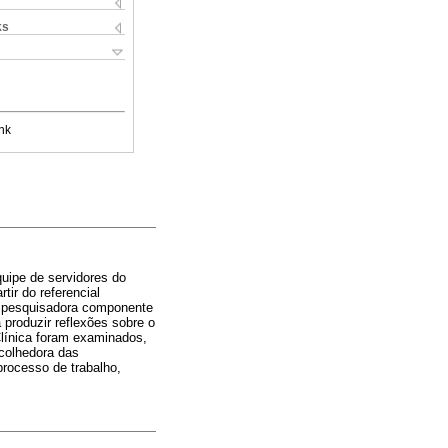
ks
nk
quipe de servidores do
tir do referencial
da pesquisadora componente
produzir reflexões sobre o
Clínica foram examinados,
acolhedora das
processo de trabalho,