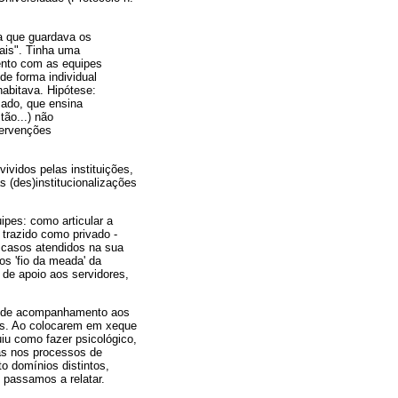
a que guardava os
ais". Tinha uma
ento com as equipes
de forma individual
habitava. Hipótese:
ado, que ensina
tão...) não
tervenções
vidos pelas instituições,
 (des)institucionalizações
ipes: como articular a
 trazido como privado -
 casos atendidos na sua
s 'fio da meada' da
de apoio aos servidores,
cio de acompanhamento aos
ões. Ao colocarem em xeque
uiu como fazer psicológico,
as nos processos de
to domínios distintos,
 passamos a relatar.