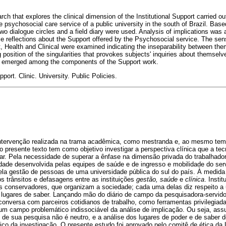
ch that explores the clinical dimension of the Institutional Support carried o
he psychosocial care service of a public university in the south of Brazil. Ba
two dialogue circles and a field diary were used. Analysis of implications was
ce reflections about the Support offered by the Psychosocial service. The sens
 Health and Clinical were examined indicating the inseparability between them
osition of the singularities that provokes subjects' inquiries about themselv
, emerged among the components of the Support work.
upport. Clinic. University. Public Policies.
intervenção realizada na trama acadêmica, como mestranda e, ao mesmo tem
o presente texto tem como objetivo investigar a perspectiva clínica que a tec
ntar. Pela necessidade de superar a ênfase na dimensão privada do trabalhad
idade desenvolvida pelas equipes de saúde e de ingresso e mobilidade do ser
pela gestão de pessoas de uma universidade pública do sul do país. À medid
s trânsitos e defasagens entre as instituições
gestão, saúde
e
clínica
. Insti
s conservadores, que organizam a sociedade; cada uma delas diz respeito 
 lugares de saber. Lançando mão do diário de campo da pesquisadora-servido
onversa com parceiros cotidianos de trabalho, como ferramentas privilegiad
 um campo problemático indissociável da análise de implicação. Ou seja, as
de sua pesquisa não é neutro, e a análise dos lugares de poder e de saber d
co da investigação. O presente estudo foi aprovado pelo comitê de ética da 