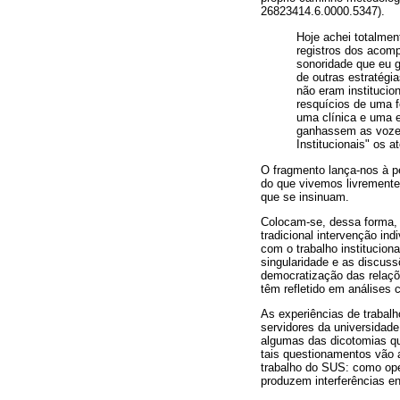
26823414.6.0000.5347).
Hoje achei totalme
registros dos acomp
sonoridade que eu 
de outras estratégi
não eram institucio
resquícios de uma 
uma clínica e uma e
ganhassem as vozes
Institucionais" os a
O fragmento lança-nos à p
do que vivemos livremente
que se insinuam.
Colocam-se, dessa forma, l
tradicional intervenção in
com o trabalho institucio
singularidade e as discus
democratização das relaçõ
têm refletido em análises 
As experiências de trabalh
servidores da universidad
algumas das dicotomias que
tais questionamentos vão 
trabalho do SUS: como oper
produzem interferências en