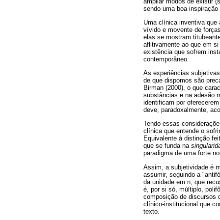
ampliar modos de existir (
sendo uma boa inspiração
Uma clínica inventiva que 
vívido e movente de força
elas se mostram titubeante
aflitivamente ao que em s
existência que sofrem ins
contemporâneo.
As experiências subjetiva
de que dispomos são precár
Birman (2000), o que cara
substâncias e na adesão 
identificam por oferecere
deve, paradoxalmente, aco
Tendo essas considerações
clínica que entende o sofr
Equivalente à distinção fe
que se funda na
singulari
paradigma de uma forte noç
Assim, a subjetividade é 
assumir, seguindo a "antif
da unidade em n, que recus
é, por si só, múltiplo, pol
composição de discursos d
clínico-institucional que 
texto.