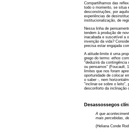
Compartilhamos das reflex
todo o momento, se situa e
desconstruções, por aquilo
experiências de desinstitu
institucionalização, de re
Nessa linha de pensamento,
tendem à produção de novo
inacabada e suscetível a o
invenção da vida? Conside
precisa estar engajada com
A atitude-limite é uma prop
grego do termo:
ethos
como 
"deduzirá da contingência
ou pensamos" (Foucault, 19
limites que nos foram apres
oportunidade de colocar e
o saber -, nem horizontal
"inclinar-se sobre o leito"
desconforto da inclinação
Desassossegos clíni
A que aconteciment
mais percebidas, d
(Heliana Conde Rod