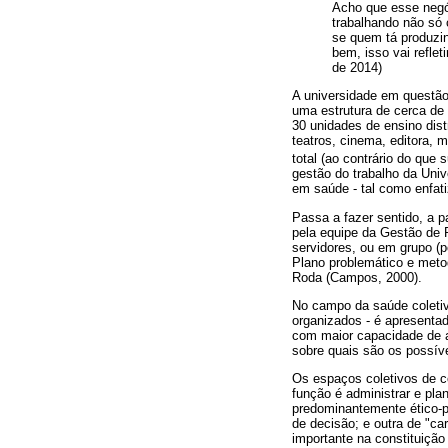
Acho que esse negóc
trabalhando não só 
se quem tá produzi
bem, isso vai refle
de 2014)
A universidade em questão
uma estrutura de cerca de 
30 unidades de ensino dist
teatros, cinema, editora, 
total (ao contrário do que 
gestão do trabalho da Univ
em saúde - tal como enfatiz
Passa a fazer sentido, a 
pela equipe da Gestão de P
servidores, ou em grupo (
Plano problemático e meto
Roda (Campos, 2000).
No campo da saúde coletiv
organizados - é apresenta
com maior capacidade de a
sobre quais são os possívei
Os espaços coletivos de c
função é administrar e pla
predominantemente ético-pol
de decisão; e outra de "c
importante na constituição