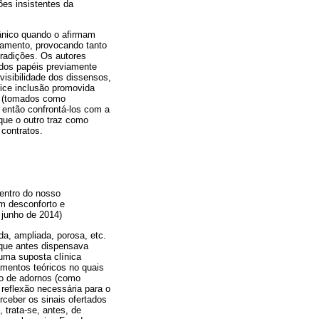
es insistentes da
iânico quando o afirmam
nhamento, provocando tanto
tradições. Os autores
 dos papéis previamente
visibilidade dos dissensos,
lice inclusão promovida
os (tomados como
a então confrontá-los com a
 que o outro traz como
 contratos.
dentro do nosso
um desconforto e
 junho de 2014)
da, ampliada, porosa, etc.
 que antes dispensava
uma suposta clínica
mentos teóricos no quais
io de adornos (como
reflexão necessária para o
ceber os sinais ofertados
 trata-se, antes, de