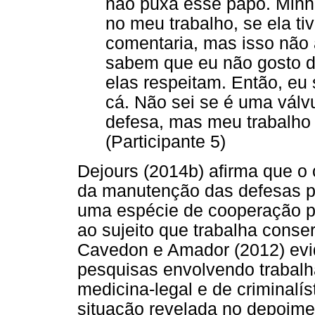
não puxa esse papo. Minha
no meu trabalho, se ela ti
comentaria, mas isso não 
sabem que eu não gosto de
elas respeitam. Então, eu
cá. Não sei se é uma vál
defesa, mas meu trabalho f
(Participante 5)
Dejours (2014b) afirma que o 
da manutenção das defesas ps
uma espécie de cooperação psi
ao sujeito que trabalha conse
Cavedon e Amador (2012) evi
pesquisas envolvendo trabal
medicina-legal e de criminalí
situação revelada no depoime