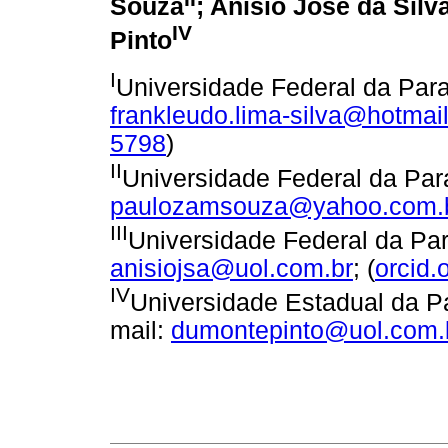
Souza
; Anísio José da Silv
IV
Pinto
I
Universidade Federal da Para
frankleudo.lima-silva@hotmai
5798
)
II
Universidade Federal da Para
paulozamsouza@yahoo.com.
III
Universidade Federal da Par
anisiojsa@uol.com.br
; (
orcid.
IV
Universidade Estadual da Pa
mail:
dumontepinto@uol.com.