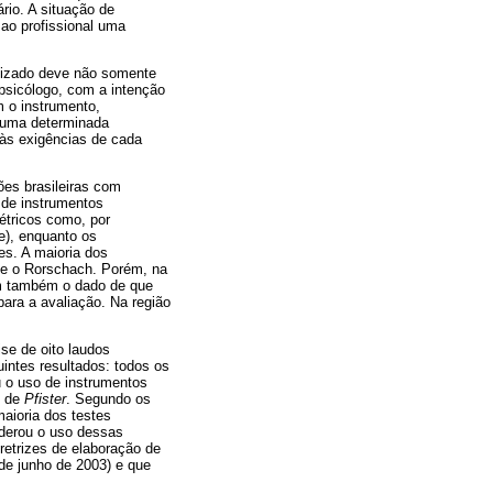
rio. A situação de
 ao profissional uma
ilizado deve não somente
psicólogo, com a intenção
m o instrumento,
a uma determinada
 às exigências de cada
ões brasileiras com
 de instrumentos
étricos como, por
e), enquanto os
es. A maioria dos
 e o Rorschach. Porém, na
am também o dado de que
ara a avaliação. Na região
se de oito laudos
uintes resultados: todos os
u o uso de instrumentos
s de
Pfister
. Segundo os
aioria dos testes
siderou o uso dessas
retrizes de elaboração de
de junho de 2003) e que