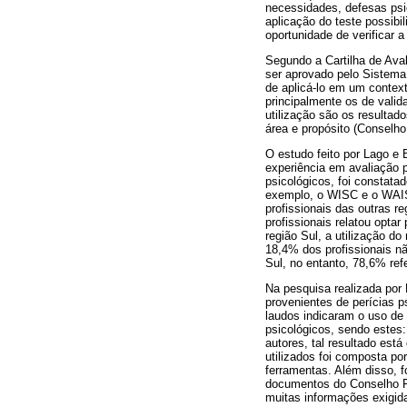
necessidades, defesas psic
aplicação do teste possibi
oportunidade de verificar 
Segundo a Cartilha de Aval
ser aprovado pelo Sistema
de aplicá-lo em um context
principalmente os de vali
utilização são os resultad
área e propósito (Conselho
O estudo feito por Lago e 
experiência em avaliação p
psicológicos, foi constata
exemplo, o WISC e o WAIS
profissionais das outras r
profissionais relatou optar
região Sul, a utilização 
18,4% dos profissionais n
Sul, no entanto, 78,6% ref
Na pesquisa realizada por 
provenientes de perícias p
laudos indicaram o uso de 
psicológicos, sendo estes:
autores, tal resultado es
utilizados foi composta por
ferramentas. Além disso, 
documentos do Conselho Fe
muitas informações exigid