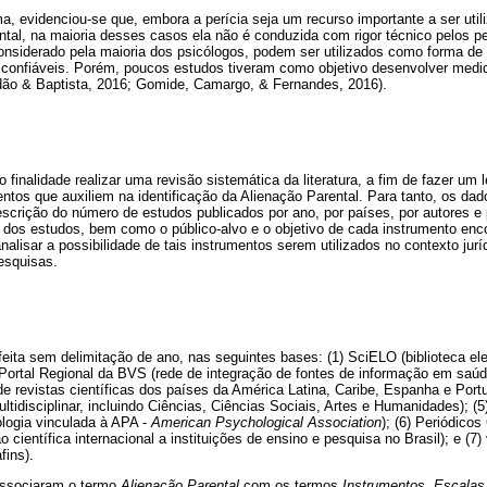
, evidenciou-se que, embora a perícia seja um recurso importante a ser uti
ntal, na maioria desses casos ela não é conduzida com rigor técnico pelos pe
nsiderado pela maioria dos psicólogos, podem ser utilizados como forma de
s confiáveis. Porém, poucos estudos tiveram como objetivo desenvolver med
ndão & Baptista, 2016; Gomide, Camargo, & Fernandes, 2016).
 finalidade realizar uma revisão sistemática da literatura, a fim de fazer um
ntos que auxiliem na identificação da Alienação Parental. Para tanto, os da
escrição do número de estudos publicados por ano, por países, por autores e
 dos estudos, bem como o público-alvo e o objetivo de cada instrumento enc
nalisar a possibilidade de tais instrumentos serem utilizados no contexto jur
pesquisas.
 feita sem delimitação de ano, nas seguintes bases: (1) SciELO (biblioteca ele
(2) Portal Regional da BVS (rede de integração de fontes de informação em saú
 de revistas científicas dos países da América Latina, Caribe, Espanha e Portu
ltidisciplinar, incluindo Ciências, Ciências Sociais, Artes e Humanidades); (
ologia vinculada à APA -
American Psychological Association
); (6) Periódicos
o científica internacional a instituições de ensino e pesquisa no Brasil); e (
fins).
 associaram o termo
Alienação Parental
com os termos
Instrumentos
,
Escalas