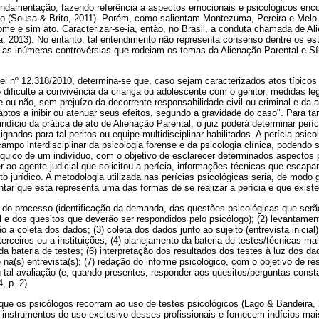
ndamentação, fazendo referência a aspectos emocionais e psicológicos enc
o (Sousa & Brito, 2011). Porém, como salientam Montezuma, Pereira e Melo (
me e sim ato. Caracterizar-se-ia, então, no Brasil, a conduta chamada de Al
a, 2013). No entanto, tal entendimento não representa consenso dentre os es
as inúmeras controvérsias que rodeiam os temas da Alienação Parental e S
 nº 12.318/2010, determina-se que, caso sejam caracterizados atos típicos 
 dificulte a convivência da criança ou adolescente com o genitor, medidas l
e ou não, sem prejuízo da decorrente responsabilidade civil ou criminal e da 
ptos a inibir ou atenuar seus efeitos, segundo a gravidade do caso". Para ta
ndício da prática de ato de Alienação Parental, o juiz poderá determinar períc
gnados para tal peritos ou equipe multidisciplinar habilitados. A perícia psic
campo interdisciplinar da psicologia forense e da psicologia clínica, podendo
íquico de um indivíduo, com o objetivo de esclarecer determinados aspectos 
er ao agente judicial que solicitou a perícia, informações técnicas que esc
 jurídico. A metodologia utilizada nas perícias psicológicas seria, de modo g
entar que esta representa uma das formas de se realizar a perícia e que exis
os do processo (identificação da demanda, das questões psicológicas que serã
al e dos quesitos que deverão ser respondidos pelo psicólogo); (2) levantame
o a coleta dos dados; (3) coleta dos dados junto ao sujeito (entrevista inicial
terceiros ou a instituições; (4) planejamento da bateria de testes/técnicas m
da bateria de testes; (6) interpretação dos resultados dos testes à luz dos d
 na(s) entrevista(s); (7) redação do informe psicológico, com o objetivo de 
u tal avaliação (e, quando presentes, responder aos quesitos/perguntas cons
4, p. 2)
que os psicólogos recorram ao uso de testes psicológicos (Lago & Bandeira,
o instrumentos de uso exclusivo desses profissionais e fornecem indícios ma