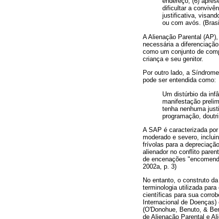
endereço; (6) aprese
dificultar a convivê
justificativa, visan
ou com avós. (Brasi
A Alienação Parental (AP)
necessária a diferenciação
como um conjunto de compo
criança e seu genitor.
Por outro lado, a Síndrome
pode ser entendida como:
Um distúrbio da inf
manifestação prelim
tenha nenhuma justi
programação, doutrin
A SAP é caracterizada por
moderado e severo, incluin
frívolas para a depreciaçã
alienador no conflito paren
de encenações "encomendad
2002a, p. 3)
No entanto, o construto da
terminologia utilizada par
científicas para sua corro
Internacional de Doenças)
(O'Donohue, Benuto, & Ben
de Alienação Parental e Al