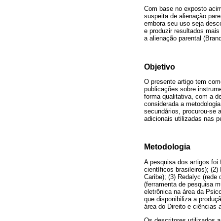
Com base no exposto acima
suspeita de alienação pare
embora seu uso seja desco
e produzir resultados mai
a alienação parental (Bra
Objetivo
O presente artigo tem como
publicações sobre instrume
forma qualitativa, com a d
considerada a metodologia
secundários, procurou-se a
adicionais utilizadas nas 
Metodologia
A pesquisa dos artigos foi
científicos brasileiros); 
Caribe); (3) Redalyc (rede
(ferramenta de pesquisa mu
eletrônica na área da Psic
que disponibiliza a produçã
área do Direito e ciências a
Os descritores utilizados