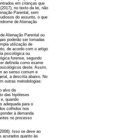
ontrados em crianças que
2017), no texto da lei, não
ienação Parental, sem
tudiosos do assunto, o que
índrome de Alienação
de Alienação Parental ou
egais poderão ser tomadas
ampla utilização de
nto, de acordo com o artigo
ia psicológica ou
ológica forense, segundo
 ser definida como exame
psicológicos deste. Assim,
apam ao senso comum e
eral, a descrita abaixo. No
tem outras metodologias:
o alvo da
nto das hipóteses
) e, quando
ais adequada para o
ados colhidos nos
responder à demanda
tantes no processo
 2008). Isso se deve ao
is acurados quanto às