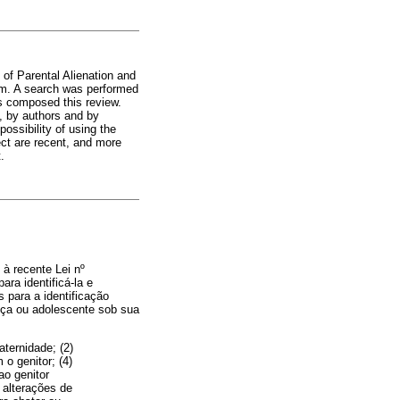
n of Parental Alienation and
tem. A search was performed
es composed this review.
s, by authors and by
ossibility of using the
ect are recent, and more
.
 à recente Lei nº
ra identificá-la e
s para a identificação
nça ou adolescente sob sua
ternidade; (2)
 o genitor; (4)
ao genitor
 alterações de