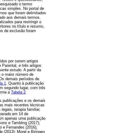
pesquisado o termo
cas simples. No portal de
rmos que foram delimitados
iado aos demais termos.
izados para restringir o
itores no título e resumo,
ios de exclusão foram
ídos por serem artigos
Parental, e três artigos
ente estudo. A partir da
u o maior número de
. Os demais períodos de
la 1
. Quanto à publicação
em segundo lugar, com três
forme a
Tabela 2
.
ês publicações e os demais
 as mais recentes técnicas
legais, terapia familiar,
uperado em 14 de
iram apenas uma publicação
sons e Tambling (2017);
o e Fernandes (2016);
e (2013); Moné e Biringen