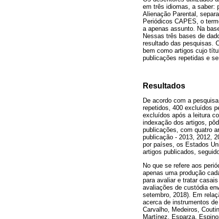
em três idiomas, a saber:
Alienação Parental, separa
Periódicos CAPES, o termo
a apenas assunto. Na base
Nessas três bases de dados
resultado das pesquisas. O
bem como artigos cujo títu
publicações repetidas e s
Resultados
De acordo com a pesquisa r
repetidos, 400 excluídos p
excluídos após a leitura c
indexação dos artigos, pô
publicações, com quatro ar
publicação - 2013, 2012, 
por países, os Estados Un
artigos publicados, segui
No que se refere aos perió
apenas uma produção cad
para avaliar e tratar casai
avaliações de custódia env
setembro, 2018). Em relaç
acerca de instrumentos de
Carvalho, Medeiros, Couti
Martínez, Esparza, Espino