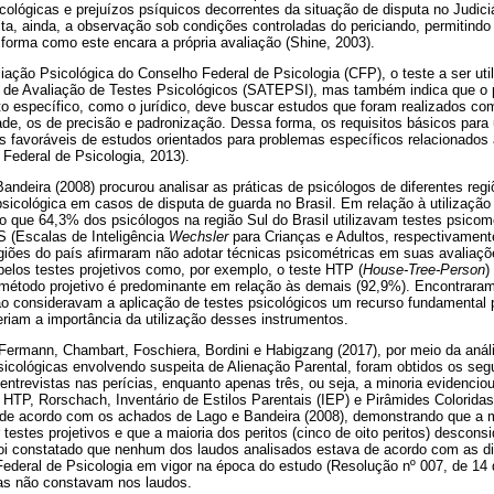
ológicas e prejuízos psíquicos decorrentes da situação de disputa no Judiciá
lita, ainda, a observação sob condições controladas do periciando, permitindo
a forma como este encara a própria avaliação (Shine, 2003).
iação Psicológica do Conselho Federal de Psicologia (CFP), o teste a ser ut
 de Avaliação de Testes Psicológicos (SATEPSI), mas também indica que o 
o específico, como o jurídico, deve buscar estudos que foram realizados co
dade, os de precisão e padronização. Dessa forma, os requisitos básicos par
os favoráveis de estudos orientados para problemas específicos relacionados
 Federal de Psicologia, 2013).
Bandeira (2008) procurou analisar as práticas de psicólogos de diferentes regi
sicológica em casos de disputa de guarda no Brasil. Em relação à utilização
do que 64,3% dos psicólogos na região Sul do Brasil utilizavam testes psicom
 (Escalas de Inteligência
Wechsler
para Crianças e Adultos, respectivament
egiões do país afirmaram não adotar técnicas psicométricas em suas avaliaçõ
 pelos testes projetivos como, por exemplo, o teste HTP (
House-Tree-Person
)
do método projetivo é predominante em relação às demais (92,9%). Encontrar
ão consideravam a aplicação de testes psicológicos um recurso fundamental p
eriam a importância da utilização desses instrumentos.
Fermann, Chambart, Foschiera, Bordini e Habigzang (2017), por meio da análi
sicológicas envolvendo suspeita de Alienação Parental, foram obtidos os seg
entrevistas nas perícias, enquanto apenas três, ou seja, a minoria evidencio
 HTP, Rorschach, Inventário de Estilos Parentais (IEP) e Pirâmides Colorida
tá de acordo com os achados de Lago e Bandeira (2008), demonstrando que a m
 testes projetivos e que a maioria dos peritos (cinco de oito peritos) descon
foi constatado que nenhum dos laudos analisados estava de acordo com as di
deral de Psicologia em vigor na época do estudo (Resolução nº 007, de 14 
as não constavam nos laudos.