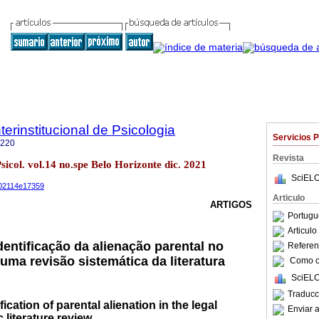
terinstitucional de Psicologia
Servicios 
8220
Revista
Psicol. vol.14 no.spe Belo Horizonte dic. 2021
SciELO
s202114e17359
Articulo
ARTIGOS
Portugu
Articul
dentificação da alienação parental no
Referenc
 uma revisão sistemática da literatura
Como ci
SciELO
Traducc
fication of parental alienation in the legal
Enviar a
 literature review