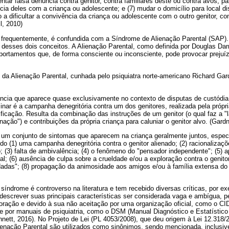
ntar falsa denúncia contra genitor, contra familiares deste ou contra avós, pa
ncia deles com a criança ou adolescente; e (7) mudar o domicílio para local d
do a dificultar a convivência da criança ou adolescente com o outro genitor, c
l, 2010)
, frequentemente, é confundida com a Síndrome de Alienação Parental (SAP).
 desses dois conceitos. A Alienação Parental, como definida por Douglas Darn
rtamentos que, de forma consciente ou inconsciente, pode provocar prejuí
 da Alienação Parental, cunhada pelo psiquiatra norte-americano Richard Ga
ância que aparece quase exclusivamente no contexto de disputas de custódia
inar é a campanha denegritória contra um dos genitores, realizada pela própr
ficação. Resulta da combinação das instruções de um genitor (o qual faz a "
ação") e contribuições da própria criança para caluniar o genitor alvo. (Gardn
 um conjunto de sintomas que aparecem na criança geralmente juntos, espec
do (1) uma campanha denegritória contra o genitor alienado; (2) racionalizaç
o; (3) falta de ambivalência; (4) o fenômeno do "pensador independente"; (5) a
tal; (6) ausência de culpa sobre a crueldade e/ou a exploração contra o genito
as"; (8) propagação da animosidade aos amigos e/ou à família extensa do g
 síndrome é controverso na literatura e tem recebido diversas críticas, por ex
a descrever suas principais características ser considerada vaga e ambígua, pe
boração e devido à sua não aceitação por uma organização oficial, como o CI
 e por manuais de psiquiatria, como o DSM (Manual Diagnóstico e Estatístico
nett, 2016). No Projeto de Lei (PL 4053/2008), que deu origem à Lei 12.318
ienação Parental são utilizados como sinônimos, sendo mencionada, inclusive