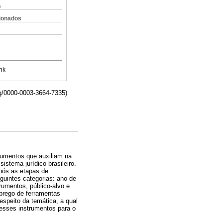
s
cionados
nk
rg/0000-0003-3664-7335)
trumentos que auxiliam na
istema jurídico brasileiro.
após as etapas de
guintes categorias: ano de
rumentos, público-alvo e
mprego de ferramentas
espeito da temática, a qual
esses instrumentos para o