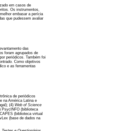
lizado em casos de
ritos. Os instrumentos,
 melhor embasar a perícia
idas que pudessem avaliar
 levantamento das
dos foram agrupados de
 por periódicos. Também foi
ontrado. Como objetivos
ídico e as ferramentas
trônica de periódicos
de na América Latina e
gal); (4)
Web of Science
5) PsycINFO (biblioteca
 CAPES (biblioteca virtual
7) vLex (base de dados na
,
Testes e Questionários
,