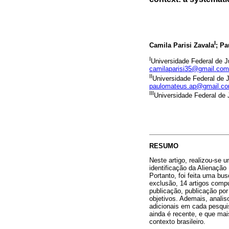
I
Camila Parisi Zavala
; P
I
Universidade Federal de Ju
camilaparisi35@gmail.com
II
Universidade Federal de Ju
paulomateus.ap@gmail.c
III
Universidade Federal de J
RESUMO
Neste artigo, realizou-se 
identificação da Alienação 
Portanto, foi feita uma bu
exclusão, 14 artigos comp
publicação, publicação por
objetivos. Ademais, analis
adicionais em cada pesquis
ainda é recente, e que ma
contexto brasileiro.