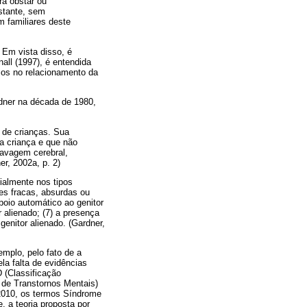
ra obstar ou
istante, sem
om familiares deste
 Em vista disso, é
all (1997), é entendida
zos no relacionamento da
rdner na década de 1980,
 de crianças. Sua
ia criança e que não
lavagem cerebral,
er, 2002a, p. 2)
ialmente nos tipos
ões fracas, absurdas ou
poio automático ao genitor
r alienado; (7) a presença
enitor alienado. (Gardner,
emplo, pelo fato de a
la falta de evidências
D (Classificação
 de Transtornos Mentais)
/2010, os termos Síndrome
, a teoria proposta por