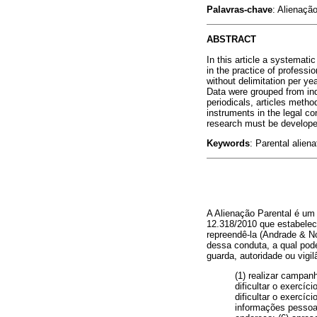
Palavras-chave
: Alienaçã
ABSTRACT
In this article a systematic
in the practice of professi
without delimitation per ye
Data were grouped from inde
periodicals, articles meth
instruments in the legal co
research must be developed,
Keywords
: Parental alien
A Alienação Parental é um 
12.318/2010 que estabelece
repreendê-la (Andrade & Noj
dessa conduta, a qual pod
guarda, autoridade ou vigil
(1) realizar campan
dificultar o exercíc
dificultar o exercíc
informações pessoai