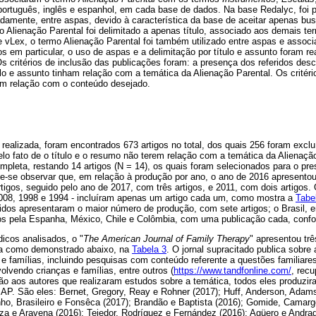
 português, inglês e espanhol, em cada base de dados. Na base Redalyc, foi 
damente, entre aspas, devido à característica da base de aceitar apenas bus
 Alienação Parental foi delimitado a apenas título, associado aos demais te
 vLex, o termo Alienação Parental foi também utilizado entre aspas e assoc
 em particular, o uso de aspas e a delimitação por título e assunto foram real
s critérios de inclusão das publicações foram: a presença dos referidos descr
lo e assunto tinham relação com a temática da Alienação Parental. Os critér
em relação com o conteúdo desejado.
ealizada, foram encontrados 673 artigos no total, dos quais 256 foram exclu
elo fato de o título e o resumo não terem relação com a temática da Alienação 
ompleta, restando 14 artigos (N = 14), os quais foram selecionados para o pres
de-se observar que, em relação à produção por ano, o ano de 2016 apresento
tigos, seguido pelo ano de 2017, com três artigos, e 2011, com dois artigos
2008, 1998 e 1994 - incluíram apenas um artigo cada um, como mostra a
Tabe
idos apresentaram o maior número de produção, com sete artigos; o Brasil, 
dos pela Espanha, México, Chile e Colômbia, com uma publicação cada, con
dicos analisados, o "
The American Journal of Family Therapy
" apresentou tr
a como demonstrado abaixo, na
Tabela 3
. O jornal supracitado publica sobre
s e famílias, incluindo pesquisas com conteúdo referente a questões familiares 
olvendo crianças e famílias, entre outros (
https://www.tandfonline.com/
, rec
ão aos autores que realizaram estudos sobre a temática, todos eles produz
 AP. São eles: Bernet, Gregory, Reay e Rohner (2017); Huff, Anderson, Adam
nho, Brasileiro e Fonsêca (2017); Brandão e Baptista (2016); Gomide, Camarg
za e Aravena (2016); Tejedor, Rodríguez e Fernández (2016); Agüero e Andrad