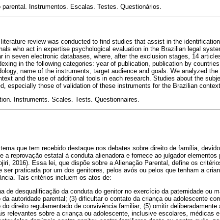
o parental. Instrumentos. Escalas. Testes. Questionários.
 literature review was conducted to find studies that assist in the identificatio
onals who act in expertise psychological evaluation in the Brazilian legal sys
ar in seven electronic databases, where, after the exclusion stages, 14 articl
xing in the following categories: year of publication, publication by countrie
odology, name of the instruments, target audience and goals. We analyzed the p
ntext and the use of additional tools in each research. Studies about the subj
 especially those of validation of these instruments for the Brazilian context
ation. Instruments. Scales. Tests. Questionnaires.
tema que tem recebido destaque nos debates sobre direito de família, devido
 a reprovação estatal à conduta alienadora e fornece ao julgador elementos pa
iri, 2016). Essa lei, que dispõe sobre a Alienação Parental, define os critério
e ser praticada por um dos genitores, pelos avós ou pelos que tenham a cria
ância. Tais critérios incluem os atos de:
ha de desqualificação da conduta do genitor no exercício da paternidade ou ma
io da autoridade parental; (3) dificultar o contato da criança ou adolescente com
io do direito regulamentado de convivência familiar; (5) omitir deliberadamente 
s relevantes sobre a criança ou adolescente, inclusive escolares, médicas e