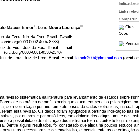
Indicadore
Links rela
Compartir
II
III
Otros
aulo Mateus Elmor
; Lelio Moura Lourenço
Otros
iz de Fora, Juiz de Fora, Brasil. E-mail:
(orcid.org/0000-0002-4004-8733)
Permali
iz de Fora, Juiz de Fora, Brasil. E-mail:
om
(orcid.org/0000-0001-8330-2378)
uiz de Fora, Juiz de Fora, Brasil. E-mail:
lemolo2004@hotmail.com
(orcid.o
uma revisão sistemática da literatura para levantamento de estudos sobre ins
Parental e na prática de profissionais que atuam em perícias psicológicas no s
sca, sem delimitação por ano, em sete bases de dados eletrônicas, na qual, 
useram esta revisão. Os dados foram agrupados a partir da indexação nas se
 países, por autores e por periódicos, metodologia dos artigos, nome dos inst
ou-se a possibilidade de utilização dos instrumentos no contexto legal e o e
a. Dentre alguns resultados, foi constatado que ainda há poucos estudos a r
is pesquisas necessitam ser desenvolvidas, especialmente as de validação d