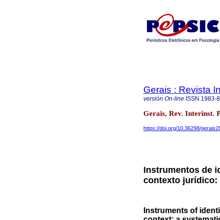
Gerais : Revista In
versión On-line
ISSN
1983-
Gerais, Rev. Interinst. 
https://doi.org/10.36298/gerai
Instrumentos de i
contexto jurídico:
Instruments of identi
context: a systematic