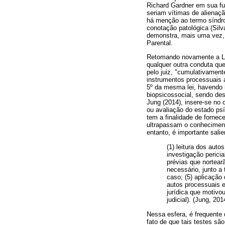
Richard Gardner em sua fu
seriam vítimas de alienaçã
há menção ao termo síndro
conotação patológica (Silv
demonstra, mais uma vez, 
Parental.
Retomando novamente a Lei
qualquer outra conduta que
pelo juiz, "cumulativament
instrumentos processuais a
5º da mesma lei, havendo i
biopsicossocial, sendo desi
Jung (2014), insere-se no 
ou avaliação do estado ps
tem a finalidade de fornec
ultrapassam o conhecimento
entanto, é importante sali
(1) leitura dos aut
investigação perici
prévias que nortearã
necessário, junto a 
caso; (5) aplicação 
autos processuais e
jurídica que motivo
judicial). (Jung, 201
Nessa esfera, é frequente 
fato de que tais testes sã