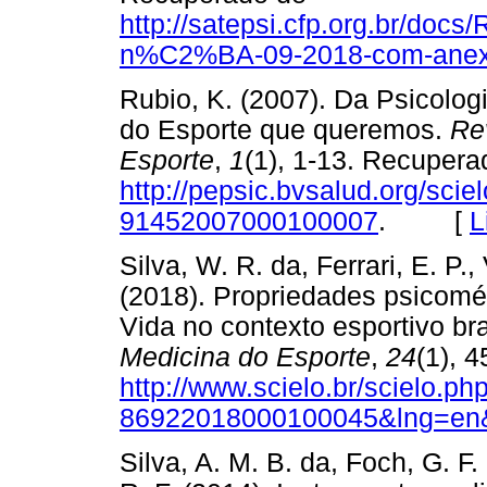
http://satepsi.cfp.org.br/
n%C2%BA-09-2018-com-anex
Rubio, K. (2007). Da Psicolog
do Esporte que queremos.
Rev
Esporte
,
1
(1), 1-13. Recupera
http://pepsic.bvsalud.org/sci
91452007000100007
. [
L
Silva, W. R. da, Ferrari, E. P.,
(2018). Propriedades psicomé
Vida no contexto esportivo bra
Medicina do Esporte
,
24
(1), 
http://www.scielo.br/scielo.p
86922018000100045&lng=en&
Silva, A. M. B. da, Foch, G. F