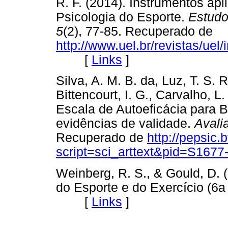
R. F. (2014). Instrumentos ap
Psicologia do Esporte.
Estudo
5
(2), 77-85. Recuperado de
http://www.uel.br/revistas/uel
[
Links
]
Silva, A. M. B. da, Luz, T. S. 
Bittencourt, I. G., Carvalho, L
Escala de Autoeficácia para B
evidências de validade.
Avali
Recuperado de
http://pepsic.
script=sci_arttext&pid=S16
Weinberg, R. S., & Gould, D.
do Esporte e do Exercício (6a 
[
Links
]