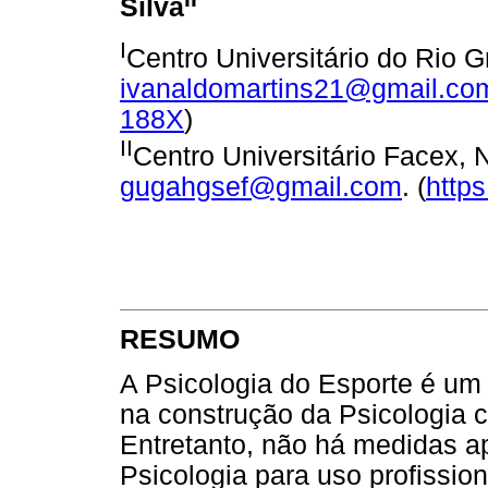
Silva
I
Centro Universitário do Rio Gr
ivanaldomartins21@gmail.co
188X
)
II
Centro Universitário Facex, Na
gugahgsef@gmail.com
. (
http
RESUMO
A Psicologia do Esporte é u
na construção da Psicologia c
Entretanto, não há medidas a
Psicologia para uso profission