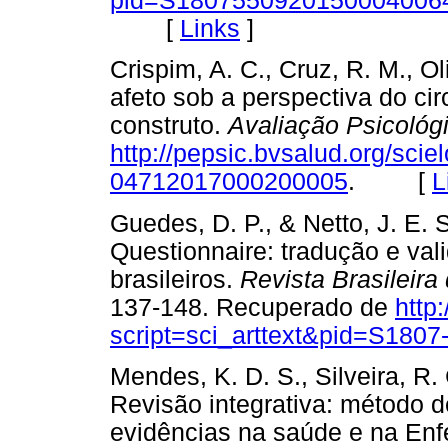
pid=S180755092015000400641
[
Links
]
Crispim, A. C., Cruz, R. M., Ol
afeto sob a perspectiva do ci
construto.
Avaliação Psicológ
http://pepsic.bvsalud.org/sci
04712017000200005
. [
L
Guedes, D. P., & Netto, J. E. S
Questionnaire: tradução e val
brasileiros.
Revista Brasileira
137-148. Recuperado de
http
script=sci_arttext&pid=S18
Mendes, K. D. S., Silveira, R.
Revisão integrativa: método 
evidências na saúde e na E