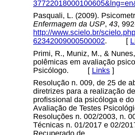
37722018000100605&lng=en&
Pasquali, L. (2009). Psicomet
Enfermagem da USP
,
43
, 99
http://www.scielo.br/scielo.p
62342009000500002
. [
L
Primi, R., Muniz, M., & Nunes
polêmicas em avaliação psico
Psicólogo. [
Links
]
Resolução n. 009, de 25 de ab
diretrizes para a realização d
profissional da psicóloga e d
Avaliação de Testes Psicológ
Resoluções n. 002/2003, n. 0
Técnicas n. 01/2017 e 02/201
Recuperado de