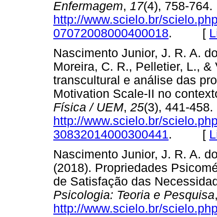
Enfermagem
,
17
(4), 758-764
http://www.scielo.br/scielo.p
07072008000400018
. [
L
Nascimento Junior, J. R. A. do,
Moreira, C. R., Pelletier, L., &
transcultural e análise das p
Motivation Scale-II no context
Física / UEM
,
25
(3), 441-458
http://www.scielo.br/scielo.p
30832014000300441
. [
L
Nascimento Junior, J. R. A. do,
(2018). Propriedades Psicomét
de Satisfação das Necessida
Psicologia: Teoria e Pesquisa
http://www.scielo.br/scielo.p