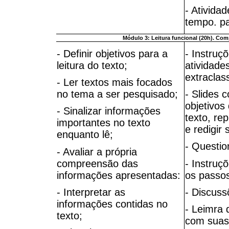
- Ativida
tempo. p
Módulo 3: Leitura funcional (20h). Comp
- Definir objetivos para a
- Instruç
leitura do texto;
atividade
extraclas
- Ler textos mais focados
no tema a ser pesquisado;
- Slides 
objetivos 
- Sinalizar informações
texto, re
importantes no texto
e redigir 
enquanto lê;
- Questio
- Avaliar a própria
compreensão das
- Instruç
informações apresentadas:
os passos
- Interpretar as
- Discuss
informações contidas no
- Leimra 
texto;
com suas 