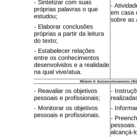
- Sintetizar com suas
- Ativida
próprias palavras o que
em casa c
estudou;
sobre as 
- Elaborar conclusões
próprias a partir da leitura
do texto;
- Estabelecer relações
entre os conhecimentos
desenvolvidos e a realidade
na qual vive/atua.
Módulo 4: Automonitoramento (4h)
- Reavaliar os objetivos
- Instruç
pessoais e profissionais;
realizada
- Monitorar os objetivos
- Informa
pessoais e profissionais.
- Preench
pessoais.
alcançá-l