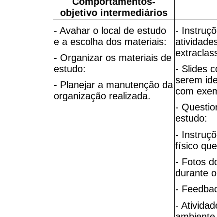
Comportamentos-
objetivo intermediários
- Avahar o local de estudo
- Instruç
e a escolha dos materiais:
atividade
extraclas
- Organizar os materiais de
estudo:
- Slides 
serem ide
- Planejar a manutenção da
com exemp
organização realizada.
- Questio
estudo:
- Instruç
físico qu
- Fotos d
durante o
- Feedbac
- Ativida
ambiente 