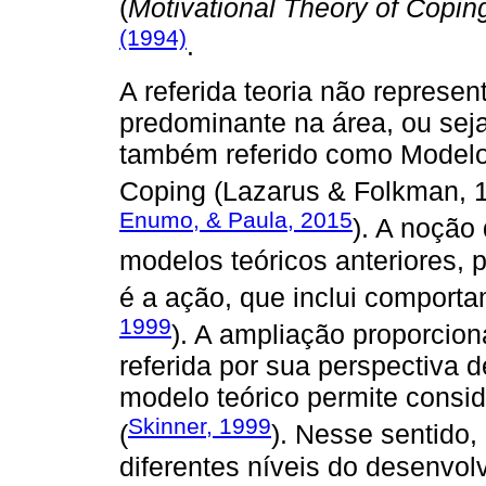
(
Motivational Theory of Copin
(1994)
.
A referida teoria não represe
predominante na área, ou sej
também referido como Modelo
Coping (Lazarus & Folkman, 
Enumo, & Paula, 2015
). A noção
modelos teóricos anteriores,
é a ação, que inclui comport
1999
). A ampliação proporci
referida por sua perspectiva 
modelo teórico permite conside
Skinner, 1999
(
). Nesse sentido
diferentes níveis do desenvol