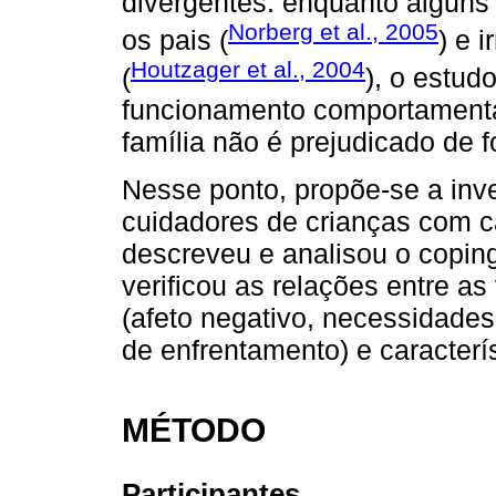
divergentes: enquanto alguns
Norberg et al., 2005
os pais (
) e 
Houtzager et al., 2004
(
), o estud
funcionamento comportamenta
família não é prejudicado de f
Nesse ponto, propõe-se a inv
cuidadores de crianças com c
descreveu e analisou o copi
verificou as relações entre a
(afeto negativo, necessidades
de enfrentamento) e caracterí
MÉTODO
Participantes