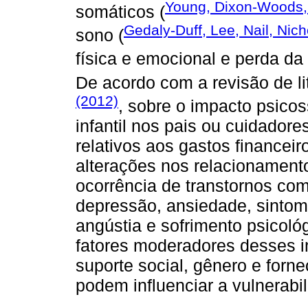
Young, Dixon-Woods, 
somáticos (
Gedaly-Duff, Lee, Nail, Nic
sono (
física e emocional e perda da 
De acordo com a revisão de li
(2012)
, sobre o impacto psicos
infantil nos pais ou cuidador
relativos aos gastos financei
alterações nos relacionament
ocorrência de transtornos co
depressão, ansiedade, sintom
angústia e sofrimento psicológ
fatores moderadores desses i
suporte social, gênero e forn
podem influenciar a vulnerabi