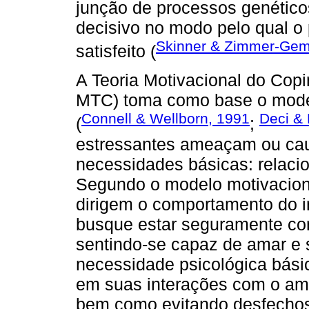
junção de processos genéticos,
decisivo no modo pelo qual o
Skinner & Zimmer-Gem
satisfeito (
A Teoria Motivacional do Copi
MTC) toma como base o model
Connell & Wellborn, 1991
Deci &
(
;
estressantes ameaçam ou ca
necessidades básicas: relaci
Segundo o modelo motivacion
dirigem o comportamento do in
busque estar seguramente co
sentindo-se capaz de amar e 
necessidade psicológica básic
em suas interações com o amb
bem como evitando desfechos 