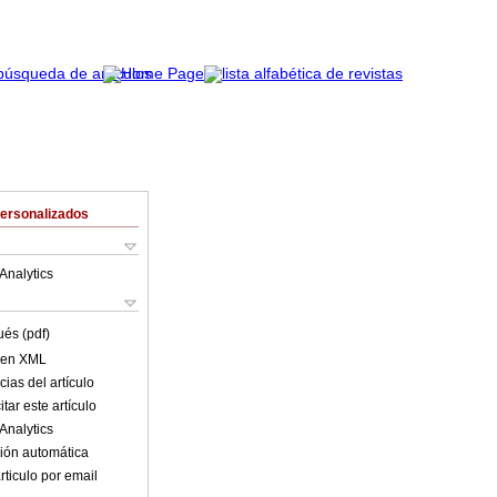
Personalizados
Analytics
ués (pdf)
o en XML
ias del artículo
tar este artículo
Analytics
ión automática
rticulo por email