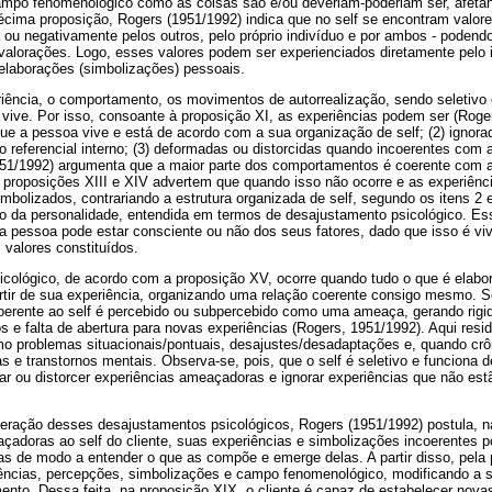
mpo fenomenológico como as coisas são e/ou deveriam-poderiam ser, afetan
cima proposição, Rogers (1951/1992) indica que no self se encontram valore
a ou negativamente pelos outros, pelo próprio indivíduo e por ambos - podendo
valorações. Logo, esses valores podem ser experienciados diretamente pelo 
 elaborações (simbolizações) pessoais.
eriência, o comportamento, os movimentos de autorrealização, sendo seletivo
 vive. Por isso, consoante à proposição XI, as experiências podem ser (Roger
ue a pessoa vive e está de acordo com a sua organização de self; (2) ignor
referencial interno; (3) deformadas ou distorcidas quando incoerentes com a 
951/1992) argumenta que a maior parte dos comportamentos é coerente com a
s proposições XIII e XIV advertem que quando isso não ocorre e as experiên
olizados, contrariando a estrutura organizada de self, segundo os itens 2 e
o da personalidade, entendida em termos de desajustamento psicológico. Es
 pessoa pode estar consciente ou não dos seus fatores, dado que isso é v
valores constituídos.
icológico, de acordo com a proposição XV, ocorre quando tudo o que é elabora
artir de sua experiência, organizando uma relação coerente consigo mesmo. 
oerente ao self é percebido ou subpercebido como uma ameaça, gerando rigid
 e falta de abertura para novas experiências (Rogers, 1951/1992). Aqui resi
o problemas situacionais/pontuais, desajustes/desadaptações e, quando crôn
 e transtornos mentais. Observa-se, pois, que o self é seletivo e funciona d
itar ou distorcer experiências ameaçadoras e ignorar experiências que não e
eração desses desajustamentos psicológicos, Rogers (1951/1992) postula, n
çadoras ao self do cliente, suas experiências e simbolizações incoerentes 
s de modo a entender o que as compõe e emerge delas. A partir disso, pela p
ências, percepções, simbolizações e campo fenomenológico, modificando a s
ento. Dessa feita, na proposição XIX, o cliente é capaz de estabelecer nova