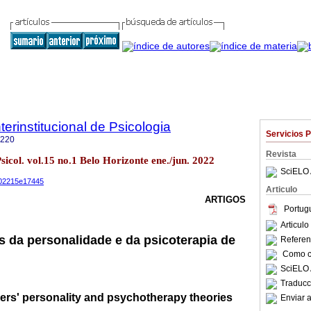
terinstitucional de Psicologia
Servicios 
8220
Revista
Psicol. vol.15 no.1 Belo Horizonte ene./jun. 2022
SciELO 
s202215e17445
Articulo
ARTIGOS
Portug
Articul
as da personalidade e da psicoterapia de
Referenc
Como ci
SciELO 
Traducc
ers' personality and psychotherapy theories
Enviar a