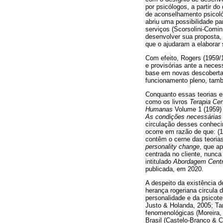
por psicólogos, a partir d
de aconselhamento psicoló
abriu uma possibilidade par
serviços (Scorsolini-Comin
desenvolver sua proposta, 
que o ajudaram a elaborar s
Com efeito, Rogers (1959/1
e provisórias ante a nece
base em novas descobertas.
funcionamento pleno, tam
Conquanto essas teorias e
como os livros
Terapia Cen
Humanas
Volume 1 (1959) 
As condições necessárias 
circulação desses conhecim
ocorre em razão de que: (1
contêm o cerne das teoria
personality change
, que a
centrada no cliente, nunca 
intitulado
Abordagem Cent
publicada, em 2020.
A despeito da existência d
herança rogeriana circula d
personalidade e da psicot
Justo & Holanda, 2005; Tam
fenomenológicas (Moreira, 
Brasil (Castelo-Branco & Ci