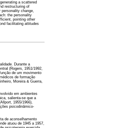
 generating a scattered
nd restructuring of
r personality change,
ach: the personality
icient, pointing other
d facilitating attitudes
alidade. Durante a
entral (Rogers, 1951/1992,
m função de um movimento
 a médicos de formação
Pinheiro, Moreira & Guerra,
nvolvido em ambientes
ca, salienta-se que a
Allport, 1955/1966),
ações psicodinâmico-
sta de aconselhamento
 onde atuou de 1945 a 1957,
de psicoterapia exercida