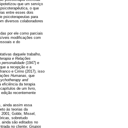
hipotetizou que um serviço
psicoterapêutica, o que
iras entre esses dois
de psicoterapeutas para
com diversos colaboradores
idas por ele como parciais
ssíveis modificações com
essoais e do
ativas daquele trabalho,
terapia e Relações
 personalidade
(1947) e
que a recepção e a
ranco e Cirino (2017), isso
elações Humanas
, que
ychotherapy and
eficiência da terapia
capítulos de um livro,
a edição recentemente
s, ainda assim essa
eto às teorias da
 2001; Gobbi, Missel,
óricas, sobretudo
, ainda são editados no
trada no cliente;
Grupos