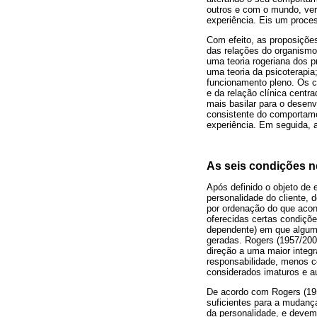
outros e com o mundo, veri
experiência. Eis um proce
Com efeito, as proposições
das relações do organismo
uma teoria rogeriana dos 
uma teoria da psicoterapia
funcionamento pleno. Os c
e da relação clínica centr
mais basilar para o desenv
consistente do comportamen
experiência. Em seguida, a
As seis condições n
Após definido o objeto de
personalidade do cliente,
por ordenação do que acont
oferecidas certas condiçõe
dependente) em que alguma
geradas. Rogers (1957/200
direção a uma maior integ
responsabilidade, menos co
considerados imaturos e 
De acordo com Rogers (19
suficientes para a mudanç
da personalidade, e devem