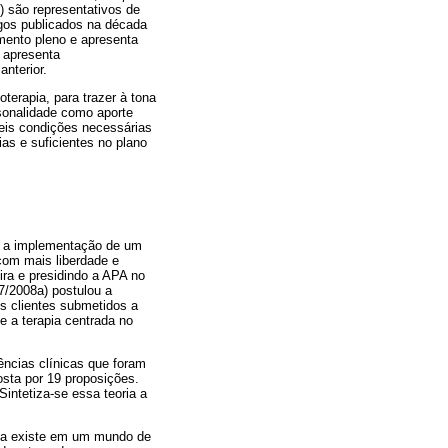
) são representativos de
igos publicados na década
mento pleno e apresenta
 apresenta
nterior.
terapia, para trazer à tona
rsonalidade como aporte
seis condições necessárias
as e suficientes no plano
ra a implementação de um
com mais liberdade e
ra e presidindo a APA no
7/2008a) postulou a
s clientes submetidos a
e a terapia centrada no
ncias clínicas que foram
sta por 19 proposições.
intetiza-se essa teoria a
oa existe em um mundo de