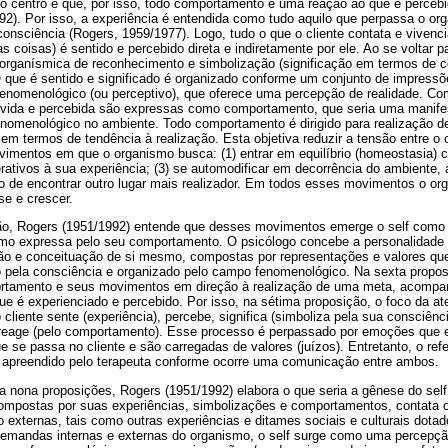
 o centro e que, por isso, todo comportamento é uma reação ao que é perce
92). Por isso, a experiência é entendida como tudo aquilo que perpassa o or
consciência (Rogers, 1959/1977). Logo, tudo o que o cliente contata e viven
s coisas) é sentido e percebido direta e indiretamente por ele. Ao se voltar p
ganísmica de reconhecimento e simbolização (significação em termos de c
 que é sentido e significado é organizado conforme um conjunto de impress
nomenológico (ou perceptivo), que oferece uma percepção de realidade. C
ivida e percebida são expressas como comportamento, que seria uma manife
nomenológico no ambiente. Todo comportamento é dirigido para realização 
 em termos de tendência à realização. Esta objetiva reduzir a tensão entre o
imentos em que o organismo busca: (1) entrar em equilíbrio (homeostasia) c
ativos à sua experiência; (3) se automodificar em decorrência do ambiente, 
o de encontrar outro lugar mais realizador. Em todos esses movimentos o org
se e crescer.
ição, Rogers (1951/1992) entende que desses movimentos emerge o self com
smo expressa pelo seu comportamento. O psicólogo concebe a personalidade 
o e conceituação de si mesmo, compostas por representações e valores que
o pela consciência e organizado pelo campo fenomenológico. Na sexta propos
ortamento e seus movimentos em direção à realização de uma meta, acomp
é experienciado e percebido. Por isso, na sétima proposição, o foco da ate
o cliente sente (experiência), percebe, significa (simboliza pela sua consciênc
reage (pelo comportamento). Esse processo é perpassado por emoções que
 se passa no cliente e são carregadas de valores (juízos). Entretanto, o refer
 apreendido pelo terapeuta conforme ocorre uma comunicação entre ambos.
a nona proposições, Rogers (1951/1992) elabora o que seria a gênese do self.
mpostas por suas experiências, simbolizações e comportamentos, contata 
xternas, tais como outras experiências e ditames sociais e culturais dotado
emandas internas e externas do organismo, o self surge como uma percepção 