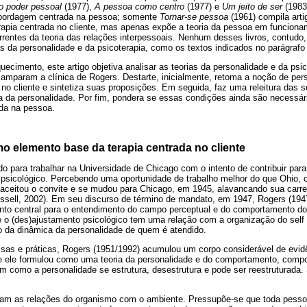
o poder pessoal
(1977),
A pessoa como centro
(1977) e
Um jeito de ser
(1983
 abordagem centrada na pessoa; somente
Tornar-se pessoa
(1961) compila art
erapia centrada no cliente, mas apenas expõe a teoria da pessoa em funciona
rentes da teoria das relações interpessoais. Nenhum desses livros, contudo,
 da personalidade e da psicoterapia, como os textos indicados no parágrafo a
cimento, este artigo objetiva analisar as teorias da personalidade e da psico
 amparam a clínica de Rogers. Destarte, inicialmente, retoma a noção de pe
a no cliente e sintetiza suas proposições. Em seguida, faz uma releitura das 
a da personalidade. Por fim, pondera se essas condições ainda são necessári
da na pessoa.
o elemento base da terapia centrada no cliente
do para trabalhar na Universidade de Chicago com o intento de contribuir pa
psicológico. Percebendo uma oportunidade de trabalho melhor do que Ohio, 
aceitou o convite e se mudou para Chicago, em 1945, alavancando sua carrei
ssell, 2002). Em seu discurso de término de mandato, em 1947, Rogers (194
to central para o entendimento do campo perceptual e do comportamento do
 o (des)ajustamento psicológico tem uma relação com a organização do self 
o da dinâmica da personalidade de quem é atendido.
sas e práticas, Rogers (1951/1992) acumulou um corpo considerável de evidê
 ele formulou como uma teoria da personalidade e do comportamento, compo
como a personalidade se estrutura, desestrutura e pode ser reestruturada. S
rsam as relações do organismo com o ambiente. Pressupõe-se que toda pess