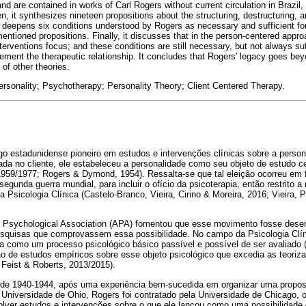
and are contained in works of Carl Rogers without current circulation in Brazil,
, it synthesizes nineteen propositions about the structuring, destructuring, a
it deepens six conditions understood by Rogers as necessary and sufficient fo
mentioned propositions. Finally, it discusses that in the person-centered appro
nterventions focus; and these conditions are still necessary, but not always suff
ement the therapeutic relationship. It concludes that Rogers' legacy goes beyon
f other theories.
ersonality; Psychotherapy; Personality Theory; Client Centered Therapy.
go estadunidense pioneiro em estudos e intervenções clínicas sobre a person
rada no cliente, ele estabeleceu a personalidade como seu objeto de estudo c
1959/1977; Rogers & Dymond, 1954). Ressalta-se que tal eleição ocorreu e
-segunda guerra mundial, para incluir o ofício da psicoterapia, então restrito
a Psicologia Clínica (Castelo-Branco, Vieira, Cirino & Moreira, 2016; Vieira, 
n Psychological Association (APA) fomentou que esse movimento fosse dese
pesquisas que comprovassem essa possibilidade. No campo da Psicologia Clíni
a como um processo psicológico básico passível e possível de ser avaliado (
ão de estudos empíricos sobre esse objeto psicológico que excedia as teoriz
. Feist & Roberts, 2013/2015).
o de 1940-1944, após uma experiência bem-sucedida em organizar uma propo
a Universidade de Ohio, Rogers foi contratado pela Universidade de Chicago,
lver estudos e intervenções sobre o que ele lançou como uma possibilidade 