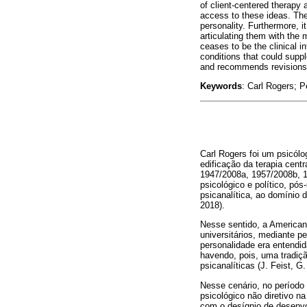
of client-centered therapy 
access to these ideas. Then
personality. Furthermore, 
articulating them with the 
ceases to be the clinical i
conditions that could suppl
and recommends revisions o
Keywords
: Carl Rogers; P
Carl Rogers foi um psicólo
edificação da terapia cent
1947/2008a, 1957/2008b, 
psicológico e político, pós
psicanalítica, ao domínio d
2018).
Nesse sentido, a America
universitários, mediante 
personalidade era entendid
havendo, pois, uma tradiç
psicanalíticas (J. Feist, G
Nesse cenário, no períod
psicológico não diretivo n
com o desígnio de desenvo