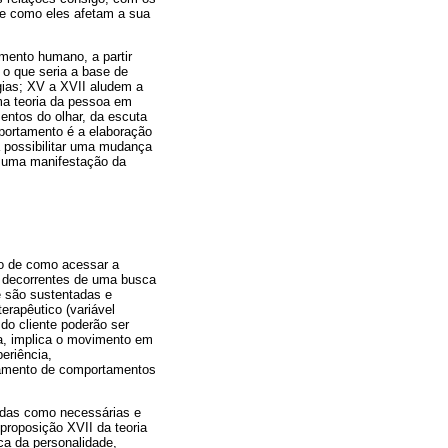
) e como eles afetam a sua
imento humano, a partir
o que seria a base de
gias; XV a XVII aludem a
uma teoria da pessoa em
entos do olhar, da escuta
mportamento é a elaboração
a possibilitar uma mudança
 é uma manifestação da
ão de como acessar a
m decorrentes de uma busca
e são sustentadas e
erapêutico (variável
o cliente poderão ser
da, implica o movimento em
eriência,
astamento de comportamentos
idas como necessárias e
proposição XVII da teoria
a da personalidade,