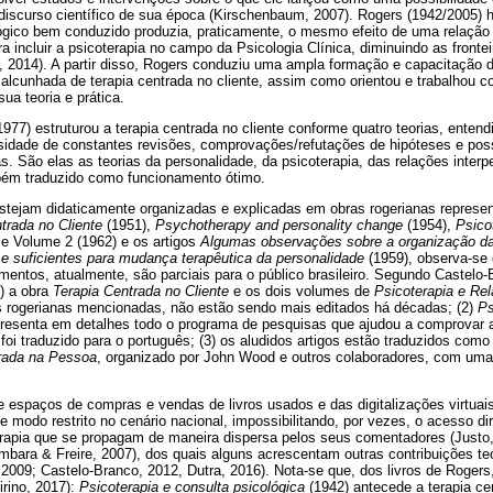
o discurso científico de sua época (Kirschenbaum, 2007). Rogers (1942/2005) 
gico bem conduzido produzia, praticamente, o mesmo efeito de uma relação 
a incluir a psicoterapia no campo da Psicologia Clínica, diminuindo as fronte
, 2014). A partir disso, Rogers conduziu uma ampla formação e capacitação 
alcunhada de terapia centrada no cliente, assim como orientou e trabalhou 
ua teoria e prática.
977) estruturou a terapia centrada no cliente conforme quatro teorias, entend
ssidade de constantes revisões, comprovações/refutações de hipóteses e po
 São elas as teorias da personalidade, da psicoterapia, das relações interp
bém traduzido como funcionamento ótimo.
stejam didaticamente organizadas e explicadas em obras rogerianas represent
trada no Cliente
(1951),
Psychotherapy and personality change
(1954),
Psico
e Volume 2 (1962) e os artigos
Algumas observações sobre a organização da
e suficientes para mudança terapêutica da personalidade
(1959), observa-se 
entos, atualmente, são parciais para o público brasileiro. Segundo Castelo-B
) a obra
Terapia Centrada no Cliente
e os dois volumes de
Psicoterapia e R
s rogerianas mencionadas, não estão sendo mais editados há décadas; (2)
Ps
presenta em detalhes todo o programa de pesquisas que ajudou a comprovar a 
foi traduzido para o português; (3) os aludidos artigos estão traduzidos como 
rada na Pessoa
, organizado por John Wood e outros colaboradores, com um
e espaços de compras e vendas de livros usados e das digitalizações virtuai
e modo restrito no cenário nacional, impossibilitando, por vezes, o acesso dir
erapia que se propagam de maneira dispersa pelos seus comentadores (Justo,
bara & Freire, 2007), dos quais alguns acrescentam outras contribuições te
2009; Castelo-Branco, 2012, Dutra, 2016). Nota-se que, dos livros de Rogers
rino, 2017):
Psicoterapia e consulta psicológica
(1942) antecede a terapia cen