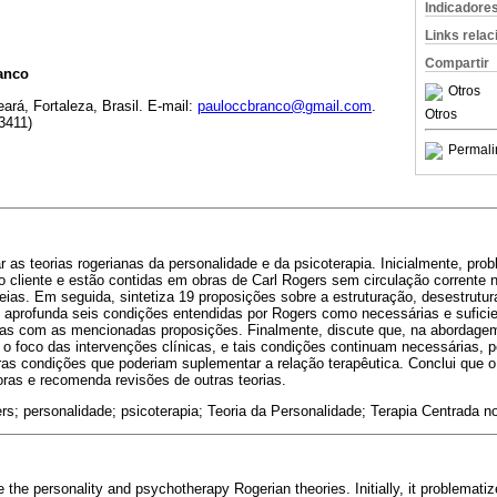
Indicadore
Links rela
Compartir
anco
Otros
ará, Fortaleza, Brasil. E-mail:
pauloccbranco@gmail.com
.
Otros
3411)
Permali
ar as teorias rogerianas da personalidade e da psicoterapia. Inicialmente, pro
o cliente e estão contidas em obras de Carl Rogers sem circulação corrente 
ias. Em seguida, sintetiza 19 proposições sobre a estruturação, desestrutur
, aprofunda seis condições entendidas por Rogers como necessárias e sufic
o-as com as mencionadas proposições. Finalmente, discute que, na abordage
r o foco das intervenções clínicas, e tais condições continuam necessárias
ras condições que poderiam suplementar a relação terapêutica. Conclui que o
doras e recomenda revisões de outras teorias.
ers; personalidade; psicoterapia; Teoria da Personalidade; Terapia Centrada no
e the personality and psychotherapy Rogerian theories. Initially, it problematiz