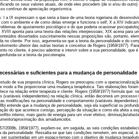
ficando os seus valores atuais, de onde eles procedem (de si e/ou do outro
sso contínuo de apreciação organísmica.
: I a IX expressam o que seria a base de uma teoria rogeriana do desenvolv
 com o ambiente e de como delas emerge e funciona o self; X a XIV indicam 
problemas de ajustamento psicológico e do que poderia ocasionar psicopatolo
; XVIII aponta para uma teoria das relações interpessoais; XIX acena para 
onteúdos dissertados suscintamente nessas proposições são, portanto, elem
ada no cliente. Por isso, argumenta-se que a teoria da personalidade e do co
olvimento ulterior das outras teorias e conceitos de Rogers (1959/1977). Par
to no cliente, é preciso adentrar e intervir sobre a sua personalidade, que
profunda-se a teoria da psicoterapia.
ecessárias e suficientes para a mudança de personalidade
 estudo de sua proposta clínica, Rogers se preocupou com a operacionalizaç
 de modo a lhe proporcionar uma mudança terapêutica. Tais elaborações fora
ece na relação entre terapeuta e cliente. Rogers (1959/1977) formula que: s
s (variáveis independentes) na relação clínica, então decorrerá um processo t
s modificações na personalidade e comportamento (variáveis dependentes) d
8b) entende que a mudança de personalidade, seja ela superficial ou profun
ração do que acontece consigo, percepção da situação e como ela afeta a exp
nflito interno, mais gasto de energia para um viver efetivo, diminuição/af
aumento/aproximação dos amadurecidos.
57/2008b, 1959/1977), expõem-se, em seguida, as seis condições estabelec
a da personalidade. Ressalta-se que tais condições remetem, em especial, à 
 ser sustentadas em um espaço-tempo com o objetivo de mudança terapêutic