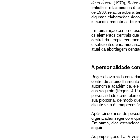
de encontro
(1970),
Sobre 
trabalhos relacionados à
de 1950, relacionados à t
algumas elaborações decor
minunciosamente as teorias
Em uma ação contra o esque
os elementos centrais que
central da terapia centrad
e suficientes para mudanç
atual da abordagem centra
A personalidade com
Rogers havia sido convida
centro de aconselhamento 
autonomia acadêmica, ele 
ano seguinte (Rogers & Ru
personalidade como elemen
sua proposta, de modo que
cliente visa à compreensã
Após cinco anos de pesqui
organizadas segundo o que
Em suma, elas estabelecem 
seguir.
As proposições I a IV ve