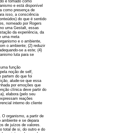
bido e tomado como
ganismo e está disponível
cia como presença de
ara isso, a consciência
onteúdos) do que é sentido
ões, nomeado por Rogers
omo uma Gestalt, essas
stação da experiência, da
de uma meta
 organismo e o ambiente,
om o ambiente; (2) reduzir
adequando-se a este; (4)
anismo luta para se
o uma função
pela noção de self,
 partem do que foi
ição, alude-se que essa
anhada por emoções que
nção clínica deve partir do
ia), elabora (pelo seu
 expressam reações
encial interno do cliente
 O organismo, a partir de
o ambiente e se depara
s de juízos de valores.
total de si, do outro e do