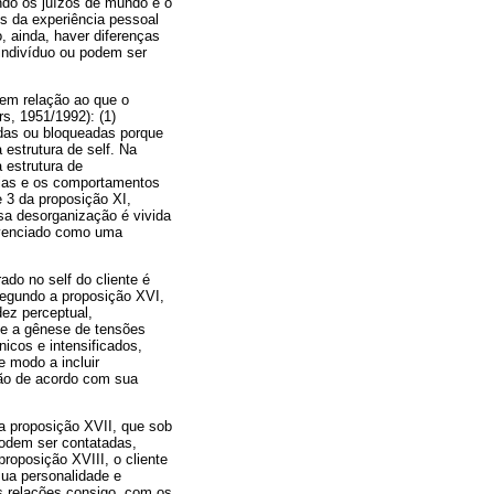
do os juízos de mundo e o
s da experiência pessoal
, ainda, haver diferenças
indivíduo ou podem ser
 em relação ao que o
s, 1951/1992): (1)
adas ou bloqueadas porque
estrutura de self. Na
 estrutura de
cias e os comportamentos
 3 da proposição XI,
sa desorganização é vivida
ivenciado como uma
do no self do cliente é
Segundo a proposição XVI,
ez perceptual,
de a gênese de tensões
icos e intensificados,
e modo a incluir
stão de acordo com sua
a proposição XVII, que sob
podem ser contatadas,
roposição XVIII, o cliente
ua personalidade e
s relações consigo, com os