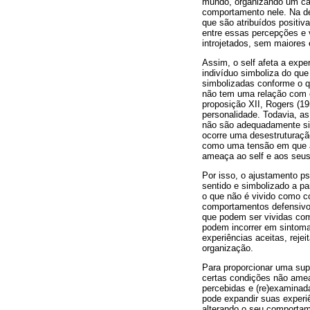
mundo, organizando um ca
comportamento nele. Na dé
que são atribuídos positiv
entre essas percepções e 
introjetados, sem maiores
Assim, o self afeta a exp
indivíduo simboliza do que
simbolizadas conforme o q
não tem uma relação com o 
proposição XII, Rogers (1
personalidade. Todavia, a
não são adequadamente simb
ocorre uma desestruturaçã
como uma tensão em que a
ameaça ao self e aos seus 
Por isso, o ajustamento ps
sentido e simbolizado a p
o que não é vivido como c
comportamentos defensivos
que podem ser vividas com
podem incorrer em sintomas
experiências aceitas, reje
organização.
Para proporcionar uma sup
certas condições não amea
percebidas e (re)examinada
pode expandir suas experi
alterando o seu comportam