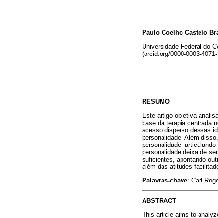
Paulo Coelho Castelo Br
Universidade Federal do Ce
(orcid.org/0000-0003-4071-
RESUMO
Este artigo objetiva analis
base da terapia centrada n
acesso disperso dessas ide
personalidade. Além disso
personalidade, articuland
personalidade deixa de se
suficientes, apontando out
além das atitudes facilita
Palavras-chave
: Carl Rog
ABSTRACT
This article aims to analyz