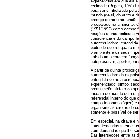
experiências em que ela é
realidade (Rogers, 1951/19
para ser simbolizado pela 
mundo (de si, do outro e da
emerge como uma função or
e deparado no ambiente. O
(1951/1992) como campo fe
reações a uma realidade v
consciência e do campo fe
autorreguladora, entendida
podendo ocorrer quatro mov
o ambiente e os seus imper
sair do ambiente em funçã
autopreservar, aperfeiçoar-
A partir da quinta propos
autorreguladora do organi
entendida como a percepçã
experienciado, simbolizad
organização afeta o comp
mudam de acordo com o que 
referencial interno do que 
campo fenomenológico) e 
organísmicas diretas do que
somente é possível de ser
Em especial, na oitava e n
suas demandas internas co
com demandas que lhe são e
Das interseções entre as d