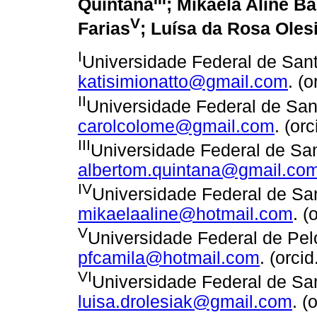
Quintana
; Mikaela Aline 
V
Farias
; Luísa da Rosa Oles
I
Universidade Federal de Santa
katisimionatto@gmail.com
. (
II
Universidade Federal de Sant
carolcolome@gmail.com
. (or
III
Universidade Federal de Sant
albertom.quintana@gmail.co
IV
Universidade Federal de San
mikaelaaline@hotmail.com
. 
V
Universidade Federal de Pelo
pfcamila@hotmail.com
. (orc
VI
Universidade Federal de San
luisa.drolesiak@gmail.com
. (