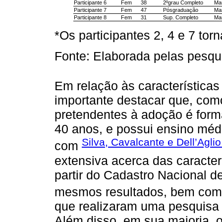
Participante 6
Fem
38
2ºgrau Completo
Mar
Participante 7
Fem
47
Pósgraduação
Mar
Participante 8
Fem
31
Sup. Completo
Mar
*Os participantes 2, 4 e 7 tor
Fonte: Elaborada pelas pesqu
Em relação às características
importante destacar que, com
pretendentes à adoção é for
40 anos, e possui ensino médi
Silva, Cavalcante e Dell’Aglio
com
extensiva acerca das caracter
partir do Cadastro Nacional 
mesmos resultados, bem co
que realizaram uma pesquisa s
Além disso, em sua maioria, o