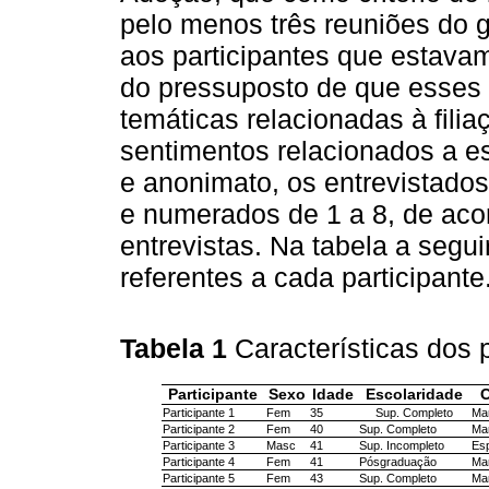
pelo menos três reuniões do 
aos participantes que estava
do pressuposto de que esses p
temáticas relacionadas à fili
sentimentos relacionados a es
e anonimato, os entrevistado
e numerados de 1 a 8, de aco
entrevistas. Na tabela a seg
referentes a cada participante
Tabela 1
Características dos 
Participante
Sexo
Idade
Escolaridade
C
Participante 1
Fem
35
Sup. Completo
Mar
Participante 2
Fem
40
Sup. Completo
Mar
Participante 3
Masc
41
Sup. Incompleto
Es
Participante 4
Fem
41
Pósgraduação
Mar
Participante 5
Fem
43
Sup. Completo
Mar