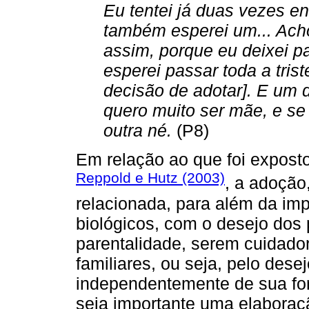
Eu tentei já duas vezes eng
também esperei um... Ach
assim, porque eu deixei p
esperei passar toda a triste
decisão de adotar]. E um 
quero muito ser mãe, e se
outra né.
(P8)
Em relação ao que foi exposto
Reppold e Hutz (2003)
, a adoção
relacionada, para além da impo
biológicos, com o desejo dos
parentalidade, serem cuidador
familiares, ou seja, pelo desej
independentemente de sua for
seja importante uma elaboração