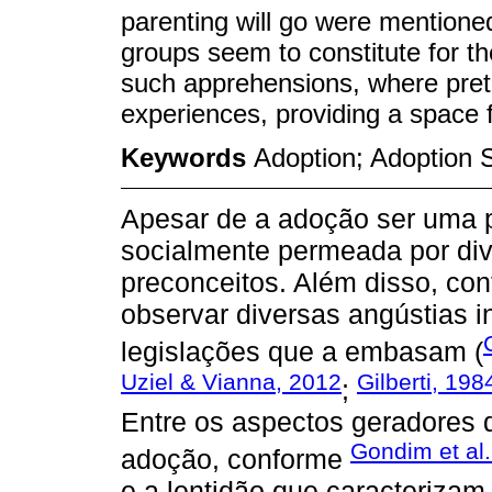
parenting will go were mentione
groups seem to constitute for th
such apprehensions, where pret
experiences, providing a space f
Keywords
Adoption; Adoption 
Apesar de a adoção ser uma pr
socialmente permeada por dive
preconceitos. Além disso, co
observar diversas angústias i
legislações que a embasam (
Uziel & Vianna, 2012
Gilberti, 198
;
Entre os aspectos geradores 
Gondim et al.
adoção, conforme
e a lentidão que caracteriza