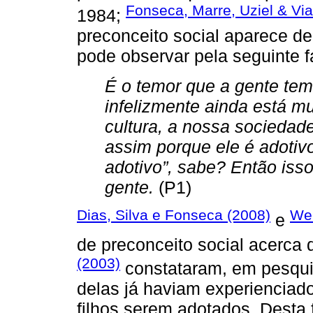
Fonseca, Marre, Uziel & Vi
1984;
preconceito social aparece d
pode observar pela seguinte f
É o temor que a gente tem
infelizmente ainda está m
cultura, a nossa sociedade
assim porque ele é adotivo
adotivo”, sabe? Então iss
gente.
(P1)
Dias, Silva e Fonseca (2008)
Web
e
de preconceito social acerc
(2003)
constataram, em pesqu
delas já haviam experienciad
filhos serem adotados. Desta