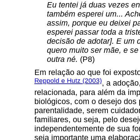
Eu tentei já duas vezes eng
também esperei um... Ach
assim, porque eu deixei p
esperei passar toda a triste
decisão de adotar]. E um 
quero muito ser mãe, e se
outra né.
(P8)
Em relação ao que foi exposto
Reppold e Hutz (2003)
, a adoção
relacionada, para além da impo
biológicos, com o desejo dos
parentalidade, serem cuidador
familiares, ou seja, pelo desej
independentemente de sua for
seja importante uma elaboração