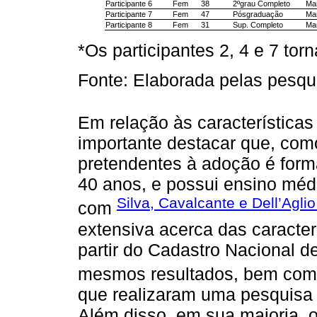
Participante 6
Fem
38
2ºgrau Completo
Mar
Participante 7
Fem
47
Pósgraduação
Mar
Participante 8
Fem
31
Sup. Completo
Mar
*Os participantes 2, 4 e 7 tor
Fonte: Elaborada pelas pesqu
Em relação às características
importante destacar que, com
pretendentes à adoção é for
40 anos, e possui ensino médi
Silva, Cavalcante e Dell’Aglio
com
extensiva acerca das caracter
partir do Cadastro Nacional 
mesmos resultados, bem co
que realizaram uma pesquisa s
Além disso, em sua maioria, o