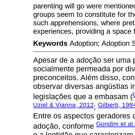
parenting will go were mentione
groups seem to constitute for th
such apprehensions, where pret
experiences, providing a space f
Keywords
Adoption; Adoption 
Apesar de a adoção ser uma pr
socialmente permeada por dive
preconceitos. Além disso, co
observar diversas angústias i
legislações que a embasam (
Uziel & Vianna, 2012
Gilberti, 198
;
Entre os aspectos geradores 
Gondim et al.
adoção, conforme
e a lentidão que caracteriza