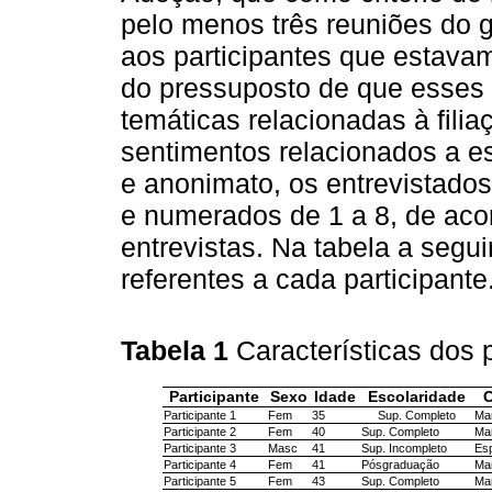
pelo menos três reuniões do 
aos participantes que estava
do pressuposto de que esses p
temáticas relacionadas à fili
sentimentos relacionados a es
e anonimato, os entrevistado
e numerados de 1 a 8, de aco
entrevistas. Na tabela a seg
referentes a cada participante
Tabela 1
Características dos 
Participante
Sexo
Idade
Escolaridade
C
Participante 1
Fem
35
Sup. Completo
Mar
Participante 2
Fem
40
Sup. Completo
Mar
Participante 3
Masc
41
Sup. Incompleto
Es
Participante 4
Fem
41
Pósgraduação
Mar
Participante 5
Fem
43
Sup. Completo
Mar