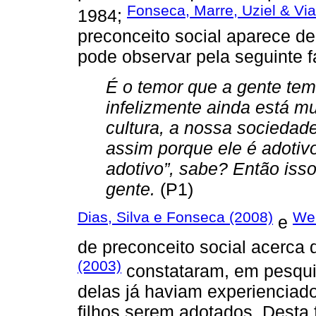
Fonseca, Marre, Uziel & Vi
1984;
preconceito social aparece d
pode observar pela seguinte f
É o temor que a gente tem
infelizmente ainda está m
cultura, a nossa sociedade
assim porque ele é adotivo
adotivo”, sabe? Então iss
gente.
(P1)
Dias, Silva e Fonseca (2008)
Web
e
de preconceito social acerc
(2003)
constataram, em pesqu
delas já haviam experienciad
filhos serem adotados. Desta