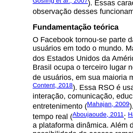
Gosling
et al
., 2007
). Essas cara
observação desses funcionam
Fundamentação teórica
O Facebook tornou-se parte d
usuários em todo o mundo. Ma
dos Estados Unidos da Améri
Brasil ocupa o terceiro lugar 
de usuários, em sua maioria m
Content, 2018
). Essa RSO é usa
interação, comunicação, educa
Mahajan, 2009
entretenimento (
)
Aboujaoude, 2011
H
tempo real (
;
a plataforma dinâmica. Além do