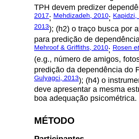
TPH devem predizer dependê
2017
Mehdizadeh, 2010
Kapidzi,
;
;
2013
); (h2) o traço busca por 
para predição de dependênci
Mehroof & Griffiths, 2010
Rosen
et
;
(e.g., número de amigos, foto
predição da dependência do 
Gulyagci, 2013
); (h4) o instru
deve apresentar a mesma estru
boa adequação psicométrica.
MÉTODO
Participantes