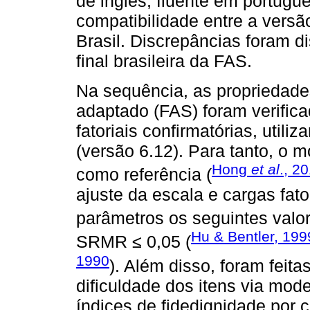
de inglês, fluente em portuguê
compatibilidade entre a versã
Brasil. Discrepâncias foram 
final brasileira da FAS.
Na sequência, as propriedade
adaptado (FAS) foram verifica
fatoriais confirmatórias, util
(versão 6.12). Para tanto, o m
Hong
et al
., 2
como referência (
ajuste da escala e cargas fat
parâmetros os seguintes valo
Hu & Bentler, 199
SRMR ≤ 0,05 (
1990
). Além disso, foram feitas
dificuldade dos itens via mod
índices de fidedignidade por c