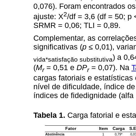
0,076). Foram encontrados os 
2
ajuste: X
/df = 3,6 (df = 50; 
SRMR = 0,06; TLI = 0,89.
Complementar, as correlações
significativas (
p
≤ 0,01), varia
) a 0,6
vida*satisfação substitutiva
(
M
= 0,51 e
DP
= 0,07). Na
T
r
r
cargas fatoriais e estatística
nível de dificuldade, índice de
índices de fidedignidade (alf
Tabela 1.
Carga fatorial e est
Fator
Item
Carga
S.E
Abstinência
1
0,79*
0,0