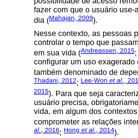
possibilidade de acesso remo
fazer com que o usuário use-
Mahajan, 2009
dia (
).
Nesse contexto, as pessoas p
controlar o tempo que passam
Andreassen, 2015
em sua vida (
configurar um uso exagerado 
também denominado de depen
Thadani, 2012
Lee-Won
et al
., 20
;
2015
). Para que seja caracte
usuário precisa, obrigatoriam
vida, em algum dos contextos
comprometer as relações inte
al
., 2016
Hong
et al
., 2014
;
).