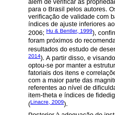
além de verificar as proprie
para o Brasil pelos autores. 
verificação de validade com b
índices de ajuste inferiores ao
Hu & Bentler, 1999
2006;
), conf
foram próximos do recomenda
resultados do estudo de dese
2014
). A partir disso, e visan
optou-se por manter a estrutur
fatoriais dos itens e correlaç
com a maior parte das magni
referentes ao nível de dificul
item-theta e índices de fide
Linacre, 2009
(
).
Posterior à adequação do ins