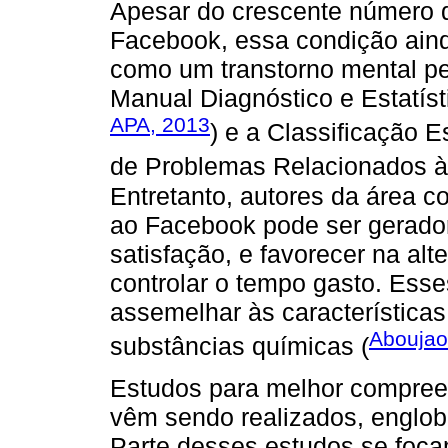
Apesar do crescente número 
Facebook, essa condição aind
como um transtorno mental pe
Manual Diagnóstico e Estatíst
APA, 2013
) e a Classificação E
de Problemas Relacionados à
Entretanto, autores da área 
ao Facebook pode ser gerador
satisfação, e favorecer na al
controlar o tempo gasto. Es
assemelhar às característica
Aboujao
substâncias químicas (
Estudos para melhor compre
vêm sendo realizados, englob
Parte desses estudos se foca