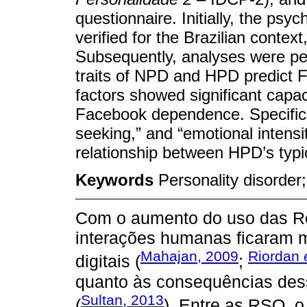
questionnaire. Initially, the ps
verified for the Brazilian contex
Subsequently, analyses were per
traits of NPD and HPD predic
factors showed significant capac
Facebook dependence. Specificall
seeking,” and “emotional intensi
relationship between HPD’s typi
Keywords
Personality disorder
Com o aumento do uso das Re
interações humanas ficaram 
Mahajan, 2009
Riordan
digitais (
;
quanto às consequências des
Sultan, 2013
(
). Entre as RSO, 