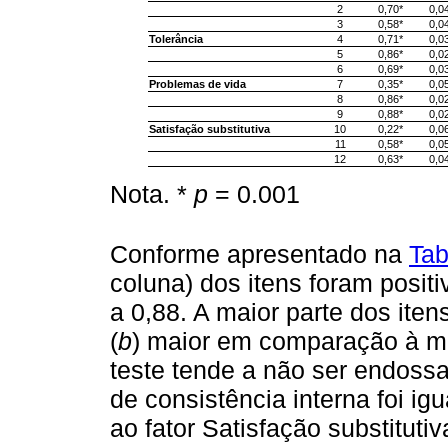
2
0,70*
0,0
3
0,58*
0,0
Tolerância
4
0,71*
0,0
5
0,86*
0,0
6
0,69*
0,0
Problemas de vida
7
0,35*
0,0
8
0,86*
0,0
9
0,88*
0,0
Satisfação substitutiva
10
0,22*
0,0
11
0,58*
0,0
12
0,63*
0,0
Nota. *
p
= 0.001
Conforme apresentado na
Tab
coluna) dos itens foram positi
a 0,88. A maior parte dos iten
(
b
) maior em comparação à 
teste tende a não ser endossa
de consistência interna foi ig
ao fator Satisfação substitutiv