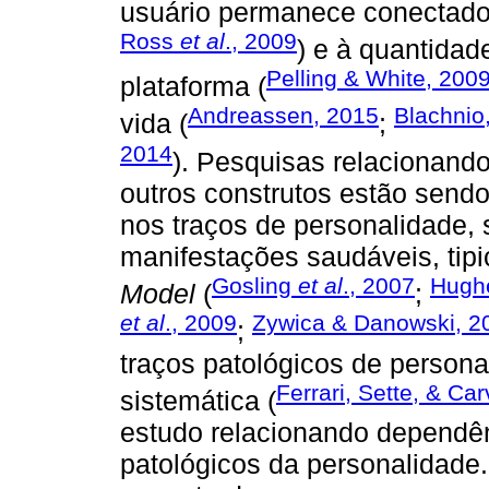
usuário permanece conectado
Ross
et al
., 2009
) e à quantidad
Pelling & White, 200
plataforma (
Andreassen, 2015
Blachnio
vida (
;
2014
). Pesquisas relacionan
outros construtos estão sendo
nos traços de personalidade,
manifestações saudáveis, ti
Gosling
et al
., 2007
Hugh
Model
(
;
et al
., 2009
Zywica & Danowski, 2
;
traços patológicos de person
Ferrari, Sette, & Ca
sistemática (
estudo relacionando dependê
patológicos da personalidade.