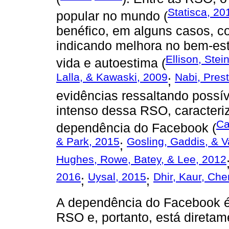
Statisca, 20
popular no mundo (
benéfico, em alguns casos, 
indicando melhora no bem-est
Ellison, Stei
vida e autoestima (
Lalla, & Kawaski, 2009
Nabi, Prest
;
evidências ressaltando possí
intenso dessa RSO, caracteri
Ca
dependência do Facebook (
& Park, 2015
Gosling, Gaddis, & V
;
Hughes, Rowe, Batey, & Lee, 2012
2016
Uysal, 2015
Dhir, Kaur, Ch
;
;
A dependência do Facebook é
RSO e, portanto, está direta