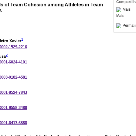
Compartilh
ls of Team Cohesion among Athletes in Team
Mais
s
Mais
Permali
1
eiro Xavier
-0002-1529-2216
2
usa
-0001-6024-4101
-0003-0182-4581
-0001-8524-7843
-0001-9558-3488
-0001-6413-6888