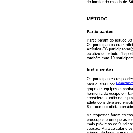
do interior do estado de S
MÉTODO
Participantes
Participaram do estudo 38
Os participantes eram atlet
Artística (06 participante
objetivo do estudo: “Esport
também com 19 participant
Instrumentos
Os participantes responde
Nascimento 
para o Brasil por
grupo em equipes esportiva
harmonia da equipe em tare
considera a união da equip
atleta considera seu envolv
S) – como o atleta consider
As respostas foram coleta
pressuposto em que as res
mais próximas de 9 indica
coesão. Para calcular o e
número de itens, o que var