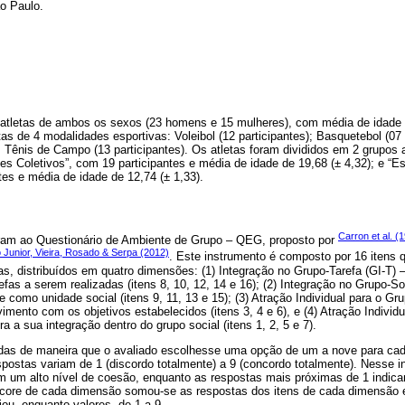
ão Paulo.
 atletas de ambos os sexos (23 homens e 15 mulheres), com média de idade
as de 4 modalidades esportivas: Voleibol (12 participantes); Basquetebol (07 
s); Tênis de Campo (13 participantes). Os atletas foram divididos em 2 grupo
es Coletivos”, com 19 participantes e média de idade de 19,68 (± 4,32); e “Es
es e média de idade de 12,74 (± 1,33).
Carron et al. (
ram ao Questionário de Ambiente de Grupo – QEG, proposto por
Junior, Vieira, Rosado & Serpa (2012)
. Este instrumento é composto por 16 itens 
s, distribuídos em quatro dimensões: (1) Integração no Grupo-Tarefa (GI-T) 
fas a serem realizadas (itens 8, 10, 12, 14 e 16); (2) Integração no Grupo-So
e como unidade social (itens 9, 11, 13 e 15); (3) Atração Individual para o Gr
imento com os objetivos estabelecidos (itens 3, 4 e 6), e (4) Atração Individu
a a sua integração dentro do grupo social (itens 1, 2, 5 e 7).
das de maneira que o avaliado escolhesse uma opção de um a nove para cada
postas variam de 1 (discordo totalmente) a 9 (concordo totalmente). Nesse i
m um alto nível de coesão, enquanto as respostas mais próximas de 1 indic
score de cada dimensão somou-se as respostas dos itens de cada dimensão e 
iou, enquanto valores, de 1 a 9.