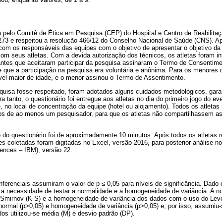
a pelo Comitê de Ética em Pesquisa (CEP) do Hospital e Centro de Reabilit
273 e respeitou a resolução 466/12 do Conselho Nacional de Saúde (CNS). A
 com os responsáveis das equipes com o objetivo de apresentar o objetivo da 
com seus atletas. Com a devida autorização dos técnicos, os atletas foram i
antes que aceitaram participar da pesquisa assinaram o Termo de Consentime
e que a participação na pesquisa era voluntária e anônima. Para os menores 
el maior de idade, e o menor assinou o Termo de Assentimento.
quisa fosse respeitado, foram adotados alguns cuidados metodológicos, garan
 tanto, o questionário foi entregue aos atletas no dia do primeiro jogo do eve
, no local de concentração da equipe (hotel ou alojamento). Todos os atleta
s de ao menos um pesquisador, para que os atletas não compartilhassem as
do questionário foi de aproximadamente 10 minutos. Após todos os atletas
es coletadas foram digitadas no Excel, versão 2016, para posterior análise n
iences – IBM), versão 22.
nferenciais assumiram o valor de p ≤ 0,05 para níveis de significância. Dado
a necessidade de testar a normalidade e a homogeneidade de variância. A no
-Smirnov (K-S) e a homogeneidade de variância dos dados com o uso do Le
normal (p>0,05) e homogeneidade de variância (p>0,05) e, por isso, assumiu-
os utilizou-se média (M) e desvio padrão (DP).