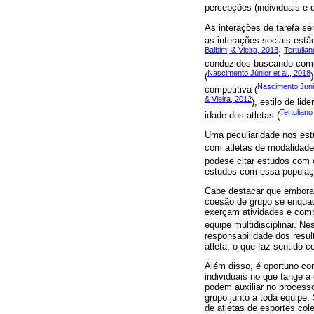
percepções (individuais e d
As interações de tarefa se
as interações sociais est
Balbim, & Vieira, 2013
Tertulia
;
conduzidos buscando compr
Nascimento Júnior et al., 2018
(
Nascimento Junio
competitiva (
& Vieira, 2012
), estilo de lide
Tertuliano
idade dos atletas (
Uma peculiaridade nos est
com atletas de modalidades
podese citar estudos com c
estudos com essa populaç
Cabe destacar que embora 
coesão de grupo se enquad
exerçam atividades e comp
equipe multidisciplinar. N
responsabilidade dos resul
atleta, o que faz sentido c
Além disso, é oportuno co
individuais no que tange a
podem auxiliar no processo
grupo junto a toda equipe.
de atletas de esportes col