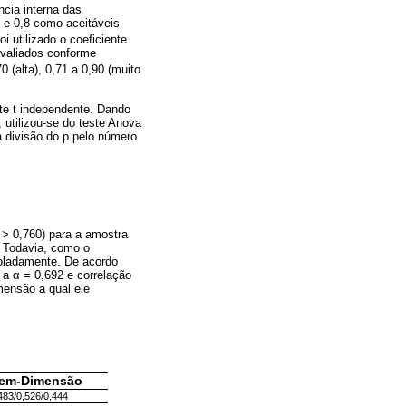
ncia interna das
7 e 0,8 como aceitáveis
i utilizado o coeficiente
avaliados conforme
0 (alta), 0,71 a 0,90 (muito
este t independente. Dando
 utilizou-se do teste Anova
a divisão do p pelo número
 > 0,760) para a amostra
o. Todavia, como o
soladamente. De acordo
 a α = 0,692 e correlação
mensão a qual ele
Item-Dimensão
483/0,526/0,444