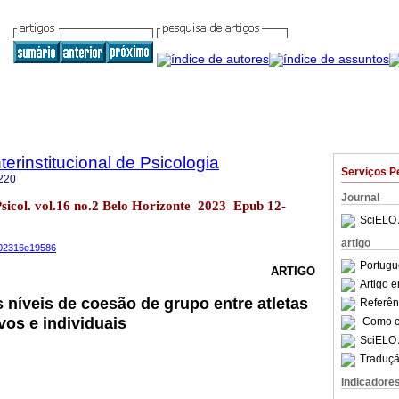
terinstitucional de Psicologia
Serviços P
220
Journal
 Psicol. vol.16 no.2 Belo Horizonte 2023 Epub 12-
SciELO 
artigo
s202316e19586
Portugu
ARTIGO
Artigo 
níveis de coesão de grupo entre atletas
Referên
vos e individuais
Como ci
SciELO 
Traduçã
Indicadore