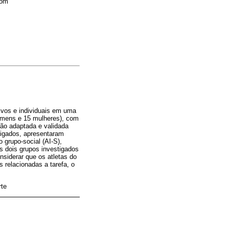
com
tivos e individuais em uma
homens e 15 mulheres), com
ão adaptada e validada
stigados, apresentaram
o grupo-social (AI-S),
s dois grupos investigados
siderar que os atletas do
relacionadas a tarefa, o
rte