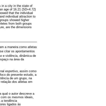
n a city in the state of
an age of 16.21 (SD=4.72)
owed that the individual
nd individual attraction to
 groups showed higher
thletes from both groups
ture, are the dimensions
iam a maneira como atletas
-se citar os apontamentos
 e violência, dinâmica de
espaço na área da
inal esportivo, assim como
foco do presente estudo, a
istência de um grupo, na
r-relação dos atletas em
na qual o autor descreve a
o com os mesmos ideais,
 a tendência
ores ligados às