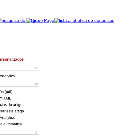
ersonalizados
Analytics
ês (pdf)
em XML
cias do artigo
tar este artigo
Analytics
o automática
s