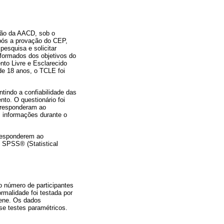
ação da AACD, sob o
pós a provação do CEP,
pesquisa e solicitar
nformados dos objetivos do
nto Livre e Esclarecido
de 18 anos, o TCLE foi
tindo a confiabilidade das
nto. O questionário foi
s responderam ao
 informações durante o
 responderem ao
o SPSS® (Statistical
 o número de participantes
rmalidade foi testada por
vene. Os dados
se testes paramétricos.