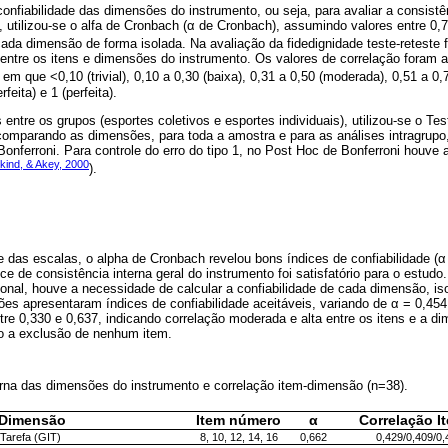
 confiabilidade das dimensões do instrumento, ou seja, para avaliar a consistê
 utilizou-se o alfa de Cronbach (α de Cronbach), assumindo valores entre 0,
cada dimensão de forma isolada. Na avaliação da fidedignidade teste-reteste fo
 entre os itens e dimensões do instrumento. Os valores de correlação foram 
, em que <0,10 (trivial), 0,10 a 0,30 (baixa), 0,31 a 0,50 (moderada), 0,51 a 0,7
feita) e 1 (perfeita).
 entre os grupos (esportes coletivos e esportes individuais), utilizou-se o T
comparando as dimensões, para toda a amostra e para as análises intragrupo,
onferroni. Para controle do erro do tipo 1, no Post Hoc de Bonferroni houve 
kind, & Akey, 2000
).
e das escalas, o alpha de Cronbach revelou bons índices de confiabilidade (α
ice de consistência interna geral do instrumento foi satisfatório para o estud
ional, houve a necessidade de calcular a confiabilidade de cada dimensão, i
ões apresentaram índices de confiabilidade aceitáveis, variando de α = 0,454
re 0,330 e 0,637, indicando correlação moderada e alta entre os itens e a di
o a exclusão de nenhum item.
erna das dimensões do instrumento e correlação item-dimensão (n=38).
Dimensão
Item número
α
Correlação 
Tarefa (GIT)
8, 10, 12, 14, 16
0,662
0,429/0,409/0,