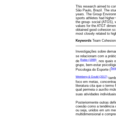
This research aimed to com
São Paulo, Brazil. The st
years. The Group Environme
sports athletes had higher 
the group- social (ATGS), 
values for the ATGT dimensi
obtained good cohesion scor
most closely related to hi
Keywords
Team Cohesion; 
Investigações sobre deman
se relacionam com a práti
Rubio (1999)
de
, nos quais 
grupo, bem-estar psicológ
Tert
Psicologia do Esporte (
Weinberg & Gould (2017)
també
foco em metas, concentraç
literatura cita que o termo
qual permeia o auxílio mútu
suas atividades individuai
Posteriormente outras defi
coesão como a tendência 
ou seja, unidos em um mes
multidimensional e compre