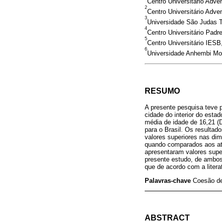
Centro Universitário Adve
2
Centro Universitário Adv
3
Universidade São Judas T
4
Centro Universitário Padr
5
Centro Universitário IESB,
6
Universidade Anhembi Mor
RESUMO
A presente pesquisa teve p
cidade do interior do est
média de idade de 16,21 (
para o Brasil. Os resultad
valores superiores nas dime
quando comparados aos atle
apresentaram valores supe
presente estudo, de ambos
que de acordo com a liter
Palavras-chave
Coesão de 
ABSTRACT