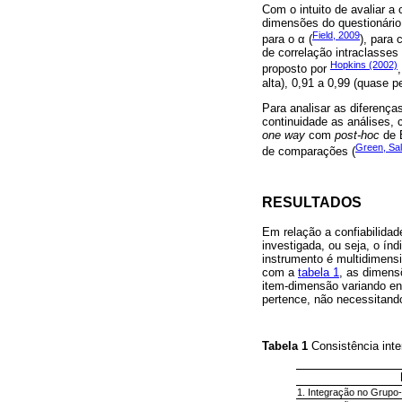
Com o intuito de avaliar a
dimensões do questionário,
Field, 2009
para o α (
), para 
de correlação intraclasses
Hopkins (2002)
proposto por
alta), 0,91 a 0,99 (quase per
Para analisar as diferenças
continuidade as análises, 
one way
com
post-hoc
de B
Green, Sal
de comparações (
RESULTADOS
Em relação a confiabilidad
investigada, ou seja, o índ
instrumento é multidimens
com a
tabela 1
, as dimens
item-dimensão variando ent
pertence, não necessitand
Tabela 1
Consistência int
1. Integração no Grupo-