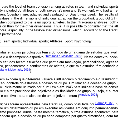
pare the level of team cohesion among athletes in team and individual sports i
udy included 38 athletes of both sexes (23 men and 15 women), who had a me
nt Questionnaire, adapted and validated for Brazil, was used. The results sh
values in the dimensions of individual attraction the group-task group (ATGT) a
when compared to the team sports athletes. In the intra-group analyses, both
on than for the other dimensions. Thus, it is possible to consider that the a
es, especially in the task-related dimensions, which, according to the litera
gh performance.
Team sports; Individual sports; Athletes; Sport Psychology
das e fatores psicológicos tem sido foco de uma gama de estudos que aval
Tertuliano & Machado, 2019
ca e o desempenho esportivo (
). Neste contexto, pode
os estudos focam situações que permeiam motivação, personalidade, agressão
ico, pensamentos e sentimentos de atletas, e que tais estudos têm ganhado 
uliano & Machado, 2019
).
m expõem que diferentes variáveis influenciam o rendimento e o resultado f
ão, controle do estresse e coesão de grupo. Em relação a coesão de grupo, 
 foi inicialmente utilizado por Kurt Lewin em 1945 para indicar a base da cons
o e a reciprocidade dos objetivos e as finalidades do grupo, ou seja, é a inte
Almeida, 2008
s e coletivas para o alcance de um objetivo comum (
).
Carron (1982)
nições foram apresentadas pela literatura, como postulada por
, 
de um determinado grupo em executar atividades em conjunto permanecend
mo propósito. Ainda, nesta mesma temática, outros estudos apontaram para
endem que a coesão de grupo seria composta por quatro dimensões, com fat