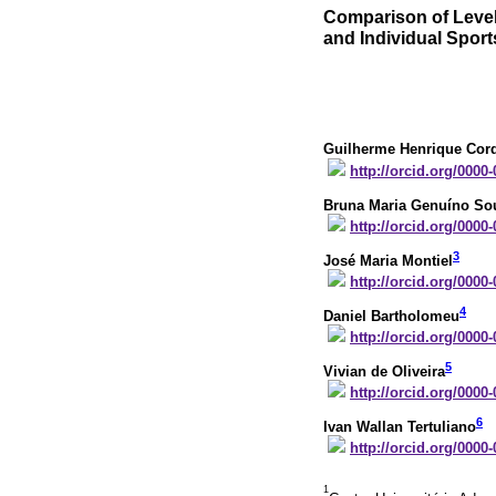
Comparison of Leve
and Individual Sport
Guilherme Henrique Cord
http://orcid.org/0000
Bruna Maria Genuíno So
http://orcid.org/0000
3
José Maria Montiel
http://orcid.org/0000
4
Daniel Bartholomeu
http://orcid.org/0000
5
Vivian de Oliveira
http://orcid.org/0000
6
Ivan Wallan Tertuliano
http://orcid.org/0000
1