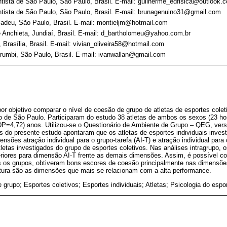
ntista de São Paulo, São Paulo, Brasil. E-mail: guilherme_edfisica@outlook.
entista de São Paulo, São Paulo, Brasil. E-mail: brunagenuino31@gmail.com
adeu, São Paulo, Brasil. E-mail: montieljm@hotmail.com
e Anchieta, Jundiaí, Brasil. E-mail: d_bartholomeu@yahoo.com.br
 Brasília, Brasil. E-mail: vivian_oliveira58@hotmail.com
umbi, São Paulo, Brasil. E-mail: ivanwallan@gmail.com
or objetivo comparar o nível de coesão de grupo de atletas de esportes cole
ado de São Paulo. Participaram do estudo 38 atletas de ambos os sexos (23 
DP=4,72) anos. Utilizou-se o Questionário de Ambiente de Grupo – QEG, vers
os do presente estudo apontaram que os atletas de esportes individuais inve
nsões atração individual para o grupo-tarefa (AI-T) e atração individual para 
tas investigados do grupo de esportes coletivos. Nas análises intragrupo, o
riores para dimensão AI-T frente as demais dimensões. Assim, é possível con
 os grupos, obtiveram bons escores de coesão principalmente nas dimensões 
atura são as dimensões que mais se relacionam com a alta performance.
grupo; Esportes coletivos; Esportes individuais; Atletas; Psicologia do espo