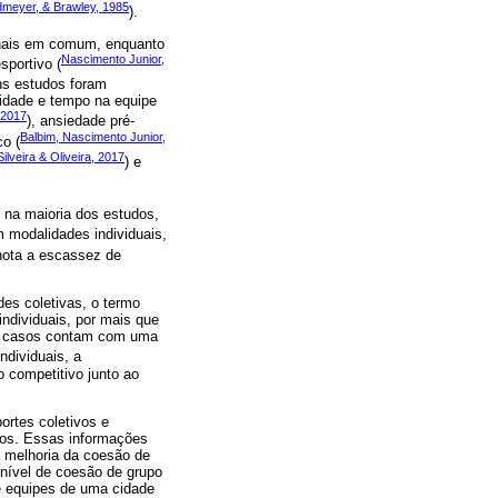
dmeyer, & Brawley, 1985
).
ionais em comum, enquanto
Nascimento Junior,
sportivo (
uns estudos foram
ridade e tempo na equipe
, 2017
), ansiedade pré-
Balbim, Nascimento Junior,
co (
Silveira & Oliveira, 2017
) e
 na maioria dos estudos,
m modalidades individuais,
nota a escassez de
es coletivas, o termo
ndividuais, por mais que
ns casos contam com uma
dividuais, a
o competitivo junto ao
ortes coletivos e
ogos. Essas informações
a melhoria da coesão de
 nível de coesão de grupo
de equipes de uma cidade