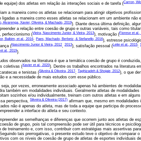
Carron, Wi
e equipe) dos atletas em relação às interações sociais e de tarefa (
riam a maneira como os atletas se relacionam para atingir objetivos profiss
ão ligadas a maneira como esses atletas se relacionam em um ambiente não e
no, Alvarenga, Xavier, Oliveira, & Machado, 2019
). Diante dessa última definição, alg
eender a relação entre coesão de grupo e outras variáveis, tais como titula
Vieira, Nascimento Junior, & Vieira, 2013
Fiorese et al.
), perfeccionismo (
), motivação (
r, Balbim, et al., 2016
Paes, Machado, Berbetz, & Stefanello, 2016
;
), estresse psicológi
Nascimento Junior & Vieira, 2012
2013
Leite et al., 2015
rança (
,
), satisfação pessoal (
;
 et al., 2019
).
udos observados na literatura é que a temática coesão de grupo é conduzida,
Xavier et al., 2020
 coletivas (
). Dentre os trabalhos encontrados na literatura e
Silveira & Oliveira, 2017
Taghizadeh & Shojaie, 2012
aratecas e tenistas (
;
), o que de
ão e a necessidade de mais estudos com esse público.
seja, por vezes, erroneamente associado apenas há ambientes de modalidad
ra também em modalidades individuais. Geralmente atletas de modalidades i
itam sozinhos e/ou individualmente, treinam com outros atletas e em algu
Silveira & Oliveira (2017)
essa perspectiva,
afirmam que, mesmo em modalidades in
tados não é apenas do atleta, mas de toda a equipe que participa do process
ompreender a interface do atleta e seu contexto.
mpreender as semelhanças e diferenças que ocorrem junto aos atletas de esp
 coesão de grupo, pois tal compreensão pode ser útil para técnicos e psicól
 de treinamento e, com isso, contribuir com estratégias mais assertivas par
 Seguindo tais prerrogativas, o presente estudo teve o objetivo de comparar o
etivos com os níveis de coesão de grupo de atletas de esportes individuais 