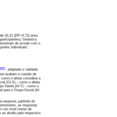
 de 16,21 (DP=4,72) anos.
participantes); Ginástica
s amostrais de acordo com o
portes Individuais”,
1985)
, adaptado e validado
que avaliam a coesão de
– como o atleta considera a
cial (GI-S) – como o atleta
upo-Tarefa (AI-T) – como o
al para o Grupo-Social (AI-
 resposta, partindo do
nstrumento, as respostas
am um nível menor de
as dividiu pelo respectivo