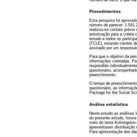
Procedimentos
Esta pesquisa foi aprovad
número de parecer: 1.541.
realizou-se contato prévio
autorização para a coleta 
estudo e todos os particip
(TCLE), estando cientes d
assinado por um responsáv
Para que o objetivo da pes
informações coletadas. Para
respondido individualmente
questionário, acompanhado
preenchimento.
O tempo de preenchimento 
questionário, as informaçõ
Package for the Social Sc
Análise estatística
Neste estudo as análises i
do presente estudo, houve 
meio do teste Kolmogorov
apresentaram distribuição 
Para apresentação dos dad