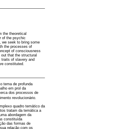
m the theoretical
r of the psychic
y, we seek to bring some
with the processes of
concept of consciousness
ut that the structural
traits of slavery and
re constituted.
mo tema de profunda
balho em prol da
cerca dos processos de
imento revolucionário.
omplexo quadro temático da
tos tratam da temática a
m uma abordagem da
as constituída
uição das formas de
m sua relação com os