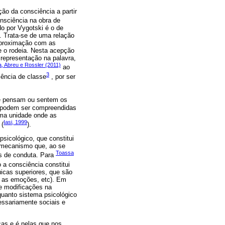
ão da consciência a partir
nsciência na obra de
do por Vygotski é o de
. Trata-se de uma relação
aproximação com as
e o rodeia. Nesta acepção
representação na palavra,
a, Abreu e Rossler (2011)
ao
3
ência de classe
, por ser
ue pensam ou sentem os
o podem ser compreendidas
uma unidade onde as
Iasi, 1999
 (
).
icológico, que constitui
 mecanismo que, ao se
Toassa
os de conduta. Para
 a consciência constitui
icas superiores, que são
a, as emoções, etc). Em
de modificações na
quanto sistema psicológico
essariamente sociais e
as e é nelas que nos