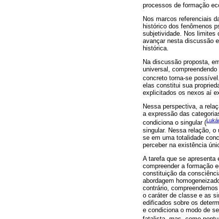
processos de formação econ
Nos marcos referenciais da
histórico dos fenômenos p
subjetividade. Nos limites
avançar nesta discussão e 
histórica.
Na discussão proposta, em
universal, compreendendo 
concreto torna-se possíve
elas constitui sua proprie
explicitados os nexos aí e
Nessa perspectiva, a relaç
a expressão das categorias
Luká
condiciona o singular (
singular. Nessa relação, o 
se em uma totalidade conc
perceber na existência ún
A tarefa que se apresenta é
compreender a formação ec
constituição da consciênci
abordagem homogeneizadora
contrário, compreendemos
o caráter de classe e as 
edificados sobre os determ
e condiciona o modo de se
fatalista, mas, como pon