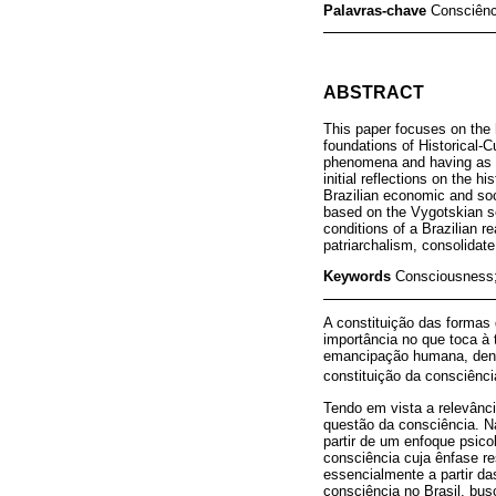
Palavras-chave
Consciênc
ABSTRACT
This paper focuses on the h
foundations of Historical-C
phenomena and having as pr
initial reflections on the h
Brazilian economic and so
based on the Vygotskian se
conditions of a Brazilian r
patriarchalism, consolidat
Keywords
Consciousness; 
A constituição das formas
importância no que toca à 
emancipação humana, dent
constituição da consciênc
Tendo em vista a relevânc
questão da consciência. Na
partir de um enfoque psic
consciência cuja ênfase re
essencialmente a partir da
consciência no Brasil, bus