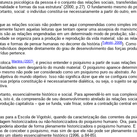
natureza psicológica da pessoa é o conjunto das relações sociais, transferida
nalidade e formas da sua estrutura” (2000, p.27). O fundamento mesmo do p
tanto, social: o indivíduo constitui-se necessariamente a partir do outro, 
que as relações sociais não podem ser aqui compreendidas como simples inte
emente fazem aquelas leituras que tentam operar uma assepsia do marxismo 
iais são as relações engendradas em um determinado modo de produção; são
edade se organiza para a produção e reprodução da vida material; são as rel
Tuleski, 2008
tas e formas de pensar humanas no decorrer da história (
). Como
indivíduos depende diretamente do grau de desenvolvimento das forças produt
víduo pertence.
Martins (2007)
coloca
, é preciso entender o psiquismo a partir de suas relaçõe
aridades sem desgarrá-lo do mundo material. O psiquismo aparece determin
so mesmo não pode ser considerado como um psiquismo puro ou abstrato. Ao c
etiva do mundo objetivo. Isso não significa dizer que ele se configura como
sua própria constituição é necessariamente dialética, ou seja, o sujeito se a
tiva.
tanto, essencialmente histórico e social. Para apreendê-lo em sua complexid
, isto é, da compreensão de seu desenvolvimento atrelado às relações socia
odução capitalista – que se funda, vale frisar, sobre a contradição central ent
guas para a Escola de Vigotski, quando da caracterização das correntes da psic
dagem historicizadora ou não-historicizadora do psiquismo humano. Ora, par
 poderia abordar de forma plenamente historicizadora o psiquismo humano. E
as de conceber o psiquismo, mas sim de que ele não pode ser plenamente c
to um objeto essencialmente histórico (1996, p.84-85).