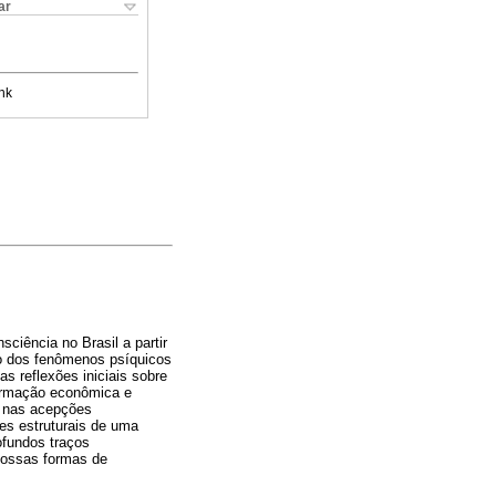
ar
nk
ciência no Brasil a partir
co dos fenômenos psíquicos
s reflexões iniciais sobre
formação econômica e
e nas acepções
es estruturais de uma
ofundos traços
 nossas formas de