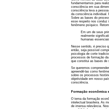
fundamentamos para realiz
consciência em sua dimens
consciência leva a pessoa 
da consciência individual.
Sobre as bases do process
esse respeito nos conduz 
fenômeno psíquico. Retoma
Em um de seus prime
realmente significat
humanas essenciais”
Nesse sentido, é preciso q
então, seja possível comp
psicologia de corte tradi
processos de formação da c
que constitui as bases de
Se queremos compreender a
apreendê-las como fenômeno
sobre os processos histór
objetividade em nosso país
consciência.
Formação econômica e 
O tema da formação econôm
intelectual brasileira. As
de imensa relevância. Noss