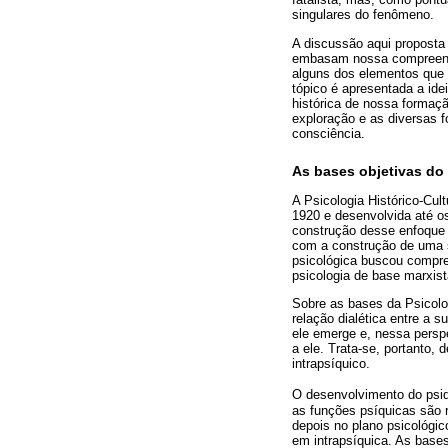
singulares do fenômeno.
A discussão aqui proposta
embasam nossa compreensã
alguns dos elementos que 
tópico é apresentada a ide
histórica de nossa formaç
exploração e as diversas
consciência.
As bases objetivas do
A Psicologia Histórico-Cul
1920 e desenvolvida até os
construção desse enfoque
com a construção de uma s
psicológica buscou compre
psicologia de base marxist
Sobre as bases da Psicolog
relação dialética entre a 
ele emerge e, nessa persp
a ele. Trata-se, portanto,
intrapsíquico.
O desenvolvimento do psi
as funções psíquicas são r
depois no plano psicológic
em intrapsíquica. As bases