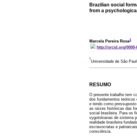
Brazilian social for
from a psychologica
1
Marcela Pereira Rosa
http://orcid.org/0000
1
Universidade de São Paul
RESUMO
O presente trabalho tem co
dos fundamentos teóricos d
e tendo como pressuposto a
as raízes históricas das 
social brasileira. Para o
vygotskianas de sistema p
realidade brasileira fund
escravocratas e patriarcai
consciência.