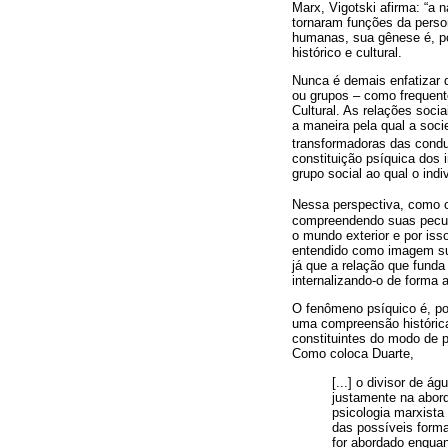
Marx, Vigotski afirma: “a 
tornaram funções da perso
humanas, sua gênese é, por
histórico e cultural.
Nunca é demais enfatizar 
ou grupos – como frequent
Cultural. As relações soc
a maneira pela qual a soci
transformadoras das condu
constituição psíquica dos 
grupo social ao qual o indi
Nessa perspectiva, como 
compreendendo suas peculi
o mundo exterior e por is
entendido como imagem subj
já que a relação que funda 
internalizando-o de forma a
O fenômeno psíquico é, por
uma compreensão histórica
constituintes do modo de pr
Como coloca Duarte,
[...] o divisor de á
justamente na abor
psicologia marxista
das possíveis form
for abordado enquan