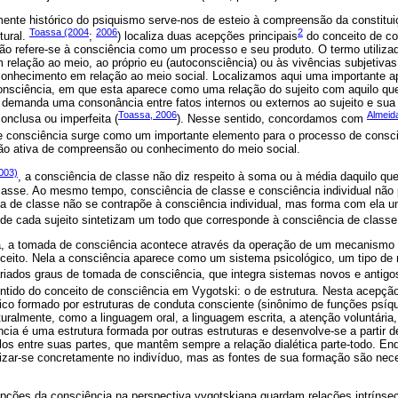
ente histórico do psiquismo serve-nos de esteio à compreensão da constituiç
Toassa (2004
2006
2
tural.
;
) localiza duas acepções principais
do conceito de co
ão refere-se à consciência como um processo e seu produto. O termo utiliza
relação ao meio, ao próprio eu (autoconsciência) ou às vivências subjetivas
conhecimento em relação ao meio social. Localizamos aqui uma importante 
onsciência, em que esta aparece como uma relação do sujeito com aquilo qu
 demanda uma consonância entre fatos internos ou externos ao sujeito e sua 
Toassa, 2006
Almeid
nclusa ou imperfeita (
). Nesse sentido, concordamos com
 consciência surge como um importante elemento para o processo de consci
ão ativa de compreensão ou conhecimento do meio social.
003)
, a consciência de classe não diz respeito à soma ou à média daquilo q
lasse. Ao mesmo tempo, consciência de classe e consciência individual nã
a de classe não se contrapõe à consciência individual, mas forma com ela 
s de cada sujeito sintetizam um todo que corresponde à consciência de classe
 a tomada de consciência acontece através da operação de um mecanismo ps
eito. Nela a consciência aparece como um sistema psicológico, um tipo de
ariados graus de tomada de consciência, que integra sistemas novos e antig
entido do conceito de consciência em Vygotski: o de estrutura. Nesta acepção
ico formado por estruturas de conduta consciente (sinônimo de funções psíqu
uralmente, como a linguagem oral, a linguagem escrita, a atenção voluntári
ncia é uma estrutura formada por outras estruturas e desenvolve-se a partir 
ulos entre suas partes, que mantêm sempre a relação dialética parte-todo. En
lizar-se concretamente no indivíduo, mas as fontes de sua formação são nec
ões da consciência na perspectiva vygotskiana guardam relações intrínsec