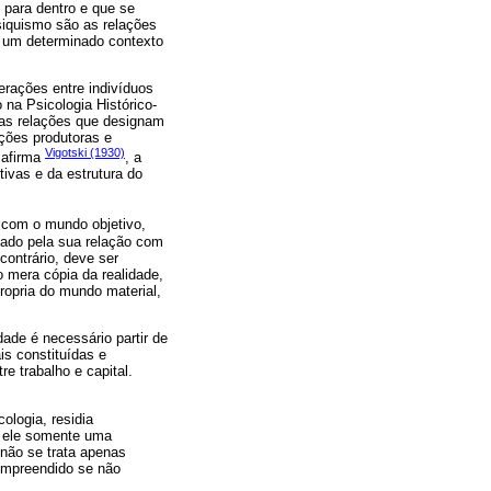
s para dentro e que se
siquismo são as relações
em um determinado contexto
rações entre indivíduos
na Psicologia Histórico-
 as relações que designam
ações produtoras e
Vigotski (1930)
 afirma
, a
ivas e da estrutura do
s com o mundo objetivo,
ado pela sua relação com
ontrário, deve ser
 mera cópia da realidade,
propria do mundo material,
ade é necessário partir de
is constituídas e
re trabalho e capital.
ologia, residia
a ele somente uma
 não se trata apenas
ompreendido se não