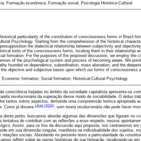
ia; Formação econômica; Formação social; Psicologia Histórico-Cultural
istorical particularity of the constitution of consciousness forms in Brazil fro
ultural Psychology. Starting from the comprehension of the historical characte
esupposition the dialectical relationship between subjectivity and objectivit
istorical roots of the consciousness forms, locating them in their relationship 
cial formation. For the purposes of the proposed discussion, we employ the 
nses of the psychological system and process of becoming aware. We point o
eality founded on dependence, subordination, mass alienation, and the deepest 
e the objective and subjective bases upon which our forms of consciousness a
Economic formation; Social formation; Historical-Cultural Psychology
 de consciência forjadas no âmbito da sociedade capitalista apresenta-se co
tarefa revolucionária da superação desse modo de sociabilidade. O árduo tra
re tantos outros aspectos, demanda uma compreensão teórica apropriada a
Lênin (2015)
ia. Como já dissera
, sem teoria revolucionária não pode haver mov
ia deste ponto, buscamos abordar algumas das dimensões que figuram no c
 tentativa de contribuir com as reflexões a esse respeito, nossos apontamen
ológico. Assim, para os fins da discussão aqui proposta, nos centraremos e
side em sua dimensão singular, manifesta na individualidade dos sujeitos, m
s relações sociais. Abordando no presente texto a particularidade da constit
camos refletir sobre as raízes históricas de sua formação, localizando-as e