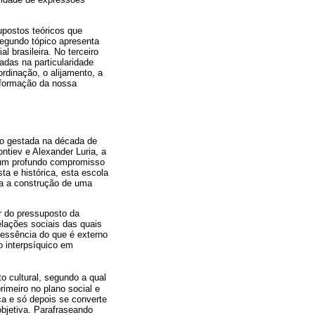
upostos teóricos que
gundo tópico apresenta
brasileira. No terceiro
adas na particularidade
rdinação, o alijamento, a
 formação da nossa
ndo gestada na década de
ntiev e Alexander Luria, a
 um profundo compromisso
a e histórica, esta escola
ra a construção de uma
r do pressuposto da
elações sociais das quais
 essência do que é externo
o interpsíquico em
o cultural, segundo a qual
imeiro no plano social e
ca e só depois se converte
objetiva. Parafraseando