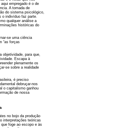
a aqui empregado é o de
ncia. A tomada de
ção do sistema psicológico,
 o indivíduo faz parte.
smo qualquer análise a
rminações históricas do
rnar-se uma ciência
ém “as forças
a objetividade, para que,
tividade. Escapa à
mpreender plenamente os
çar-se sobre a realidade
ileira, é preciso
undamental debruçar-nos
l o capitalismo ganhou
 formação de nossa
a
ates no bojo da produção
o interpretações teóricas
o que foge ao escopo e às