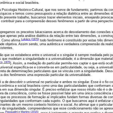
ômica e social brasileira.
 Psicologia Histórico-Cultural, que nos serve de fundamento, partimos da c
síquicos e temos como pressuposto a relação dialética entre as dimensões da
 do presente trabalho, buscamos trazer elementos iniciais, ensejando provo
contribuir para a compreensão desses fenômenos a partir de uma perspectiva 
pregamos os preceitos lukacsianos acerca do desvelamento das conexões entr
que apenas pela análise dialética da relação entre tais dimensões, a constr
Lukács (1970)
l. Como afirma
todo fenômeno é constituído por estas três dimens
dade objetiva. Assim sendo, uma autêntica e verdadeira compreensão da real
xistentes.
ão que se estabelece entre o universal e o singular é sempre mediada pelo part
 que modelam a singularidade e a universalidade; é a dimensão que materiali
cs, 1970
). Assim, a mediação do particular permite-nos captar o que está ocu
universal especifica-se e converte-se em particularidade, ou seja, a universal
reta de determinações particulares que se vincula com a singularidade. Des
ica dos fenômenos uma expressão particular da universalidade.
 a de descobrir o universal no particular e ambos no singular. Esse é o fio c
onômica e social brasileira como uma das particularidades que conformam 
a em sua dimensão singular. É preciso enfatizar que nosso intuito não é o d
 da consciência, como se fosse possível falar em uma única consciência da
 que os processos de formação aí implicados fundam formas diversas de co
singularidades que conformam cada sujeito. O que buscamos aqui é enfatizar 
inantes de um mesmo contexto histórico e social. Ao afirmar que o particular
r da singularidade, compreendemos que esse condicionamento não se apresen
Pasqualini e Martins (2015)
tuam
, esse é justamente o aspecto que explica a dive