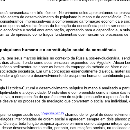
 será apresentada em três tópicos. No primeiro deles apresentamos os press
o acerca do desenvolvimento do psiquismo humano e da consciência. O se
consideramos imprescindíveis à compreensão da formação econômica e social 
ia de que as raízes históricas da formação da consciência podem ser encontr
ão econômica e social enquanto nação, apontando para a dependência, a subo
 formas de opressão como traços fundamentais que marcam os processos de
 psiquismo humano e a constituição social da consciência
tural tem seus marcos iniciais no contexto da Rússia pós-revolucionária, se
 dias atuais. Tendo como seus principais expoentes Lev Vygotski, Alexei Leo
 teórico sedimentou-se sobre as bases do emprego do método de Marx e de
ociedade socialista. Em uma concepção essencialmente dialética, materialist
ender a gênese e o desenvolvimento do psiquismo humano, contribuindo pa
a.
ia Histórico-Cultural o desenvolvimento psíquico humano é analisado a parti
subjetividade e a objetividade. O indivíduo é compreendido como síntese das r
ectiva, a compreensão do que é interno do sujeito pressupõe a apreensão da
 de desvelar os processos de mediação que convertem o social em individual, 
Vygotski (2012)
quismo segue aquilo que
chamou de lei geral do desenvolviment
elações interiorizadas de ordem social e aparecem sempre em dois planos: pr
o. Ou seja, toda função psíquica aparece primeiro como categoria interpsíqui
 desse desenvolvimento estão, portanto, nas relações sociais, na realidade 