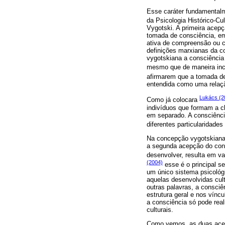
Esse caráter fundamentalm
da Psicologia Histórico-Cul
Vygotski. A primeira acepç
tomada de consciência, em 
ativa de compreensão ou 
definições marxianas da c
vygotskiana a consciência
mesmo que de maneira inco
afirmarem que a tomada de
entendida como uma relaç
Lukács (2
Como já colocara
indivíduos que formam a c
em separado. A consciênci
diferentes particularidade
Na concepção vygotskiana,
a segunda acepção do conc
desenvolver, resulta em v
(2004)
esse é o principal s
um único sistema psicológ
aquelas desenvolvidas cult
outras palavras, a consciê
estrutura geral e nos vínc
a consciência só pode rea
culturais.
Como vemos, as duas acepç