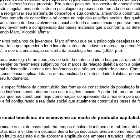
ar a discussão aqui proposta. Em outras palavras, o conceito de consciênci
ão singular, enquanto sistema psicológico e processo de tomada de consciê
a reorganizar seu sistema de conceitos e sua conduta, alterando a constitui
 Essa tomada de consciência só ocorre no bojo das relações sociais das quais
o histórico de desenvolvimento social se funda a consciência e por isso me
inevitavelmente à compreensão das bases materiais que a conforma, às dete
ndo Marx, Vigotski afirma:
iros trabalhos de juventude, Marx afirmou que se a psicologia desejasse to
iva, teria que aprender a ler o livro da história da indústria material, que cont
, e que é a encarnação concreta da psicologia humana (1930, p.5).
ue a psicologia firme seus pés no solo da materialidade e busque as raízes d
reender os fenômenos subjetivos nos marcos da relação dialética com a obje
cional a dimensão histórica dos fenômenos que são seu objeto de estudo. Co
onsciência implica dotá-los de materialidade e historicidade dialética, debru
 seu fundamento.
 especificidade da constituição das formas de consciência da população bras
 histórico constituído no bojo das relações sociais. A partir daí torna-se f
icos que nos constituem hoje como nação, compreendendo a maneira pela qua
 e foi configurando a realidade social que atualmente constitui as bases da
social brasileira: do escravismo ao modo de produção capitalist
ica e social de nosso país há tempos é palco de inúmeros e frutíferos deb
 muitas idas e vindas em décadas desta longa discussão tiveram como resultad
o intuito aqui não é o de abordar a amplitude dos embates travados, objetiv