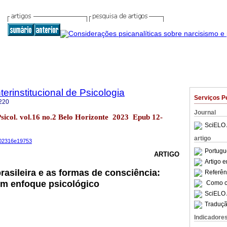
terinstitucional de Psicologia
Serviços P
220
Journal
 Psicol. vol.16 no.2 Belo Horizonte 2023 Epub 12-
SciELO 
artigo
s202316e19753
Portugu
ARTIGO
Artigo 
rasileira e as formas de consciência:
Referên
 um enfoque psicológico
Como ci
SciELO 
Traduçã
Indicadore