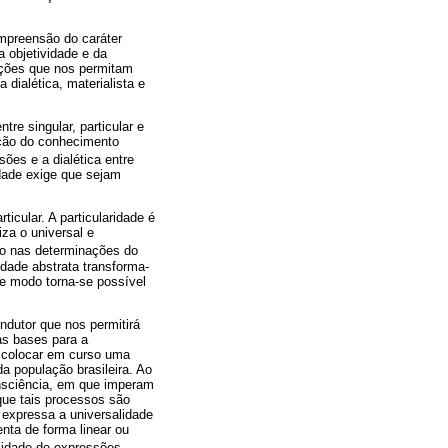
ompreensão do caráter
 objetividade e da
cações que nos permitam
dialética, materialista e
e singular, particular e
ução do conhecimento
ões e a dialética entre
idade exige que sejam
icular. A particularidade é
za o universal e
lto nas determinações do
idade abstrata transforma-
se modo torna-se possível
ondutor que nos permitirá
as bases para a
e colocar em curso uma
 população brasileira. Ao
nsciência, em que imperam
que tais processos são
 expressa a universalidade
ta de forma linear ou
rsidade de expressões