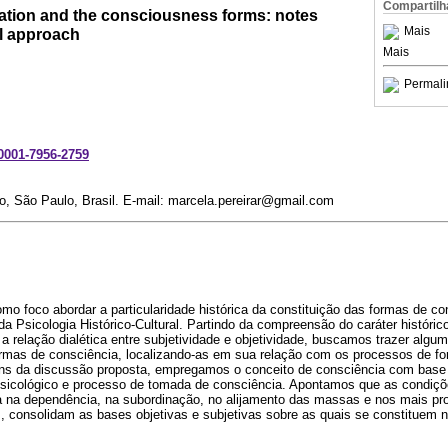
Compartilh
mation and the consciousness forms: notes
Mais
l approach
Mais
Permali
-0001-7956-2759
o, São Paulo, Brasil. E-mail: marcela.pereirar@gmail.com
mo foco abordar a particularidade histórica da constituição das formas de cons
a Psicologia Histórico-Cultural. Partindo da compreensão do caráter históri
 relação dialética entre subjetividade e objetividade, buscamos trazer alguma
formas de consciência, localizando-as em sua relação com os processos de 
s fins da discussão proposta, empregamos o conceito de consciência com bas
sicológico e processo de tomada de consciência. Apontamos que as condiçõ
ada na dependência, na subordinação, no alijamento das massas e nos mais pr
s, consolidam as bases objetivas e subjetivas sobre as quais se constituem