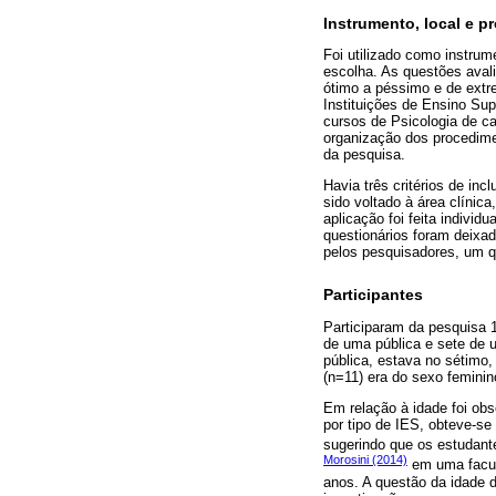
Instrumento, local e 
Foi utilizado como instru
escolha. As questões avali
ótimo a péssimo e de ext
Instituições de Ensino Sup
cursos de Psicologia de c
organização dos procedimen
da pesquisa.
Havia três critérios de inc
sido voltado à área clínica
aplicação foi feita indivi
questionários foram deixa
pelos pesquisadores, um q
Participantes
Participaram da pesquisa 1
de uma pública e sete de 
pública, estava no sétimo,
(n=11) era do sexo feminin
Em relação à idade foi ob
por tipo de IES, obteve-s
sugerindo que os estudant
Morosini (2014)
em uma facul
anos. A questão da idade 