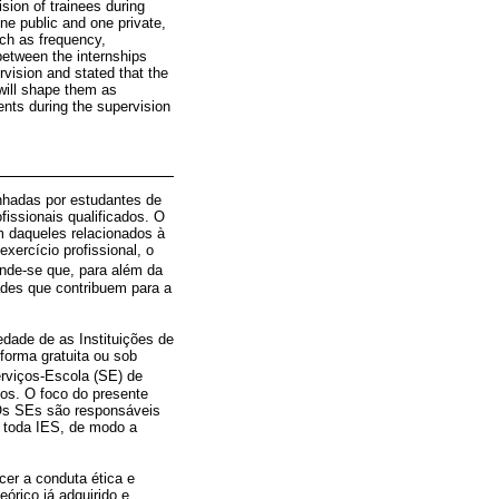
ision of trainees during
one public and one private,
uch as frequency,
between the internships
rvision and stated that the
 will shape them as
ents during the supervision
nhadas por estudantes de
fissionais qualificados. O
m daqueles relacionados à
xercício profissional, o
ende-se que, para além da
ades que contribuem para a
edade de as Instituições de
forma gratuita ou sob
rviços-Escola (SE) de
cos. O foco do presente
. Os SEs são responsáveis
e toda IES, de modo a
cer a conduta ética e
órico já adquirido e