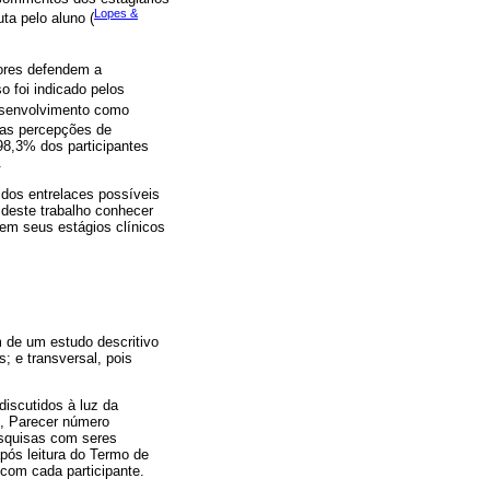
Lopes &
ta pelo aluno (
tores defendem a
so foi indicado pelos
esenvolvimento como
 as percepções de
 98,3% dos participantes
.
 dos entrelaces possíveis
 deste trabalho conhecer
 em seus estágios clínicos
m de um estudo descritivo
; e transversal, pois
discutidos à luz da
s, Parecer número
esquisas com seres
pós leitura do Termo de
com cada participante.