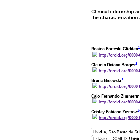
Clinical internship 
the characterization
1
Rosina Forteski Glidden
http://orcid.org/0000
2
Claudia Daiana Borges
http://orcid.org/0000
3
Bruna Bisewski
http://orcid.org/0000
Caio Fernando Zimmerm
http://orcid.org/0000
5
Crisley Fabiane Zastrow
http://orcid.org/0000
1
Univille, São Bento do Su
2
Estácio - IDOMED, Univin