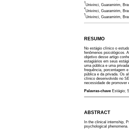
3
Univinci, Guaramirim, Br
4
Univinci, Guaramirim, Bra
5
Univinci, Guaramirim, Bra
RESUMO
No estágio clínico o estud
fenômenos psicológicos. As
objetivo desse artigo conh
estagiários em seus estági
uma pública e uma privada,
frequência, porcentagem e
pública e da privada. Os 
clínico desenvolvido no SE
necessidade de promover e
Palavras-chave
Estágio; 
ABSTRACT
In the clinical internship
psychological phenomena. Th