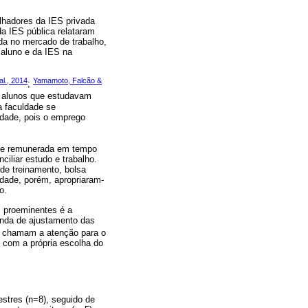
alhadores da IES privada
da IES pública relataram
da no mercado de trabalho,
 aluno e da IES na
 al., 2014
Yamamoto, Falcão &
;
 alunos que estudavam
a faculdade se
idade, pois o emprego
ade remunerada em tempo
ciliar estudo e trabalho.
 de treinamento, bolsa
idade, porém, apropriaram-
o.
s proeminentes é a
anda de ajustamento das
chamam a atenção para o
e com a própria escolha do
estres (n=8), seguido de