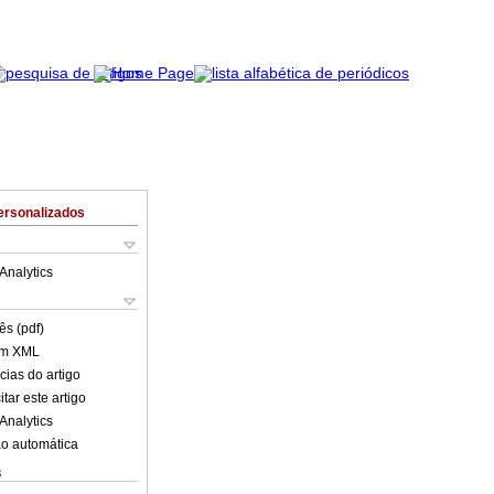
ersonalizados
Analytics
ês (pdf)
em XML
cias do artigo
tar este artigo
Analytics
o automática
s