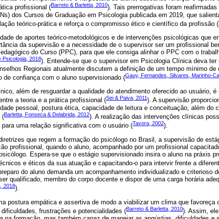
Barreto & Barletta, 2010
tica profissional (
). Tais prerrogativas foram reafirmadas
CNs) dos Cursos de Graduação em Psicologia publicada em 2019, que salient
culação teórico-prática e reforça o compromisso ético e científico da profissão (
idade de aportes teórico-metodológicos e de intervenções psicológicas que 
tância da supervisão e a necessidade de o supervisor ser um profissional b
edagógico do Curso (PPC), para que ele consiga alinhar o PPC com o trabal
 Psicologia, 2018
). Entende-se que o supervisor em Psicologia Clínica deva ter 
nselhos Regionais atualmente discutem a definição de um tempo mínimo de 
Gauy, Fernandes, Silvares, Marinho-C
o de confiança com o aluno supervisionado (
ínico, além de resguardar a qualidade do atendimento oferecido ao usuário, é
Sei & Paiva, 2011
tre a teoria e a prática profissional (
). A supervisão proporcio
dade pessoal, postura ética, capacidade de leitura e conceituação, além do 
Barletta, Fonseca & Delabrida, 2012
 (
). A realização das intervenções clínicas poss
Tavora, 2002
 para uma relação significativa com o usuário (
).
retrizes que regem a formação do psicólogo no Brasil, a supervisão de está
ão profissional, quando o aluno, acompanhado por um profissional capacita
sicólogo. Espera-se que o estágio supervisionado insira o aluno na práxis pro
écnicos e éticos da sua atuação e capacitando-o para intervir frente a difere
l preparo do aluno demanda um acompanhamento individualizado e criterioso d
 ser qualificado, membro do corpo docente e dispor de uma carga horária ade
a, 2018
).
ma postura empática e assertiva de modo a viabilizar um clima que favoreça 
Barreto & Barletta, 2010
 dificuldades, frustrações e potencialidades (
). Assim, el
 na formação, mas também capaz de manejar as angústias, dificuldades e s