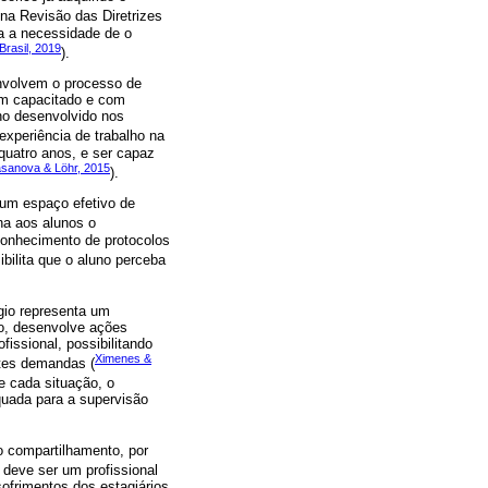
 na Revisão das Diretrizes
a a necessidade de o
Brasil, 2019
).
envolvem o processo de
em capacitado e com
ho desenvolvido nos
experiência de trabalho na
quatro anos, e ser capaz
asanova & Löhr, 2015
).
 um espaço efetivo de
na aos alunos o
conhecimento de protocolos
ibilita que o aluno perceba
gio representa um
do, desenvolve ações
fissional, possibilitando
Ximenes &
ntes demandas (
e cada situação, o
quada para a supervisão
o compartilhamento, por
e deve ser um profissional
ofrimentos dos estagiários