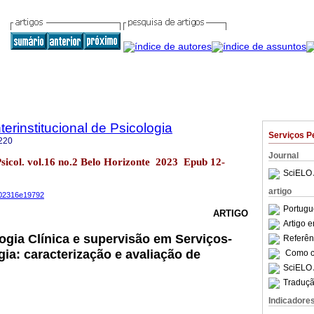
terinstitucional de Psicologia
Serviços P
220
Journal
 Psicol. vol.16 no.2 Belo Horizonte 2023 Epub 12-
SciELO 
artigo
s202316e19792
Portugu
ARTIGO
Artigo 
ogia Clínica e supervisão em Serviços-
Referên
ia: caracterização e avaliação de
Como ci
SciELO 
Traduçã
Indicadore