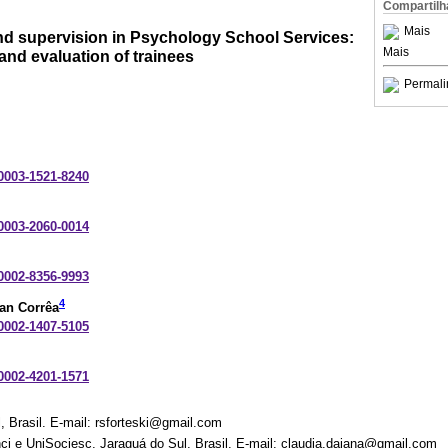
Compartilh
Mais
and supervision in Psychology School Services:
Mais
 and evaluation of trainees
Permali
-0003-1521-8240
-0003-2060-0014
-0002-8356-9993
4
an Corrêa
-0002-1407-5105
-0002-4201-1571
l, Brasil. E-mail: rsforteski@gmail.com
ci e UniSociesc, Jaraguá do Sul, Brasil. E-mail: claudia.daiana@gmail.com