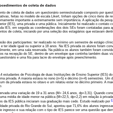
procedimentos de coleta de dados
mento de coleta de dados um questionário semiestruturado composto por ques
ativas, feitas no modelo de escala Likert, tinham opções de cinco itens de 
remamente importante a extremamente sem importância. A aplicação da pesq
erior (IES), uma privada e uma pública. Inicialmente foi realizado o contato
ada IES, em seguida as coordenações dos dois SEs foram contatadas para a
tos de coleta, iniciando por uma seleção dos estagiários que estavam dentro
lusão dos participantes: ter realizado no mínimo um semestre de estágio clíni
, e ter idade igual ou superior a 18 anos. Na IES privada os alunos foram con
dualmente, em uma sala reservada. Na pública os alunos também foram convid
dos na recepção do SE, dentro de um envelope que continha também duas vi
uestionário e uma fita para lacre do envelope após preenchimento.
4 estudantes de Psicologia de duas Instituições de Ensino Superior (IES) do 
uma privada. A maioria estava no nono (n=5) e décimo (n=4) semestres. Um d
 um da privada estava no oitavo e um relatou estar no décimo primeiro. A maio
o.
servada uma variação de 19 a 31 anos (M= 24,6 anos, dp=3,31). Quando consi
e uma média de idade menor na pública (M=22,5, dp=2,2) em relação à privad
F
es da IES pública iniciaram sua graduação mais cedo. Estudo realizado por
dade privada do Rio Grande do Sul, apontou que 71,6% dos alunos ingressan
de ingresso e sua relação com o tipo de IES parece ser uma questão que d