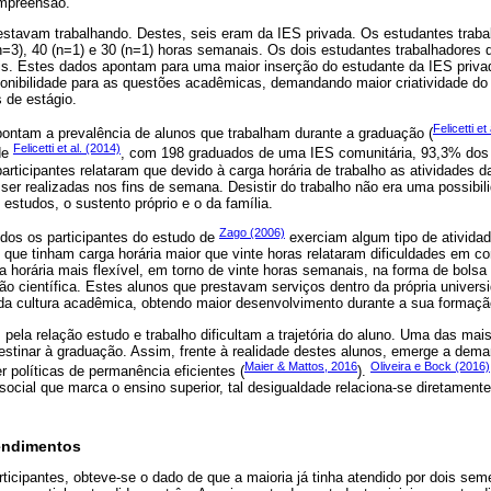
ompreensão.
 estavam trabalhando. Destes, seis eram da IES privada. Os estudantes trab
n=3), 40 (n=1) e 30 (n=1) horas semanais. Os dois estudantes trabalhadores 
is. Estes dados apontam para uma maior inserção do estudante da IES priva
sponibilidade para as questões acadêmicas, demandando maior criatividade do
 de estágio.
Felicetti et
ntam a prevalência de alunos que trabalham durante a graduação (
Felicetti et al. (2014)
de
, com 198 graduados de uma IES comunitária, 93,3% dos
ticipantes relataram que devido à carga horária de trabalho as atividades d
er realizadas nos fins de semana. Desistir do trabalho não era uma possibil
studos, o sustento próprio e o da família.
Zago (2006)
dos os participantes do estudo de
exerciam algum tipo de ativid
s que tinham carga horária maior que vinte horas relataram dificuldades em con
 horária mais flexível, em torno de vinte horas semanais, na forma de bolsa
ação científica. Estes alunos que prestavam serviços dentro da própria univers
da cultura acadêmica, obtendo maior desenvolvimento durante a sua formaçã
 pela relação estudo e trabalho dificultam a trajetória do aluno. Uma das mai
stinar à graduação. Assim, frente à realidade destes alunos, emerge a dem
Maier & Mattos, 2016
Oliveira e Bock (2016)
 políticas de permanência eficientes (
).
ocial que marca o ensino superior, tal desigualdade relaciona-se diretament
tendimentos
rticipantes, obteve-se o dado de que a maioria já tinha atendido por dois sem