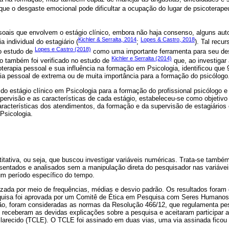
que o desgaste emocional pode dificultar a ocupação do lugar de psicoterapeu
ssoais que envolvem o estágio clínico, embora não haja consenso, alguns au
Kichler & Serralta, 2014
Lopes & Castro, 2018
 individual do estagiário (
;
). Tal recur
Lopes e Castro (2018)
do estudo de
como uma importante ferramenta para seu d
Kichler e Serralta (2014)
o também foi verificado no estudo de
que, ao investigar
coterapia pessoal e sua influência na formação em Psicologia, identificou que
ia pessoal de extrema ou de muita importância para a formação do psicólogo
do estágio clínico em Psicologia para a formação do profissional psicólogo e
ervisão e as características de cada estágio, estabeleceu-se como objetivo
racterísticas dos atendimentos, da formação e da supervisão de estagiários
Psicologia.
tativa, ou seja, que buscou investigar variáveis numéricas. Trata-se també
entados e analisados sem a manipulação direta do pesquisador nas variáveis
m período específico do tempo.
lizada por meio de frequências, médias e desvio padrão. Os resultados foram 
pesquisa foi aprovada por um Comitê de Ética em Pesquisa com Seres Humano
ão, foram consideradas as normas da Resolução 466/12, que regulamenta p
 receberam as devidas explicações sobre a pesquisa e aceitaram participar a
larecido (TCLE). O TCLE foi assinado em duas vias, uma via assinada ficou 