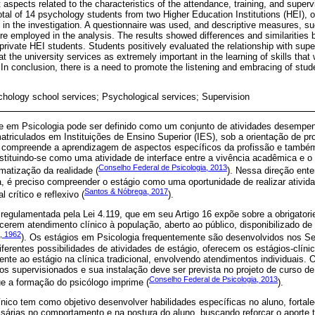
t aspects related to the characteristics of the attendance, training, and superv
A total of 14 psychology students from two Higher Education Institutions (HEI), 
t in the investigation. A questionnaire was used, and descriptive measures, s
 employed in the analysis. The results showed differences and similarities 
rivate HEI students. Students positively evaluated the relationship with supe
 at the university services as extremely important in the learning of skills that
In conclusion, there is a need to promote the listening and embracing of stud
chology school services; Psychological services; Supervision
nte em Psicologia pode ser definido como um conjunto de atividades desempe
triculados em Instituições de Ensino Superior (IES), sob a orientação de pro
s compreende a aprendizagem de aspectos específicos da profissão e també
stituindo-se como uma atividade de interface entre a vivência acadêmica e o e
Conselho Federal de Psicologia, 2013
ematização da realidade (
). Nessa direção ent
a, é preciso compreender o estágio como uma oportunidade de realizar ativid
Santos & Nóbrega, 2017
 crítico e reflexivo (
).
 regulamentada pela Lei 4.119, que em seu Artigo 16 expõe sobre a obrigatori
cerem atendimento clínico à população, aberto ao público, disponibilizado de 
l, 1962
). Os estágios em Psicologia frequentemente são desenvolvidos nos Se
diferentes possibilidades de atividades de estágio, oferecem os estágios-clíni
mente ao estágio na clínica tradicional, envolvendo atendimentos individuais
ios supervisionados e sua instalação deve ser prevista no projeto de curso d
Conselho Federal de Psicologia, 2013
 a formação do psicólogo imprime (
).
ínico tem como objetivo desenvolver habilidades específicas no aluno, fortale
rias no comportamento e na postura do aluno, buscando reforçar o aporte te