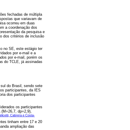
tões fechadas de múltipla
respostas que variavam de
uisa ocorreu em duas
 com a coordenação dos
presentação da pesquisa e
 dos critérios de inclusão
co no SE, este estágio ter
vidados por e-mail e a
ados por e-mail, porém os
as do TCLE, já assinadas
sul do Brasil, sendo sete
os participantes, da IES
ria dos participantes
derados os participantes
a (M=26,7, dp=2,9),
elicetti, Cabrera e Costa-
tes tinham entre 17 e 20
emanda ampliação das