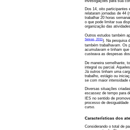
investigações para sua c
Dos 14, oito participantes
relataram jornadas de 44 (
trabalhar 20 horas semana
o que pode limitar sua di
organização das atividades
Outros estudos também apo
Seixas, 2011
). Na pesquisa 
também trabalhavam. Os par
acumulavam e tinham que s
custeava as despesas dos e
De maneira semelhante, to
integral ou parcial. Aquele
Já outros tinham uma carga
trabalho, estágio ou inici
se com maior intensidade 
Diversas situações criadas
escassez de tempo para de
IES no sentido de promover
processo de desigualdade s
curso.
Características dos a
Considerando o total de pa