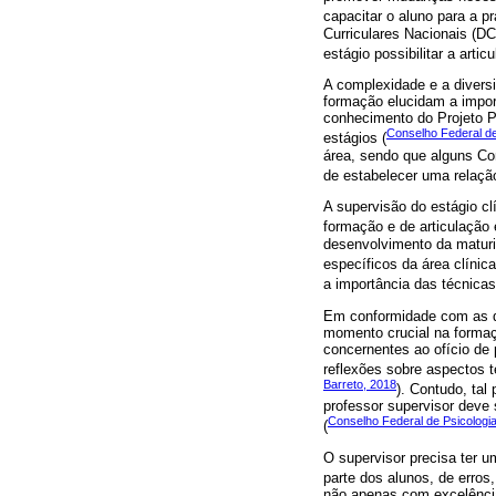
capacitar o aluno para a prá
Curriculares Nacionais (D
estágio possibilitar a arti
A complexidade e a divers
formação elucidam a impor
conhecimento do Projeto P
Conselho Federal de
estágios (
área, sendo que alguns Co
de estabelecer uma relaçã
A supervisão do estágio cl
formação e de articulação en
desenvolvimento da maturi
específicos da área clínica
a importância das técnicas
Em conformidade com as di
momento crucial na formaç
concernentes ao ofício de p
reflexões sobre aspectos t
Barreto, 2018
). Contudo, ta
professor supervisor deve
Conselho Federal de Psicologi
(
O supervisor precisa ter u
parte dos alunos, de erros,
não apenas com excelência