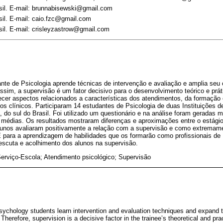
asil. E-mail: brunnabisewski@gmail.com
sil. E-mail: caio.fzc@gmail.com
sil. E-mail: crisleyzastrow@gmail.com
ante de Psicologia aprende técnicas de intervenção e avaliação e amplia se
sim, a supervisão é um fator decisivo para o desenvolvimento teórico e práti
ecer aspectos relacionados a características dos atendimentos, da formação
os clínicos. Participaram 14 estudantes de Psicologia de duas Instituições d
 do sul do Brasil. Foi utilizado um questionário e na análise foram geradas 
 médias. Os resultados mostraram diferenças e aproximações entre o estágio
alunos avaliaram positivamente a relação com a supervisão e como extremame
 para a aprendizagem de habilidades que os formarão como profissionais de 
scuta e acolhimento dos alunos na supervisão.
Serviço-Escola; Atendimento psicológico; Supervisão
, Psychology students learn intervention and evaluation techniques and expand 
erefore, supervision is a decisive factor in the trainee’s theoretical and pr