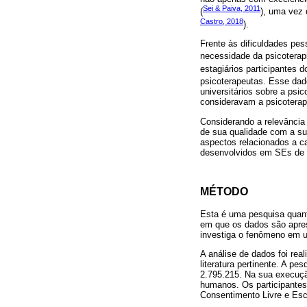
Sei & Paiva, 2011
(
), uma vez 
Castro, 2018
).
Frente às dificuldades pe
necessidade da psicoterapia
estagiários participantes 
psicoterapeutas. Esse dad
universitários sobre a psi
consideravam a psicoterap
Considerando a relevância 
de sua qualidade com a sup
aspectos relacionados a ca
desenvolvidos em SEs de 
MÉTODO
Esta é uma pesquisa quanti
em que os dados são apres
investiga o fenômeno em u
A análise de dados foi rea
literatura pertinente. A 
2.795.215. Na sua execuç
humanos. Os participantes
Consentimento Livre e Esc