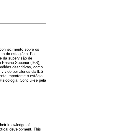
u conhecimento sobre os
co do estagiário. Foi
 e da supervisão de
e Ensino Superior (IES),
medidas descritivas, como
 vivido por alunos da IES
nte importante o estágio
Psicologia. Conclui-se pela
their knowledge of
actical development. This