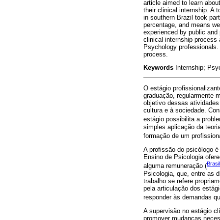
article aimed to learn abou
their clinical internship. 
in southern Brazil took par
percentage, and means were
experienced by public and p
clinical internship process
Psychology professionals. 
process.
Keywords
Internship; Psy
O estágio profissionaliza
graduação, regularmente ma
objetivo dessas atividade
cultura e à sociedade. Con
estágio possibilita a probl
simples aplicação da teori
formação de um profissional
A profissão do psicólogo é
Ensino de Psicologia ofere
Brasi
alguma remuneração (
Psicologia, que, entre as 
trabalho se refere propria
pela articulação dos estág
responder às demandas que
A supervisão no estágio cl
promover mudanças necessá