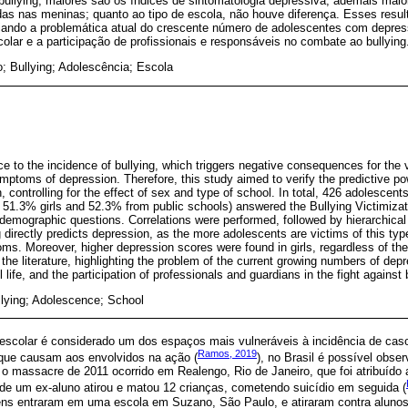
 bullying, maiores são os índices de sintomatologia depressiva; ademais mai
as nas meninas; quanto ao tipo de escola, não houve diferença. Esses resul
enciando a problemática atual do crescente número de adolescentes com depr
colar e a participação de profissionais e responsáveis no combate ao bullying
; Bullying; Adolescência; Escola
ce to the incidence of bullying, which triggers negative consequences for the 
symptoms of depression. Therefore, this study aimed to verify the predictive po
, controlling for the effect of sex and type of school. In total, 426 adolescen
51.3% girls and 52.3% from public schools) answered the Bullying Victimizati
demographic questions. Correlations were performed, followed by hierarchical 
 directly predicts depression, as the more adolescents are victims of this type
ms. Moreover, higher depression scores were found in girls, regardless of th
the literature, highlighting the problem of the current growing numbers of dep
life, and the participation of professionals and guardians in the fight against 
llying; Adolescence; School
 escolar é considerado um dos espaços mais vulneráveis à incidência de ca
Ramos, 2019
que causam aos envolvidos na ação (
), no Brasil é possível obs
o massacre de 2011 ocorrido em Realengo, Rio de Janeiro, que foi atribuído
nde um ex-aluno atirou e matou 12 crianças, cometendo suicídio em seguida (
ens entraram em uma escola em Suzano, São Paulo, e atiraram contra alunos