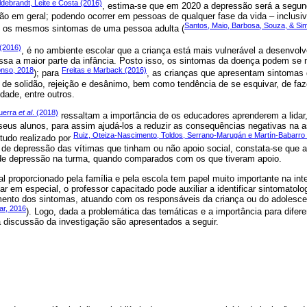
Hildebrandt, Leite e Costa (2016)
, estima-se que em 2020 a depressão será a segu
ção em geral; podendo ocorrer em pessoas de qualquer fase da vida – inclusiv
Santos, Maio, Barbosa, Souza, & Si
 os mesmos sintomas de uma pessoa adulta (
 (2016)
, é no ambiente escolar que a criança está mais vulnerável a desenvol
ssa a maior parte da infância. Posto isso, os sintomas da doença podem se m
onso, 2018
Freitas e Marback (2016)
); para
, as crianças que apresentam sintomas 
de solidão, rejeição e desânimo, bem como tendência de se esquivar, de fa
dade, entre outros.
uerra
et al
. (2018)
ressaltam a importância de os educadores aprenderem a lidar, 
eus alunos, para assim ajudá-los a reduzir as consequências negativas na a
Ruiz, Oteiza-Nascimento, Toldos, Serrano-Marugán e Martín-Babarro
udo realizado por
 de depressão das vítimas que tinham ou não apoio social, constata-se que 
de depressão na turma, quando comparados com os que tiveram apoio.
l proporcionado pela família e pela escola tem papel muito importante na i
ar em especial, o professor capacitado pode auxiliar a identificar sintomatol
ento dos sintomas, atuando com os responsáveis da criança ou do adolesc
ar, 2016
). Logo, dada a problemática das temáticas e a importância para difere
a discussão da investigação são apresentados a seguir.