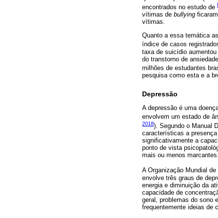
encontrados no estudo de
vítimas de
bullying
ficaram
vítimas.
Quanto a essa temática a
índice de casos registrado
taxa de suicídio aumentou
do transtorno de ansiedad
milhões de estudantes bras
pesquisa como esta e a bre
Depressão
A depressão é uma doença p
envolvem um estado de ânim
2018
). Segundo o Manual D
características a presença
significativamente a capa
ponto de vista psicopatoló
mais ou menos marcantes
A Organização Mundial de 
envolve três graus de dep
energia e diminuição da at
capacidade de concentraç
geral, problemas do sono 
frequentemente ideias de 