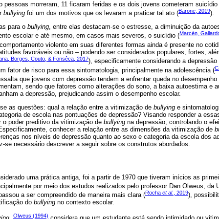
to pessoas morreram, 11 ficaram feridas e os dois jovens cometeram suicídi
Barone, 2019
or
bullying
foi um dos motivos que os levaram a praticar tal ato (
).
as para o
bullying
, entre elas destacam-se o estresse, a diminuição da autoe
Marcén, Gallardo
ento escolar e até mesmo, em casos mais severos, o suicídio (
 comportamento violento em suas diferentes formas ainda é presente no cotid
titudes favoráveis ou não – podendo ser considerados populares, fortes, al
ana, Borges, Couto, & Fonsêca, 2017
), especificamente considerando a depressão 
C
 fator de risco para essa sintomatologia, principalmente na adolescência (
ssalta que jovens com depressão tendem a enfrentar queda no desempenho 
entam, sendo que fatores como alterações do sono, a baixa autoestima e a
ham a depressão, prejudicando assim o desempenho escolar.
se as questões: qual a relação entre a vitimização de
bullying
e sintomatolog
categoria de escola nas pontuações de depressão? Visando responder a essas
r o poder preditivo da vitimização de
bullying
na depressão, controlando o efei
Especificamente, conhecer a relação entre as dimensões da vitimização de
b
ferenças nos níveis de depressão quanto ao sexo e categoria da escola dos a
z-se necessário descrever a seguir sobre os construtos abordados.
siderado uma prática antiga, foi a partir de 1970 que tiveram inícios as prim
incipalmente por meio dos estudos realizados pelo professor Dan Olweus, da 
Rocha
et al
., 2019
assou a ser compreendido de maneira mais clara (
), possibil
tificação do
bullying
no contexto escolar.
Olweus (1994)
ying
,
considera que um estudante está sendo intimidado ou viti