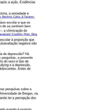
o após a ação. Evidências
stima, a ansiedade e
, Bezerra, Calvo, & Tavares,
iano escolar e que os
ém de se sentirem bem
–, a vitimização do
avalcanti, Coutinho, Pinto, Silva,
escolar à proporção que
utoavaliação negativa são
ia de depressão? Há
 perguntas, a presente
to do sexo e tipo de
ullying
e a depressão,
dolescentes. Antes de
eiras pesquisas sobre a
Universidade de Bergan, na
itando ter a percepção dos
mado quando é exposto,