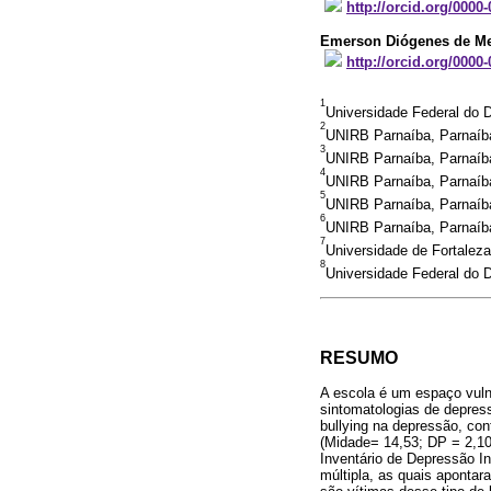
http://orcid.org/0000
Emerson Diógenes de Me
http://orcid.org/0000
1
Universidade Federal do D
2
UNIRB Parnaíba, Parnaíba
3
UNIRB Parnaíba, Parnaíba
4
UNIRB Parnaíba, Parnaíba
5
UNIRB Parnaíba, Parnaíba
6
UNIRB Parnaíba, Parnaíba
7
Universidade de Fortaleza
8
Universidade Federal do 
RESUMO
A escola é um espaço vuln
sintomatologias de depressã
bullying na depressão, con
(Midade= 14,53; DP = 2,10
Inventário de Depressão In
múltipla, as quais apontar