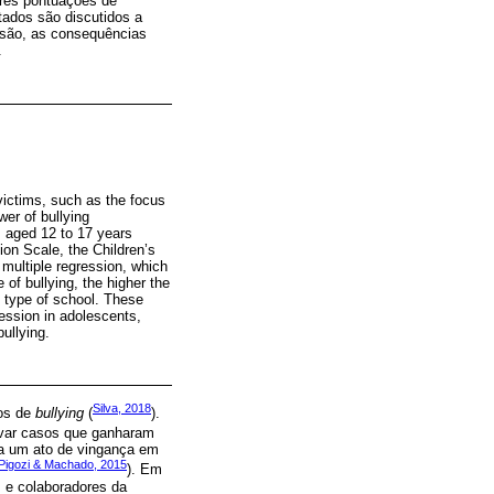
ores pontuações de
tados são discutidos a
essão, as consequências
.
victims, such as the focus
wer of bullying
ts aged 12 to 17 years
on Scale, the Children’s
multiple regression, which
 of bullying, the higher the
e type of school. These
ression in adolescents,
bullying.
Silva, 2018
sos de
bullying
(
).
ervar casos que ganharam
 a um ato de vingança em
Pigozi & Machado, 2015
). Em
 e colaboradores da