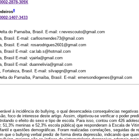
-0002-2878-309X
8
deiros
-0002-1407-3433
elta do Parnaíba, Brasil. E-mail: r.nevescouto@gmail.com
, Brasil. E-mail: carllosmendes73@gmail.com
, Brasil. E-mail: rosarodrigues2601@gmail.com
, Brasil E-mail: car.lab.s@hotmail.com
, Brasil E-mail: vjairla@gmail.com
, Brasil E-mail: duannelivia@gmail.com
, Fortaleza, Brasil. E-mail: silvapgn@gmail.com
Delta do Parnaíba, Parnaíba, Brasil. E-mail: emersondiogenes@gmail.com
erável à incidência do bullying, o qual desencadeia consequências negativas
o, foco de interesse deste artigo. Assim, objetivou-se verificar o poder pred
trolando o efeito do sexo e tipo de escola. Para isso, contou com 426 adoles
; 51,3% meninas e 52,3% escola pública) que responderam à Escala de Vitim
fantil e questões demográficas. Foram realizadas correlações, seguidas de r
am que o bullying verbal prediz de forma direta depressão, indicando que qua