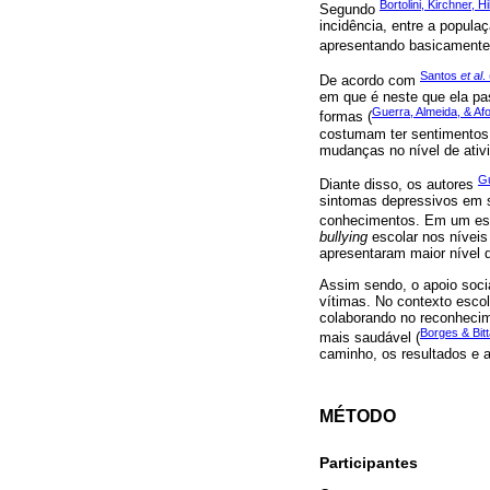
Bortolini, Kirchner, 
Segundo
incidência, entre a popula
apresentando basicamente
Santos
et al
.
De acordo com
em que é neste que ela pa
Guerra, Almeida, & Af
formas (
costumam ter sentimentos 
mudanças no nível de ativi
G
Diante disso, os autores
sintomas depressivos em s
conhecimentos. Em um est
bullying
escolar nos níveis
apresentaram maior nível 
Assim sendo, o apoio socia
vítimas. No contexto escol
colaborando no reconhecim
Borges & Bitt
mais saudável (
caminho, os resultados e 
MÉTODO
Participantes