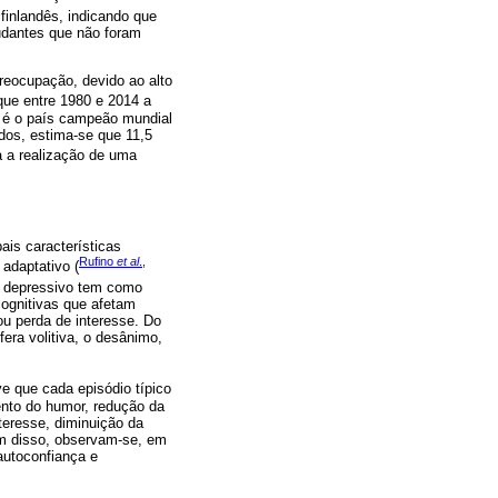
finlandês, indicando que
udantes que não foram
eocupação, devido ao alto
que entre 1980 e 2014 a
 é o país campeão mundial
dos, estima-se que 11,5
ra a realização de uma
ais características
Rufino
et al
.,
adaptativo (
o depressivo tem como
cognitivas que afetam
ou perda de interesse. Do
era volitiva, o desânimo,
ve que cada episódio típico
ento do humor, redução da
teresse, diminuição da
m disso, observam-se, em
autoconfiança e