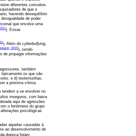
 reúne diferentes conceitos
esquisadores de que o
ano, havendo desequilíbrio
 e desigualdade de poder
ncional que envolve uma
 2021
). Essas
11
). Além do
cyberbullying
,
wearer, 2015
), sendo
ito de propagar informações
os agressores, também
s, tipicamente os que são
sores; e d) testemunhas,
er a próxima vítima.
 tendem a se envolver no
dultos inseguros, com baixa
iderada aqui de agressões
, com o fenômeno do grupo
 alterações psicológicas
radas aquelas causadas à
eis ao desenvolvimento de
 da doença foram