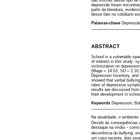
são vítimas desse tipo de
depressão foram encontrad
partir da literatura, evid
desse fato no cotidiano es
Palavras-chave
Depressão
ABSTRACT
School is a vulnerable spa
of interest in this study: 
victimization on depression
(Mage = 14.53; SD = 2.10; 
Depression Inventory, and 
showed that verbal bullying
rates of depressive sympto
results are discussed from 
their development in school 
Keywords
Depression; Bu
Na atualidade, o ambiente
Devido às consequências 
destaque na mídia – como 
decorrência do
bullying
, o
um caso recente, dois jov