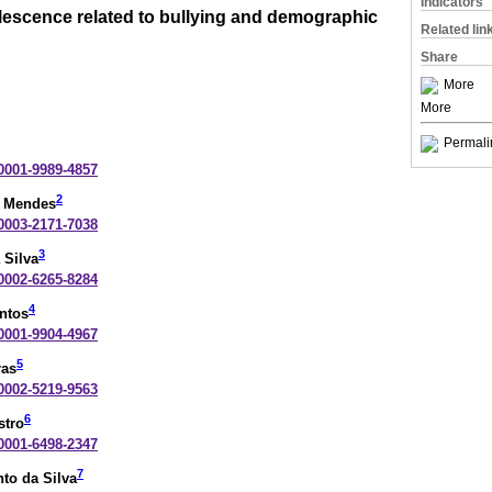
Indicators
olescence related to bullying and demographic
Related lin
Share
More
More
Permali
-0001-9989-4857
2
a Mendes
-0003-2171-7038
3
 Silva
-0002-6265-8284
4
ntos
-0001-9904-4967
5
ras
-0002-5219-9563
6
stro
-0001-6498-2347
7
to da Silva