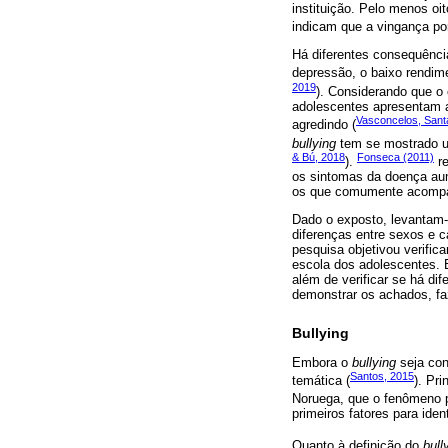
instituição. Pelo menos oi
indicam que a vingança p
Há diferentes consequênci
depressão, o baixo rendim
2019
). Considerando que o
adolescentes apresentam a
Vasconcelos, Sant
agredindo (
bullying
tem se mostrado um
& Bú, 2018
Fonseca (2011)
).
re
os sintomas da doença aum
os que comumente acompan
Dado o exposto, levantam-
diferenças entre sexos e 
pesquisa objetivou verifica
escola dos adolescentes. 
além de verificar se há di
demonstrar os achados, fa
Bullying
Embora o
bullying
seja con
Santos, 2015
temática (
). Pr
Noruega, que o fenômeno p
primeiros fatores para iden
Quanto à definição do
bull