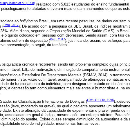
Kumpulainen
et al
. (1998)
realizado com 5.813 estudantes do ensino fundamental 
 psicologicamente afetadas e tiveram mais encaminhamentos do que os est
ssociada ao
bullying
no Brasil, em uma recente pesquisa, os dados causam pr
Patu, 2017
s (
). De acordo com a pesquisa da BBC Brasil, os índices mostram 
 28%. Além disso, segundo a Organização Mundial de Saúde (OMS), o Brasil
e e o quinto colocado em pessoas com depressão. Sendo assim, com tais da
Patu, 2017
ileiros sofrem de depressão (
); justificando, assim, os esforços pa
ve apresentação, a seguir, da temática.
siquiátrica crônica e recorrente, sendo um problema complexo cujas princip
o irritável, falta de motivação e diminuição do comportamento instrumental 
iagnóstico e Estatístico De Transtornos Mentais (DSM-V, 2014), o transtorn
 de humor triste, vazio ou irritável, acompanhado de alterações somáticas e 
cidade de funcionamento do indivíduo, para designar um estado de desânimo 
gico, a depressão tem como elementos mais salientes o humor triste e, na esf
.
OMS CID 10, 1996
Saúde, na Classificação Internacional de Doenças (
), descre
ressão (leve, moderado ou grave), no qual o paciente apresenta um rebaixam
ividade. Existe alteração da capacidade de experimentar o prazer, perda de in
ão, associadas em geral à fadiga, mesmo após um esforço mínimo. Para alé
e diminuição do apetite. Existe quase sempre diminuição da autoestima e da 
culpabilidade e/ou de indignidade, mesmo nas formas leves.