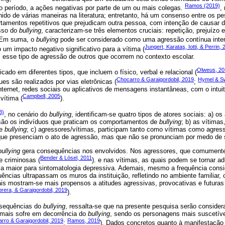
Ramos (2019)
o período, a ações negativas por parte de um ou mais colegas.
,
ido de várias maneiras na literatura; entretanto, há um consenso entre os p
tamentos repetitivos que prejudicam outra pessoa, com intenção de causar d
esso do
bullying
, caracterizam-se três elementos cruciais: repetição, prejuízo
 Em suma, o
bullying
pode ser considerado como uma agressão contínua inte
Jungert, Karataş, Iotti, & Perrin,
 um impacto negativo significativo para a vítima (
m esse tipo de agressão de outros que ocorrem no contexto escolar.
Olweus, 20
icado em diferentes tipos, que incluem o físico, verbal e relacional (
Chocarro & Garaigordobil, 2019
Hymel & S
es são realizados por vias eletrônicas (
;
nternet, redes sociais ou aplicativos de mensagens instantâneas, com o intu
Campbell, 2005
vítima (
).
3)
, no cenário do
bullying
, identificam-se quatro tipos de atores sociais: a) 
são os indivíduos que praticam os comportamentos de
bullying
; b) as vítima
de
bullying
; c) agressores/vítimas, participam tanto como vítimas como agres
ue presenciam o ato de agressão, mas que não se pronunciam por medo de s
bullying
gera consequências nos envolvidos. Nos agressores, que comumente
Bender & Lösel, 2011
e criminosas (
). e nas vítimas, as quais podem se tornar a
a maior para sintomatologia depressiva. Ademais, mesmo a frequência cons
ências ultrapassam os muros da instituição, refletindo no ambiente familiar
is mostram-se mais propensos a atitudes agressivas, provocativas e futuras
era, & Garaigordobil, 2019
).
nsequências do
bullying
, ressalta-se que na presente pesquisa serão conside
e mais sofre em decorrência do
bullying
, sendo os personagens mais suscetív
rro & Garaigordobil, 2019
Ramos, 2019
;
). Dados concretos quanto à manifestação