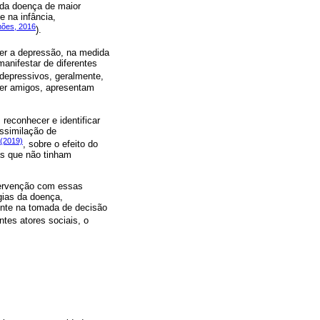
nda doença de maior
e na infância,
mões, 2016
).
ver a depressão, na medida
anifestar de diferentes
depressivos, geralmente,
zer amigos, apresentam
reconhecer e identificar
ssimilação de
 (2019)
, sobre o efeito do
as que não tinham
ntervenção com essas
ogias da doença,
ente na tomada de decisão
ntes atores sociais, o