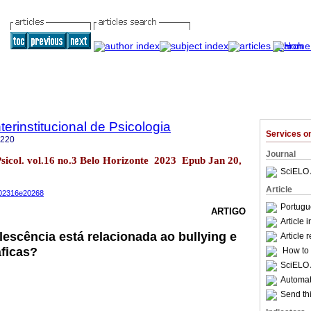
terinstitucional de Psicologia
Services 
8220
Journal
 Psicol. vol.16 no.3 Belo Horizonte 2023 Epub Jan 20,
SciELO 
Article
s202316e20268
Portugu
ARTIGO
Article 
escência está relacionada ao bullying e
Article 
ficas?
How to c
SciELO 
Automati
Send thi