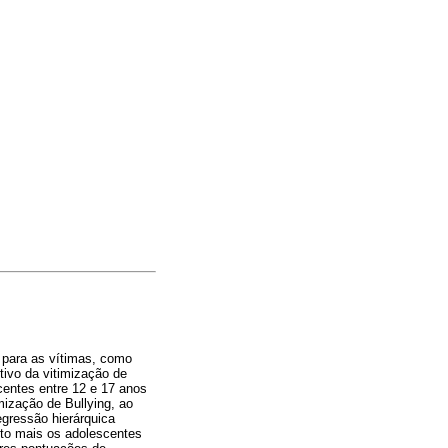
 para as vítimas, como
itivo da vitimização de
centes entre 12 e 17 anos
ização de Bullying, ao
egressão hierárquica
nto mais os adolescentes