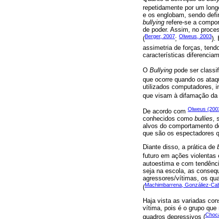
repetidamente por um long
e os englobam, sendo defin
bullying
refere-se a compor
de poder. Assim, no proc
Berger, 2007
Olweus, 2003
(
;
).
assimetria de forças, tendo
características diferencia
O
Bullying
pode ser classif
que ocorre quando os ataqu
utilizados computadores, i
que visam à difamação da 
Olweus (200
De acordo com
conhecidos como
bullies
, 
alvos do comportamento 
que são os espectadores q
Diante disso, a prática de
futuro em ações violentas 
autoestima e com tendênci
seja na escola, as consequ
agressores/vítimas, os qua
Machimbarrena, Gonzáliez-Cabr
(
Haja vista as variadas co
vítima, pois é o grupo qu
Choca
quadros depressivos (