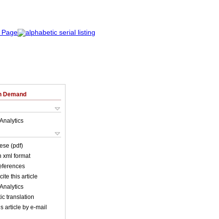
on Demand
Analytics
ese (pdf)
in xml format
references
ite this article
Analytics
c translation
s article by e-mail