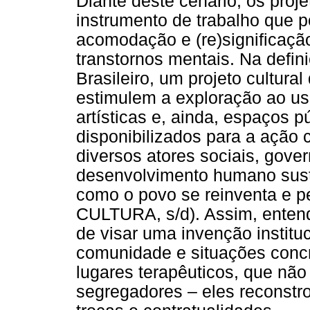
Diante deste cenário, os proj
instrumento de trabalho que 
acomodação e (re)significaçã
transtornos mentais. Na defini
Brasileiro, um projeto cultura
estimulem a exploração ao us
artísticas e, ainda, espaços 
disponibilizados para a ação
diversos atores sociais, gove
desenvolvimento humano suste
como o povo se reinventa e 
CULTURA, s/d). Assim, entend
de visar uma invenção institu
comunidade e situações concret
lugares terapêuticos, que nã
segregadores – eles reconstr