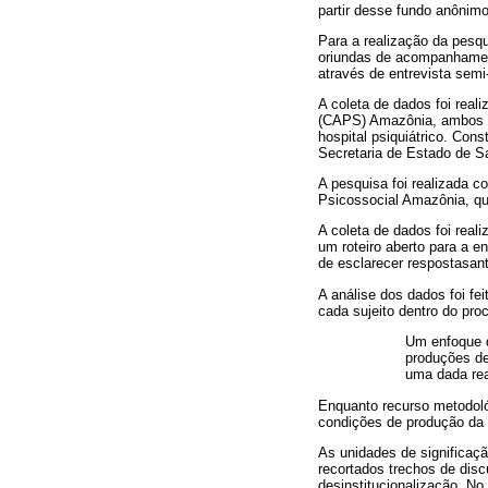
partir desse fundo anônimo
Para a realização da pesqu
oriundas de acompanhamento
através de entrevista semi
A coleta de dados foi real
(CAPS) Amazônia, ambos em
hospital psiquiátrico. Con
Secretaria de Estado de S
A pesquisa foi realizada 
Psicossocial Amazônia, que
A coleta de dados foi real
um roteiro aberto para a e
de esclarecer respostasant
A análise dos dados foi fe
cada sujeito dentro do pro
Um enfoque d
produções de
uma dada rea
Enquanto recurso metodológ
condições de produção da
As unidades de significaçã
recortados trechos de disc
desinstitucionalização. N