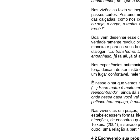
acontecendo, né. Que o usu
Nas vivências fazia-se ine
passos curtos. Posteriorm
das calçadas, como nos c
ou seja, o corpo, o teatro,
Evoé !
".
Boal vem desenhar esse ce
verdadeiramente revolucion
maneira e para os seus fi
dialogar: "
Eu transformo. D
entranhado, já tá ali, já 
Nas experiências antimani
força deixam de ser instânc
um lugar confortável, nele
É nesse olhar que vemos 
(...) Esse teatro é muito 
reencontrando
", ainda dá 
onde nessa casa você vai e
palhaço tem espaço, é mui
Nas vivências em praças, t
estabelecessem formas hier
afecções, de encontros qu
Teixeira (2004), inspirad
outro, uma relação a partir
4.2 Escrevendo sua própr