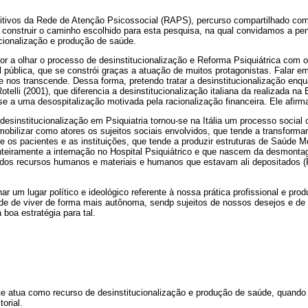
itivos da Rede de Atenção Psicossocial (RAPS), percurso compartilhado com
a construir o caminho escolhido para esta pesquisa, na qual convidamos a pe
ucionalização e produção de saúde.
 a olhar o processo de desinstitucionalização e Reforma Psiquiátrica com o
pública, que se constrói graças a atuação de muitos protagonistas. Falar em
 nos transcende. Dessa forma, pretendo tratar a desinstitucionalização enqu
telli (2001), que diferencia a desinstitucionalização italiana da realizada n
se a uma desospitalização motivada pela racionalização financeira. Ele afirm
 desinstitucionalização em Psiquiatria tornou-se na Itália um processo social
mobilizar como atores os sujeitos sociais envolvidos, que tende a transforma
re os pacientes e as instituições, que tende a produzir estruturas de Saúde M
nteiramente a internação no Hospital Psiquiátrico e que nascem da desmont
dos recursos humanos e materiais e humanos que estavam ali depositados (Ro
 um lugar político e ideológico referente à nossa prática profissional e pr
de de viver de forma mais autônoma, sendp sujeitos de nossos desejos e de n
 boa estratégia para tal.
te atua como recurso de desinstitucionalização e produção de saúde, quando 
orial.