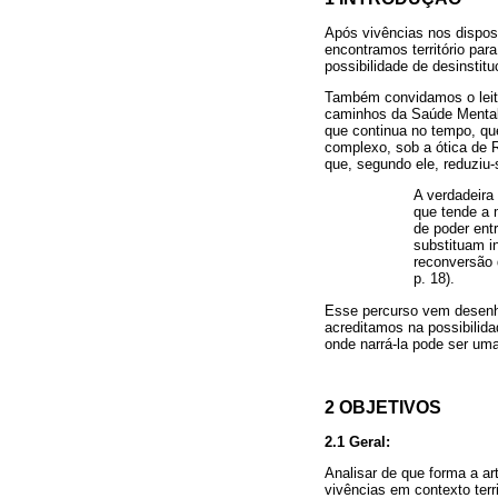
Após vivências nos dispos
encontramos território par
possibilidade de desinstit
Também convidamos o leitor
caminhos da Saúde Mental 
que continua no tempo, que
complexo, sob a ótica de Ro
que, segundo ele, reduziu-
A verdadeira
que tende a 
de poder ent
substituam i
reconversão 
p. 18).
Esse percurso vem desenhar
acreditamos na possibilida
onde narrá-la pode ser uma
2 OBJETIVOS
2.1 Geral:
Analisar de que forma a ar
vivências em contexto territ