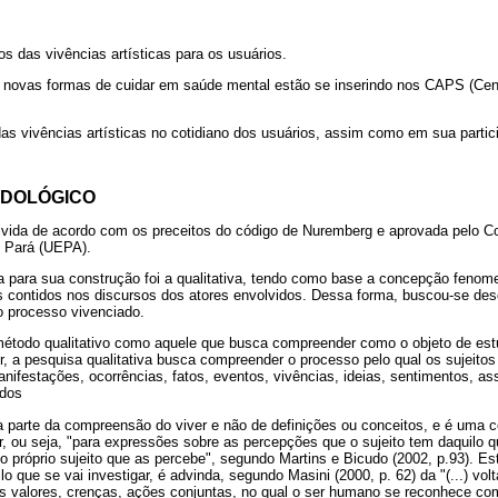
s das vivências artísticas para os usuários.
as novas formas de cuidar em saúde mental estão se inserindo nos CAPS (Cen
s vivências artísticas no cotidiano dos usuários, assim como em sua partic
ODOLÓGICO
lvida de acordo com os preceitos do código de Nuremberg e aprovada pelo C
o Pará (UEPA).
 para sua construção foi a qualitativa, tendo como base a concepção fenom
s contidos nos discursos dos atores envolvidos. Dessa forma, buscou-se des
ao processo vivenciado.
método qualitativo como aquele que busca compreender como o objeto de est
 a pesquisa qualitativa busca compreender o processo pelo qual os sujeitos
ifestações, ocorrências, fatos, eventos, vivências, ideias, sentimentos, as
ados
 parte da compreensão do viver e não de definições ou conceitos, e é uma 
r, ou seja, "para expressões sobre as percepções que o sujeito tem daquilo 
o próprio sujeito que as percebe", segundo Martins e Bicudo (2002, p.93). E
lo que se vai investigar, é advinda, segundo Masini (2000, p. 62) da "(...) vo
 valores, crenças, ações conjuntas, no qual o ser humano se reconhece co