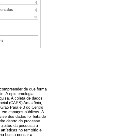
s
cionados
nk
a compreender de que forma
de. A epistemologia
uisa. A coleta de dados
ssocial (CAPS) Amazônia,
 Grão Pará e 3 do Centro
as em espaços públicos. A
ise dos dados foi feita de
eito dentro do processo
sujeitos da pesquisa à
rtísticas no território e
ria busca pensar a