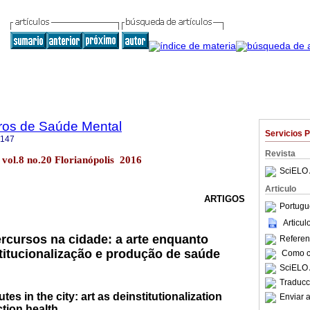
iros de Saúde Mental
Servicios 
2147
Revista
 vol.8 no.20 Florianópolis 2016
SciELO 
Articulo
ARTIGOS
Portugu
Articu
rcursos na cidade: a arte enquanto
Referenc
titucionalização e produção de saúde
Como ci
SciELO 
Traducc
tes in the city: art as deinstitutionalization
Enviar a
tion health