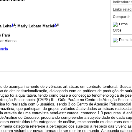
Indicadore
Links rela
Compartir
Otros
1
,I
2
,II
 Leite
; Marly Lobato Maciel
Otros
o Pará
Permali
par Vianna
ência
u do acompanhamento de vivências artísticas em contexto territorial. Busc
so de desinstitucionalização, dialogando com as práticas de produção de saú
ução foi a qualitativa, tendo como base a concepção fenomenológica de pesq
e Atenção Psicossocial (CAPS) III - Grão Pará e no Centro de Atenção Psico
a foi realizada com 6 usuários, sendo 3 do Centro de Atenção Psicossocial
azônia, que participam de grupos voltados à atividades artísticas realizad
ada através de uma entrevista semi-estruturada, contendo 1 0 perguntas. A anál
 de Análise do Discurso, procurando compreender a subjetividade de cada suj
oram construídas três categorias de análise, relacionando os discursos dos 
imeira categoria refere-se à percepção dos sujeitos a respeito das vivências a
eguiram vislumbrar novas formas de ser e estar no mundo. A segunda catego