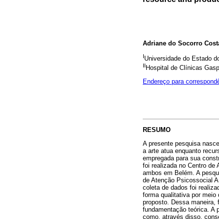
Adriane do Socorro Costa
I
Universidade do Estado d
II
Hospital de Clínicas Gas
Endereço para correspond
RESUMO
A presente pesquisa nasce
a arte atua enquanto recur
empregada para sua constr
foi realizada no Centro d
ambos em Belém. A pesquis
de Atenção Psicossocial Am
coleta de dados foi realiz
forma qualitativa por meio
proposto. Dessa maneira, f
fundamentação teórica. A pr
como, através disso, cons