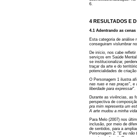
6.
4 RESULTADOS E 
4.1 Adentrando as cenas d
Esta categoria de análise r
conseguiram vislumbrar no
De início, nos cabe reflet
serviços em Saúde Mental,
se institucionalizar, perd
traçar da arte e do territ
potencialidades de criação
O Personagem 1 ilustra af
nas ruas e nas praças
", e
liberdade para expressar
".
Durante as vivências, as 
perspectiva de composição
pra mim representa um esta
A arte mudou a minha vida
Para Melo (2007) nos últim
inclusão, por meio de dife
de sentidos, para a amplia
Personagem 2: "
E eu não 