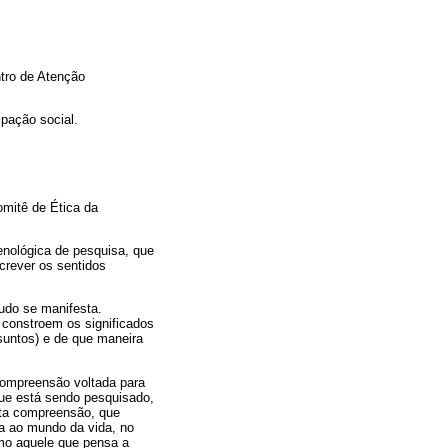
tro de Atenção
ipação social.
omitê de Ética da
enológica de pesquisa, que
crever os sentidos
udo se manifesta.
 constroem os significados
suntos) e de que maneira
compreensão voltada para
que está sendo pesquisado,
sta compreensão, que
lta ao mundo da vida, no
mo aquele que pensa a