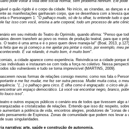
ário pode voltar a vida dele social normal, sem problema nenhum. Ele pode 
gável o quão rígido é o corpo da cidade. No início, as cirandas, as danças 
ente as manifestações ganhavam corpo, que se desenhava com a leveza que 
onta o Personagem 1: "
O palhaço mudo, só de tu olhar, tu entende tudo o que 
 ele faz isso com você, ensina a arte corporal, todo um processo de arte cênica
nário em seu método do Teatro do Oprimido, quando afirma: "Penso que todo
ários devem transferir ao povo os meios de produção teatral, para que o própr
ns. O teatro é uma arma e é o povo quem deve maneja-la!" (Boal, 2013, p.1
a feita que eu já começo a me ajeitar pra pintar o rosto, por exemplo, meu p
tá acontecendo. E vai rolando, é muito bom, é muito bom
".
comiais, a cidade aparece como experiência. Reivindica-se a cidade porque é
ias individuais e instauram-se com toda a força no coletivo. Nessa perspectiva
 todos são vulneráveis e tudo se torna imprevisível (MARTINS, 2009).
nascerem novas formas de relações consigo mesmo; como nos fala o Person
importante e me fez mudar, me fez ser outra pessoa. Mudei muita coisa, o me
sequência: "
(...) o palhaço gera circo. E olha como é engraçado: o circo ele já
ncontrar um espaço democrático. Lá você vai encontrar negro, branco, pobre, r
to louco isso
".
eatro e outros espaços públicos o cenário era de todos que tivessem algo a 
arquizadas e cristalizadas de relações. Entendo que isso diz respeito, sobr
e aumentam a potência de vida, encontros alegres, produtores de "zonas d
o pelo pensamento de Espinosa. Zonas de comunidade que podem nos levar a 
 de suas singularidades.
ia narrativa: arte, saúde e construção de autonomia.