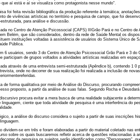
 que aí está e aí se visualiza como protagonista nesse mundo".
isa foi feita revisão bibliográfica da produção referente à temática; anotaçõ
 de vivências artísticas no território e pesquisa de campo, que foi desenv
-estruturada, para análise e discussão.
izada no Centro de Atenção Psicossocial (CAPS) IIIGrão Pará e no Centro de
 Belém, que são considerados, dentro da rede de Saúde Mental os disposit
stituem instituições voltadas à assistência de usuários do Sistema Único de 
aúde Pública.
com 6 usuários, sendo 3 do Centro de Atenção Psicossocial Grão Pará e 3 do 
 participam de grupos voltados a atividades artísticas realizadas em espaço
izada através de uma entrevista semi-estruturada (Apêndice b), contendo 1 0 
ntrevista, onde no decorrer de sua realização foi realizada a inclusão de nova
eriormentereferidas.
ita de forma qualitativa por meio de Análise do Discurso, procurando compreen
cesso proposto, a partir da análise de suas falas. Segundo Rocha e Deusdará 
iscursivo procura evitar a mera busca de uma realidade subjacente a deter
 linguagem, ciente que toda atividade de pesquisa é uma interferência do p
lidade.
ico, a análise do discurso considera o sujeito a partir de suas inscrições h
 linguagem.
o dividem-se em três e foram elaboradas a partir do material coletado nas en
urso sobre os quais buscaremos refletir acerca de questões relacionadas à ar
o decorrer da pesquisa os sujeitos serão identificados como "Personagem", q