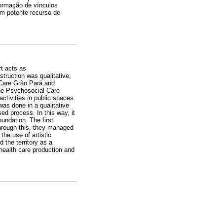
formação de vínculos
 um potente recurso de
rt acts as
struction was qualitative,
 Care Grão Pará and
he Psychosocial Care
ctivities in public spaces.
was done in a qualitative
ed process. In this way, it
oundation. The first
 through this, they managed
the use of artistic
the territory as a
, health care production and