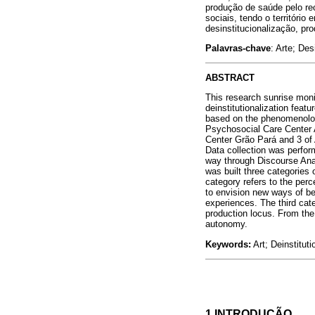
produção de saúde pelo rec
sociais, tendo o território
desinstitucionalização, p
Palavras-chave
: Arte; Des
ABSTRACT
This research sunrise monit
deinstitutionalization feat
based on the phenomenolog
Psychosocial Care Center 
Center Grão Pará and 3 of 
Data collection was perfor
way through Discourse Analy
was built three categories 
category refers to the perc
to envision new ways of bei
experiences. The third cat
production locus. From the r
autonomy.
Keywords:
Art; Deinstituti
1 INTRODUÇÃO