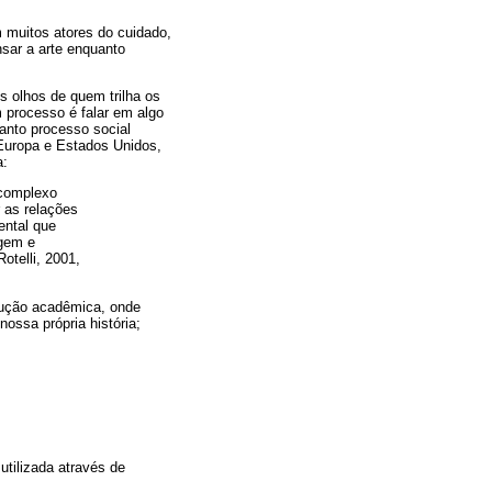
 muitos atores do cuidado,
nsar a arte enquanto
s olhos de quem trilha os
 processo é falar em algo
anto processo social
a Europa e Estados Unidos,
a:
 complexo
r as relações
ental que
agem e
telli, 2001,
odução acadêmica, onde
ossa própria história;
utilizada através de