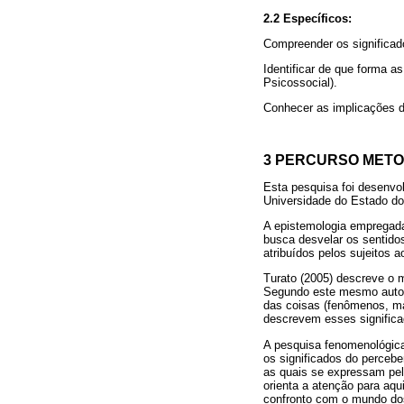
2.2 Específicos:
Compreender os significado
Identificar de que forma 
Psicossocial).
Conhecer as implicações da
3 PERCURSO MET
Esta pesquisa foi desenvo
Universidade do Estado d
A epistemologia empregada
busca desvelar os sentido
atribuídos pelos sujeitos 
Turato (2005) descreve o 
Segundo este mesmo autor,
das coisas (fenômenos, man
descrevem esses signific
A pesquisa fenomenológica
os significados do percebe
as quais se expressam pel
orienta a atenção para aqui
confronto com o mundo dos