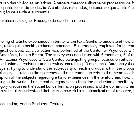
urso das vivências artísticas. A terceira categoria discute os processos de 
 enquanto lócus de produção. A partir dos resultados, entende-se que a arte é
rodução de saúde e autonomia.
institucionalização; Produção de saúde; Território.
oring of artistic experiences in territorial context. Seeks to understand how a
ure, talking with health production practices. Epistemology employed for its con
ical concept. Data collection was performed at the Center for Psychosocial
Amazônia, both in Belém. The survey was conducted with 6 members, 3 of t
Amazonia Psychosocial Care Center, participating groups focused on artistic a
med using a semistructured interview, containing 10 questions. Data analysis 
sis, trying to understand the subjectivity of each individual within the propos
of analysis, relating the speeches of the research subjects to the theoretical f
eption of the subjects regarding artistic experiences in the territory and how,
ng in the world. The second category seeks think the production of health by 
egory discusses the social bonds formation processes, and the community and 
esults, it is understood that art is a powerful institutionalization of resource
onalization; Health Products; Territory.