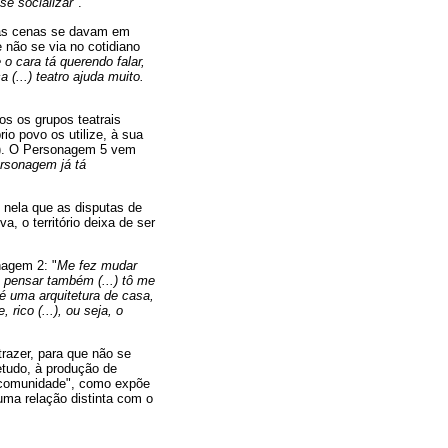
se socializar
".
e as cenas se davam em
não se via no cotidiano
o cara tá querendo falar,
 (...) teatro ajuda muito.
s os grupos teatrais
io povo os utilize, à sua
27). O Personagem 5 vem
ersonagem já tá
 nela que as disputas de
, o território deixa de ser
agem 2: "
Me fez mudar
u pensar também (...) tô me
 é uma arquitetura de casa,
ico (...), ou seja, o
trazer, para que não se
etudo, à produção de
e comunidade", como expõe
uma relação distinta com o