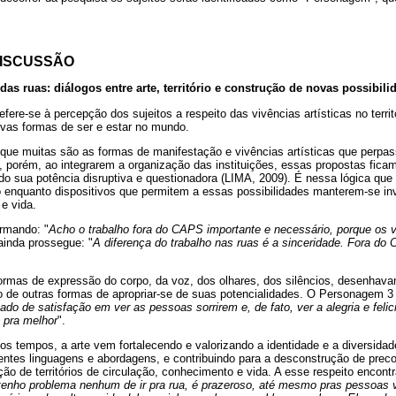
DISCUSSÃO
as ruas: diálogos entre arte, território e construção de novas possibili
efere-se à percepção dos sujeitos a respeito das vivências artísticas no terri
vas formas de ser e estar no mundo.
ir que muitas são as formas de manifestação e vivências artísticas que perpa
 porém, ao integrarem a organização das instituições, essas propostas fica
endo sua potência disruptiva e questionadora (LIMA, 2009). É nessa lógica que
ório enquanto dispositivos que permitem a essas possibilidades manterem-se i
 e vida.
irmando: "
Acho o trabalho fora do CAPS importante e necessário, porque os v
 ainda prossegue: "
A diferença do trabalho nas ruas é a sinceridade. Fora d
formas de expressão do corpo, da voz, dos olhares, dos silêncios, desenhav
 de outras formas de apropriar-se de suas potencialidades. O Personagem 3
do de satisfação em ver as pessoas sorrirem e, de fato, ver a alegria e feli
 pra melhor
".
os tempos, a arte vem fortalecendo e valorizando a identidade e a diversida
rentes linguagens e abordagens, e contribuindo para a desconstrução de prec
ção de territórios de circulação, conhecimento e vida. A esse respeito encon
tenho problema nenhum de ir pra rua, é prazeroso, até mesmo pras pessoas v