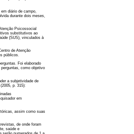
es em diário de campo,
olvida durante dois meses,
 Atenção Psicossocial
ivos substitutivos ao
Saúde (SUS), vinculados à
Centro de Atenção
s públicos.
perguntas. Foi elaborado
s perguntas, como objetivo
der a subjetividade de
(2005, p. 315):
minadas
esquisador em
istóricas, assim como suas
trevistas, de onde foram
te, saúde e
ue serão numerados de 1 a