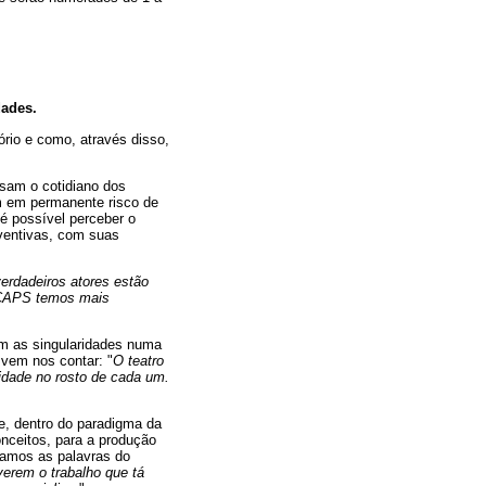
dades.
tório e como, através disso,
ssam o cotidiano dos
m em permanente risco de
 é possível perceber o
nventivas, com suas
erdadeiros atores estão
o CAPS temos mais
am as singularidades numa
 vem nos contar: "
O teatro
cidade no rosto de cada um.
de, dentro do paradigma da
onceitos, para a produção
tramos as palavras do
erem o trabalho que tá