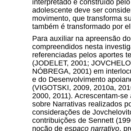
interpretado e construído pel
adolescente deve ser consid
movimento, que transforma su
também é transformado por e
Para auxiliar na apreensão d
compreendidos nesta investig
referenciadas pelos aportes t
(JODELET, 2001; JOVCHELOV
NÓBREGA, 2001) em interloc
e do Desenvolvimento apoiando
(VIGOTSKI, 2009, 2010a, 20
2000, 2011). Acrescentam-se 
sobre Narrativas realizados p
considerações de Jovchelovit
contribuições de Sennett (19
noção de
espaço narrativo
, p