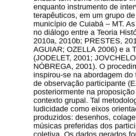
enquanto instrumento de inte
terapêuticos, em um grupo d
município de Cuiabá – MT. As
no diálogo entre a Teoria His
2010a, 2010b; PRESTES, 201
AGUIAR; OZELLA 2006) e a Te
(JODELET, 2001; JOVCHELOV
NÓBREGA, 2001). O procedim
inspirou-se na abordagem do ti
de observação participante
posteriormente na proposição 
contexto grupal. Tal metodologi
ludicidade como eixos orienta
produzidos: desenhos, colage
músicas preferidas dos partic
coletiva. Os dados gerados 